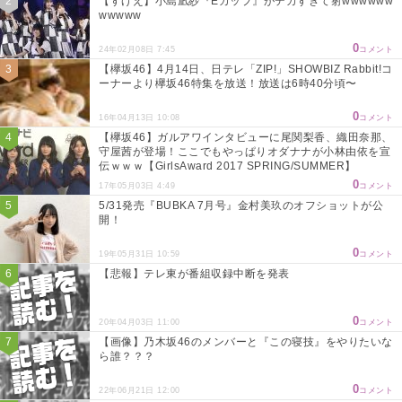
【すげえ】小島凪紗『Eカップ』がデカすぎて射wwwwww
wwwww
0
24年02月08日 7:45
コメント
【欅坂46】4月14日、日テレ「ZIP!」SHOWBIZ Rabbit!コ
ーナーより欅坂46特集を放送！放送は6時40分頃〜
0
16年04月13日 10:08
コメント
【欅坂46】ガルアワインタビューに尾関梨香、織田奈那、
守屋茜が登場！ここでもやっぱりオダナナが小林由依を宣
伝ｗｗｗ【GirlsAward 2017 SPRING/SUMMER】
0
17年05月03日 4:49
コメント
5/31発売『BUBKA 7月号』金村美玖のオフショットが公
開！
0
19年05月31日 10:59
コメント
【悲報】テレ東が番組収録中断を発表
0
20年04月03日 11:00
コメント
【画像】乃木坂46のメンバーと『この寝技』をやりたいな
ら誰？？？
0
22年06月21日 12:00
コメント