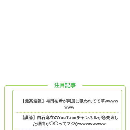
注目記事
【最高速報】与田祐希が同朋に吸われてて草wwww
www
【議論】白石麻衣のYouTubeチャンネルが急失速し
た理由が◯◯ってマジかwwwwwwww