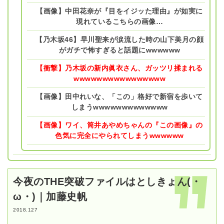
【画像】中田花奈が『目をイジッた理由』が如実に
現れているこちらの画像…
【乃木坂46】早川聖来が涙流した時の山下美月の顔
がガチで怖すぎると話題にwwwwww
【衝撃】乃木坂の新内眞衣さん、ガッツリ揉まれる
wwwwwwwwwwwwwwww
【画像】田中れいな、「この」格好で新宿を歩いて
しまうwwwwwwwwwwwww
【画像】ワイ、筒井あやめちゃんの『この画像』の
色気に完全にやられてしまうwwwwww
今夜のTHE突破ファイルはとしきょん(・
ω・)｜加藤史帆
2018.127