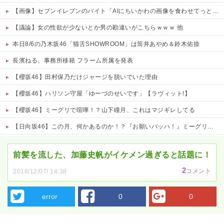
【画像】セブンイレブンのバイト「AIにちいかわの画像を食わせてっと………できた！」→とんでもないものが出来上がってしまうw w w w w
【議論】女の性欲が少ないとか男の勘違いがこちらｗｗｗ 他
本日8/6の乃木坂46「猫舌SHOWROOM」は筒井あやめ＆鈴木佑捺
長濱ねる、事務所移籍 フラーム所属を発表
【櫻坂46】田村保乃だけジャージを脱いでいた理由
【櫻坂46】ハリソン守屋「ゆーづのせいです」【ラヴィット!】
【櫻坂46】ミーグリで喧嘩！？山下瞳月、これはマジギレしてる
【日向坂46】この月、何かあるのか！？『お願いバッハ！』ミーグリ日程がこちら
Powered by livedoor 相互RSS
前髪を流した、加藤史帆がイケメン過ぎると話題に！
2
コメント
2018/12/07/ 14:38
error
0
0