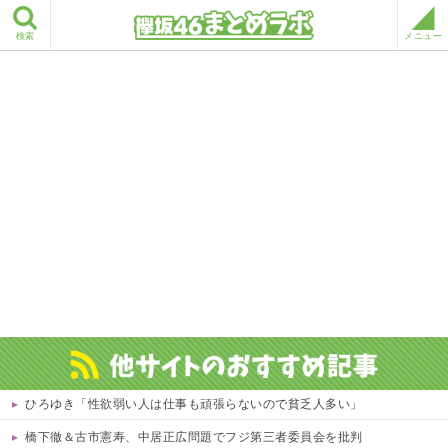
検索
メニュー
ひろゆき「性欲弱い人は仕事も頑張らないので貧乏人多い」
橋下徹＆古市憲寿、中居正広問題でフジ第三者委員会を批判