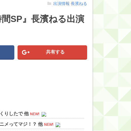
出演情報
長濱ねる
3時間SP』長濱ねる出演
共有する
くりしたで 他
NEW!
ニメってマジ！？ 他
NEW!