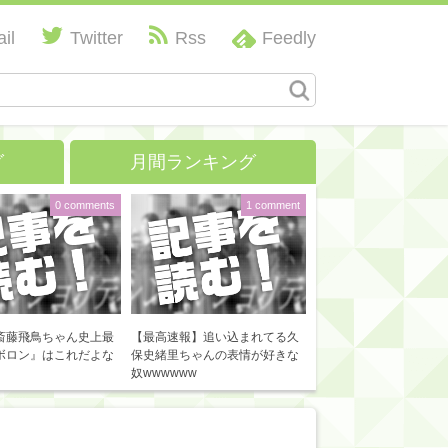
il
Twitter
Rss
Feedly
グ
月間ランキング
0 comments
1 comment
斎藤飛鳥ちゃん史上最
【最高速報】追い込まれてる久
ボロン』はこれだよな
保史緒里ちゃんの表情が好きな
奴wwwwww