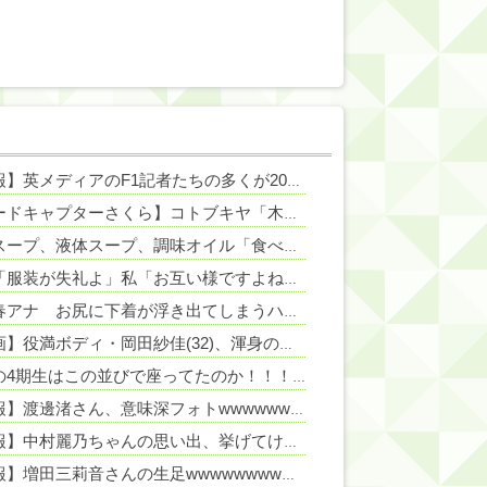
NEW!
【悲報】英メディアのF1記者たちの多くが2026前半戦を終えて鈴鹿とスパをワーストレースに挙げてしまう
NEW!
【カードキャプターさくら】コトブキヤ「木之本桜 [包囲(シージュ)]コスチュームVer.」フィギュア【彩色原型公開】
NEW!
粉末スープ、液体スープ、調味オイル「食べる『直前』に入れてください！！」
NEW!
義母「服装が失礼よ」私「お互い様ですよね～」今までイビられ続けてきた私が義姉の披露宴で大暴れｗｗ義親族に「ひっぱたきますよ」と釘を刺したったｗｗｗ
高崎春アナ お尻に下着が浮き出てしまうハプニング！！
NEW!
【動画】役満ボディ・岡田紗佳(32)、渾身のあたシコダンスwwwwwww
楽屋の4期生はこの並びで座ってたのか！！！【乃木坂46】
NEW!
【悲報】渡邊渚さん、意味深フォトwwwwwwwwwwww
NEW!
【速報】中村麗乃ちゃんの思い出、挙げてけwwwwwwwwwww
【朗報】増田三莉音さんの生足wwwwwwwwwwww