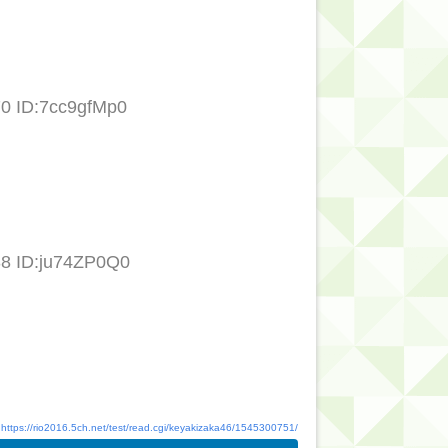
70 ID:7cc9gfMp0
38 ID:ju74ZP0Q0
：
https://rio2016.5ch.net/test/read.cgi/keyakizaka46/1545300751/