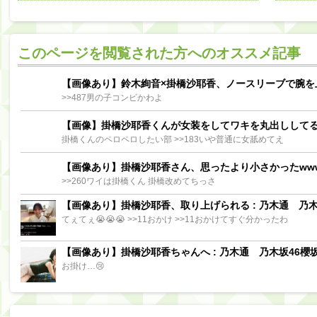
阪口珠美出演「秘密のストレス共有バラエティ め組の園」男の余計な一言SP【2025.8.5 23:56〜 TBS】
【櫻坂46】ミーグリで喧嘩！？山下瞳月、これはマジギレしてる
このページを閲覧された方へのオススメ記事
【日向坂46】この月、何かあるのか！？『お願いバッハ！』ミーグリ日程がこちら
Powere
Powered by livedoor 相互RSS
【画像あり】鈴木絢音×掛橋沙耶香、ノースリーブで腕を
>>487男の子コンビかわよ
【画像】掛橋沙耶香くんが女装をしてワキを丸出しして
掛橋くんのペロペロしたい部 >>183いや普通に女舐めてえ
【画像あり】掛橋沙耶香さん、思ったより小さかったww
>>260ワイは掛橋くん 掛橋改めてちっさ
【画像あり】掛橋沙耶香、取り上げられる : 乃木通 乃木坂
てぇてぇ😭😭😭 >>11おかけ >>11おかけてすぐ分かったわ
【画像あり】掛橋沙耶香ちゃんへ : 乃木通 乃木坂46櫻坂
お掛け…😢