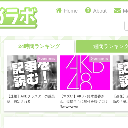
Home
About
Ma
24時間ランキング
週間ランキン
0 comments
0 comments
【速報】AKBクラスターの感染
【マズい】AKB・鈴木優香さ
【画像】
源、特定される
ん、復帰早々に爆弾を投げつけ
高の『脇
るwwwwww