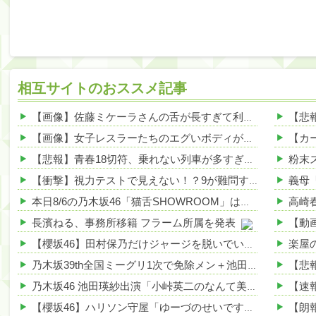
相互サイトのおススメ記事
【画像】佐藤ミケーラさんの舌が長すぎて利点エロしかない件ｗｗｗｗｗ 他
【画像】女子レスラーたちのエグいボディが話題にwwwwww 他
【悲報】青春18切符、乗れない列車が多すぎる理由がこれｗｗｗｗ 他
【衝撃】視力テストで見えない！？9が難問すぎるwwwwww 他
本日8/6の乃木坂46「猫舌SHOWROOM」は筒井あやめ＆鈴木佑捺
長濱ねる、事務所移籍 フラーム所属を発表
【櫻坂46】田村保乃だけジャージを脱いでいた理由
乃木坂39th全国ミーグリ1次で免除メン＋池田・一ノ瀬・井上・川﨑・菅原・中西が全完売
乃木坂46 池田瑛紗出演「小峠英二のなんて美だ！」テーマ：徳川家康【2025.8.5 24:00〜 TOKYO MX】
【櫻坂46】ハリソン守屋「ゆーづのせいです」【ラヴィット!】