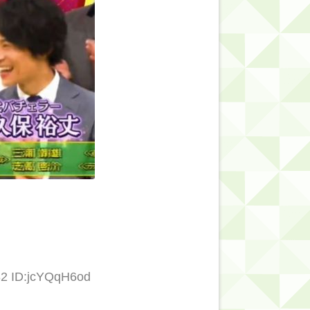
的だよな？
82 ID:jcYQqH6od