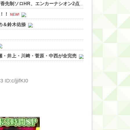
ベイスターズ 3ー0 カープ 片山6回無失点の好投 筒香先制ソロHR、エンカーナシオン2点タイムリー 他
NEW!
！！
NEW!
やめ＆鈴木佑捺
ノ瀬・井上・川﨑・菅原・中西が全完売
ィット!】
ジギレしてる
 ID:c/jjifKI0
ッハ！』ミーグリ日程がこちら
wwwww