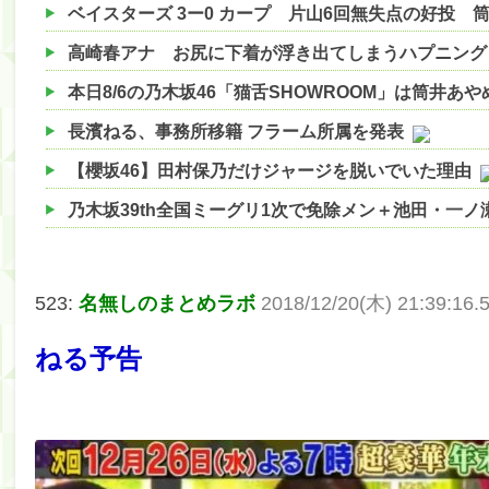
高崎春アナ お尻に下着が浮き出てしまうハプニング
本日8/6の乃木坂46「猫舌SHOWROOM」は筒井あ
長濱ねる、事務所移籍 フラーム所属を発表
【櫻坂46】田村保乃だけジャージを脱いでいた理由
乃木坂39th全国ミーグリ1次で免除メン＋池田・一
【櫻坂46】ハリソン守屋「ゆーづのせいです」【ラヴ
【櫻坂46】ミーグリで喧嘩！？山下瞳月、これはマ
523:
名無しのまとめラボ
2018/12/20(木) 21:39:16.53
【日向坂46】この月、何かあるのか！？『お願いバ
ねる予告
【速報】中村麗乃ちゃんの思い出、挙げてけwwwwww
【朗報】増田三莉音さんの生足wwwwwwwwwwww
【朗報】増田三莉音さんの生足wwwwwwwwwwww
【川﨑桜】まあ、でも筑駒は断れないだろ？