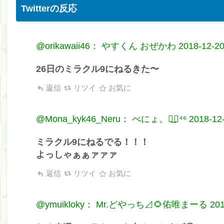
Twitterの反応
@orikawaii46： やすくん おぜかわ
2018-12-20
26日のミラクル9にねるきた〜
返信
リツイ
お気に
@Mona_kyk46_Neru： べにょ。◢͟￨⁴⁶
2018-12
ミラクル9にねるでる！！！
よっしゃぁぁァァァ
返信
リツイ
お気に
@ymuikloky： Mr.どやっち⊿🌻佑唯まーる
201