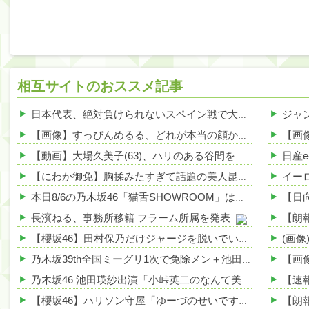
相互サイトのおススメ記事
日本代表、絶対負けられないスペイン戦で大ピンチ、その理由がこれｗｗｗｗ 他
【画像】すっぴんめるる、どれが本当の顔かわからないwwwww 他
【動画】大場久美子(63)、ハリのある谷間を公開してしまうｗｗｗ 他
【にわか御免】胸揉みたすぎて話題の美人昆虫食アイドル、正体がこちらwwwwww 他
本日8/6の乃木坂46「猫舌SHOWROOM」は筒井あやめ＆鈴木佑捺
長濱ねる、事務所移籍 フラーム所属を発表
【櫻坂46】田村保乃だけジャージを脱いでいた理由
乃木坂39th全国ミーグリ1次で免除メン＋池田・一ノ瀬・井上・川﨑・菅原・中西が全完売
乃木坂46 池田瑛紗出演「小峠英二のなんて美だ！」テーマ：徳川家康【2025.8.5 24:00〜 TOKYO MX】
【櫻坂46】ハリソン守屋「ゆーづのせいです」【ラヴィット!】