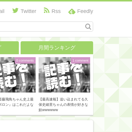
il
Twitter
Rss
Feedly
グ
月間ランキング
0 comments
1 comment
斎藤飛鳥ちゃん史上最
【最高速報】追い込まれてる久
ボロン』はこれだよな
保史緒里ちゃんの表情が好きな
奴wwwwww