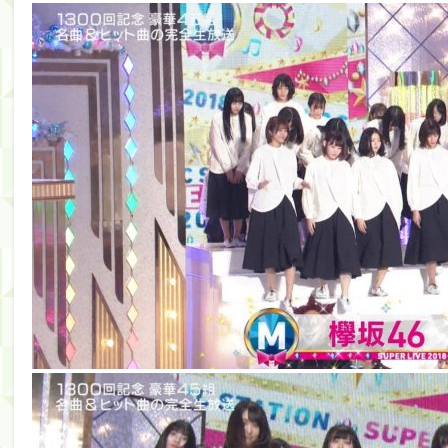
【朗報】増田三莉音さんの生足wwwwwwwwwwww
【川﨑桜】まあ、でも筑駒は断れないだろ？
筒井あやめ、アレをチラリ。こういう偶然の方が官能
Powered by livedoor 相互RSS