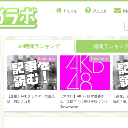
Home
About
Ma
24時間ランキング
週間ランキン
0 comments
0 comments
【速報】AKBクラスターの感染
【マズい】AKB・鈴木優香さ
【画像】
源、特定される
ん、復帰早々に爆弾を投げつけ
高の『脇
るwwwwww