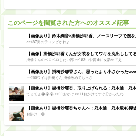
阪口珠美出演「秘密のストレス共有バラエティ め組の園」男の余計な一言SP【2025.8.5 23:56〜 TBS】
【櫻坂46】ミーグリで喧嘩！？山下瞳月、これはマジギレしてる
このページを閲覧された方へのオススメ記事
【日向坂46】この月、何かあるのか！？『お願いバッハ！』ミーグリ日程がこちら
Powere
Powered by livedoor 相互RSS
【画像あり】鈴木絢音×掛橋沙耶香、ノースリーブで腕を
>>487男の子コンビかわよ
【画像】掛橋沙耶香くんが女装をしてワキを丸出しして
掛橋くんのペロペロしたい部 >>183いや普通に女舐めてえ
【画像あり】掛橋沙耶香さん、思ったより小さかったww
>>260ワイは掛橋くん 掛橋改めてちっさ
【画像あり】掛橋沙耶香、取り上げられる : 乃木通 乃木坂
てぇてぇ😭😭😭 >>11おかけ >>11おかけてすぐ分かったわ
【画像あり】掛橋沙耶香ちゃんへ : 乃木通 乃木坂46櫻坂
お掛け…😢