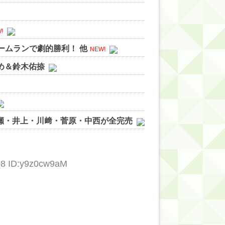
!
ホームランで劇的勝利！ 他
NEW!
やめ＆鈴木佑捺
ノ瀬・井上・川﨑・菅原・中西が全完売
ィット!】
ジギレしてる
08 ID:y9z0cw9aM
ッハ！』ミーグリ日程がこちら
wwwww