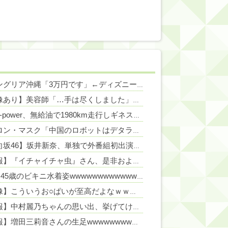
NEW!
ジャングリア沖縄「3万円です」←ディズニー超えの強気価格ｗｗｗ
NEW
NEW!
【画像あり】美容師「…手は尽くしました」陰キャ女子「…ﾋｭｯ」→結果・・・
NEW!
日産e-power、無給油で1980km走行しギネス記録を達成！→山頂から下ってるだけでした…
NEW!
イーロン・マスク「中国のロボットはデタラメで遠隔操作してるだけ」
【日向坂46】坂井新奈、単独で外番組初出演ｷﾀ━(ﾟ∀ﾟ)━!!!!
NEW!
【朗報】『イチャイチャ虫』さん、是非およのクソイントロはギリ超える
(画像)45歳のビキニ水着姿wwwwwwwwwwwwwww
NEW!
【画像】こういうお○ぱいが至高だよなｗｗｗ
NEW!
【速報】中村麗乃ちゃんの思い出、挙げてけwwwwwwwwwww
【朗報】増田三莉音さんの生足wwwwwwwwwwww