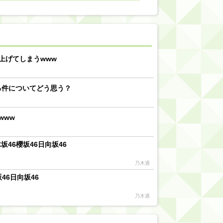
【川﨑桜】まあ、でも筑駒は断れないだろ？
乃木坂46『オリコン上半期SG1位獲得!!』←もうこれ今が全盛期だろwwwwww
d by livedoor 相互RSS
上げてしまうwww
る件についてどう思う？
www
46櫻坂46日向坂46
乃木通
46日向坂46
乃木通