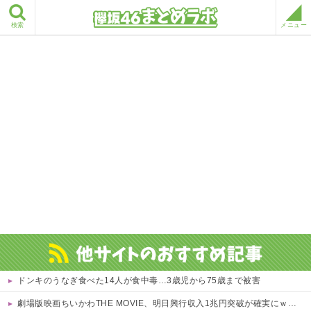
検索
メニュー
ドンキのうなぎ食べた14人が食中毒…3歳児から75歳まで被害
劇場版映画ちいかわTHE MOVIE、明日興行収入1兆円突破が確実にｗｗｗｗｗｗｗｗｗｗｗｗｗ