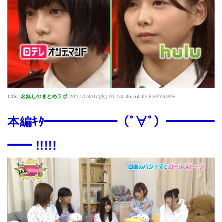
113:
名無しのまとめラボ
2017/03/07(火) 01:54:36.64 ID:8S9Yd99F
本編ｷﾀ━━━━━━（ﾟ∀ﾟ）━━━━
━━ !!!!!