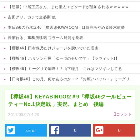
【朗報】中居正広さん、また聖人エピソードが追加されるｗｗｗｗｗ
吉田クリ、ガチで全盛期 他
本日8/6の乃木坂46「猫舌SHOWROOM」は筒井あやめ＆鈴木佑捺
長濱ねる、事務所移籍 フラーム所属を発表
【櫻坂46】田村保乃だけジャージを脱いでいた理由
【櫻坂46】ハリソン守屋「ゆーづのせいです」【ラヴィット!】
【櫻坂46】ミーグリで喧嘩！？山下瞳月、これはマジギレしてる
【日向坂46】この月、何かあるのか！？『お願いバッハ！』ミーグリ日程がこちら
Powered by livedoor 相互RSS
【欅坂46】KEYABINGO!2＃9「欅坂46クールビュー
ティーNo.1決定戦 」実況、まとめ 後編
1
コメント
2017/03/07/ 4:29
error
0
0