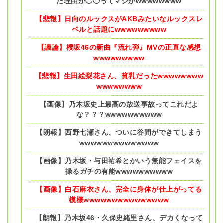
た理由が◯◯ってマジかwwwwwwww
【悲報】日向のルックスがAKBみたいなルックスレ
ベルと話題にwwwwwwwww
【議論】櫻坂46の新曲『流れ弾』MVの正直な感想
wwwwwwwww
【悲報】生田絵梨花さん、貧乳だったwwwwwwww
wwwwwwww
【画像】乃木坂史上最高の放送事故ってこれだよ
な？？？wwwwwwwwww
【朗報】西野七瀬さん、ついに谷間ができてしまう
wwwwwwwwwwwwww
【画像】乃木坂・与田祐希とかいう無能フェイスを
操るガチの有能wwwwwwwwww
【画像】白石麻衣さん、完全に身体が仕上がってる
模様wwwwwwwwwwwwwww
【朗報】乃木坂46・久保史緒里さん、デカくなって