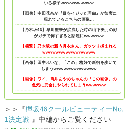
いる様子wwwwwwwwww
【画像】中田花奈が『目をイジッた理由』が如実に
現れているこちらの画像…
【乃木坂46】早川聖来が涙流した時の山下美月の顔
がガチで怖すぎると話題にwwwwww
【衝撃】乃木坂の新内眞衣さん、ガッツリ揉まれる
wwwwwwwwwwwwwwww
【画像】田中れいな、「この」格好で新宿を歩いて
しまうwwwwwwwwwwwww
【画像】ワイ、筒井あやめちゃんの『この画像』の
色気に完全にやられてしまうwwwwww
＞＞『
欅坂46クールビューティーNo.
1決定戦
』中
編からご覧ください