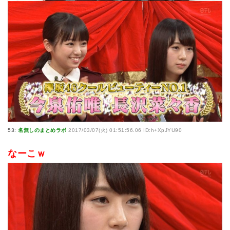
53:
名無しのまとめラボ
2017/03/07(火) 01:51:56.06 ID:h+XpJYU90
なーこｗ