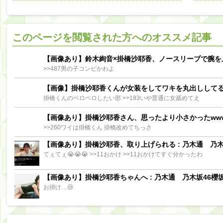
阪口珠美出演「秘密のストレス共有バラエティ め組の園」男の余計な一言SP【2025.8.5 23:56〜 TBS】
【櫻坂46】ミーグリで喧嘩！？山下瞳月、これはマジギレしてる
このページを閲覧された方へのオススメ記事
【日向坂46】この月、何かあるのか！？『お願いバッハ！』ミーグリ日程がこちら
Powere
Powered by livedoor 相互RSS
【画像あり】鈴木絢音×掛橋沙耶香、ノースリーブで腕を
>>487男の子コンビかわよ
【画像】掛橋沙耶香くんが女装をしてワキを丸出しして
掛橋くんのペロペロしたい部 >>183いや普通に女舐めてえ
【画像あり】掛橋沙耶香さん、思ったより小さかったww
>>260ワイは掛橋くん 掛橋改めてちっさ
【画像あり】掛橋沙耶香、取り上げられる : 乃木通 乃木坂
てぇてぇ😭😭😭 >>11おかけ >>11おかけてすぐ分かったわ
【画像あり】掛橋沙耶香ちゃんへ : 乃木通 乃木坂46櫻坂
お掛け…😢