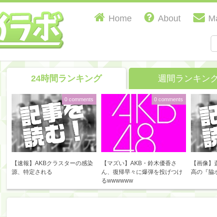
Home
About
Ma
24時間ランキング
週間ランキン
0 comments
0 comments
【速報】AKBクラスターの感染
【マズい】AKB・鈴木優香さ
【画像】
源、特定される
ん、復帰早々に爆弾を投げつけ
高の『脇
るwwwwww