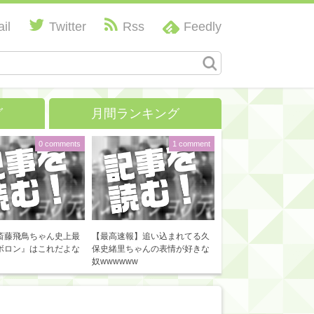
il
Twitter
Rss
Feedly
グ
月間ランキング
0 comments
1 comment
斎藤飛鳥ちゃん史上最
【最高速報】追い込まれてる久
ボロン』はこれだよな
保史緒里ちゃんの表情が好きな
奴wwwwww