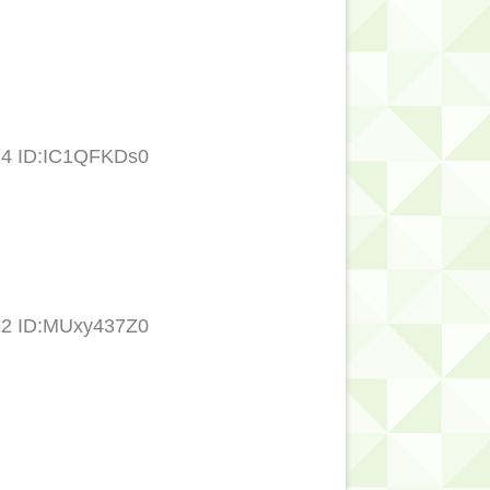
74 ID:IC1QFKDs0
62 ID:MUxy437Z0