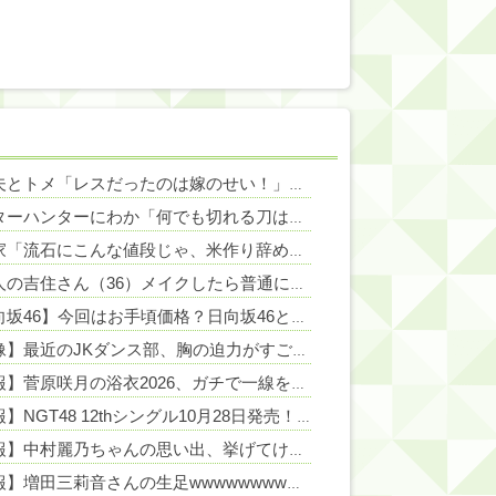
NEW!
浮気夫とトメ「レスだったのは嫁のせい！」虚偽の噂を流され離婚を突きつけられた。法学部の後輩弁護士20人が集結してトメ＆夫＆プリを完全撃破←後輩たちを可愛がっていた恩が最高形で返ってきた
NEW!
ハンターハンターにわか「何でも切れる刀は具現化できない(ﾆﾁｯ」←これ
NEW!
米農家「流石にこんな値段じゃ、米作り辞める人、出るんじゃないかなあ？？」
NEW!
女芸人の吉住さん（36）メイクしたら普通に美人の部類だったと判明ｗｗｗｗｗｗｗｗｗ
【日向坂46】今回はお手頃価格？日向坂46とBEAMSのコラボが決定！！
【画像】最近のJKダンス部、胸の迫力がすごい💃
NEW!
【朗報】菅原咲月の浴衣2026、ガチで一線を越えるwwwwwww
NEW!
【朗報】NGT48 12thシングル10月28日発売！2025年6月の「希望列車」以来1年4カ月ぶりの発売！！
【速報】中村麗乃ちゃんの思い出、挙げてけwwwwwwwwwww
【朗報】増田三莉音さんの生足wwwwwwwwwwww