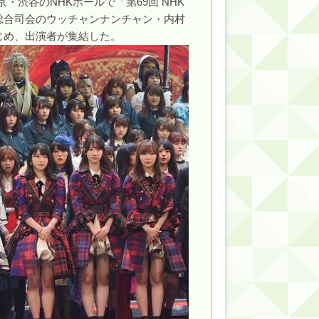
京・渋谷のNHKホールで「第69回 NHK
総合司会のウッチャンナンチャン・内村
的だよな？
じめ、出演者が集結した。