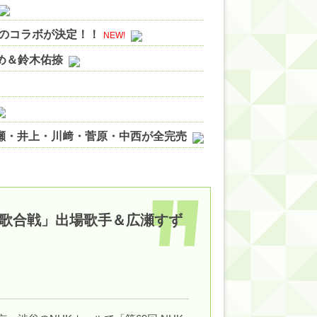
Sのコラボが決定！！
NEW!
やめ＆鈴木佑捺
ノ瀬・井上・川﨑・菅原・中西が全完売
ィット!】
ジギレしてる
ッハ！』ミーグリ日程がこちら
紅白歌合戦」出場歌手＆広瀬すず
wwwww