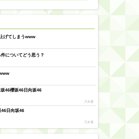
【川﨑桜】まあ、でも筑駒は断れないだろ？
乃木坂46『オリコン上半期SG1位獲得!!』←もうこれ今が全盛期だろwwwwww
d by livedoor 相互RSS
上げてしまうwww
る件についてどう思う？
www
46櫻坂46日向坂46
乃木通
46日向坂46
乃木通