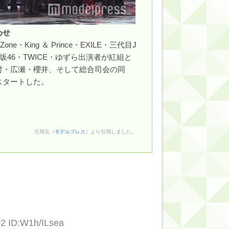
わせ
ne・King ＆ Prince・EXILE・三代目J
木坂46・欅坂46・TWICE・ゆずら出演者が紅組と
村・広瀬・櫻井、そして総合司会の同
スタートした。
引用元（
モデルプレス
）より引用しました。
02 ID:W1h/ILsea