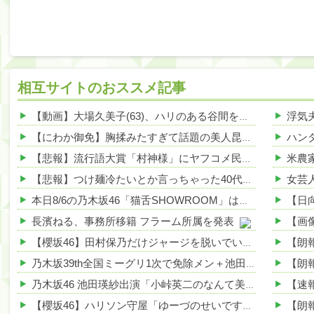
相互サイトのおススメ記事
【動画】大場久美子(63)、ハリのある谷間を公開してしまうｗｗｗ 他
【にわか御免】胸揉みたすぎて話題の美人昆虫食アイドル、正体がこちらwwwwww 他
【悲報】流行語大賞「村神様」にヤフコメ民ブチ切れｗｗｗｗ 他
【悲報】つけ麺冷たいとか言っちゃった40代おっさん、暴行で私人逮捕されるｗｗｗｗ 他
本日8/6の乃木坂46「猫舌SHOWROOM」は筒井あやめ＆鈴木佑捺
長濱ねる、事務所移籍 フラーム所属を発表
【櫻坂46】田村保乃だけジャージを脱いでいた理由
乃木坂39th全国ミーグリ1次で免除メン＋池田・一ノ瀬・井上・川﨑・菅原・中西が全完売
乃木坂46 池田瑛紗出演「小峠英二のなんて美だ！」テーマ：徳川家康【2025.8.5 24:00〜 TOKYO MX】
【櫻坂46】ハリソン守屋「ゆーづのせいです」【ラヴィット!】