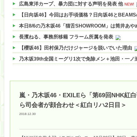
広島東洋カープ、暴力団に対する声明を発表 他
NEW!
【日向坂46】今回はお手頃価格？日向坂46とBEAM
本日8/6の乃木坂46「猫舌SHOWROOM」は筒井あ
長濱ねる、事務所移籍 フラーム所属を発表
【櫻坂46】田村保乃だけジャージを脱いでいた理由
乃木坂39th全国ミーグリ1次で免除メン＋池田・一
【櫻坂46】ハリソン守屋「ゆーづのせいです」【ラヴ
【櫻坂46】ミーグリで喧嘩！？山下瞳月、これはマ
【日向坂46】この月、何かあるのか！？『お願いバ
嵐・乃木坂46・EXILEら「第69回NHK
【速報】中村麗乃ちゃんの思い出、挙げてけwwwwww
ら司会者が顔合わせ＜紅白リハ2日目＞
【朗報】増田三莉音さんの生足wwwwwwwwwwww
2018.12.30
【朗報】増田三莉音さんの生足wwwwwwwwwwww
【川﨑桜】まあ、でも筑駒は断れないだろ？