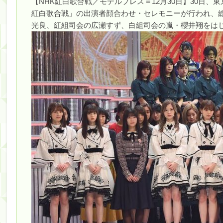
【NHK紅白歌合戦／モデルプレス＝12月30日】30日、東
紅白歌合戦」の出演者顔合わせ・セレモニーが行われ、
筒井あやめ、アレをチラリ。こういう偶然の方が官能
光良、紅組司会の広瀬すず、白組司会の嵐・櫻井翔をは
Powered by livedoor 相互RSS