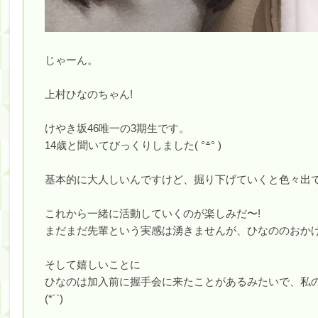
じゃーん。
上村ひなのちゃん!
けやき坂46唯一の3期生です。
14歳と聞いてびっくりしました( °꒫° )
基本的に大人しいんですけど、掘り下げていくと色々出て
これから一緒に活動していくのが楽しみだ〜!
まだまだ先輩という実感は湧きませんが、ひなののおか
そして嬉しいことに
ひなのは加入前に握手会に来たことがあるみたいで、私
(*´`)