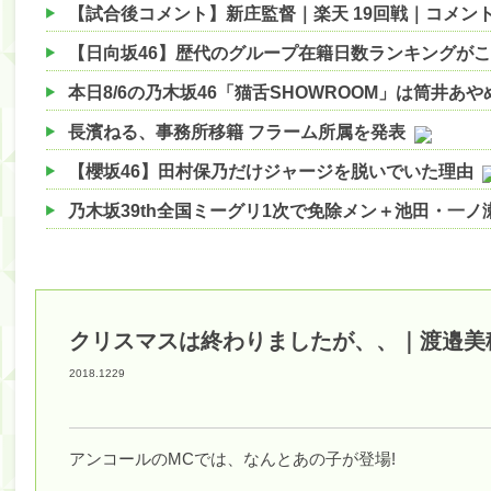
【試合後コメント】新庄監督｜楽天 19回戦｜コメントま
【日向坂46】歴代のグループ在籍日数ランキングが
本日8/6の乃木坂46「猫舌SHOWROOM」は筒井あ
長濱ねる、事務所移籍 フラーム所属を発表
【櫻坂46】田村保乃だけジャージを脱いでいた理由
乃木坂39th全国ミーグリ1次で免除メン＋池田・一
【櫻坂46】ハリソン守屋「ゆーづのせいです」【ラヴ
【櫻坂46】ミーグリで喧嘩！？山下瞳月、これはマ
【日向坂46】この月、何かあるのか！？『お願いバ
クリスマスは終わりましたが、、｜渡邉美
【速報】中村麗乃ちゃんの思い出、挙げてけwwwwww
2018.1229
【朗報】増田三莉音さんの生足wwwwwwwwwwww
【朗報】増田三莉音さんの生足wwwwwwwwwwww
アンコールのMCでは、なんとあの子が登場!
【川﨑桜】まあ、でも筑駒は断れないだろ？