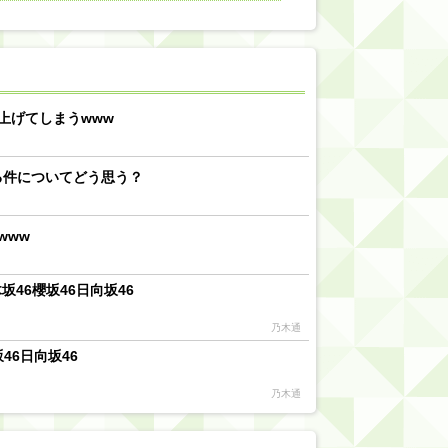
【川﨑桜】まあ、でも筑駒は断れないだろ？
乃木坂46『オリコン上半期SG1位獲得!!』←もうこれ今が全盛期だろwwwwww
d by livedoor 相互RSS
上げてしまうwww
る件についてどう思う？
www
46櫻坂46日向坂46
乃木通
46日向坂46
乃木通