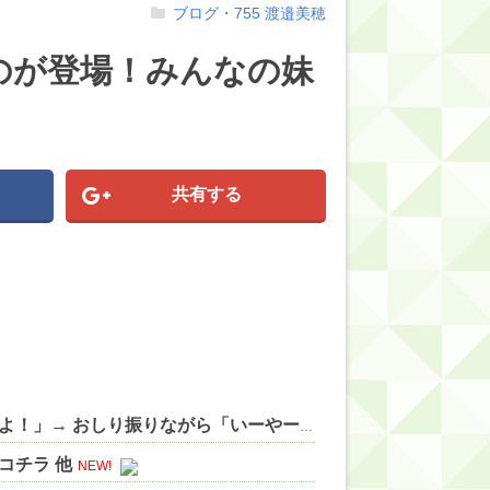
ブログ・755
渡邉美穂
のが登場！みんなの妹
共有する
【にじさんじ】すこや、母親に「ゴミ持ってきなさいよ！」→ おしり振りながら「いーやーヤダヤダ」した結果ガチめにしばかれる 他
コチラ 他
NEW!