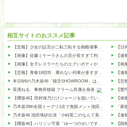
相互サイトのおススメ記事
【悲報】少女の証言が二転三転する御殿場事件、冤罪の可能性で少年たち涙目・・・その理由とはｗｗｗｗ 他
【画像】佐藤ミケーラさんの舌が長すぎて利点エロしかない件ｗｗｗｗｗ 他
【画像】女子レスラーたちのエグいボディが話題にwwwwww 他
【悲報】青春18切符、乗れない列車が多すぎる理由がこれｗｗｗｗ 他
本日8/6の乃木坂46「猫舌SHOWROOM」は筒井あやめ＆鈴木佑捺
長濱ねる、事務所移籍 フラーム所属を発表
【櫻坂46】田村保乃だけジャージを脱いでいた理由
乃木坂39th全国ミーグリ1次で免除メン＋池田・一ノ瀬・井上・川﨑・菅原・中西が全完売
乃木坂46 池田瑛紗出演「小峠英二のなんて美だ！」テーマ：徳川家康【2025.8.5 24:00〜 TOKYO MX】
【櫻坂46】ハリソン守屋「ゆーづのせいです」【ラヴィット!】