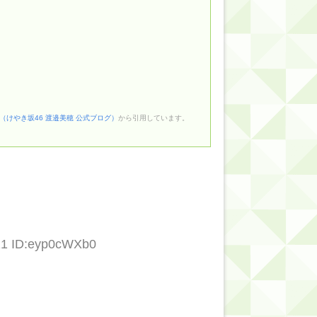
（けやき坂46 渡邉美穂 公式ブログ）
から引用しています。
21 ID:eyp0cWXb0