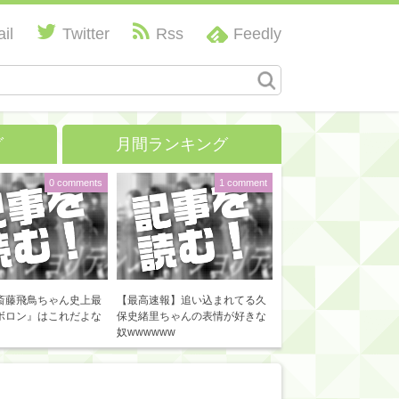
il
Twitter
Rss
Feedly
グ
月間ランキング
0 comments
1 comment
斎藤飛鳥ちゃん史上最
【最高速報】追い込まれてる久
ボロン』はこれだよな
保史緒里ちゃんの表情が好きな
奴wwwwww