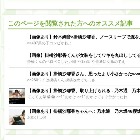
阪口珠美出演「秘密のストレス共有バラエティ め組の園」男の余計な一言SP【2025.8.5 23:56〜 TBS】
【櫻坂46】ミーグリで喧嘩！？山下瞳月、これはマジギレしてる
このページを閲覧された方へのオススメ記事
【日向坂46】この月、何かあるのか！？『お願いバッハ！』ミーグリ日程がこちら
Powere
Powered by livedoor 相互RSS
【画像あり】鈴木絢音×掛橋沙耶香、ノースリーブで腕を
>>487男の子コンビかわよ
【画像】掛橋沙耶香くんが女装をしてワキを丸出しして
掛橋くんのペロペロしたい部 >>183いや普通に女舐めてえ
【画像あり】掛橋沙耶香さん、思ったより小さかったww
>>260ワイは掛橋くん 掛橋改めてちっさ
【画像あり】掛橋沙耶香、取り上げられる : 乃木通 乃木坂
てぇてぇ😭😭😭 >>11おかけ >>11おかけてすぐ分かったわ
【画像あり】掛橋沙耶香ちゃんへ : 乃木通 乃木坂46櫻坂
お掛け…😢