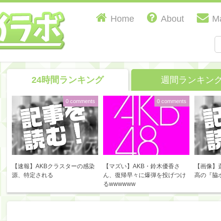
Home
About
Ma
24時間ランキング
週間ランキン
0 comments
0 comments
【速報】AKBクラスターの感染
【マズい】AKB・鈴木優香さ
【画像】
源、特定される
ん、復帰早々に爆弾を投げつけ
高の『脇
るwwwwww