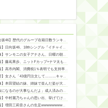
【日向坂46】歴代のグループ在籍日数ランキングがこちら…
NEW!
NEW!
NEW!
【速報】日向坂46、18thシングル『イチャイチャ虫』の発売が決定！！
NEW!
【画像】サンモニの女子アナさん、日曜の朝から素材を提供してしまう
NEW!
【速報】藤嶌果歩、ニットFカップ+ナマ太ももをブルンブルン出しながらダンスwwwwww
【悲報】高市内閣、消費税1％表明でも支持率下落 →ついに６割割れ
NE
【驚愕】女さん「43億円注文して………キャンセルっと！」←こいつの目的って一体なんなの？？？？？？？
【画像】本田望結の妹、姉妹で並んだ姿が大変素晴らしいと話題にw w w w w w w
「家族になるのが大事なんだよ」成人済みの娘との養子縁組をしつこく迫る婚約者。怪しいと思って「事実婚にしたい」と伝えた結果、男が放った『衝撃の反応』←金目当てだと自白したようなもんｗｗｗ
【速報】中村麗乃ちゃんの思い出、挙げてけwwwwwwwwwww
【朗報】増田三莉音さんの生足wwwwwwwwwwww