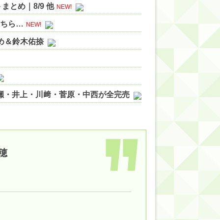
とめ｜8/9 他
NEW!
こちら…
NEW!
やめ＆鈴木佑捺
ノ瀬・井上・川﨑・菅原・中西が全完売
ィット!】
ジギレしてる
ッハ！』ミーグリ日程がこちら
穂
wwwww