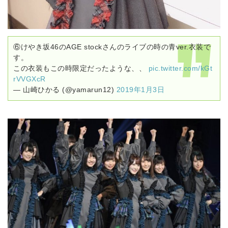
⑥けやき坂46のAGE stockさんのライブの時の青ver.衣装で
す。
この衣装もこの時限定だったような、、
pic.twitter.com/kGt
rVVGXcR
— 山崎ひかる (@yamarun12)
2019年1月3日