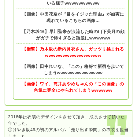
いる様子wwwwwwwwww
【画像】中田花奈が『目をイジッた理由』が如実に
現れているこちらの画像…
【乃木坂46】早川聖来が涙流した時の山下美月の顔
がガチで怖すぎると話題にwwwwww
【衝撃】乃木坂の新内眞衣さん、ガッツリ揉まれる
wwwwwwwwwwwwwwww
【画像】田中れいな、「この」格好で新宿を歩いて
しまうwwwwwwwwwwwww
【画像】ワイ、筒井あやめちゃんの『この画像』の
色気に完全にやられてしまうwwwwww
2018年は衣装のデザインをさせて頂き、成長させて頂いた
年でした。
①けやき坂46の初のアルバム「走り出す瞬間」の衣装を担当
しました。