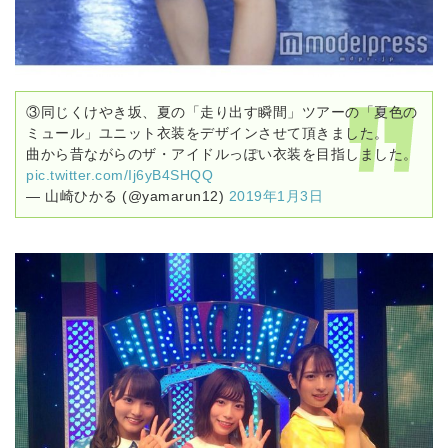
③同じくけやき坂、夏の「走り出す瞬間」ツアーの「夏色の
ミュール」ユニット衣装をデザインさせて頂きました。
曲から昔ながらのザ・アイドルっぽい衣装を目指しました。
pic.twitter.com/Ij6yB4SHQQ
— 山崎ひかる (@yamarun12)
2019年1月3日