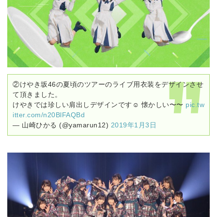
②けやき坂46の夏頃のツアーのライブ用衣装をデザインさせ
て頂きました。
けやきでは珍しい肩出しデザインです☺︎ 懐かしい〜〜
pic.tw
itter.com/n20BlFAQBd
— 山崎ひかる (@yamarun12)
2019年1月3日