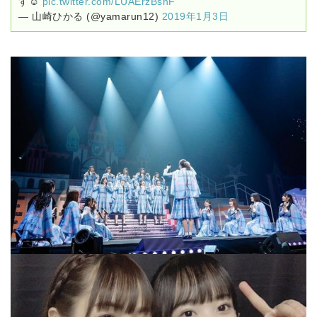
す☺︎
pic.twitter.com/LUAErzBshF
— 山崎ひかる (@yamarun12)
2019年1月3日