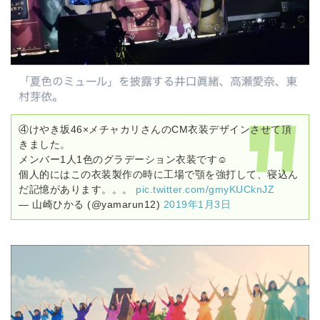
④けやき坂46×メチャカリさんのCM衣装デザインさせて頂
きました。
メンバー1人1色のグラデーション衣装です☺︎
個人的にはこの衣装製作の時に工場で顎を強打して、寝込ん
だ記憶があります。。。
pic.twitter.com/gmyKUCknJZ
— 山崎ひかる (@yamarun12)
2019年1月3日