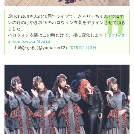
⑤Hot stuffさんの40周年ライブで、きゃりーちゃんとの2マ
ンの時のけやき坂46のハロウィン衣装をデザインさせて頂き
ました。
ハロウィン衣装はこの時だけで、後に変化します！
pic.twitt
er.com/cwOcnMpu1d
— 山崎ひかる (@yamarun12)
2019年1月3日