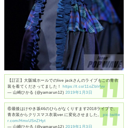
【訂正】大阪城ホールでのlive jackさんのライブもこの青衣
装を着てくださってました！
https://t.co/11oZbIrfvv
— 山崎ひかる (@yamarun12)
2019年1月3日
⑥最後はけやき坂46のひらがなくりすます2018ライブで、
青衣装からクリスマス衣装ver.に変化させました。
pic.twitte
r.com/HmxUSnZHyt
— 山崎ひかる (@yamarun12)
2019年1月3日