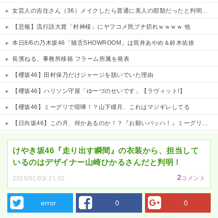
女芸人の吉住さん（36）メイクしたら普通に美人の部類だったと判明ｗｗｗｗｗｗｗｗｗ
【悲報】流行語大賞「村神様」にヤフコメ民ブチ切れｗｗｗｗ 他
本日8/6の乃木坂46「猫舌SHOWROOM」は筒井あやめ＆鈴木佑捺
長濱ねる、事務所移籍 フラーム所属を発表
【櫻坂46】田村保乃だけジャージを脱いでいた理由
【櫻坂46】ハリソン守屋「ゆーづのせいです」【ラヴィット!】
【櫻坂46】ミーグリで喧嘩！？山下瞳月、これはマジギレしてる
【日向坂46】この月、何かあるのか！？『お願いバッハ！』ミーグリ日程がこちら
Powered by livedoor 相互RSS
けやき坂46『走り出す瞬間』の衣装から、担当して
いるのはデザイナー山崎ひかるさんだと判明！
2
コメント
2019/01/03/ 21:02
error
0
0