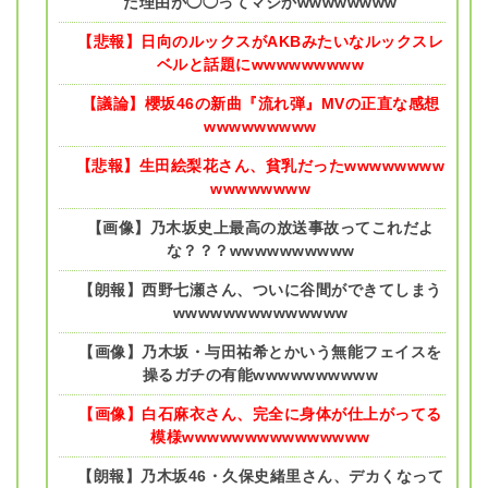
た理由が◯◯ってマジかwwwwwwww
【悲報】日向のルックスがAKBみたいなルックスレ
ベルと話題にwwwwwwwww
【議論】櫻坂46の新曲『流れ弾』MVの正直な感想
wwwwwwwww
【悲報】生田絵梨花さん、貧乳だったwwwwwwww
wwwwwwww
【画像】乃木坂史上最高の放送事故ってこれだよ
な？？？wwwwwwwwww
【朗報】西野七瀬さん、ついに谷間ができてしまう
wwwwwwwwwwwwww
【画像】乃木坂・与田祐希とかいう無能フェイスを
操るガチの有能wwwwwwwwww
【画像】白石麻衣さん、完全に身体が仕上がってる
模様wwwwwwwwwwwwwww
【朗報】乃木坂46・久保史緒里さん、デカくなって