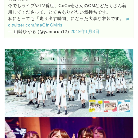
今でもライブやTV番組、CoCo壱さんのCMなどたくさん着
用してくださって、とてもありがたい気持ちです。
私にとっても「走り出す瞬間」になった大事な衣装です。
pi
c.twitter.com/maGfnGMris
— 山崎ひかる (@yamarun12)
2019年1月3日