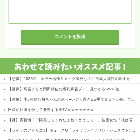
【悲報】2023年、ホラー名作リメイク連発なのに日本人涙目の理由がこれｗｗｗｗ 他
【画像】高宮まりと岡田紗佳の爆乳麻雀プロ、見つかるwww 他
【画像】小6豊島心桜ちゃんのおっ●いデカ過ぎww手で支えたい奴、急げｗｗｗｗ 他
日産が社運をかけて発売するSUVｗｗｗｗｗｗｗ
【謎】斉藤慎二「同意してくれたよね？どうして…」被害女性「彼は言葉が通じないモンスター」
【ライザのアトリエ3】キューズQ「ライザ (ライザリン・シュタウト) ウェディングStyle」フィギュア【予約開始】