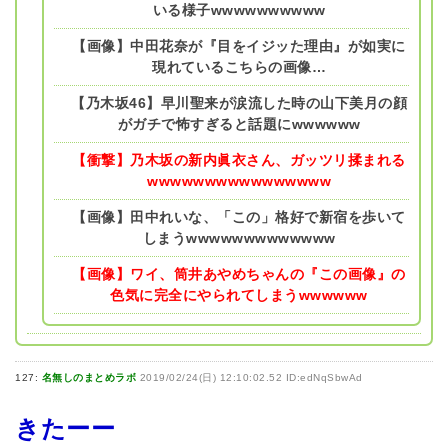
いる様子wwwwwwwwww
【画像】中田花奈が『目をイジッた理由』が如実に
現れているこちらの画像…
【乃木坂46】早川聖来が涙流した時の山下美月の顔
がガチで怖すぎると話題にwwwwww
【衝撃】乃木坂の新内眞衣さん、ガッツリ揉まれる
wwwwwwwwwwwwwwww
【画像】田中れいな、「この」格好で新宿を歩いて
しまうwwwwwwwwwwwww
【画像】ワイ、筒井あやめちゃんの『この画像』の
色気に完全にやられてしまうwwwwww
127:
名無しのまとめラボ
2019/02/24(日) 12:10:02.52 ID:edNqSbwAd
きたーー