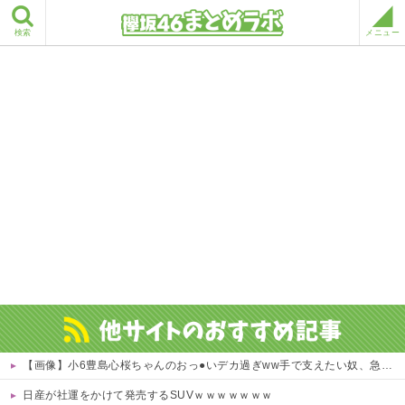
検索
メニュー
【画像】小6豊島心桜ちゃんのおっ●いデカ過ぎww手で支えたい奴、急げｗｗｗｗ 他
日産が社運をかけて発売するSUVｗｗｗｗｗｗｗ