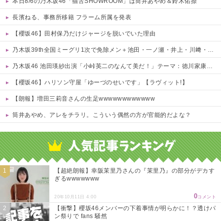
本日8/6の乃木坂46「猫舌SHOWROOM」は筒井あやめ＆鈴木佑捺
長濱ねる、事務所移籍 フラーム所属を発表
【櫻坂46】田村保乃だけジャージを脱いでいた理由
乃木坂39th全国ミーグリ1次で免除メン＋池田・一ノ瀬・井上・川﨑・菅原・中西が全完売
乃木坂46 池田瑛紗出演「小峠英二のなんて美だ！」テーマ：徳川家康【2025.8.5 24:00〜 TOKYO MX】
【櫻坂46】ハリソン守屋「ゆーづのせいです」【ラヴィット!】
【朗報】増田三莉音さんの生足wwwwwwwwwwww
筒井あやめ、アレをチラリ。こういう偶然の方が官能的だよな？
Powered by livedoor 相互RSS
【超絶朗報】幸阪茉里乃さんの『茉里乃』の部分がデカす
ぎるwwwwwww
0
20年10月11日 4:00
コメント
【衝撃】櫻坂46メンバーの下着事情が明らかに！？透けパ
ン祭りで fans 騒然