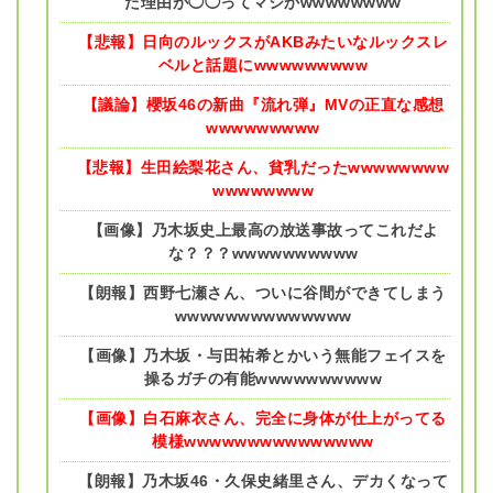
た理由が◯◯ってマジかwwwwwwww
【悲報】日向のルックスがAKBみたいなルックスレ
ベルと話題にwwwwwwwww
【議論】櫻坂46の新曲『流れ弾』MVの正直な感想
wwwwwwwww
【悲報】生田絵梨花さん、貧乳だったwwwwwwww
wwwwwwww
【画像】乃木坂史上最高の放送事故ってこれだよ
な？？？wwwwwwwwww
【朗報】西野七瀬さん、ついに谷間ができてしまう
wwwwwwwwwwwwww
【画像】乃木坂・与田祐希とかいう無能フェイスを
操るガチの有能wwwwwwwwww
【画像】白石麻衣さん、完全に身体が仕上がってる
模様wwwwwwwwwwwwwww
【朗報】乃木坂46・久保史緒里さん、デカくなって