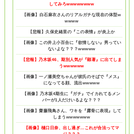
してみろwwwwwwww
【画像】白石麻衣さんのリアルガチな現在の体型w
wwww
【悲報】久保史緒里の『この表情』が炎上か
【画像】この井上小百合に『欲情しない』男ってい
ないよな？？？wwwww
【悲報】乃木坂46、期別人気が『顕著』に出てしま
うwwwwww
【画像】一ノ瀬美空ちゃんが彼氏のそばで『メス』
になってる顔、流出wwwww
【画像】乃木坂4期生に『ガチ』でイカれてるメン
バーが1人だけいるよな？？？
【画像】齋藤飛鳥さん、ワキを『露骨に表現』して
しまうwwwwwww
【画像】樋口日奈、出し過ぎ…これが合法ってマ
ジ？？？