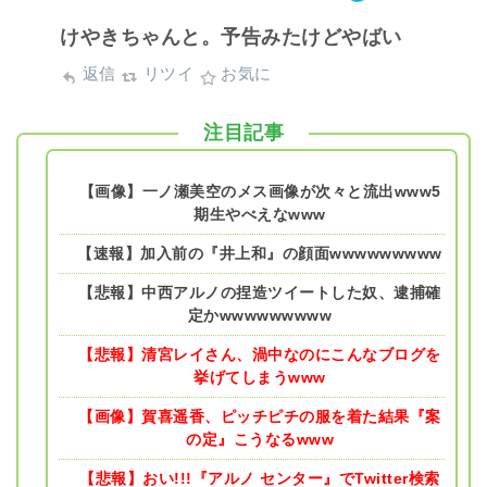
けやきちゃんと。予告みたけどやばい
返信
リツイ
お気に
注目記事
【画像】一ノ瀬美空のメス画像が次々と流出www5
期生やべえなwww
【速報】加入前の『井上和』の顔面wwwwwwwww
【悲報】中西アルノの捏造ツイートした奴、逮捕確
定かwwwwwwwww
【悲報】清宮レイさん、渦中なのにこんなブログを
挙げてしまうwww
【画像】賀喜遥香、ピッチピチの服を着た結果『案
の定』こうなるwww
【悲報】おい!!!『アルノ センター』でTwitter検索