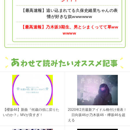
【最高速報】追い込まれてる久保史緒里ちゃんの表
情が好きな奴wwwwww
【最高速報】乃木坂3期生、男とシまくってて草ww
wwww
【櫻坂46】新曲『何歳の頃に戻りた
2020年2月最新アイドル格付け発表！
いのか？』MVが良すぎ！
日向坂46が乃木坂46・欅坂46を超
える