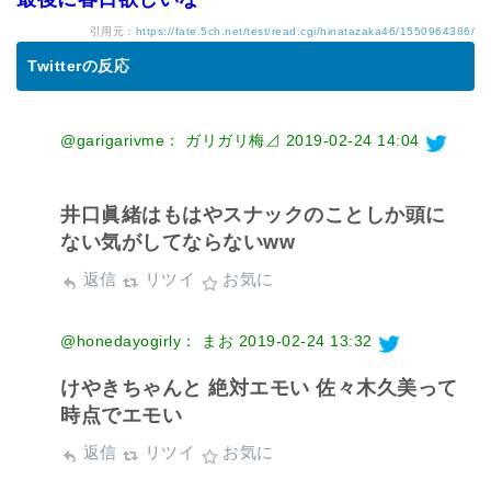
引用元：
https://fate.5ch.net/test/read.cgi/hinatazaka46/1550964386/
Twitterの反応
@garigarivme： ガリガリ梅⊿
2019-02-24 14:04
井口眞緒はもはやスナックのことしか頭に
ない気がしてならないww
返信
リツイ
お気に
@honedayogirly： まお
2019-02-24 13:32
けやきちゃんと 絶対エモい 佐々木久美って
時点でエモい
返信
リツイ
お気に