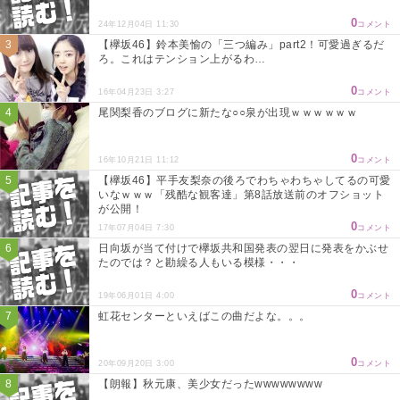
0
24年12月04日 11:30
コメント
【欅坂46】鈴本美愉の「三つ編み」part2！可愛過ぎるだ
ろ。これはテンション上がるわ…
0
16年04月23日 3:27
コメント
尾関梨香のブログに新たな○○泉が出現ｗｗｗｗｗｗ
0
16年10月21日 11:12
コメント
【欅坂46】平手友梨奈の後ろでわちゃわちゃしてるの可愛
いなｗｗｗ「残酷な観客達」第8話放送前のオフショット
が公開！
0
17年07月04日 7:30
コメント
日向坂が当て付けで欅坂共和国発表の翌日に発表をかぶせ
たのでは？と勘繰る人もいる模様・・・
0
19年06月01日 4:00
コメント
虹花センターといえばこの曲だよな。。。
0
20年09月20日 3:00
コメント
【朗報】秋元康、美少女だったwwwwwwww