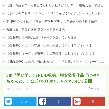
【謎】斉藤慎二「同意してくれたよね？どうして…」被害女性「彼は言葉が通じないモンスター」
【ライザのアトリエ3】キューズQ「ライザ (ライザリン・シュタウト) ウェディングStyle」フィギュア【予約開始】
本日8/6の乃木坂46「猫舌SHOWROOM」は筒井あやめ＆鈴木佑捺
長濱ねる、事務所移籍 フラーム所属を発表
【櫻坂46】田村保乃だけジャージを脱いでいた理由
【櫻坂46】ハリソン守屋「ゆーづのせいです」【ラヴィット!】
【櫻坂46】ミーグリで喧嘩！？山下瞳月、これはマジギレしてる
【日向坂46】この月、何かあるのか！？『お願いバッハ！』ミーグリ日程がこちら
Powered by livedoor 相互RSS
8th『黒い羊』TYPE-D収録、頃安監督作品「けやき
ちゃんと。」公式YouTubeチャンネルにて公開
0
コメント
2019/02/24/ 14:10
error
0
0