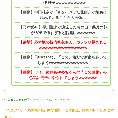
いる様子wwwwwwwwww
【画像】中田花奈が『目をイジッた理由』が如実に
現れているこちらの画像…
【乃木坂46】早川聖来が涙流した時の山下美月の顔
がガチで怖すぎると話題にwwwwww
【衝撃】乃木坂の新内眞衣さん、ガッツリ揉まれる
wwwwwwwwwwwwwwww
【画像】田中れいな、「この」格好で新宿を歩いて
しまうwwwwwwwwwwwww
【画像】ワイ、筒井あやめちゃんの『この画像』の
色気に完全にやられてしまうwwwwww
1:
名無しのまとめラボ
2019/04/19(金) 20:58:45.67
“イジメ”が『乃木坂46』内で横行！1年以上“無視”を「美談にす
るな」