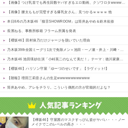
【画像】つけ乳首でも再生回数ヤバすぎるエロ動画、クソワロタwwww 他
【画像】腰太ももが完璧すぎる爆乳女さん、見つかるｗｗｗｗ 他
本日8/6の乃木坂46「猫舌SHOWROOM」は筒井あやめ＆鈴木佑捺
長濱ねる、事務所移籍 フラーム所属を発表
【櫻坂46】田村保乃だけジャージを脱いでいた理由
乃木坂39th全国ミーグリ1次で免除メン＋池田・一ノ瀬・井上・川﨑・菅原・中西が全完売
乃木坂46 池田瑛紗出演「小峠英二のなんて美だ！」テーマ：徳川家康【2025.8.5 24:00〜 TOKYO MX】
【櫻坂46】ハリソン守屋「ゆーづのせいです」【ラヴィット!】
【朗報】増田三莉音さんの生足wwwwwwwwwwww
筒井あやめ、アレをチラリ。こういう偶然の方が官能的だよな？
Powered by livedoor 相互RSS
【欅坂46】守屋茜のマスクすっぴん姿がヤバい・・・ノー
メイクでこのレベルの高さ ・・・