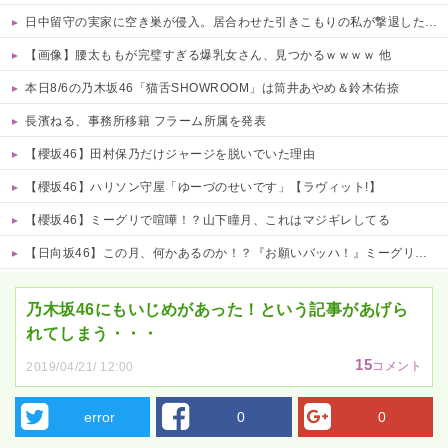
日中留守の実家に空き巣が侵入。居合わせた引きこもりの私が撃退した結果…家族の態度に耐えかね家を出たら半年後に〇〇する超スピード展開へ←人生何がきっかけで好転するか分からない
【画像】腰太ももが完璧すぎる爆乳女さん、見つかるｗｗｗｗ 他
本日8/6の乃木坂46「猫舌SHOWROOM」は筒井あやめ＆鈴木佑捺
長濱ねる、事務所移籍 フラーム所属を発表
【櫻坂46】田村保乃だけジャージを脱いでいた理由
【櫻坂46】ハリソン守屋「ゆーづのせいです」【ラヴィット!】
【櫻坂46】ミーグリで喧嘩！？山下瞳月、これはマジギレしてる
【日向坂46】この月、何かあるのか！？『お願いバッハ！』ミーグリ日程がこちら
Powered by livedoor 相互RSS
乃木坂46にもいじめがあった！という記事があげら
れてしまう・・・
15
コメント
2019/04/21/ 12:00
error
0
0