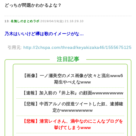
どっちが問題かわかるよな？
13:
名無しのまとめラボ
2019/04/19(金) 21:16:29.10
乃木はいいけど欅は歌のイメージがな…
引用元:
http://2chspa.com/thread/keyakizaka46/1555675125
注目記事
【画像】一ノ瀬美空のメス画像が次々と流出www5
期生やべえなwww
【速報】加入前の『井上和』の顔面wwwwwwwww
【悲報】中西アルノの捏造ツイートした奴、逮捕確
定かwwwwwwwww
【悲報】清宮レイさん、渦中なのにこんなブログを
挙げてしまうwww