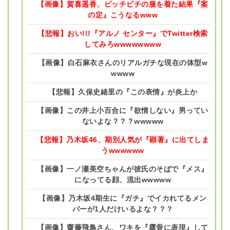
【画像】賀喜遥香、ピッチピチの服を着た結果『案
の定』こうなるwww
【悲報】おい!!!『アルノ センター』でTwitter検索
してみろwwwwwwww
【画像】白石麻衣さんのリアルガチな現在の体型w
wwww
【悲報】久保史緒里の『この表情』が炎上か
【画像】この井上小百合に『欲情しない』男ってい
ないよな？？？wwwww
【悲報】乃木坂46、期別人気が『顕著』に出てしま
うwwwwww
【画像】一ノ瀬美空ちゃんが彼氏のそばで『メス』
になってる顔、流出wwwww
【画像】乃木坂4期生に『ガチ』でイカれてるメン
バーが1人だけいるよな？？？
【画像】齋藤飛鳥さん、ワキを『露骨に表現』して