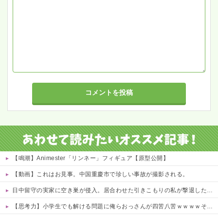
【鳴潮】Animester「リンネー」フィギュア【原型公開】
【動画】これはお見事。中国重慶市で珍しい事故が撮影される。
日中留守の実家に空き巣が侵入。居合わせた引きこもりの私が撃退した結果…家族の態度に耐えかね家を出たら半年後に〇〇する超スピード展開へ←人生何がきっかけで好転するか分からない
【思考力】小学生でも解ける問題に俺らおっさんが四苦八苦ｗｗｗｗその答えは？ｗ 他