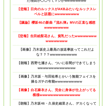
た理由が◯◯ってマジかwwwwwwww
【悲報】日向のルックスがAKBみたいなルックスレ
ベルと話題にwwwwwwwww
【議論】櫻坂46の新曲『流れ弾』MVの正直な感想
wwwwwwwww
【悲報】生田絵梨花さん、貧乳だったwwwwwwww
wwwwwwww
【画像】乃木坂史上最高の放送事故ってこれだよ
な？？？wwwwwwwwww
【朗報】西野七瀬さん、ついに谷間ができてしまう
wwwwwwwwwwwwww
【画像】乃木坂・与田祐希とかいう無能フェイスを
操るガチの有能wwwwwwwwww
【画像】白石麻衣さん、完全に身体が仕上がってる
模様wwwwwwwwwwwwwww
【朗報】乃木坂46・久保史緒里さん、デカくなって