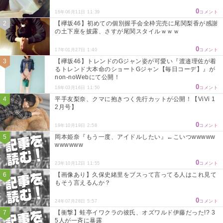
0
16年06月11日 11:39
コメント
【欅坂46】初めての個別握手会全枠完売に尾関梨香が感謝
の土下座を披露、さすが尾関スタイルｗｗｗ
0
17年01月27日 1:40
コメント
【欅坂46】トレンドのGジャン姿が可愛い『渡邉理佐が着
るトレンド大本命のショートGジャン【毎日コーデ】』が
non-noWebにて公開！
0
18年03月16日 11:50
コメント
平手友梨奈、クマに抱きつく先行カットが公開！【ViVi 1
2月号】
0
19年10月19日 2:58
コメント
岡本姫奈『もう一度、アイドルしたい』←こいつwwwww
wwwwww
0
23年10月12日 11:55
コメント
【画像あり】久保史緒里をブスって言ってる人はこれ見て
もそう言えるんか？
0
24年07月28日 5:57
コメント
【衝撃】蛙亭イワクラの彼氏、オズワルド伊藤だった!? 3
5人が一斉に暴露