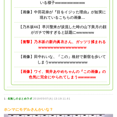
いる様子wwwwwwwwww
【画像】中田花奈が『目をイジッた理由』が如実に
現れているこちらの画像…
【乃木坂46】早川聖来が涙流した時の山下美月の顔
がガチで怖すぎると話題にwwwwww
【衝撃】乃木坂の新内眞衣さん、ガッツリ揉まれる
wwwwwwwwwwwwwwww
【画像】田中れいな、「この」格好で新宿を歩いて
しまうwwwwwwwwwwwww
【画像】ワイ、筒井あやめちゃんの『この画像』の
色気に完全にやられてしまうwwwwww
1:
名無しのまとめラボ
2019/05/07(火) 13:19:11.61
ホンマにモデルさんかいな？