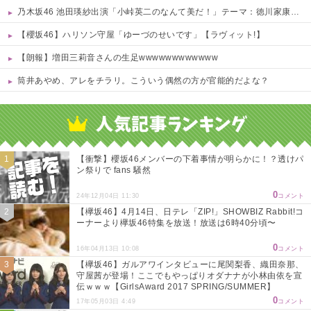
乃木坂46 池田瑛紗出演「小峠英二のなんて美だ！」テーマ：徳川家康【2025.8.5 24:00〜 TOKYO MX】
【櫻坂46】ハリソン守屋「ゆーづのせいです」【ラヴィット!】
【朗報】増田三莉音さんの生足wwwwwwwwwwww
筒井あやめ、アレをチラリ。こういう偶然の方が官能的だよな？
Powered by livedoor 相互RSS
【衝撃】櫻坂46メンバーの下着事情が明らかに！？透けパ
ン祭りで fans 騒然
0
24年12月04日 11:30
コメント
【欅坂46】4月14日、日テレ「ZIP!」SHOWBIZ Rabbit!コ
ーナーより欅坂46特集を放送！放送は6時40分頃〜
0
16年04月13日 10:08
コメント
【欅坂46】ガルアワインタビューに尾関梨香、織田奈那、
守屋茜が登場！ここでもやっぱりオダナナが小林由依を宣
伝ｗｗｗ【GirlsAward 2017 SPRING/SUMMER】
0
17年05月03日 4:49
コメント