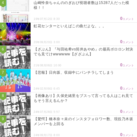
山崎怜奈ちゃんののぎおび視聴者数は15287人だった模
様！！
0
19年07月12日 8:30
コメント
虹花センターといえばこの曲だよな。。。
0
20年09月20日 3:00
コメント
【ざぶん】『与田祐希vs筒井あやめ』の最高ボロロン対決
でも見てけwwwwww【ざざぶん】
0
21年08月06日 10:00
コメント
【悲報】日向坂、収録中にパンチラしてしまう
0
24年02月09日 6:45
コメント
【画像あり】久保史緒里をブスって言ってる人はこれ見て
もそう言えるんか？
0
24年07月28日 5:57
コメント
【驚愕】橋本奈々未のインスタフォロワー数、現役乃木坂
メンバーを上回る
0
24年09月17日 8:00
コメント