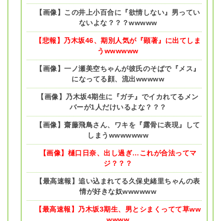
【画像】この井上小百合に『欲情しない』男ってい
ないよな？？？wwwww
【悲報】乃木坂46、期別人気が『顕著』に出てしま
うwwwwww
【画像】一ノ瀬美空ちゃんが彼氏のそばで『メス』
になってる顔、流出wwwww
【画像】乃木坂4期生に『ガチ』でイカれてるメン
バーが1人だけいるよな？？？
【画像】齋藤飛鳥さん、ワキを『露骨に表現』して
しまうwwwwwww
【画像】樋口日奈、出し過ぎ…これが合法ってマ
ジ？？？
【最高速報】追い込まれてる久保史緒里ちゃんの表
情が好きな奴wwwwww
【最高速報】乃木坂3期生、男とシまくってて草ww
wwww