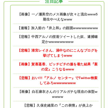
注目記事
【画像】一ノ瀬美空のメス画像が次々と流出www5
期生やべえなwww
【速報】加入前の『井上和』の顔面wwwwwwwww
【悲報】中西アルノの捏造ツイートした奴、逮捕確
定かwwwwwwwww
【悲報】清宮レイさん、渦中なのにこんなブログを
挙げてしまうwww
【画像】賀喜遥香、ピッチピチの服を着た結果『案
の定』こうなるwww
【悲報】おい!!!『アルノ センター』でTwitter検索
してみろwwwwwwww
【画像】白石麻衣さんのリアルガチな現在の体型w
wwww
【悲報】久保史緒里の『この表情』が炎上か