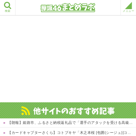
検索
メニュー
【朗報】姫路市、ふるさと納税返礼品で「選手のアタックを受ける高級SM」ｗｗｗｗ 他
【カードキャプターさくら】コトブキヤ「木之本桜 [包囲(シージュ)]コスチュームVer.」フィギュア【彩色原型公開】