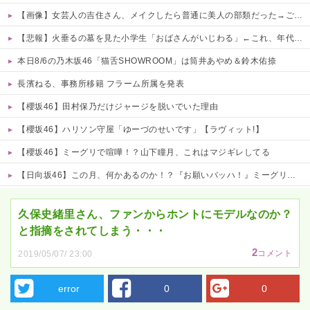
【画像】女芸人の吉住さん、メイクしたら普通に美人の部類だった→ご覧くださいw w w w w w w w
【悲報】火垂るの墓を見た小学生「おばさんがいじわる」←これ、年代とともに変わっていくよな…
本日8/6の乃木坂46「猫舌SHOWROOM」は筒井あやめ＆鈴木佑捺
長濱ねる、事務所移籍 フラーム所属を発表
【櫻坂46】田村保乃だけジャージを脱いでいた理由
【櫻坂46】ハリソン守屋「ゆーづのせいです」【ラヴィット!】
【櫻坂46】ミーグリで喧嘩！？山下瞳月、これはマジギレしてる
【日向坂46】この月、何かあるのか！？『お願いバッハ！』ミーグリ日程がこちら
Powered by livedoor 相互RSS
久保史緒里さん、ファンからホントにモデルなのか？
と指摘をされてしまう・・・
2
コメント
2019/05/07/ 23:00
error
0
0