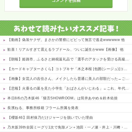
【動画】偽装ヤクザ、まさかの警察にビビって無言で逃走wwwwww 他
歓喜！リアルすぎて震えるラブドール、ついに誕生かwww【画像】 他
【朗報】姫路市、ふるさと納税返礼品で「選手のアタックを受ける高級SM」ｗｗｗｗ 他
【カードキャプターさくら】コトブキヤ「木之本桜 [包囲(シージュ)]コスチュームVer.」フィギュア【彩色原型公開】
【画像】女芸人の吉住さん、メイクしたら普通に美人の部類だった→ご覧くださいw w w w w w w w
【悲報】火垂るの墓を見た小学生「おばさんがいじわる」←これ、年代とともに変わっていくよな…
本日8/6の乃木坂46「猫舌SHOWROOM」は筒井あやめ＆鈴木佑捺
長濱ねる、事務所移籍 フラーム所属を発表
【櫻坂46】田村保乃だけジャージを脱いでいた理由
乃木坂39th全国ミーグリ1次で免除メン＋池田・一ノ瀬・井上・川﨑・菅原・中西が全完売