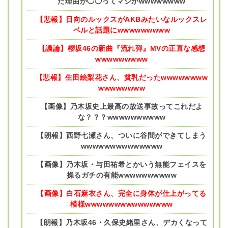
た理由が◯◯ってマジかwwwwwwww
【悲報】日向のルックスがAKBみたいなルックスレ
ベルと話題にwwwwwwwww
【議論】櫻坂46の新曲『流れ弾』MVの正直な感想
wwwwwwwww
【悲報】生田絵梨花さん、貧乳だったwwwwwwww
wwwwwwww
【画像】乃木坂史上最高の放送事故ってこれだよ
な？？？wwwwwwwwww
【朗報】西野七瀬さん、ついに谷間ができてしまう
wwwwwwwwwwwwww
【画像】乃木坂・与田祐希とかいう無能フェイスを
操るガチの有能wwwwwwwwww
【画像】白石麻衣さん、完全に身体が仕上がってる
模様wwwwwwwwwwwwwww
【朗報】乃木坂46・久保史緒里さん、デカくなって