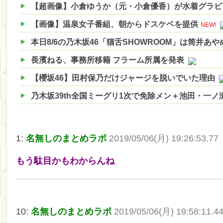
【超画像】小倉ゆうか（元・小倉優香）が水着グラビ
【画像】温泉女子番組、朝からドスケベを提供
NEW!
本日8/6の乃木坂46「猫舌SHOWROOM」は筒井あ
長濱ねる、事務所移籍 フラーム所属を発表
【櫻坂46】田村保乃だけジャージを脱いでいた理由
乃木坂39th全国ミーグリ1次で免除メン＋池田・一
【櫻坂46】ハリソン守屋「ゆーづのせいです」【ラヴ
【櫻坂46】ミーグリで喧嘩！？山下瞳月、これはマ
1:
名無しのまとめラボ
2019/05/06(月) 19:26:53.77
【日向坂46】この月、何かあるのか！？『お願いバ
もう駄目かもわからんね
【速報】中村麗乃ちゃんの思い出、挙げてけwwwwww
【朗報】増田三莉音さんの生足wwwwwwwwwwww
【朗報】増田三莉音さんの生足wwwwwwwwwwww
10:
名無しのまとめラボ
2019/05/06(月) 19:58:11.4
【川﨑桜】まあ、でも筑駒は断れないだろ？