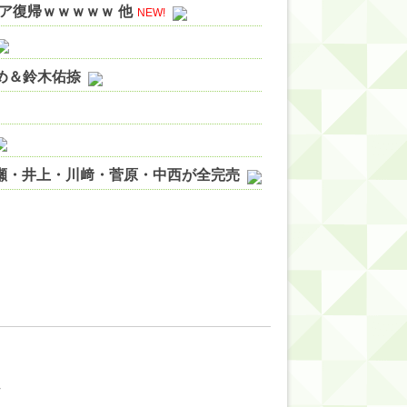
ア復帰ｗｗｗｗｗ 他
NEW!
やめ＆鈴木佑捺
ノ瀬・井上・川﨑・菅原・中西が全完売
ィット!】
ジギレしてる
ッハ！』ミーグリ日程がこちら
wwwww
4