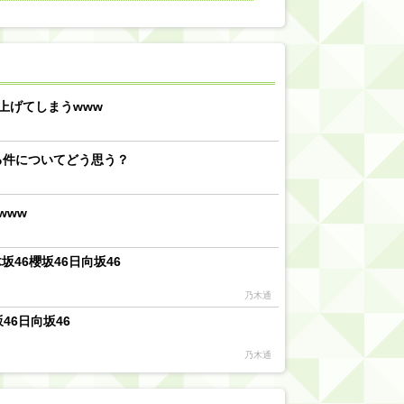
【川﨑桜】まあ、でも筑駒は断れないだろ？
乃木坂46『オリコン上半期SG1位獲得!!』←もうこれ今が全盛期だろwwwwww
d by livedoor 相互RSS
上げてしまうwww
る件についてどう思う？
www
46櫻坂46日向坂46
乃木通
46日向坂46
乃木通