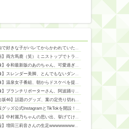
NEW!
電車内で好きな子がバレてからかわれていた男子高校生、見かねた友人が「人を好きになって何が悪いんだよ」と参考書を読みながら淡々と話してた←カッコ良すぎだろ
NEW!
【動画】両方馬鹿（笑）ミニストップでトラックと衝突したドラレコが（ノ∇`）
NEW!
【画像】令和最新版のあのちゃん、可愛過ぎてワイらにブッ刺さりまくりw w w w w w
【画像】スレンダー美脚、とんでもないダンスを披露してしまうwwwwwwwww
NEW!
【画像】温泉女子番組、朝からドスケベを提供
NEW!
【画像】ブランチリポーターさん、阿波踊りでワキ祭り
NEW!
【日向坂46】話題のグッズ、案の定売り切れ…
NEW!
乃木坂グッズ公式InstagramとTikTokを開設！！！【乃木坂46】
NEW!
【速報】中村麗乃ちゃんの思い出、挙げてけwwwwwwwwwww
【朗報】増田三莉音さんの生足wwwwwwwwwwww