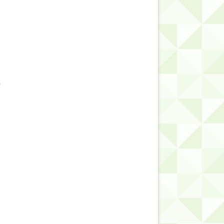
的だよな？
0