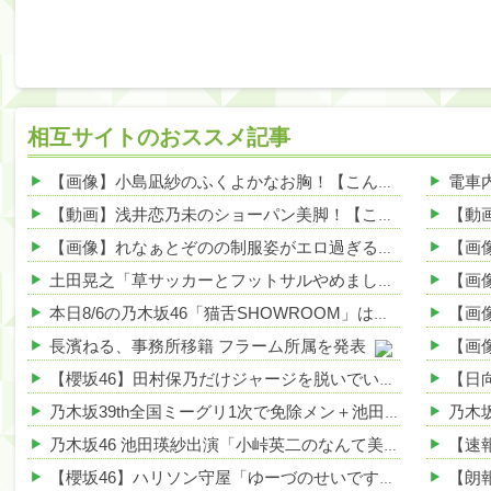
相互サイトのおススメ記事
【画像】小島凪紗のふくよかなお胸！【こんなぎ】【櫻坂46】 他
【動画】浅井恋乃未のショーパン美脚！【このみん】【櫻坂46】 他
【画像】れなぁとぞのの制服姿がエロ過ぎる！【守屋麗奈・大園玲】【櫻坂46】 他
土田晃之「草サッカーとフットサルやめました」と告白 「20代の若手が来るんです。つまんなくて」 他
本日8/6の乃木坂46「猫舌SHOWROOM」は筒井あやめ＆鈴木佑捺
長濱ねる、事務所移籍 フラーム所属を発表
【櫻坂46】田村保乃だけジャージを脱いでいた理由
乃木坂39th全国ミーグリ1次で免除メン＋池田・一ノ瀬・井上・川﨑・菅原・中西が全完売
乃木坂46 池田瑛紗出演「小峠英二のなんて美だ！」テーマ：徳川家康【2025.8.5 24:00〜 TOKYO MX】
【櫻坂46】ハリソン守屋「ゆーづのせいです」【ラヴィット!】