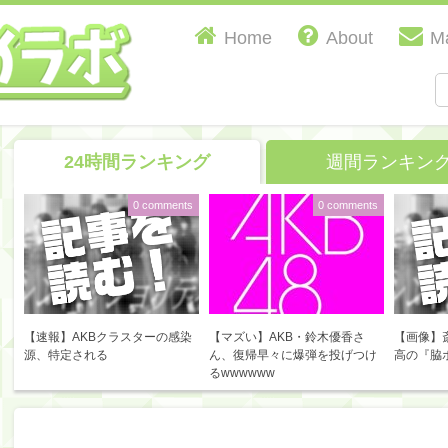
Home
About
Ma
24時間ランキング
週間ランキン
0 comments
0 comments
【速報】AKBクラスターの感染
【マズい】AKB・鈴木優香さ
【画像】
源、特定される
ん、復帰早々に爆弾を投げつけ
高の『脇
るwwwwww