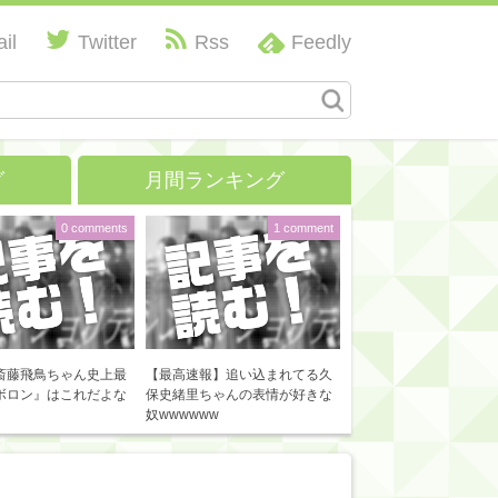
il
Twitter
Rss
Feedly
グ
月間ランキング
0 comments
1 comment
斎藤飛鳥ちゃん史上最
【最高速報】追い込まれてる久
ボロン』はこれだよな
保史緒里ちゃんの表情が好きな
奴wwwwww