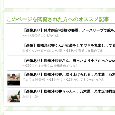
阪口珠美出演「秘密のストレス共有バラエティ め組の園」男の余計な一言SP【2025.8.5 23:56〜 TBS】
【櫻坂46】ミーグリで喧嘩！？山下瞳月、これはマジギレしてる
このページを閲覧された方へのオススメ記事
【日向坂46】この月、何かあるのか！？『お願いバッハ！』ミーグリ日程がこちら
Powere
Powered by livedoor 相互RSS
【画像あり】鈴木絢音×掛橋沙耶香、ノースリーブで腕を
>>487男の子コンビかわよ
【画像】掛橋沙耶香くんが女装をしてワキを丸出しして
掛橋くんのペロペロしたい部 >>183いや普通に女舐めてえ
【画像あり】掛橋沙耶香さん、思ったより小さかったww
>>260ワイは掛橋くん 掛橋改めてちっさ
【画像あり】掛橋沙耶香、取り上げられる : 乃木通 乃木坂
てぇてぇ😭😭😭 >>11おかけ >>11おかけてすぐ分かったわ
【画像あり】掛橋沙耶香ちゃんへ : 乃木通 乃木坂46櫻坂
お掛け…😢