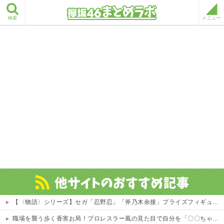
検索
メニュー
【〈物語〉シリーズ】セガ「忍野忍」「斧乃木余接」プライズフィギュア【彩色原型公開】
職場を襲う歩く香害お局！プロレスラー風の見た目で自分を「〇〇ちゃん」呼び、部下を鬱病で何人も潰してお菓子賄賂でウハウハwｗｗ