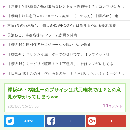
【速報】NHK職員が番組出演タレントから性被害！？←コレマジならヤバくねーか？
【動画】浅井恋乃未のショーパン美脚！【このみん】【櫻坂46】 他
本日8/6の乃木坂46「猫舌SHOWROOM」は筒井あやめ＆鈴木佑捺
長濱ねる、事務所移籍 フラーム所属を発表
【櫻坂46】田村保乃だけジャージを脱いでいた理由
【櫻坂46】ハリソン守屋「ゆーづのせいです」【ラヴィット!】
【櫻坂46】ミーグリで喧嘩！？山下瞳月、これはマジギレしてる
【日向坂46】この月、何かあるのか！？『お願いバッハ！』ミーグリ日程がこちら
Powered by livedoor 相互RSS
欅坂46・2期生一のブサイクは武元唯衣では？との意
見が挙がってしまうww
10
コメント
2019/05/15/ 15:00
error
0
0