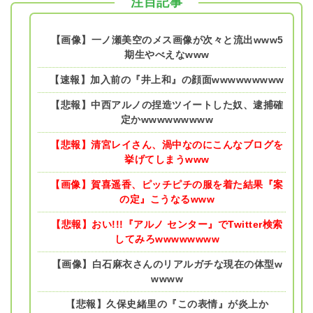
注目記事
【画像】一ノ瀬美空のメス画像が次々と流出www5
期生やべえなwww
【速報】加入前の『井上和』の顔面wwwwwwwww
【悲報】中西アルノの捏造ツイートした奴、逮捕確
定かwwwwwwwww
【悲報】清宮レイさん、渦中なのにこんなブログを
挙げてしまうwww
【画像】賀喜遥香、ピッチピチの服を着た結果『案
の定』こうなるwww
【悲報】おい!!!『アルノ センター』でTwitter検索
してみろwwwwwwww
【画像】白石麻衣さんのリアルガチな現在の体型w
wwww
【悲報】久保史緒里の『この表情』が炎上か