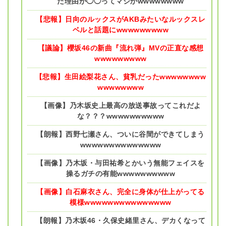
た理由が◯◯ってマジかwwwwwwww
【悲報】日向のルックスがAKBみたいなルックスレ
ベルと話題にwwwwwwwww
【議論】櫻坂46の新曲『流れ弾』MVの正直な感想
wwwwwwwww
【悲報】生田絵梨花さん、貧乳だったwwwwwwww
wwwwwwww
【画像】乃木坂史上最高の放送事故ってこれだよ
な？？？wwwwwwwwww
【朗報】西野七瀬さん、ついに谷間ができてしまう
wwwwwwwwwwwwww
【画像】乃木坂・与田祐希とかいう無能フェイスを
操るガチの有能wwwwwwwwww
【画像】白石麻衣さん、完全に身体が仕上がってる
模様wwwwwwwwwwwwwww
【朗報】乃木坂46・久保史緒里さん、デカくなって