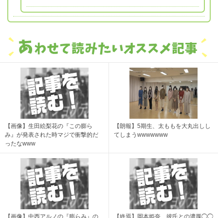
【画像】生田絵梨花の『この膨ら
【朗報】5期生、太ももを大丸出しし
み』が発表された時マジで衝撃的だ
てしまうwwwwwww
ったなwww
【画像】中西アルノの『膨らみ』の
【終焉】岡本姫奈、彼氏との濃厚◯◯