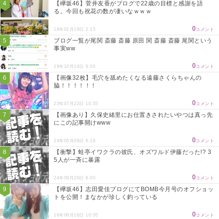
【欅坂46】菅井友香がブログで22歳の目標と感謝を語
る。今回も祝花の数が凄いなｗｗｗ
0
18年01月19日 2:15
コメント
ブログ一覧が尾関 斎藤 斎藤 原田 関 斎藤 斎藤 尾関という
事実ww
0
19年10月14日 9:00
コメント
【画像32枚】毛穴を舐めたくなる遠藤さくらちゃんの
脇！！！！！！
0
23年07月22日 10:55
コメント
【画像あり】久保史緒里にお仕置きされたいやつは真っ先
にこの記事開けwww
0
24年05月09日 6:19
コメント
【衝撃】蛙亭イワクラの彼氏、オズワルド伊藤だった!? 3
5人が一斉に暴露
0
24年09月29日 8:00
コメント
【欅坂46】志田愛佳ブログにてBOMB今月号のオフショッ
トを公開！まなかが珍しく釣っている
0
16年06月16日 10:05
コメント