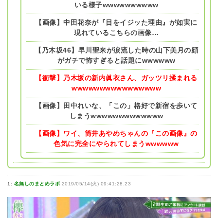
いる様子wwwwwwwwww
【画像】中田花奈が『目をイジッた理由』が如実に
現れているこちらの画像…
【乃木坂46】早川聖来が涙流した時の山下美月の顔
がガチで怖すぎると話題にwwwwww
【衝撃】乃木坂の新内眞衣さん、ガッツリ揉まれる
wwwwwwwwwwwwwwww
【画像】田中れいな、「この」格好で新宿を歩いて
しまうwwwwwwwwwwwww
【画像】ワイ、筒井あやめちゃんの『この画像』の
色気に完全にやられてしまうwwwwww
1:
名無しのまとめラボ
2019/05/14(火) 09:41:28.23