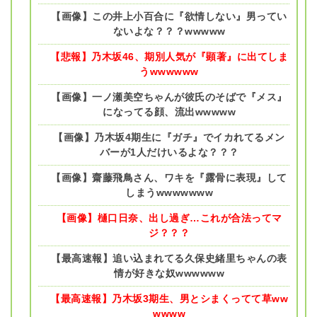
【画像】この井上小百合に『欲情しない』男ってい
ないよな？？？wwwww
【悲報】乃木坂46、期別人気が『顕著』に出てしま
うwwwwww
【画像】一ノ瀬美空ちゃんが彼氏のそばで『メス』
になってる顔、流出wwwww
【画像】乃木坂4期生に『ガチ』でイカれてるメン
バーが1人だけいるよな？？？
【画像】齋藤飛鳥さん、ワキを『露骨に表現』して
しまうwwwwwww
【画像】樋口日奈、出し過ぎ…これが合法ってマ
ジ？？？
【最高速報】追い込まれてる久保史緒里ちゃんの表
情が好きな奴wwwwww
【最高速報】乃木坂3期生、男とシまくってて草ww
wwww