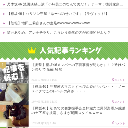
乃木坂46 池田瑛紗出演「小峠英二のなんて美だ！」テーマ：徳川家康【2025.8.5 24:00〜 TOKYO MX】
【櫻坂46】ハリソン守屋「ゆーづのせいです」【ラヴィット!】
【朗報】増田三莉音さんの生足wwwwwwwwwwww
筒井あやめ、アレをチラリ。こういう偶然の方が官能的だよな？
Powered by livedoor 相互RSS
【衝撃】櫻坂46メンバーの下着事情が明らかに！？透けパ
ン祭りで fans 騒然
0
24年12月04日 11:30
コメント
【欅坂46】守屋茜のマスクすっぴん姿がヤバい・・・ノー
メイクでこのレベルの高さ ・・・
0
16年06月11日 11:39
コメント
【欅坂46】初めての個別握手会全枠完売に尾関梨香が感謝
の土下座を披露、さすが尾関スタイルｗｗｗ
0
17年01月27日 1:40
コメント