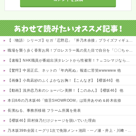
【〈物語〉シリーズ】セガ「忍野忍」「斧乃木余接」プライズフィギュア【彩色原型公開】
職場を襲う歩く香害お局！プロレスラー風の見た目で自分を「〇〇ちゃん」呼び、部下を鬱病で何人も潰してお菓子賄賂でウハウハwｗｗ
【速報】NHK職員が番組出演タレントから性被害！？←コレマジならヤバくねーか？
【驚愕】中居正広、ネットの「年内死ぬ」報道に苦笑wwwwww 他
【画像】小島凪紗のふくよかなお胸！【こんなぎ】【櫻坂46】 他
【動画】浅井恋乃未のショーパン美脚！【このみん】【櫻坂46】 他
本日8/6の乃木坂46「猫舌SHOWROOM」は筒井あやめ＆鈴木佑捺
長濱ねる、事務所移籍 フラーム所属を発表
【櫻坂46】田村保乃だけジャージを脱いでいた理由
乃木坂39th全国ミーグリ1次で免除メン＋池田・一ノ瀬・井上・川﨑・菅原・中西が全完売