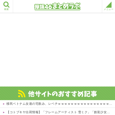
検索
メニュー
移民ベトナム女達の宅飲み、レベチｗｗｗｗｗｗｗｗｗｗｗｗｗｗｗｗｗｗｗｗｗｗｗｗ
【コトブキヤ出荷情報】「フレームアーティスト 雪ミク」「創彩少女庭園 早乙女 瑠衣【桃桜高校・競泳水着】」プラモデルほか【発売日決定】