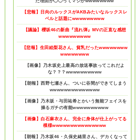
た理由が◯◯ってマジかwwwwwwww
【悲報】日向のルックスがAKBみたいなルックスレ
ベルと話題にwwwwwwwww
【議論】櫻坂46の新曲『流れ弾』MVの正直な感想
wwwwwwwww
【悲報】生田絵梨花さん、貧乳だったwwwwwwww
wwwwwwww
【画像】乃木坂史上最高の放送事故ってこれだよ
な？？？wwwwwwwwww
【朗報】西野七瀬さん、ついに谷間ができてしまう
wwwwwwwwwwwwww
【画像】乃木坂・与田祐希とかいう無能フェイスを
操るガチの有能wwwwwwwwww
【画像】白石麻衣さん、完全に身体が仕上がってる
模様wwwwwwwwwwwwwww
【朗報】乃木坂46・久保史緒里さん、デカくなって