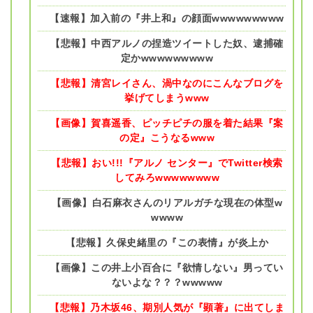
【速報】加入前の『井上和』の顔面wwwwwwwww
【悲報】中西アルノの捏造ツイートした奴、逮捕確
定かwwwwwwwww
【悲報】清宮レイさん、渦中なのにこんなブログを
挙げてしまうwww
【画像】賀喜遥香、ピッチピチの服を着た結果『案
の定』こうなるwww
【悲報】おい!!!『アルノ センター』でTwitter検索
してみろwwwwwwww
【画像】白石麻衣さんのリアルガチな現在の体型w
wwww
【悲報】久保史緒里の『この表情』が炎上か
【画像】この井上小百合に『欲情しない』男ってい
ないよな？？？wwwww
【悲報】乃木坂46、期別人気が『顕著』に出てしま