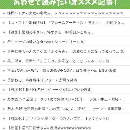
移民ベトナム女達の宅飲み、レベチｗｗｗｗｗｗｗｗｗｗｗｗｗｗｗｗｗｗｗｗｗｗｗｗ
【コトブキヤ出荷情報】「フレームアーティスト 雪ミク」「創彩少女庭園 早乙女 瑠衣【桃桜高校・競泳水着】」プラモデルほか【発売日決定】
【画像】愛知の半グレ、怖すぎる→御尊顔がこちら…
所ジョージの嫌いな食べ物：シュークリーム 他
菅井友香ちゃんのスゲエ『ふくらみ』、大変なことになってるって... 他
早川聖来、最新の『ふくらみ』大変なことになってるって... 他
本日8/6の乃木坂46「猫舌SHOWROOM」は筒井あやめ＆鈴木佑捺
長濱ねる、事務所移籍 フラーム所属を発表
【櫻坂46】田村保乃だけジャージを脱いでいた理由
乃木坂39th全国ミーグリ1次で免除メン＋池田・一ノ瀬・井上・川﨑・菅原・中西が全完売
乃木坂46 池田瑛紗出演「小峠英二のなんて美だ！」テーマ：徳川家康【2025.8.5 24:00〜 TOKYO MX】
【櫻坂46】ハリソン守屋「ゆーづのせいです」【ラヴィット!】
【朗報】増田三莉音さんの生足wwwwwwwwwwww