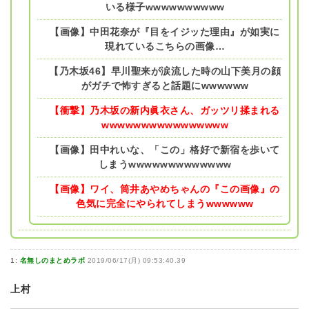
いる様子wwwwwwwwww
【画像】中田花奈が『目をイジッた理由』が如実に
現れているこちらの画像…
【乃木坂46】早川聖来が涙流した時の山下美月の顔
がガチで怖すぎると話題にwwwwww
【衝撃】乃木坂の新内眞衣さん、ガッツリ揉まれる
wwwwwwwwwwwwwwww
【画像】田中れいな、「この」格好で新宿を歩いて
しまうwwwwwwwwwwwww
【画像】ワイ、筒井あやめちゃんの『この画像』の
色気に完全にやられてしまうwwwwww
1:
名無しのまとめラボ
2019/06/17(月) 09:53:40.39
上村