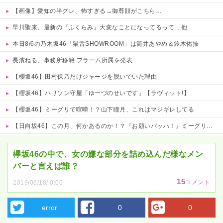
【画像】愛知の半グレ、怖すぎる→御尊顔がこちら…
早川聖来、最新の『ふくらみ』大変なことになってるって... 他
本日8/6の乃木坂46「猫舌SHOWROOM」は筒井あやめ＆鈴木佑捺
長濱ねる、事務所移籍 フラーム所属を発表
【櫻坂46】田村保乃だけジャージを脱いでいた理由
【櫻坂46】ハリソン守屋「ゆーづのせいです」【ラヴィット!】
【櫻坂46】ミーグリで喧嘩！？山下瞳月、これはマジギレしてる
【日向坂46】この月、何かあるのか！？『お願いバッハ！』ミーグリ日程がこちら
Powered by livedoor 相互RSS
欅坂46の中で、女の嫌な部分を詰め込んだ様なメン
バーと言えば誰？
15
コメント
2019/06/18/ 0:00
error
0
0