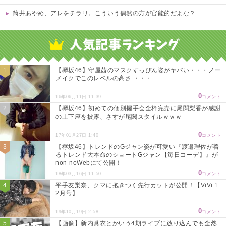
筒井あやめ、アレをチラリ。こういう偶然の方が官能的だよな？
Powered by livedoor 相互RSS
【欅坂46】守屋茜のマスクすっぴん姿がヤバい・・・ノー
メイクでこのレベルの高さ ・・・
0
16年06月11日 11:39
コメント
【欅坂46】初めての個別握手会全枠完売に尾関梨香が感謝
の土下座を披露、さすが尾関スタイルｗｗｗ
0
17年01月27日 1:40
コメント
【欅坂46】トレンドのGジャン姿が可愛い『渡邉理佐が着
るトレンド大本命のショートGジャン【毎日コーデ】』が
non-noWebにて公開！
0
18年03月16日 11:50
コメント
平手友梨奈、クマに抱きつく先行カットが公開！【ViVi 1
2月号】
0
19年10月19日 2:58
コメント
【画像】新内眞衣とかいう4期ライブに放り込んでも全然