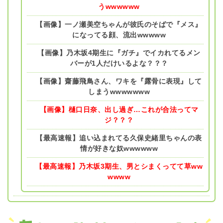
うwwwwww
【画像】一ノ瀬美空ちゃんが彼氏のそばで『メス』
になってる顔、流出wwwww
【画像】乃木坂4期生に『ガチ』でイカれてるメン
バーが1人だけいるよな？？？
【画像】齋藤飛鳥さん、ワキを『露骨に表現』して
しまうwwwwwww
【画像】樋口日奈、出し過ぎ…これが合法ってマ
ジ？？？
【最高速報】追い込まれてる久保史緒里ちゃんの表
情が好きな奴wwwwww
【最高速報】乃木坂3期生、男とシまくってて草ww
wwww