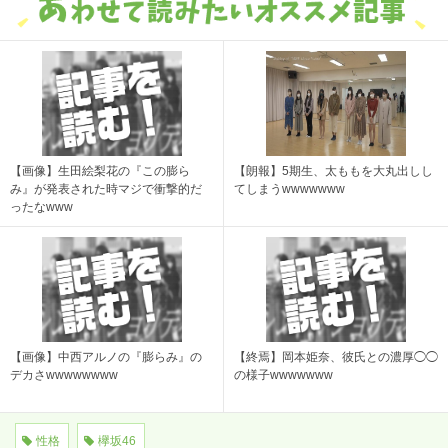
【画像】生田絵梨花の『この膨ら
【朗報】5期生、太ももを大丸出しし
み』が発表された時マジで衝撃的だ
てしまうwwwwwww
ったなwww
【画像】中西アルノの『膨らみ』の
【終焉】岡本姫奈、彼氏との濃厚◯◯
デカさwwwwwwww
の様子wwwwwww
性格
欅坂46