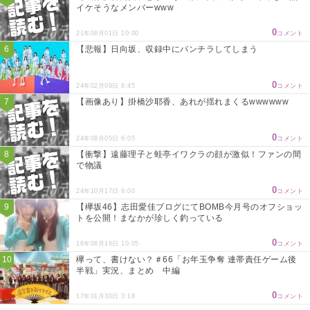
イケそうなメンバーwww
0
21年08月01日 10:00
コメント
【悲報】日向坂、収録中にパンチラしてしまう
0
24年02月09日 6:45
コメント
【画像あり】掛橋沙耶香、あれが揺れまくるwwwwww
0
24年08月05日 6:05
コメント
【衝撃】遠藤理子と蛙亭イワクラの顔が激似！ファンの間
で物議
0
24年10月17日 9:00
コメント
【欅坂46】志田愛佳ブログにてBOMB今月号のオフショッ
トを公開！まなかが珍しく釣っている
0
16年06月16日 10:05
コメント
欅って、書けない？＃66「お年玉争奪 連帯責任ゲーム後
半戦」実況、まとめ 中編
0
17年01月30日 3:18
コメント