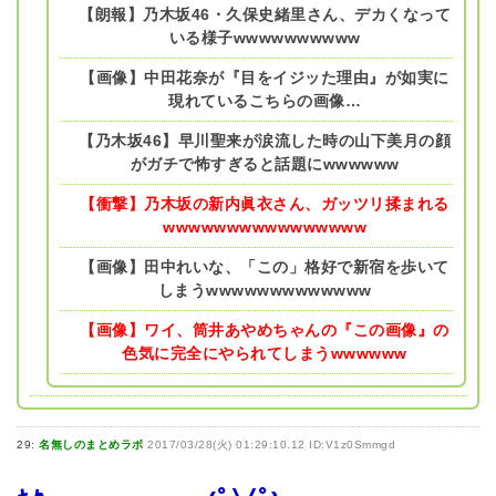
【朗報】乃木坂46・久保史緒里さん、デカくなって
いる様子wwwwwwwwww
【画像】中田花奈が『目をイジッた理由』が如実に
現れているこちらの画像…
【乃木坂46】早川聖来が涙流した時の山下美月の顔
がガチで怖すぎると話題にwwwwww
【衝撃】乃木坂の新内眞衣さん、ガッツリ揉まれる
wwwwwwwwwwwwwwww
【画像】田中れいな、「この」格好で新宿を歩いて
しまうwwwwwwwwwwwww
【画像】ワイ、筒井あやめちゃんの『この画像』の
色気に完全にやられてしまうwwwwww
29:
名無しのまとめラボ
2017/03/28(火) 01:29:10.12 ID:V1z0Smmgd