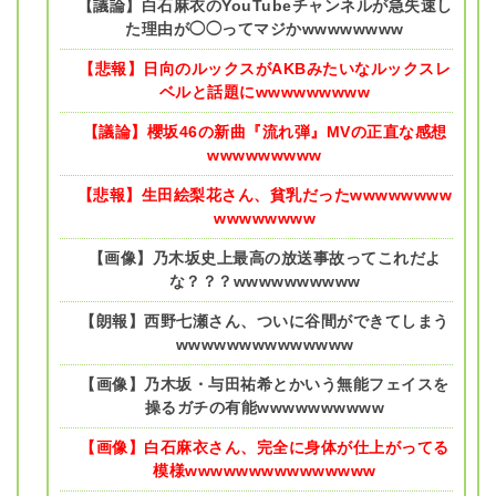
【議論】白石麻衣のYouTubeチャンネルが急失速し
た理由が◯◯ってマジかwwwwwwww
【悲報】日向のルックスがAKBみたいなルックスレ
ベルと話題にwwwwwwwww
【議論】櫻坂46の新曲『流れ弾』MVの正直な感想
wwwwwwwww
【悲報】生田絵梨花さん、貧乳だったwwwwwwww
wwwwwwww
【画像】乃木坂史上最高の放送事故ってこれだよ
な？？？wwwwwwwwww
【朗報】西野七瀬さん、ついに谷間ができてしまう
wwwwwwwwwwwwww
【画像】乃木坂・与田祐希とかいう無能フェイスを
操るガチの有能wwwwwwwwww
【画像】白石麻衣さん、完全に身体が仕上がってる
模様wwwwwwwwwwwwwww