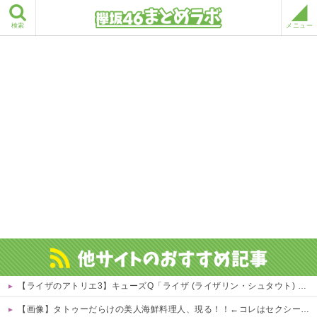
検索
メニュー
【ライザのアトリエ3】キューズQ「ライザ (ライザリン・シュタウト) ウェディングStyle」フィギュア【予約開始】
【画像】タトゥーだらけの美人海鮮料理人、現る！！←コレはセクシー過ぎてワイらにブッ刺さりまくりw w w w w w w w w