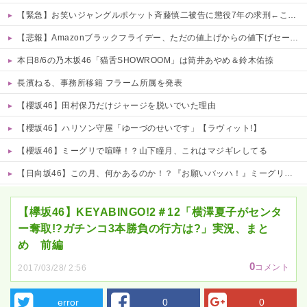
【緊急】お笑いジャングルポケット斉藤慎二被告に懲役7年の求刑←これ…
【悲報】Amazonブラックフライデー、ただの値上げからの値下げセールだったｗｗｗ 他
本日8/6の乃木坂46「猫舌SHOWROOM」は筒井あやめ＆鈴木佑捺
長濱ねる、事務所移籍 フラーム所属を発表
【櫻坂46】田村保乃だけジャージを脱いでいた理由
【櫻坂46】ハリソン守屋「ゆーづのせいです」【ラヴィット!】
【櫻坂46】ミーグリで喧嘩！？山下瞳月、これはマジギレしてる
【日向坂46】この月、何かあるのか！？『お願いバッハ！』ミーグリ日程がこちら
Powered by livedoor 相互RSS
【欅坂46】KEYABINGO!2＃12「横澤夏子がセンタ
ー奪取!?ガチンコ3本勝負の行方は?」実況、まと
め 前編
0
コメント
2017/03/28/ 2:56
error
0
0