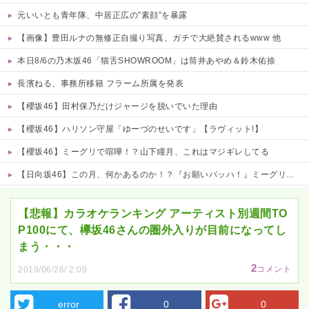
元いいとも青年隊、中居正広の”素顔”を暴露
【画像】豊田ルナの無修正自撮り写真、ガチで大絶賛されるwww 他
本日8/6の乃木坂46「猫舌SHOWROOM」は筒井あやめ＆鈴木佑捺
長濱ねる、事務所移籍 フラーム所属を発表
【櫻坂46】田村保乃だけジャージを脱いでいた理由
【櫻坂46】ハリソン守屋「ゆーづのせいです」【ラヴィット!】
【櫻坂46】ミーグリで喧嘩！？山下瞳月、これはマジギレしてる
【日向坂46】この月、何かあるのか！？『お願いバッハ！』ミーグリ日程がこちら
Powered by livedoor 相互RSS
【悲報】カラオケランキング アーティスト別週間TO
P100にて、欅坂46さんの圏外入りが目前になってし
まう・・・
2
コメント
2019/06/26/ 2:00
error
0
0