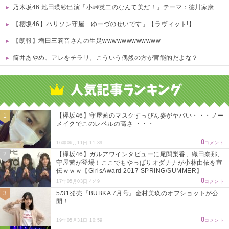
乃木坂46 池田瑛紗出演「小峠英二のなんて美だ！」テーマ：徳川家康【2025.8.5 24:00〜 TOKYO MX】
【櫻坂46】ハリソン守屋「ゆーづのせいです」【ラヴィット!】
【朗報】増田三莉音さんの生足wwwwwwwwwwww
筒井あやめ、アレをチラリ。こういう偶然の方が官能的だよな？
Powered by livedoor 相互RSS
【欅坂46】守屋茜のマスクすっぴん姿がヤバい・・・ノー
メイクでこのレベルの高さ ・・・
0
16年06月11日 11:39
コメント
【欅坂46】ガルアワインタビューに尾関梨香、織田奈那、
守屋茜が登場！ここでもやっぱりオダナナが小林由依を宣
伝ｗｗｗ【GirlsAward 2017 SPRING/SUMMER】
0
17年05月03日 4:49
コメント
5/31発売『BUBKA 7月号』金村美玖のオフショットが公
開！
0
19年05月31日 10:59
コメント