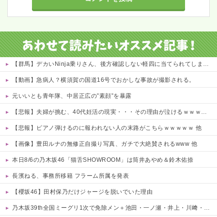
【群馬】デカいNinja乗りさん、後方確認しない軽四に当てられてしまう。
【動画】急病人？横須賀の国道16号でおかしな事故が撮影される。
元いいとも青年隊、中居正広の”素顔”を暴露
【悲報】夫婦が挑む、40代妊活の現実・・・その理由が泣けるｗｗｗｗ 他
【悲報】ピアノ弾けるのに報われない人の末路がこちらｗｗｗｗｗ 他
【画像】豊田ルナの無修正自撮り写真、ガチで大絶賛されるwww 他
本日8/6の乃木坂46「猫舌SHOWROOM」は筒井あやめ＆鈴木佑捺
長濱ねる、事務所移籍 フラーム所属を発表
【櫻坂46】田村保乃だけジャージを脱いでいた理由
乃木坂39th全国ミーグリ1次で免除メン＋池田・一ノ瀬・井上・川﨑・菅原・中西が全完売