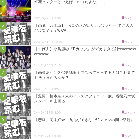
虹花センターといえばこの曲だよな。。。
0
20年09月20日 3:00
コメント
【画像】乃木坂1『お口の形がいい』メンバーってこの人
だよな？？？www
0
22年04月10日 10:00
コメント
【すげえ】小島凪紗『Eカップ』がデカすぎて射wwwwww
wwwww
0
24年02月08日 7:45
コメント
【画像あり】久保史緒里をブスって言ってる人はこれ見て
もそう言えるんか？
0
24年07月28日 5:57
コメント
【驚愕】橋本奈々未のインスタフォロワー数、現役乃木坂
メンバーを上回る
0
24年09月17日 8:00
コメント
【悲報】岡本姫奈、九九ができない!?ファンの間で話題に
0
24年12月21日 9:00
コメント