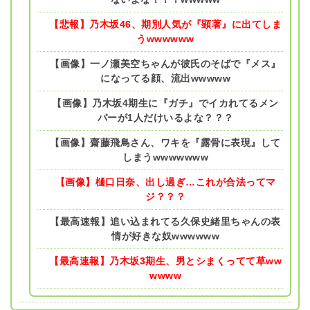
【悲報】乃木坂46、期別人気が『顕著』に出てしま
うwwwwww
【画像】一ノ瀬美空ちゃんが彼氏のそばで『メス』
になってる顔、流出wwwww
【画像】乃木坂4期生に『ガチ』でイカれてるメン
バーが1人だけいるよな？？？
【画像】齋藤飛鳥さん、ワキを『露骨に表現』して
しまうwwwwwww
【画像】樋口日奈、出し過ぎ…これが合法ってマ
ジ？？？
【最高速報】追い込まれてる久保史緒里ちゃんの表
情が好きな奴wwwwww
【最高速報】乃木坂3期生、男とシまくってて草ww
wwww