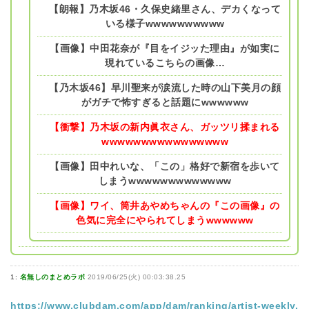
【朗報】乃木坂46・久保史緒里さん、デカくなって
いる様子wwwwwwwwww
【画像】中田花奈が『目をイジッた理由』が如実に
現れているこちらの画像…
【乃木坂46】早川聖来が涙流した時の山下美月の顔
がガチで怖すぎると話題にwwwwww
【衝撃】乃木坂の新内眞衣さん、ガッツリ揉まれる
wwwwwwwwwwwwwwww
【画像】田中れいな、「この」格好で新宿を歩いて
しまうwwwwwwwwwwwww
【画像】ワイ、筒井あやめちゃんの『この画像』の
色気に完全にやられてしまうwwwwww
1:
名無しのまとめラボ
2019/06/25(火) 00:03:38.25
https://www.clubdam.com/app/dam/ranking/artist-weekly.