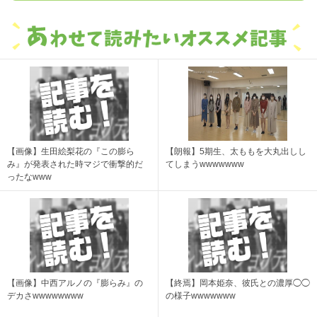
【画像】生田絵梨花の『この膨ら
【朗報】5期生、太ももを大丸出しし
み』が発表された時マジで衝撃的だ
てしまうwwwwwww
ったなwww
【画像】中西アルノの『膨らみ』の
【終焉】岡本姫奈、彼氏との濃厚◯◯
デカさwwwwwwww
の様子wwwwwww