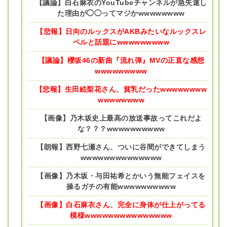
【議論】白石麻衣のYouTubeチャンネルが急失速し
た理由が◯◯ってマジかwwwwwwww
【悲報】日向のルックスがAKBみたいなルックスレ
ベルと話題にwwwwwwwww
【議論】櫻坂46の新曲『流れ弾』MVの正直な感想
wwwwwwwww
【悲報】生田絵梨花さん、貧乳だったwwwwwwww
wwwwwwww
【画像】乃木坂史上最高の放送事故ってこれだよ
な？？？wwwwwwwwww
【朗報】西野七瀬さん、ついに谷間ができてしまう
wwwwwwwwwwwwww
【画像】乃木坂・与田祐希とかいう無能フェイスを
操るガチの有能wwwwwwwwww
【画像】白石麻衣さん、完全に身体が仕上がってる
模様wwwwwwwwwwwwwww