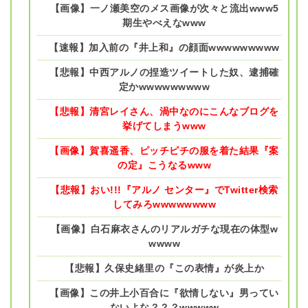
【画像】一ノ瀬美空のメス画像が次々と流出www5
期生やべえなwww
【速報】加入前の『井上和』の顔面wwwwwwwww
【悲報】中西アルノの捏造ツイートした奴、逮捕確
定かwwwwwwwww
【悲報】清宮レイさん、渦中なのにこんなブログを
挙げてしまうwww
【画像】賀喜遥香、ピッチピチの服を着た結果『案
の定』こうなるwww
【悲報】おい!!!『アルノ センター』でTwitter検索
してみろwwwwwwww
【画像】白石麻衣さんのリアルガチな現在の体型w
wwww
【悲報】久保史緒里の『この表情』が炎上か
【画像】この井上小百合に『欲情しない』男ってい
ないよな？？？wwwww