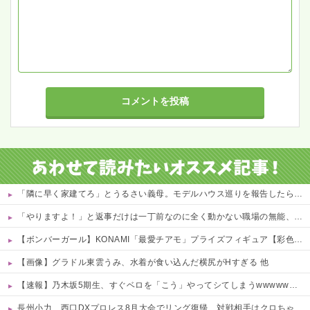
「隣に早く家建てろ」とうるさい義母。モデルハウス巡りを報告したら「草刈り誰がするのw」と煽ってきたので…旦那が放った「一言」に義母オロオロｗｗ←嫌味を逆手にとった神対応すぎる
「やりますよ！」と返事だけは一丁前なのに全く動かない職場の無能、催促しても放置→引き取ろうとすると「申し訳ないからやる」と拒否…やる気ないなら引き受けるなよ・・・
【ボンバーガール】KONAMI「最愛チアモ」プライズフィギュア【彩色原型公開】
【画像】グラドル東雲うみ、水着が食い込んだ横尻がHすぎる 他
【速報】乃木坂5期生、すぐベロを「こう」やってシてしまうwwwwww 他
長州小力、西口DXプロレス8月大会でリング復帰 対戦相手はクロちゃん 他