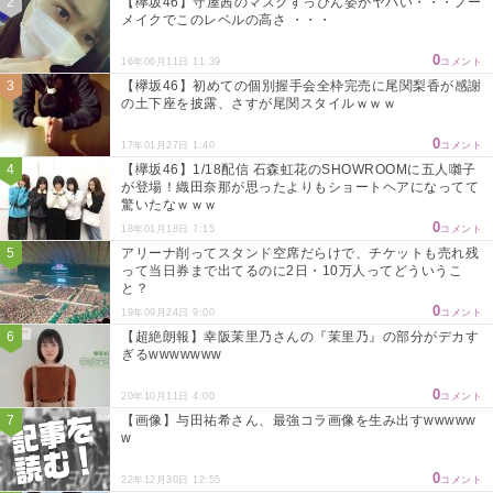
【欅坂46】守屋茜のマスクすっぴん姿がヤバい・・・ノー
メイクでこのレベルの高さ ・・・
0
16年06月11日 11:39
コメント
【欅坂46】初めての個別握手会全枠完売に尾関梨香が感謝
の土下座を披露、さすが尾関スタイルｗｗｗ
0
17年01月27日 1:40
コメント
【欅坂46】1/18配信 石森虹花のSHOWROOMに五人囃子
が登場！織田奈那が思ったよりもショートヘアになってて
驚いたなｗｗｗ
0
18年01月18日 7:15
コメント
アリーナ削ってスタンド空席だらけで、チケットも売れ残
って当日券まで出てるのに2日・10万人ってどういうこ
と？
0
19年09月24日 9:00
コメント
【超絶朗報】幸阪茉里乃さんの『茉里乃』の部分がデカす
ぎるwwwwwww
0
20年10月11日 4:00
コメント
【画像】与田祐希さん、最強コラ画像を生み出すwwwww
w
0
22年12月30日 12:55
コメント