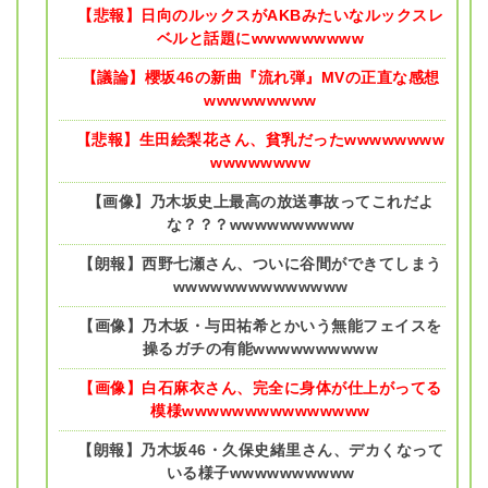
【悲報】日向のルックスがAKBみたいなルックスレ
ベルと話題にwwwwwwwww
【議論】櫻坂46の新曲『流れ弾』MVの正直な感想
wwwwwwwww
【悲報】生田絵梨花さん、貧乳だったwwwwwwww
wwwwwwww
【画像】乃木坂史上最高の放送事故ってこれだよ
な？？？wwwwwwwwww
【朗報】西野七瀬さん、ついに谷間ができてしまう
wwwwwwwwwwwwww
【画像】乃木坂・与田祐希とかいう無能フェイスを
操るガチの有能wwwwwwwwww
【画像】白石麻衣さん、完全に身体が仕上がってる
模様wwwwwwwwwwwwwww
【朗報】乃木坂46・久保史緒里さん、デカくなって
いる様子wwwwwwwwww