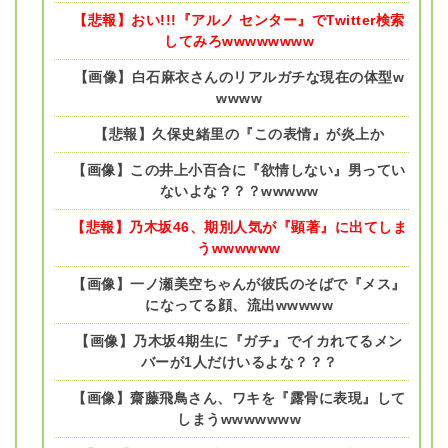
【悲報】おい!!!『アルノ センター』でTwitter検索
してみろwwwwwwww
【画像】白石麻衣さんのリアルガチな現在の体型w
wwww
【悲報】久保史緒里の『この表情』が炎上か
【画像】この井上小百合に『欲情しない』男ってい
ないよな？？？wwwww
【悲報】乃木坂46、期別人気が『顕著』に出てしま
うwwwwww
【画像】一ノ瀬美空ちゃんが彼氏のそばで『メス』
になってる顔、流出wwwww
【画像】乃木坂4期生に『ガチ』でイカれてるメン
バーが1人だけいるよな？？？
【画像】齋藤飛鳥さん、ワキを『露骨に表現』して
しまうwwwwwww