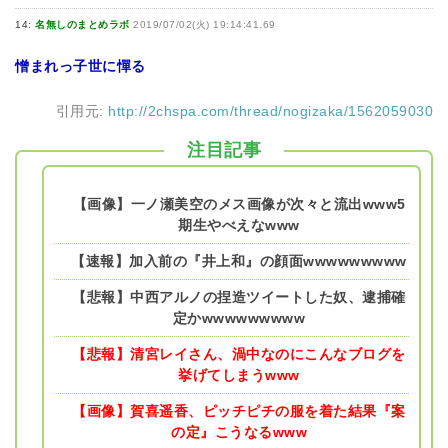
14:
名無しのまとめラボ
2019/07/02(火) 19:14:41.69
憎まれっ子世に憚る
引用元:
http://2chspa.com/thread/nogizaka/1562059030
注目記事
【画像】一ノ瀬美空のメス画像が次々と流出www5
期生やべえなwww
【速報】加入前の『井上和』の顔面wwwwwwwww
【悲報】中西アルノの捏造ツイートした奴、逮捕確
定かwwwwwwwww
【悲報】清宮レイさん、渦中なのにこんなブログを
挙げてしまうwww
【画像】賀喜遥香、ピッチピチの服を着た結果『案
の定』こうなるwww