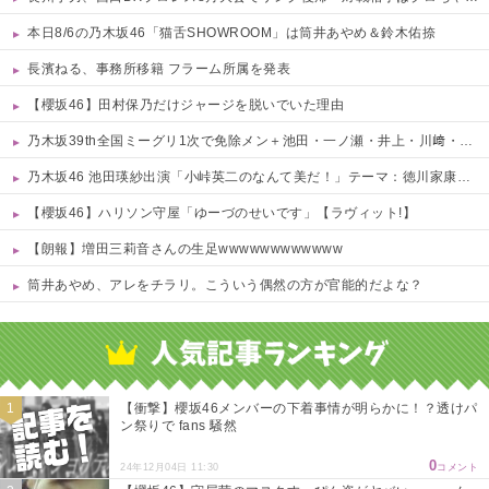
本日8/6の乃木坂46「猫舌SHOWROOM」は筒井あやめ＆鈴木佑捺
長濱ねる、事務所移籍 フラーム所属を発表
【櫻坂46】田村保乃だけジャージを脱いでいた理由
乃木坂39th全国ミーグリ1次で免除メン＋池田・一ノ瀬・井上・川﨑・菅原・中西が全完売
乃木坂46 池田瑛紗出演「小峠英二のなんて美だ！」テーマ：徳川家康【2025.8.5 24:00〜 TOKYO MX】
【櫻坂46】ハリソン守屋「ゆーづのせいです」【ラヴィット!】
【朗報】増田三莉音さんの生足wwwwwwwwwwww
筒井あやめ、アレをチラリ。こういう偶然の方が官能的だよな？
Powered by livedoor 相互RSS
【衝撃】櫻坂46メンバーの下着事情が明らかに！？透けパ
ン祭りで fans 騒然
0
24年12月04日 11:30
コメント