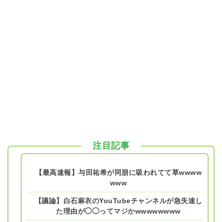
注目記事
【最高速報】与田祐希が同朋に吸われてて草wwww
www
【議論】白石麻衣のYouTubeチャンネルが急失速し
た理由が◯◯ってマジかwwwwwwww