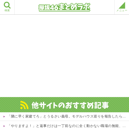
検索
メニュー
「隣に早く家建てろ」とうるさい義母。モデルハウス巡りを報告したら「草刈り誰がするのw」と煽ってきたので…旦那が放った「一言」に義母オロオロｗｗ←嫌味を逆手にとった神対応すぎる
「やりますよ！」と返事だけは一丁前なのに全く動かない職場の無能、催促しても放置→引き取ろうとすると「申し訳ないからやる」と拒否…やる気ないなら引き受けるなよ・・・