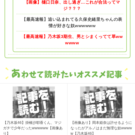
【画像】樋口日奈、出し過ぎ…これが合法ってマ
ジ？？？
【最高速報】追い込まれてる久保史緒里ちゃんの表
情が好きな奴wwwwww
【最高速報】乃木坂3期生、男とシまくってて草ww
wwww
【乃木坂46】掛橋沙耶香くん、マジ
【画像あり】岡本姫奈は許せるように
ガチで少年だったwwwwww【画像あ
なったがアルノはまだ無理な奴wwww
り】
w【乃木坂46】