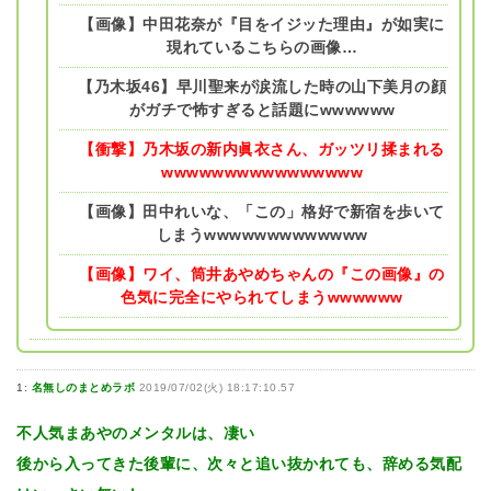
【画像】中田花奈が『目をイジッた理由』が如実に
現れているこちらの画像…
【乃木坂46】早川聖来が涙流した時の山下美月の顔
がガチで怖すぎると話題にwwwwww
【衝撃】乃木坂の新内眞衣さん、ガッツリ揉まれる
wwwwwwwwwwwwwwww
【画像】田中れいな、「この」格好で新宿を歩いて
しまうwwwwwwwwwwwww
【画像】ワイ、筒井あやめちゃんの『この画像』の
色気に完全にやられてしまうwwwwww
1:
名無しのまとめラボ
2019/07/02(火) 18:17:10.57
不人気まあやのメンタルは、凄い
後から入ってきた後輩に、次々と追い抜かれても、辞める気配