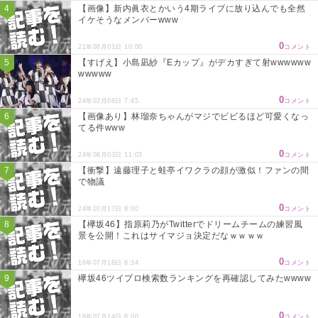
【画像】新内眞衣とかいう4期ライブに放り込んでも全然
イケそうなメンバーwww
0
21年08月01日 10:00
コメント
【すげえ】小島凪紗『Eカップ』がデカすぎて射wwwwww
wwwww
0
24年02月08日 7:45
コメント
【画像あり】林瑠奈ちゃんがマジでビビるほど可愛くなっ
てる件www
0
24年08月03日 11:03
コメント
【衝撃】遠藤理子と蛙亭イワクラの顔が激似！ファンの間
で物議
0
24年10月17日 9:00
コメント
【欅坂46】指原莉乃がTwitterでドリームチームの練習風
景を公開！これはサイマジョ決定だなｗｗｗｗ
0
16年07月18日 8:34
コメント
欅坂46ツイプロ検索数ランキングを再確認してみたwwww
0
18年07月14日 8:00
コメント