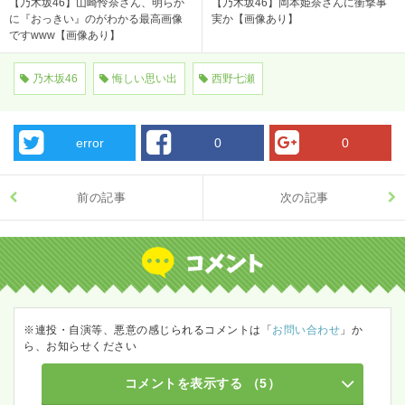
【乃木坂46】山崎怜奈さん、明らか
【乃木坂46】岡本姫奈さんに衝撃事
に『おっきい』のがわかる最高画像
実か【画像あり】
ですwww【画像あり】
乃木坂46
悔しい思い出
西野七瀬
error
0
0
前の記事
次の記事
※連投・自演等、悪意の感じられるコメントは「
お問い合わせ
」か
ら、お知らせください
コメントを表示する
（5）