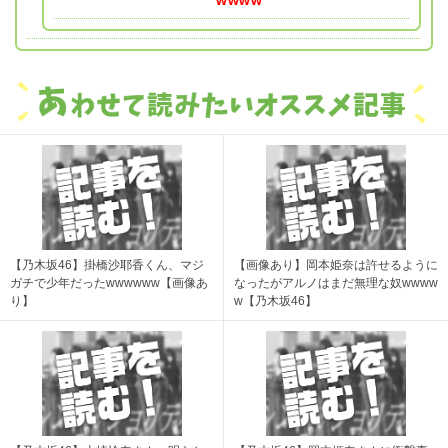
wwww
【乃木坂46】掛橋沙耶香くん、マジ
【画像あり】岡本姫奈は許せるように
ガチで少年だったwwwwww【画像あ
なったがアルノはまだ無理な奴wwww
り】
w【乃木坂46】