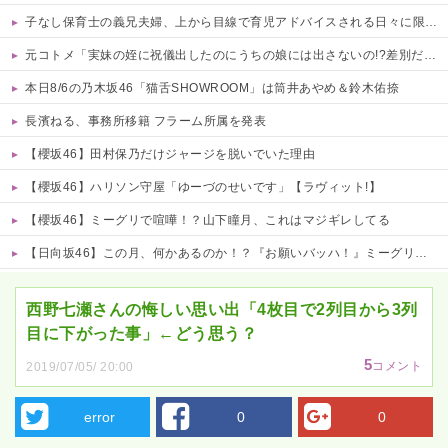
子なし保育士の義兄夫婦、上から目線で育児アドバイスされる日々に限界！「この時期は知育おもちゃが〜」と理想論を語り、義父母も「頼れ頼れ」とウザすぎる・・・
元コトメ「実妹の姪に祝儀出したのにうちの娘には出さないの!?差別だ100万出せ！」→断ったら我が家に侵入して1000万相当の宝飾品を泥＆夫の形見を破壊！
本日8/6の乃木坂46「猫舌SHOWROOM」は筒井あやめ＆鈴木佑捺
長濱ねる、事務所移籍 フラーム所属を発表
【櫻坂46】田村保乃だけジャージを脱いでいた理由
【櫻坂46】ハリソン守屋「ゆーづのせいです」【ラヴィット!】
【櫻坂46】ミーグリで喧嘩！？山下瞳月、これはマジギレしてる
【日向坂46】この月、何かあるのか！？『お願いバッハ！』ミーグリ日程がこちら
Powered by livedoor 相互RSS
西野七瀬さんの悔しい思い出「4枚目で2列目から3列
目に下がった事」←どう思う？
5
コメント
2019/07/05/ 20:00
error
0
0