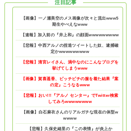
注目記事
【画像】一ノ瀬美空のメス画像が次々と流出www5
期生やべえなwww
【速報】加入前の『井上和』の顔面wwwwwwwww
【悲報】中西アルノの捏造ツイートした奴、逮捕確
定かwwwwwwwww
【悲報】清宮レイさん、渦中なのにこんなブログを
挙げてしまうwww
【画像】賀喜遥香、ピッチピチの服を着た結果『案
の定』こうなるwww
【悲報】おい!!!『アルノ センター』でTwitter検索
してみろwwwwwwww
【画像】白石麻衣さんのリアルガチな現在の体型w
wwww
【悲報】久保史緒里の『この表情』が炎上か