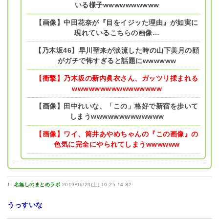
いる様子wwwwwwwwww
【画像】中田花奈が『目をイジッた理由』が如実に
現れているこちらの画像…
【乃木坂46】早川聖来が涙流した時の山下美月の顔
がガチで怖すぎると話題にwwwwww
【衝撃】乃木坂の新内眞衣さん、ガッツリ揉まれる
wwwwwwwwwwwwwwww
【画像】田中れいな、「この」格好で新宿を歩いて
しまうwwwwwwwwwwwww
【画像】ワイ、筒井あやめちゃんの『この画像』の
色気に完全にやられてしまうwwwwww
1:
名無しのまとめラボ
2019/06/29(土) 10:25:14.32
うっすいな