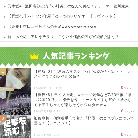
乃木坂46 池田瑛紗出演「小峠英二のなんて美だ！」テーマ：徳川家康【2025.8.5 24:00〜 TOKYO MX】
【櫻坂46】ハリソン守屋「ゆーづのせいです」【ラヴィット!】
【朗報】増田三莉音さんの生足wwwwwwwwwwww
筒井あやめ、アレをチラリ。こういう偶然の方が官能的だよな？
Powered by livedoor 相互RSS
【欅坂46】守屋茜のマスクすっぴん姿がヤバい・・・ノー
メイクでこのレベルの高さ ・・・
0
16年06月11日 11:39
コメント
【欅坂46】ライブ衣装、ステージ装飾など7/23開催『欅
共和国2017』の様子を各ニュースサイトが紹介！放水し
てる平手ちゃんが楽しそう杉ワロタｗｗｗ
0
17年07月23日 9:17
コメント
加藤史帆、個別握手会で着た「怪獣」のコスプレについて
語る！【レコメン！】
0
19年10月30日 2:42
コメント