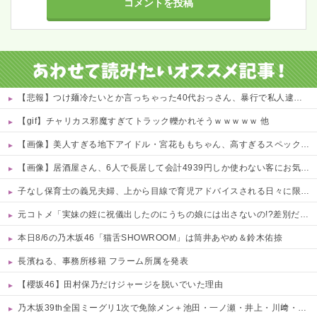
【悲報】つけ麺冷たいとか言っちゃった40代おっさん、暴行で私人逮捕されるｗｗｗｗ 他
【gif】チャリカス邪魔すぎてトラック轢かれそうｗｗｗｗｗ 他
【画像】美人すぎる地下アイドル・宮花ももちゃん、高すぎるスペックがこちらｗｗｗｗ 他
【画像】居酒屋さん、6人で長居して会計4939円しか使わない客にお気持ち表明してしまう←コレどっちが悪いんや？？？？？？
子なし保育士の義兄夫婦、上から目線で育児アドバイスされる日々に限界！「この時期は知育おもちゃが〜」と理想論を語り、義父母も「頼れ頼れ」とウザすぎる・・・
元コトメ「実妹の姪に祝儀出したのにうちの娘には出さないの!?差別だ100万出せ！」→断ったら我が家に侵入して1000万相当の宝飾品を泥＆夫の形見を破壊！
本日8/6の乃木坂46「猫舌SHOWROOM」は筒井あやめ＆鈴木佑捺
長濱ねる、事務所移籍 フラーム所属を発表
【櫻坂46】田村保乃だけジャージを脱いでいた理由
乃木坂39th全国ミーグリ1次で免除メン＋池田・一ノ瀬・井上・川﨑・菅原・中西が全完売