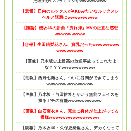
た理由が◯◯ってマジかwwwwwwww
【悲報】日向のルックスがAKBみたいなルックスレ
ベルと話題にwwwwwwwww
【議論】櫻坂46の新曲『流れ弾』MVの正直な感想
wwwwwwwww
【悲報】生田絵梨花さん、貧乳だったwwwwwwww
wwwwwwww
【画像】乃木坂史上最高の放送事故ってこれだよ
な？？？wwwwwwwwww
【朗報】西野七瀬さん、ついに谷間ができてしまう
wwwwwwwwwwwwww
【画像】乃木坂・与田祐希とかいう無能フェイスを
操るガチの有能wwwwwwwwww
【画像】白石麻衣さん、完全に身体が仕上がってる
模様wwwwwwwwwwwwwww
【朗報】乃木坂46・久保史緒里さん、デカくなって