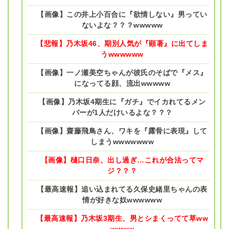
【画像】この井上小百合に『欲情しない』男ってい
ないよな？？？wwwww
【悲報】乃木坂46、期別人気が『顕著』に出てしま
うwwwwww
【画像】一ノ瀬美空ちゃんが彼氏のそばで『メス』
になってる顔、流出wwwww
【画像】乃木坂4期生に『ガチ』でイカれてるメン
バーが1人だけいるよな？？？
【画像】齋藤飛鳥さん、ワキを『露骨に表現』して
しまうwwwwwww
【画像】樋口日奈、出し過ぎ…これが合法ってマ
ジ？？？
【最高速報】追い込まれてる久保史緒里ちゃんの表
情が好きな奴wwwwww
【最高速報】乃木坂3期生、男とシまくってて草ww