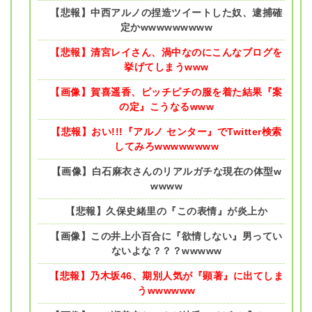
【悲報】中西アルノの捏造ツイートした奴、逮捕確
定かwwwwwwwww
【悲報】清宮レイさん、渦中なのにこんなブログを
挙げてしまうwww
【画像】賀喜遥香、ピッチピチの服を着た結果『案
の定』こうなるwww
【悲報】おい!!!『アルノ センター』でTwitter検索
してみろwwwwwwww
【画像】白石麻衣さんのリアルガチな現在の体型w
wwww
【悲報】久保史緒里の『この表情』が炎上か
【画像】この井上小百合に『欲情しない』男ってい
ないよな？？？wwwww
【悲報】乃木坂46、期別人気が『顕著』に出てしま
うwwwwww