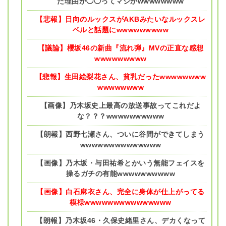
た理由が◯◯ってマジかwwwwwwww
【悲報】日向のルックスがAKBみたいなルックスレ
ベルと話題にwwwwwwwww
【議論】櫻坂46の新曲『流れ弾』MVの正直な感想
wwwwwwwww
【悲報】生田絵梨花さん、貧乳だったwwwwwwww
wwwwwwww
【画像】乃木坂史上最高の放送事故ってこれだよ
な？？？wwwwwwwwww
【朗報】西野七瀬さん、ついに谷間ができてしまう
wwwwwwwwwwwwww
【画像】乃木坂・与田祐希とかいう無能フェイスを
操るガチの有能wwwwwwwwww
【画像】白石麻衣さん、完全に身体が仕上がってる
模様wwwwwwwwwwwwwww
【朗報】乃木坂46・久保史緒里さん、デカくなって