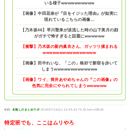
いる様子wwwwwwwwww
【画像】中田花奈が『目をイジッた理由』が如実に
現れているこちらの画像…
【乃木坂46】早川聖来が涙流した時の山下美月の顔
がガチで怖すぎると話題にwwwwww
【衝撃】乃木坂の新内眞衣さん、ガッツリ揉まれる
wwwwwwwwwwwwwwww
【画像】田中れいな、「この」格好で新宿を歩いて
しまうwwwwwwwwwwwww
【画像】ワイ、筒井あやめちゃんの『この画像』の
色気に完全にやられてしまうwwwwww
945:
名無しのまとめラボ
2019/07/13(土) 12:05:23.70 ID:Ie4+zDEU0
特定班でも、ここはムリやろ