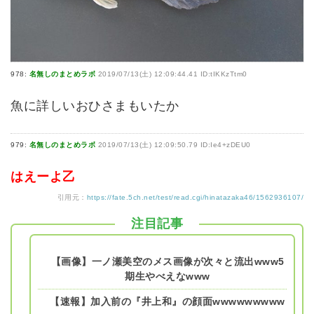
978:
名無しのまとめラボ
2019/07/13(土) 12:09:44.41 ID:tIKKzTtm0
魚に詳しいおひさまもいたか
979:
名無しのまとめラボ
2019/07/13(土) 12:09:50.79 ID:Ie4+zDEU0
はえーよ乙
引用元：
https://fate.5ch.net/test/read.cgi/hinatazaka46/1562936107/
注目記事
【画像】一ノ瀬美空のメス画像が次々と流出www5
期生やべえなwww
【速報】加入前の『井上和』の顔面wwwwwwwww