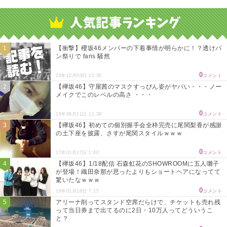
Powered by livedoor 相互RSS
【衝撃】櫻坂46メンバーの下着事情が明らかに！？透けパ
ン祭りで fans 騒然
0
24年12月04日 11:30
コメント
【欅坂46】守屋茜のマスクすっぴん姿がヤバい・・・ノー
メイクでこのレベルの高さ ・・・
0
16年06月11日 11:39
コメント
【欅坂46】初めての個別握手会全枠完売に尾関梨香が感謝
の土下座を披露、さすが尾関スタイルｗｗｗ
0
17年01月27日 1:40
コメント
【欅坂46】1/18配信 石森虹花のSHOWROOMに五人囃子
が登場！織田奈那が思ったよりもショートヘアになってて
驚いたなｗｗｗ
0
18年01月18日 7:15
コメント
アリーナ削ってスタンド空席だらけで、チケットも売れ残
って当日券まで出てるのに2日・10万人ってどういうこ
と？