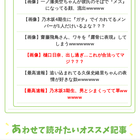
【画像】一ノ瀬美空ちゃんが彼氏のそばで『メス』
になってる顔、流出wwwww
【画像】乃木坂4期生に『ガチ』でイカれてるメン
バーが1人だけいるよな？？？
【画像】齋藤飛鳥さん、ワキを『露骨に表現』して
しまうwwwwwww
【画像】樋口日奈、出し過ぎ…これが合法ってマ
ジ？？？
【最高速報】追い込まれてる久保史緒里ちゃんの表
情が好きな奴wwwwww
【最高速報】乃木坂3期生、男とシまくってて草ww
wwww