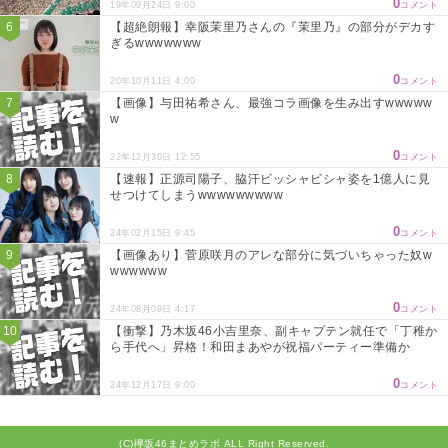
0
19年09月24日 9:00
コメント
【超絶朗報】幸阪茉里乃さんの『茉里乃』の部分がデカす
ぎるwwwwwww
0
20年10月11日 4:00
コメント
【画像】与田祐希さん、最強コラ画像を生み出すwwwww
w
0
22年12月30日 12:55
コメント
【速報】正源司陽子、脇汗ビッシャビシャ姿を1億人に見
せつけてしまうwwwwwwwww
0
24年02月15日 9:45
コメント
【画像あり】菅原咲月のアレな部分に気づいちゃった奴w
wwwwww
0
24年08月09日 4:17
コメント
【衝撃】乃木坂46小吉里奈、副キャプテン就任で「丁稚か
ら手代へ」昇格！和田まあやが祝福パーティー準備か
0
24年12月17日 9:00
コメント
(C)欅坂46まとめラボ ALL Right Reserved.