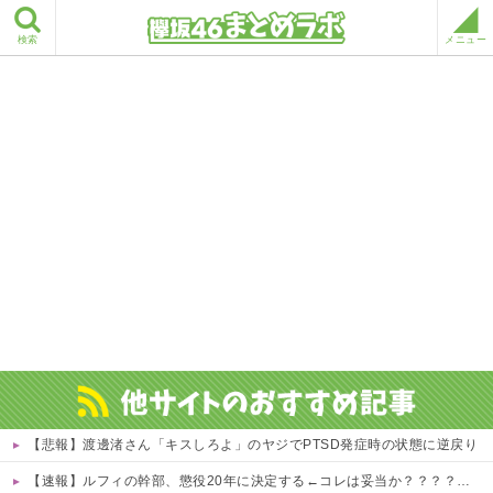
検索
メニュー
【悲報】渡邊渚さん「キスしろよ」のヤジでPTSD発症時の状態に逆戻り
【速報】ルフィの幹部、懲役20年に決定する←コレは妥当か？？？？？？？