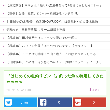
【爆笑動画】ママさん「新しい洗濯機買って1発目に回したらコレw」←こwれwはw w w w w w w w w w
【画像】女優・夏菜、ロンハーで無防備パンチラ 他
本日8/6の乃木坂46「猫舌SHOWROOM」は筒井あやめ＆鈴木佑捺
長濱ねる、事務所移籍 フラーム所属を発表
【櫻坂46】田村保乃だけジャージを脱いでいた理由
【櫻坂46】ハリソン守屋「ゆーづのせいです」【ラヴィット!】
【櫻坂46】ミーグリで喧嘩！？山下瞳月、これはマジギレしてる
【日向坂46】この月、何かあるのか！？『お願いバッハ！』ミーグリ日程がこちら
Powered by livedoor 相互RSS
『はじめての魚釣りビンゴ』釣った魚を特定してみた
ｗｗｗｗ
1
コメント
2019/07/14/ 7:30
error
0
0