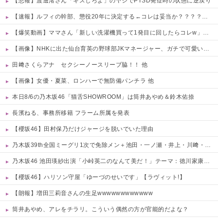
【悲報】渡邊渚さん「キスしろよ」のヤジでPTSD発症時の状態に逆戻り
【速報】ルフィの幹部、懲役20年に決定する←コレは妥当か？？？？？？？
【爆笑動画】ママさん「新しい洗濯機買って1発目に回したらコレw」←こwれwはw w w w w w w w w w
【画像】NHKに出た仙台育英の野球部JKマネージャー、ガチで可愛いぞ 他
田﨑さくらアナ セクシーノースリーブ脇！！ 他
【画像】女優・夏菜、ロンハーで無防備パンチラ 他
本日8/6の乃木坂46「猫舌SHOWROOM」は筒井あやめ＆鈴木佑捺
長濱ねる、事務所移籍 フラーム所属を発表
【櫻坂46】田村保乃だけジャージを脱いでいた理由
乃木坂39th全国ミーグリ1次で免除メン＋池田・一ノ瀬・井上・川﨑・菅原・中西が全完売
乃木坂46 池田瑛紗出演「小峠英二のなんて美だ！」テーマ：徳川家康【2025.8.5 24:00〜 TOKYO MX】
【櫻坂46】ハリソン守屋「ゆーづのせいです」【ラヴィット!】
【朗報】増田三莉音さんの生足wwwwwwwwwwww
筒井あやめ、アレをチラリ。こういう偶然の方が官能的だよな？