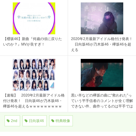
【櫻坂46】新曲『何歳の頃に戻りた
2020年2月最新アイドル格付け発表！
いのか？』MVが良すぎ！
日向坂46が乃木坂46・欅坂46を超
える
【速報】 2020年2月最新アイドル格
黒い羊などの欅坂の曲に“救われた”っ
付け発表！ 日向坂46が乃木坂46・
ていう平手信者のコメントが全く理解
欅坂46を超えるｗｗｗｗｗｗｗｗｗ
できない件、曲作ってるのは平手では
ｗｗ
なく大人
2nd
日向坂46
特典映像