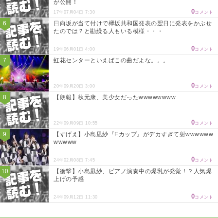
が公開！
0
17年07月04日 7:30
コメント
日向坂が当て付けで欅坂共和国発表の翌日に発表をかぶせ
たのでは？と勘繰る人もいる模様・・・
0
19年06月01日 4:00
コメント
虹花センターといえばこの曲だよな。。。
0
20年09月20日 3:00
コメント
【朗報】秋元康、美少女だったwwwwwwww
0
22年09月09日 10:55
コメント
【すげえ】小島凪紗『Eカップ』がデカすぎて射wwwwww
wwwww
0
24年02月08日 7:45
コメント
【衝撃】小島凪紗、ピアノ演奏中の爆乳が発覚！？人気爆
上げの予感
0
24年09月12日 11:30
コメント