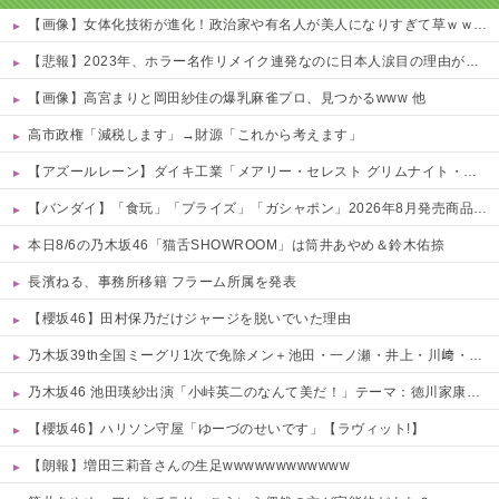
【画像】女体化技術が進化！政治家や有名人が美人になりすぎて草ｗｗｗｗ 他
【悲報】2023年、ホラー名作リメイク連発なのに日本人涙目の理由がこれｗｗｗｗ 他
【画像】高宮まりと岡田紗佳の爆乳麻雀プロ、見つかるwww 他
高市政権「減税します」→財源「これから考えます」
【アズールレーン】ダイキ工業「メアリー・セレスト グリムナイト・リーパー」フィギュア【10日予約開始】
【バンダイ】「食玩」「プライズ」「ガシャポン」2026年8月発売商品【発売スケジュール】
本日8/6の乃木坂46「猫舌SHOWROOM」は筒井あやめ＆鈴木佑捺
長濱ねる、事務所移籍 フラーム所属を発表
【櫻坂46】田村保乃だけジャージを脱いでいた理由
乃木坂39th全国ミーグリ1次で免除メン＋池田・一ノ瀬・井上・川﨑・菅原・中西が全完売
乃木坂46 池田瑛紗出演「小峠英二のなんて美だ！」テーマ：徳川家康【2025.8.5 24:00〜 TOKYO MX】
【櫻坂46】ハリソン守屋「ゆーづのせいです」【ラヴィット!】
【朗報】増田三莉音さんの生足wwwwwwwwwwww