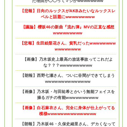
た理由が◯◯ってマジかwwwwwwww
【悲報】日向のルックスがAKBみたいなルックスレ
ベルと話題にwwwwwwwww
【議論】櫻坂46の新曲『流れ弾』MVの正直な感想
wwwwwwwww
【悲報】生田絵梨花さん、貧乳だったwwwwwwww
wwwwwwww
【画像】乃木坂史上最高の放送事故ってこれだよ
な？？？wwwwwwwwww
【朗報】西野七瀬さん、ついに谷間ができてしまう
wwwwwwwwwwwwww
【画像】乃木坂・与田祐希とかいう無能フェイスを
操るガチの有能wwwwwwwwww
【画像】白石麻衣さん、完全に身体が仕上がってる
模様wwwwwwwwwwwwwww
【朗報】乃木坂46・久保史緒里さん、デカくなって