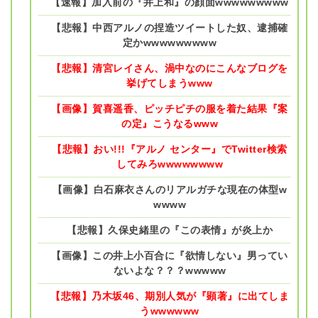
【速報】加入前の『井上和』の顔面wwwwwwwww
【悲報】中西アルノの捏造ツイートした奴、逮捕確
定かwwwwwwwww
【悲報】清宮レイさん、渦中なのにこんなブログを
挙げてしまうwww
【画像】賀喜遥香、ピッチピチの服を着た結果『案
の定』こうなるwww
【悲報】おい!!!『アルノ センター』でTwitter検索
してみろwwwwwwww
【画像】白石麻衣さんのリアルガチな現在の体型w
wwww
【悲報】久保史緒里の『この表情』が炎上か
【画像】この井上小百合に『欲情しない』男ってい
ないよな？？？wwwww
【悲報】乃木坂46、期別人気が『顕著』に出てしま
うwwwwww