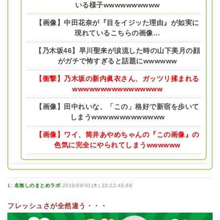
いる様子wwwwwwwwww
【画像】中田花奈が『目をイジッた理由』が如実に
現れているこちらの画像…
【乃木坂46】早川聖来が涙流した時の山下美月の顔
がガチで怖すぎると話題にwwwwww
【衝撃】乃木坂の新内眞衣さん、ガッツリ揉まれる
wwwwwwwwwwwwwwww
【画像】田中れいな、「この」格好で新宿を歩いて
しまうwwwwwwwwwwwww
【画像】ワイ、筒井あやめちゃんの『この画像』の
色気に完全にやられてしまうwwwwww
1:
名無しのまとめラボ
2019/08/01(木) 23:22:43.68
フレッシュさが全然違う・・・