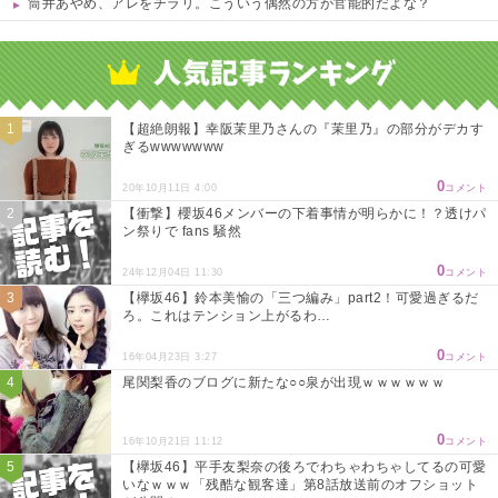
筒井あやめ、アレをチラリ。こういう偶然の方が官能的だよな？
Powered by livedoor 相互RSS
【超絶朗報】幸阪茉里乃さんの『茉里乃』の部分がデカす
ぎるwwwwwww
0
20年10月11日 4:00
コメント
【衝撃】櫻坂46メンバーの下着事情が明らかに！？透けパ
ン祭りで fans 騒然
0
24年12月04日 11:30
コメント
【欅坂46】鈴本美愉の「三つ編み」part2！可愛過ぎるだ
ろ。これはテンション上がるわ…
0
16年04月23日 3:27
コメント
尾関梨香のブログに新たな○○泉が出現ｗｗｗｗｗｗ
0
16年10月21日 11:12
コメント
【欅坂46】平手友梨奈の後ろでわちゃわちゃしてるの可愛
いなｗｗｗ「残酷な観客達」第8話放送前のオフショット