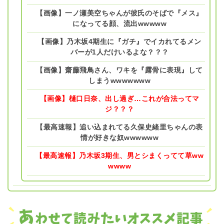
【画像】一ノ瀬美空ちゃんが彼氏のそばで『メス』
になってる顔、流出wwwww
【画像】乃木坂4期生に『ガチ』でイカれてるメン
バーが1人だけいるよな？？？
【画像】齋藤飛鳥さん、ワキを『露骨に表現』して
しまうwwwwwww
【画像】樋口日奈、出し過ぎ…これが合法ってマ
ジ？？？
【最高速報】追い込まれてる久保史緒里ちゃんの表
情が好きな奴wwwwww
【最高速報】乃木坂3期生、男とシまくってて草ww
wwww