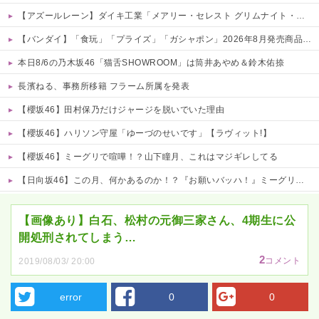
【アズールレーン】ダイキ工業「メアリー・セレスト グリムナイト・リーパー」フィギュア【10日予約開始】
【バンダイ】「食玩」「プライズ」「ガシャポン」2026年8月発売商品【発売スケジュール】
本日8/6の乃木坂46「猫舌SHOWROOM」は筒井あやめ＆鈴木佑捺
長濱ねる、事務所移籍 フラーム所属を発表
【櫻坂46】田村保乃だけジャージを脱いでいた理由
【櫻坂46】ハリソン守屋「ゆーづのせいです」【ラヴィット!】
【櫻坂46】ミーグリで喧嘩！？山下瞳月、これはマジギレしてる
【日向坂46】この月、何かあるのか！？『お願いバッハ！』ミーグリ日程がこちら
Powered by livedoor 相互RSS
【画像あり】白石、松村の元御三家さん、4期生に公
開処刑されてしまう…
2
コメント
2019/08/03/ 20:00
error
0
0