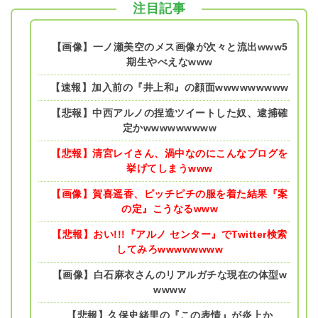
注目記事
【画像】一ノ瀬美空のメス画像が次々と流出www5
期生やべえなwww
【速報】加入前の『井上和』の顔面wwwwwwwww
【悲報】中西アルノの捏造ツイートした奴、逮捕確
定かwwwwwwwww
【悲報】清宮レイさん、渦中なのにこんなブログを
挙げてしまうwww
【画像】賀喜遥香、ピッチピチの服を着た結果『案
の定』こうなるwww
【悲報】おい!!!『アルノ センター』でTwitter検索
してみろwwwwwwww
【画像】白石麻衣さんのリアルガチな現在の体型w
wwww
【悲報】久保史緒里の『この表情』が炎上か