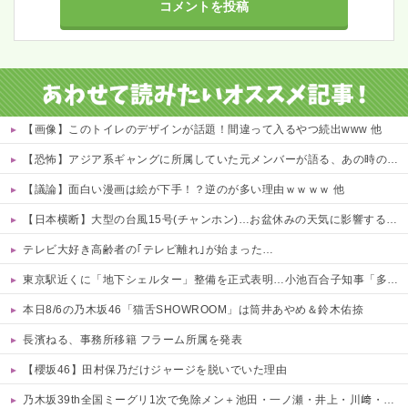
【画像】このトイレのデザインが話題！間違って入るやつ続出www 他
【恐怖】アジア系ギャングに所属していた元メンバーが語る、あの時のリアルすぎる体験談… 他
【議論】面白い漫画は絵が下手！？逆のが多い理由ｗｗｗｗ 他
【日本横断】大型の台風15号(チャンホン)…お盆休みの天気に影響するおそれ
テレビ大好き高齢者の｢テレビ離れ｣が始まった…
東京駅近くに「地下シェルター」整備を正式表明…小池百合子知事「多くの方が滞在、施設整備の効果高い」
本日8/6の乃木坂46「猫舌SHOWROOM」は筒井あやめ＆鈴木佑捺
長濱ねる、事務所移籍 フラーム所属を発表
【櫻坂46】田村保乃だけジャージを脱いでいた理由
乃木坂39th全国ミーグリ1次で免除メン＋池田・一ノ瀬・井上・川﨑・菅原・中西が全完売