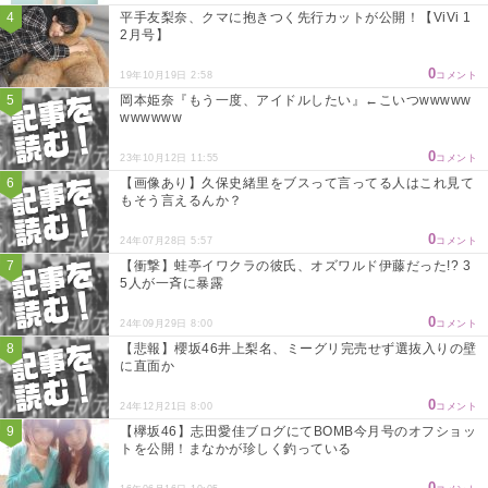
平手友梨奈、クマに抱きつく先行カットが公開！【ViVi 1
2月号】
0
19年10月19日 2:58
コメント
岡本姫奈『もう一度、アイドルしたい』←こいつwwwww
wwwwww
0
23年10月12日 11:55
コメント
【画像あり】久保史緒里をブスって言ってる人はこれ見て
もそう言えるんか？
0
24年07月28日 5:57
コメント
【衝撃】蛙亭イワクラの彼氏、オズワルド伊藤だった!? 3
5人が一斉に暴露
0
24年09月29日 8:00
コメント
【悲報】櫻坂46井上梨名、ミーグリ完売せず選抜入りの壁
に直面か
0
24年12月21日 8:00
コメント
【欅坂46】志田愛佳ブログにてBOMB今月号のオフショッ
トを公開！まなかが珍しく釣っている
0