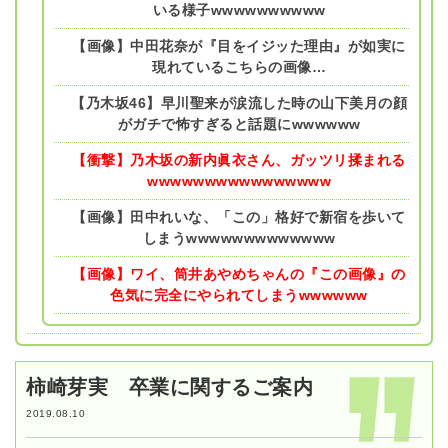
いる様子wwwwwwwwww
【画像】中田花奈が『目をイジッた理由』が如実に
現れているこちらの画像…
【乃木坂46】早川聖来が涙流した時の山下美月の顔
がガチで怖すぎると話題にwwwwww
【衝撃】乃木坂の新内眞衣さん、ガッツリ揉まれる
wwwwwwwwwwwwwwww
【画像】田中れいな、「この」格好で新宿を歩いて
しまうwwwwwwwwwwwww
【画像】ワイ、筒井あやめちゃんの『この画像』の
色気に完全にやられてしまうwwwwww
柿崎芽実 卒業に関するご案内
2019.08.10