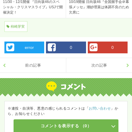
11/30・12/1開催 『日向坂46のスペ
10/19開催 日向坂46『全国握手会＠幕
シャル・クリスマスライブ』USJで開
張メッセ』潮紗理菜は体調不良のため
催決定！
欠席に
柿崎芽実
error
0
0
前の記事
次の記事
※連投・自演等、悪意の感じられるコメントは「
お問い合わせ
」か
ら、お知らせください
コメントを表示する
（0）