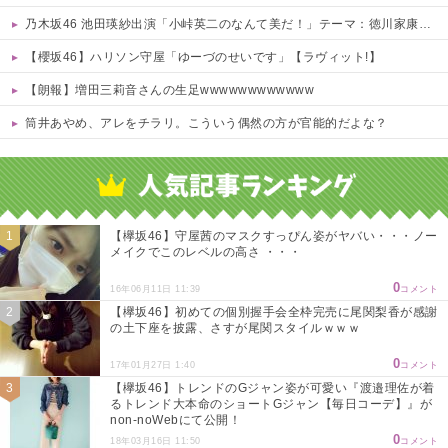
乃木坂46 池田瑛紗出演「小峠英二のなんて美だ！」テーマ：徳川家康【2025.8.5 24:00〜 TOKYO MX】
【櫻坂46】ハリソン守屋「ゆーづのせいです」【ラヴィット!】
【朗報】増田三莉音さんの生足wwwwwwwwwwww
筒井あやめ、アレをチラリ。こういう偶然の方が官能的だよな？
Powered by livedoor 相互RSS
【欅坂46】守屋茜のマスクすっぴん姿がヤバい・・・ノー
メイクでこのレベルの高さ ・・・
0
16年06月11日 11:39
コメント
【欅坂46】初めての個別握手会全枠完売に尾関梨香が感謝
の土下座を披露、さすが尾関スタイルｗｗｗ
0
17年01月27日 1:40
コメント
【欅坂46】トレンドのGジャン姿が可愛い『渡邉理佐が着
るトレンド大本命のショートGジャン【毎日コーデ】』が
non-noWebにて公開！
0
18年03月16日 11:50
コメント