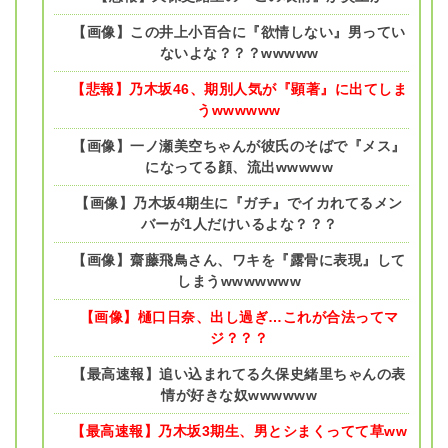
【画像】この井上小百合に『欲情しない』男ってい
ないよな？？？wwwww
【悲報】乃木坂46、期別人気が『顕著』に出てしま
うwwwwww
【画像】一ノ瀬美空ちゃんが彼氏のそばで『メス』
になってる顔、流出wwwww
【画像】乃木坂4期生に『ガチ』でイカれてるメン
バーが1人だけいるよな？？？
【画像】齋藤飛鳥さん、ワキを『露骨に表現』して
しまうwwwwwww
【画像】樋口日奈、出し過ぎ…これが合法ってマ
ジ？？？
【最高速報】追い込まれてる久保史緒里ちゃんの表
情が好きな奴wwwwww
【最高速報】乃木坂3期生、男とシまくってて草ww