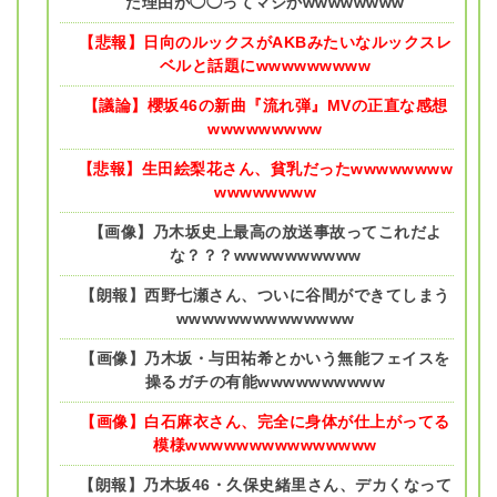
た理由が◯◯ってマジかwwwwwwww
【悲報】日向のルックスがAKBみたいなルックスレ
ベルと話題にwwwwwwwww
【議論】櫻坂46の新曲『流れ弾』MVの正直な感想
wwwwwwwww
【悲報】生田絵梨花さん、貧乳だったwwwwwwww
wwwwwwww
【画像】乃木坂史上最高の放送事故ってこれだよ
な？？？wwwwwwwwww
【朗報】西野七瀬さん、ついに谷間ができてしまう
wwwwwwwwwwwwww
【画像】乃木坂・与田祐希とかいう無能フェイスを
操るガチの有能wwwwwwwwww
【画像】白石麻衣さん、完全に身体が仕上がってる
模様wwwwwwwwwwwwwww
【朗報】乃木坂46・久保史緒里さん、デカくなって