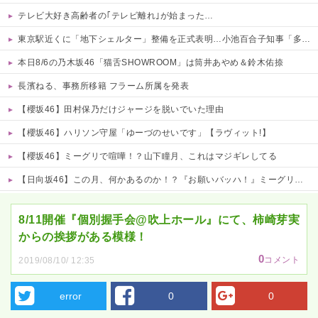
テレビ大好き高齢者の｢テレビ離れ｣が始まった…
東京駅近くに「地下シェルター」整備を正式表明…小池百合子知事「多くの方が滞在、施設整備の効果高い」
本日8/6の乃木坂46「猫舌SHOWROOM」は筒井あやめ＆鈴木佑捺
長濱ねる、事務所移籍 フラーム所属を発表
【櫻坂46】田村保乃だけジャージを脱いでいた理由
【櫻坂46】ハリソン守屋「ゆーづのせいです」【ラヴィット!】
【櫻坂46】ミーグリで喧嘩！？山下瞳月、これはマジギレしてる
【日向坂46】この月、何かあるのか！？『お願いバッハ！』ミーグリ日程がこちら
Powered by livedoor 相互RSS
8/11開催『個別握手会@吹上ホール』にて、柿崎芽実
からの挨拶がある模様！
0
コメント
2019/08/10/ 12:35
error
0
0