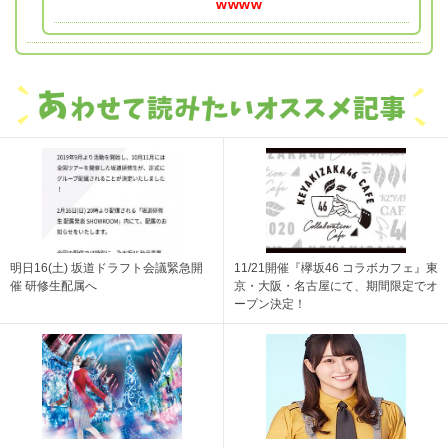
wwww
明日16(土) 坂道ドラフト会議緊急開
11/21開催『欅坂46 コラボカフェ』東
催 研修生配属へ
京・大阪・名古屋にて、期間限定でオ
ープン決定！