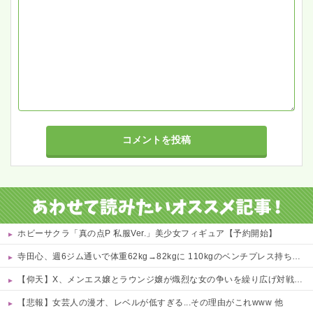
ホビーサクラ「真の点P 私服Ver.」美少女フィギュア【予約開始】
寺田心、週6ジム通いで体重62kg→82kgに 110kgのベンチプレス持ち上げる姿披露
【仰天】X、メンエス嬢とラウンジ嬢が熾烈な女の争いを繰り広げ対戦型になってしまうw w w w w w w w
【悲報】女芸人の漫才、レベルが低すぎる...その理由がこれwww 他