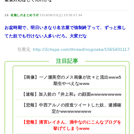
16:
名無しのまとめラボ
2019/08/10(土) 10:56:07.94
お盆時期で、明日いきなり名古屋で強制終了って、ずっと推し
てた奴でも行けない人多いだろ。大変だな
引用元:
http://2chspa.com/thread/nogizaka/1565401117
注目記事
【画像】一ノ瀬美空のメス画像が次々と流出www5
期生やべえなwww
【速報】加入前の『井上和』の顔面wwwwwwwww
【悲報】中西アルノの捏造ツイートした奴、逮捕確
定かwwwwwwwww
【悲報】清宮レイさん、渦中なのにこんなブログを
挙げてしまうwww