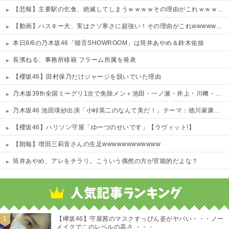
【悲報】主要駅の乞食、絶滅してしまうｗｗｗｗその理由がこれｗｗｗｗ 他
【動画】ハスキー犬、実はクソ寒さに超強い！その理由がこれwwwwww 他
本日8/6の乃木坂46「猫舌SHOWROOM」は筒井あやめ＆鈴木佑捺
長濱ねる、事務所移籍 フラーム所属を発表
【櫻坂46】田村保乃だけジャージを脱いでいた理由
乃木坂39th全国ミーグリ1次で免除メン＋池田・一ノ瀬・井上・川﨑・菅原・中西が全完売
乃木坂46 池田瑛紗出演「小峠英二のなんて美だ！」テーマ：徳川家康【2025.8.5 24:00〜 TOKYO MX】
【櫻坂46】ハリソン守屋「ゆーづのせいです」【ラヴィット!】
【朗報】増田三莉音さんの生足wwwwwwwwwwww
筒井あやめ、アレをチラリ。こういう偶然の方が官能的だよな？
Powered by livedoor 相互RSS
【欅坂46】守屋茜のマスクすっぴん姿がヤバい・・・ノー
メイクでこのレベルの高さ ・・・