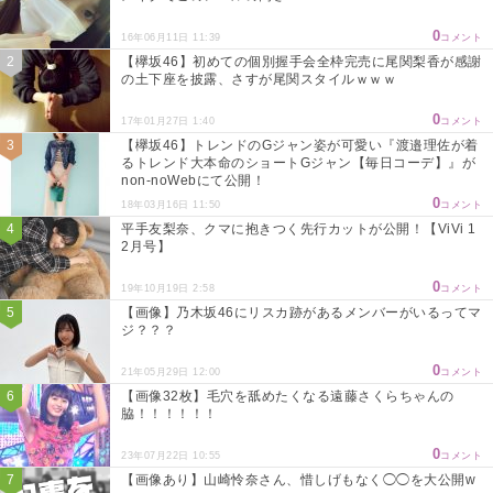
0
16年06月11日 11:39
コメント
【欅坂46】初めての個別握手会全枠完売に尾関梨香が感謝
の土下座を披露、さすが尾関スタイルｗｗｗ
0
17年01月27日 1:40
コメント
【欅坂46】トレンドのGジャン姿が可愛い『渡邉理佐が着
るトレンド大本命のショートGジャン【毎日コーデ】』が
non-noWebにて公開！
0
18年03月16日 11:50
コメント
平手友梨奈、クマに抱きつく先行カットが公開！【ViVi 1
2月号】
0
19年10月19日 2:58
コメント
【画像】乃木坂46にリスカ跡があるメンバーがいるってマ
ジ？？？
0
21年05月29日 12:00
コメント
【画像32枚】毛穴を舐めたくなる遠藤さくらちゃんの
脇！！！！！！
0
23年07月22日 10:55
コメント
【画像あり】山崎怜奈さん、惜しげもなく◯◯を大公開w