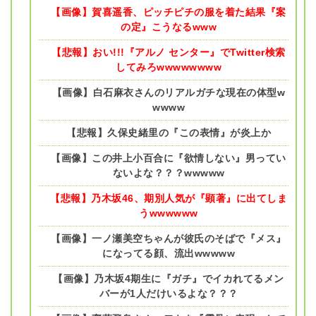
【画像】賀喜遥香、ピッチピチの服を着た結果『案
の定』こうなるwww
【悲報】おい!!!『アルノ センター』でTwitter検索
してみろwwwwwwww
【画像】白石麻衣さんのリアルガチな現在の体型w
wwww
【悲報】久保史緒里の『この表情』が炎上か
【画像】この井上小百合に『欲情しない』男ってい
ないよな？？？wwwww
【悲報】乃木坂46、期別人気が『顕著』に出てしま
うwwwwww
【画像】一ノ瀬美空ちゃんが彼氏のそばで『メス』
になってる顔、流出wwwww
【画像】乃木坂4期生に『ガチ』でイカれてるメン
バーが1人だけいるよな？？？