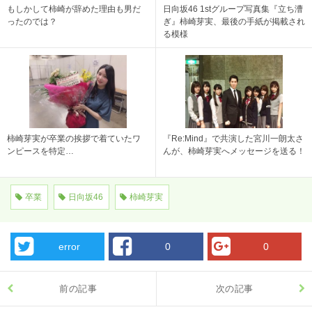
もしかして柿崎が辞めた理由も男だ
日向坂46 1stグループ写真集『立ち漕
ったのでは？
ぎ』柿崎芽実、最後の手紙が掲載され
る模様
柿崎芽実が卒業の挨拶で着ていたワ
『Re:Mind』で共演した宮川一朗太さ
ンピースを特定…
んが、柿崎芽実へメッセージを送る！
卒業
日向坂46
柿崎芽実
error
0
0
前の記事
次の記事