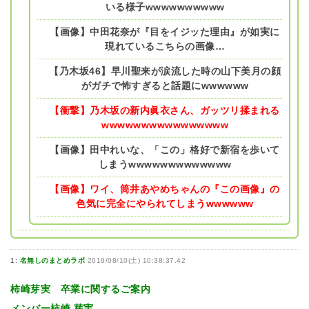
いる様子wwwwwwwwww
【画像】中田花奈が『目をイジッた理由』が如実に
現れているこちらの画像…
【乃木坂46】早川聖来が涙流した時の山下美月の顔
がガチで怖すぎると話題にwwwwww
【衝撃】乃木坂の新内眞衣さん、ガッツリ揉まれる
wwwwwwwwwwwwwwww
【画像】田中れいな、「この」格好で新宿を歩いて
しまうwwwwwwwwwwwww
【画像】ワイ、筒井あやめちゃんの『この画像』の
色気に完全にやられてしまうwwwwww
1:
名無しのまとめラボ
2019/08/10(土) 10:38:37.42
柿崎芽実 卒業に関するご案内
メンバー柿崎 芽実