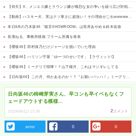
【仰天】X、メンエス嬢とラウンジ嬢が熾烈な女の争いを繰り広げ対戦型になってしまうw w w w w w w w
【動画】ハスキー犬、実はクソ寒さに超強い！その理由がこれwwwwww 他
本日8/6の乃木坂46「猫舌SHOWROOM」は筒井あやめ＆鈴木佑捺
長濱ねる、事務所移籍 フラーム所属を発表
【櫻坂46】田村保乃だけジャージを脱いでいた理由
【櫻坂46】ハリソン守屋「ゆーづのせいです」【ラヴィット!】
【櫻坂46】ミーグリで喧嘩！？山下瞳月、これはマジギレしてる
【日向坂46】この月、何かあるのか！？『お願いバッハ！』ミーグリ日程がこちら
Powered by livedoor 相互RSS
日向坂46の柿崎芽実さん、卒コンも卒イベもなくフ
ェードアウトする模様…
2
コメント
2019/08/11/ 15:00
error
0
0