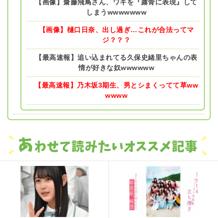
【画像】齋藤飛鳥さん、ワキを『露骨に表現』して
しまうwwwwwww
【画像】樋口日奈、出し過ぎ…これが合法ってマ
ジ？？？
【最高速報】追い込まれてる久保史緒里ちゃんの表
情が好きな奴wwwwww
【最高速報】乃木坂3期生、男とシまくってて草ww
wwww