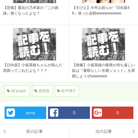
【悲報】最近の乃木坂の『この路
【すげえ】今年お前らが『日向坂4
線』無くなったよな？
6』使った金額wwwwwwwww
【日向坂】小坂菜緒ちゃんが病んだ
【画像】小坂菜緒の復帰が待ち遠しい
原因ってこれだよな？？？
奴は『素晴らしい水着ショット』を堪
能しようぜwwwwww
blt graph.
原田葵
松平璃子
error
0
0
前の記事
次の記事