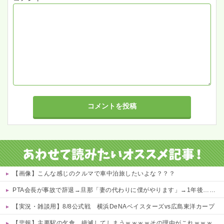
【画像】こんな感じのクルマで車中泊旅したいよな？？？
PTA会長が事故で辞退→旦那「妻の代わりに僕がやります」→1年後…名物ガンコジジイを草むしりに召喚、不登校児を学校に復帰させる無双状態にｗｗ
【実況・雑談用】8/8公式戦 横浜DeNAベイスターズvs広島東洋カープ
【悲報】主要駅の乞食、絶滅してしまうｗｗｗｗその理由がこれｗｗｗｗ 他