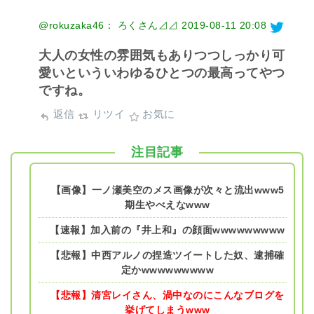
@rokuzaka46： ろくさん⊿⊿
2019-08-11 20:08
大人の女性の雰囲気もありつつしっかり可
愛いといういわゆるひとつの最高ってやつ
ですね。
返信
リツイ
お気に
注目記事
【画像】一ノ瀬美空のメス画像が次々と流出www5
期生やべえなwww
【速報】加入前の『井上和』の顔面wwwwwwwww
【悲報】中西アルノの捏造ツイートした奴、逮捕確
定かwwwwwwwww
【悲報】清宮レイさん、渦中なのにこんなブログを
挙げてしまうwww