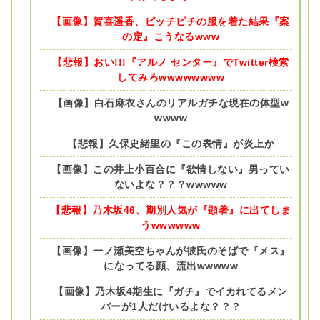
【画像】賀喜遥香、ピッチピチの服を着た結果『案
の定』こうなるwww
【悲報】おい!!!『アルノ センター』でTwitter検索
してみろwwwwwwww
【画像】白石麻衣さんのリアルガチな現在の体型w
wwww
【悲報】久保史緒里の『この表情』が炎上か
【画像】この井上小百合に『欲情しない』男ってい
ないよな？？？wwwww
【悲報】乃木坂46、期別人気が『顕著』に出てしま
うwwwwww
【画像】一ノ瀬美空ちゃんが彼氏のそばで『メス』
になってる顔、流出wwwww
【画像】乃木坂4期生に『ガチ』でイカれてるメン
バーが1人だけいるよな？？？