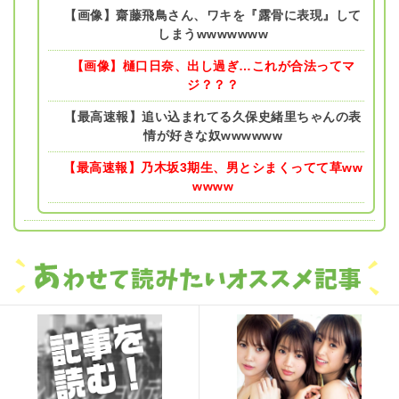
【画像】齋藤飛鳥さん、ワキを『露骨に表現』して
しまうwwwwwww
【画像】樋口日奈、出し過ぎ…これが合法ってマ
ジ？？？
【最高速報】追い込まれてる久保史緒里ちゃんの表
情が好きな奴wwwwww
【最高速報】乃木坂3期生、男とシまくってて草ww
wwww