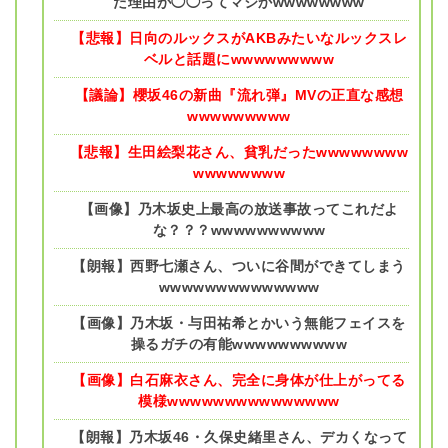
た理由が◯◯ってマジかwwwwwwww
【悲報】日向のルックスがAKBみたいなルックスレ
ベルと話題にwwwwwwwww
【議論】櫻坂46の新曲『流れ弾』MVの正直な感想
wwwwwwwww
【悲報】生田絵梨花さん、貧乳だったwwwwwwww
wwwwwwww
【画像】乃木坂史上最高の放送事故ってこれだよ
な？？？wwwwwwwwww
【朗報】西野七瀬さん、ついに谷間ができてしまう
wwwwwwwwwwwwww
【画像】乃木坂・与田祐希とかいう無能フェイスを
操るガチの有能wwwwwwwwww
【画像】白石麻衣さん、完全に身体が仕上がってる
模様wwwwwwwwwwwwwww
【朗報】乃木坂46・久保史緒里さん、デカくなって