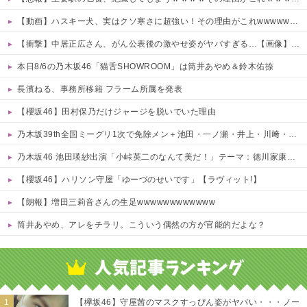
【動画】ハスキー犬、実はクソ寒さに超強い！その理由がこれwwwwww 他
【衝撃】中居正広さん、がん公表後の激やせ姿がヤバすぎる…【画像】 他
本日8/6の乃木坂46「猫舌SHOWROOM」は筒井あやめ＆鈴木佑捺
長濱ねる、事務所移籍 フラーム所属を発表
【櫻坂46】田村保乃だけジャージを脱いでいた理由
乃木坂39th全国ミーグリ1次で免除メン＋池田・一ノ瀬・井上・川﨑・菅原・中西が全完売
乃木坂46 池田瑛紗出演「小峠英二のなんて美だ！」テーマ：徳川家康【2025.8.5 24:00〜 TOKYO MX】
【櫻坂46】ハリソン守屋「ゆーづのせいです」【ラヴィット!】
【朗報】増田三莉音さんの生足wwwwwwwwwwww
筒井あやめ、アレをチラリ。こういう偶然の方が官能的だよな？
Powered by livedoor 相互RSS
【欅坂46】守屋茜のマスクすっぴん姿がヤバい・・・ノー