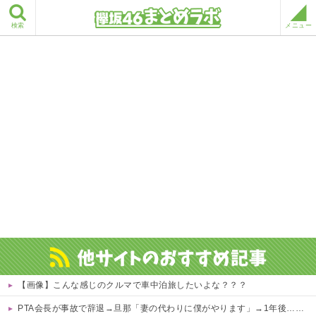
検索
メニュー
【画像】こんな感じのクルマで車中泊旅したいよな？？？
PTA会長が事故で辞退→旦那「妻の代わりに僕がやります」→1年後…名物ガンコジジイを草むしりに召喚、不登校児を学校に復帰させる無双状態にｗｗ