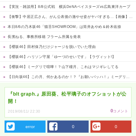
【実況・雑談用】8/8公式戦 横浜DeNAベイスターズvs広島東洋カープ
【衝撃】中居正広さん、がん公表後の激やせ姿がヤバすぎる…【画像】 他
本日8/6の乃木坂46「猫舌SHOWROOM」は筒井あやめ＆鈴木佑捺
長濱ねる、事務所移籍 フラーム所属を発表
【櫻坂46】田村保乃だけジャージを脱いでいた理由
【櫻坂46】ハリソン守屋「ゆーづのせいです」【ラヴィット!】
【櫻坂46】ミーグリで喧嘩！？山下瞳月、これはマジギレしてる
【日向坂46】この月、何かあるのか！？『お願いバッハ！』ミーグリ日程がこちら
Powered by livedoor 相互RSS
『blt graph.』原田葵、松平璃子のオフショットが公
開！
0
コメント
2019/08/11/ 22:30
error
0
0