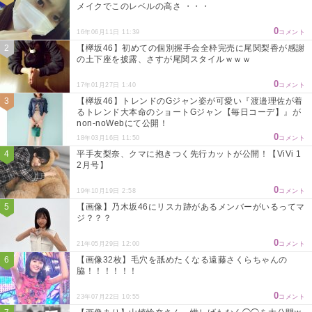
メイクでこのレベルの高さ ・・・
0
16年06月11日 11:39
コメント
【欅坂46】初めての個別握手会全枠完売に尾関梨香が感謝
の土下座を披露、さすが尾関スタイルｗｗｗ
0
17年01月27日 1:40
コメント
【欅坂46】トレンドのGジャン姿が可愛い『渡邉理佐が着
るトレンド大本命のショートGジャン【毎日コーデ】』が
non-noWebにて公開！
0
18年03月16日 11:50
コメント
平手友梨奈、クマに抱きつく先行カットが公開！【ViVi 1
2月号】
0
19年10月19日 2:58
コメント
【画像】乃木坂46にリスカ跡があるメンバーがいるってマ
ジ？？？
0
21年05月29日 12:00
コメント
【画像32枚】毛穴を舐めたくなる遠藤さくらちゃんの
脇！！！！！！
0
23年07月22日 10:55
コメント