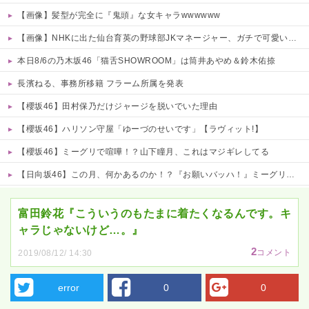
【画像】髪型が完全に『鬼頭』な女キャラwwwwww
【画像】NHKに出た仙台育英の野球部JKマネージャー、ガチで可愛いぞ 他
本日8/6の乃木坂46「猫舌SHOWROOM」は筒井あやめ＆鈴木佑捺
長濱ねる、事務所移籍 フラーム所属を発表
【櫻坂46】田村保乃だけジャージを脱いでいた理由
【櫻坂46】ハリソン守屋「ゆーづのせいです」【ラヴィット!】
【櫻坂46】ミーグリで喧嘩！？山下瞳月、これはマジギレしてる
【日向坂46】この月、何かあるのか！？『お願いバッハ！』ミーグリ日程がこちら
Powered by livedoor 相互RSS
富田鈴花『こういうのもたまに着たくなるんです。キ
ャラじゃないけど…。』
2
コメント
2019/08/12/ 14:30
error
0
0