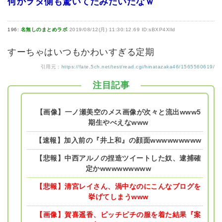
何かヲタ側も驚いてたみたいだなｗ
196:
名無しのまとめラボ
2019/08/12(月) 11:30:12.69 ID:sBXP4Xlld
すーちゃはいつもかわいすぎる定期
引用元：
https://fate.5ch.net/test/read.cgi/hinatazaka46/1565560619/
注目記事
【画像】一ノ瀬美空のメス画像が次々と流出www5
期生やべえなwww
【速報】加入前の『井上和』の顔面wwwwwwwww
【悲報】中西アルノの捏造ツイートした奴、逮捕確
定かwwwwwwwww
【悲報】清宮レイさん、渦中なのにこんなブログを
挙げてしまうwww
【画像】賀喜遥香、ピッチピチの服を着た結果『案