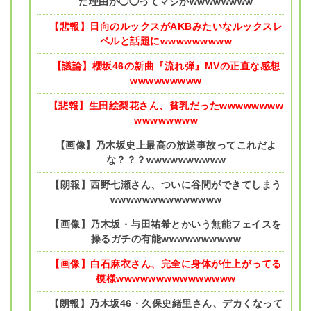
た理由が◯◯ってマジかwwwwwwww
【悲報】日向のルックスがAKBみたいなルックスレ
ベルと話題にwwwwwwwww
【議論】櫻坂46の新曲『流れ弾』MVの正直な感想
wwwwwwwww
【悲報】生田絵梨花さん、貧乳だったwwwwwwww
wwwwwwww
【画像】乃木坂史上最高の放送事故ってこれだよ
な？？？wwwwwwwwww
【朗報】西野七瀬さん、ついに谷間ができてしまう
wwwwwwwwwwwwww
【画像】乃木坂・与田祐希とかいう無能フェイスを
操るガチの有能wwwwwwwwww
【画像】白石麻衣さん、完全に身体が仕上がってる
模様wwwwwwwwwwwwwww
【朗報】乃木坂46・久保史緒里さん、デカくなって