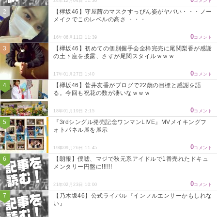
24年12月04日 11:30
コメント
【欅坂46】守屋茜のマスクすっぴん姿がヤバい・・・ノー
メイクでこのレベルの高さ ・・・
0
16年06月11日 11:39
コメント
【欅坂46】初めての個別握手会全枠完売に尾関梨香が感謝
の土下座を披露、さすが尾関スタイルｗｗｗ
0
17年01月27日 1:40
コメント
【欅坂46】菅井友香がブログで22歳の目標と感謝を語
る。今回も祝花の数が凄いなｗｗｗ
0
18年01月19日 2:15
コメント
『3rdシングル発売記念ワンマンLIVE』MVメイキングフ
ォトパネル展を展示
0
19年09月26日 11:45
コメント
【朗報】僕嘘、マジで秋元系アイドルで1番売れたドキュ
メンタリー円盤に!!!!!!
0
21年02月23日 10:00
コメント
【乃木坂46】公式ライバル『インフルエンサーかもしれな
い』