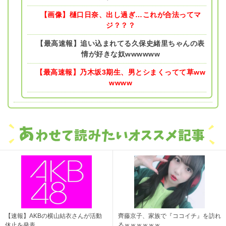
【画像】樋口日奈、出し過ぎ…これが合法ってマ
ジ？？？
【最高速報】追い込まれてる久保史緒里ちゃんの表
情が好きな奴wwwwww
【最高速報】乃木坂3期生、男とシまくってて草ww
wwww
【速報】AKBの横山結衣さんが活動
齊藤京子、家族で『ココイチ』を訪れ
休止を発表
るｗｗｗｗｗｗ