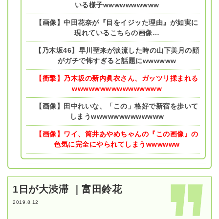
いる様子wwwwwwwwww
【画像】中田花奈が『目をイジッた理由』が如実に
現れているこちらの画像…
【乃木坂46】早川聖来が涙流した時の山下美月の顔
がガチで怖すぎると話題にwwwwww
【衝撃】乃木坂の新内眞衣さん、ガッツリ揉まれる
wwwwwwwwwwwwwwww
【画像】田中れいな、「この」格好で新宿を歩いて
しまうwwwwwwwwwwwww
【画像】ワイ、筒井あやめちゃんの『この画像』の
色気に完全にやられてしまうwwwwww
1日が大渋滞 ｜富田鈴花
2019.8.12