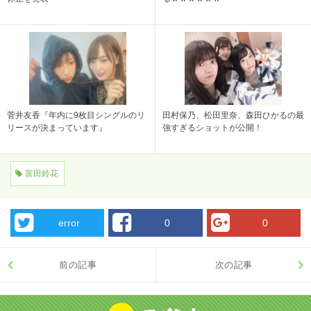
菅井友香『年内に9枚目シングルのリ
田村保乃、松田里奈、森田ひかるの最
リースが決まっています』
強すぎるショットが公開！
富田鈴花
error
0
0
前の記事
次の記事