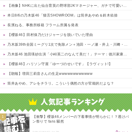
【画像】NHKに出た仙台育英の野球部JKマネージャー、ガチで可愛いぞ 他
本日8/6の乃木坂46「猫舌SHOWROOM」は筒井あやめ＆鈴木佑捺
長濱ねる、事務所移籍 フラーム所属を発表
【櫻坂46】田村保乃だけジャージを脱いでいた理由
乃木坂39th全国ミーグリ1次で免除メン＋池田・一ノ瀬・井上・川﨑・菅原・中西が全完売
乃木坂46 池田瑛紗出演「小峠英二のなんて美だ！」テーマ：徳川家康【2025.8.5 24:00〜 TOKYO MX】
【櫻坂46】ハリソン守屋「ゆーづのせいです」【ラヴィット!】
【朗報】増田三莉音さんの生足wwwwwwwwwwww
筒井あやめ、アレをチラリ。こういう偶然の方が官能的だよな？
Powered by livedoor 相互RSS
【衝撃】櫻坂46メンバーの下着事情が明らかに！？透けパ
ン祭りで fans 騒然
0