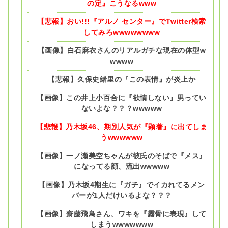
の定』こうなるwww
【悲報】おい!!!『アルノ センター』でTwitter検索
してみろwwwwwwww
【画像】白石麻衣さんのリアルガチな現在の体型w
wwww
【悲報】久保史緒里の『この表情』が炎上か
【画像】この井上小百合に『欲情しない』男ってい
ないよな？？？wwwww
【悲報】乃木坂46、期別人気が『顕著』に出てしま
うwwwwww
【画像】一ノ瀬美空ちゃんが彼氏のそばで『メス』
になってる顔、流出wwwww
【画像】乃木坂4期生に『ガチ』でイカれてるメン
バーが1人だけいるよな？？？
【画像】齋藤飛鳥さん、ワキを『露骨に表現』して
しまうwwwwwww