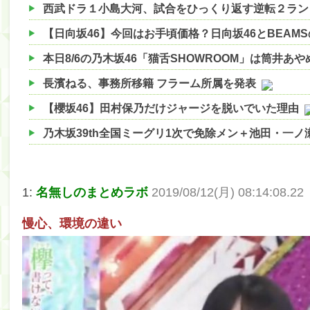
西武ドラ１小島大河、試合をひっくり返す逆転２ラン
【日向坂46】今回はお手頃価格？日向坂46とBEAM
本日8/6の乃木坂46「猫舌SHOWROOM」は筒井あ
長濱ねる、事務所移籍 フラーム所属を発表
【櫻坂46】田村保乃だけジャージを脱いでいた理由
乃木坂39th全国ミーグリ1次で免除メン＋池田・一
【櫻坂46】ハリソン守屋「ゆーづのせいです」【ラヴ
【櫻坂46】ミーグリで喧嘩！？山下瞳月、これはマ
1:
名無しのまとめラボ
2019/08/12(月) 08:14:08.22
【日向坂46】この月、何かあるのか！？『お願いバ
慢心、環境の違い
【速報】中村麗乃ちゃんの思い出、挙げてけwwwwww
【朗報】増田三莉音さんの生足wwwwwwwwwwww
【朗報】増田三莉音さんの生足wwwwwwwwwwww
【川﨑桜】まあ、でも筑駒は断れないだろ？