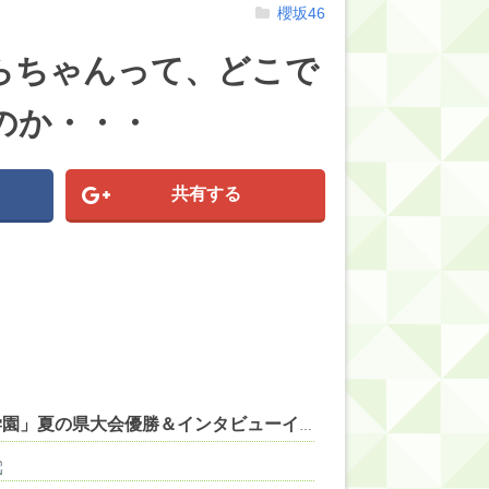
櫻坂46
らちゃんって、どこで
のか・・・
共有する
【にじ甲2026】フレン監督「帝国立ロイヤルナイツ学園」夏の県大会優勝＆インタビューイベントで青特覚醒！集大成のラスト甲子園へファンから熱い声援！ 他