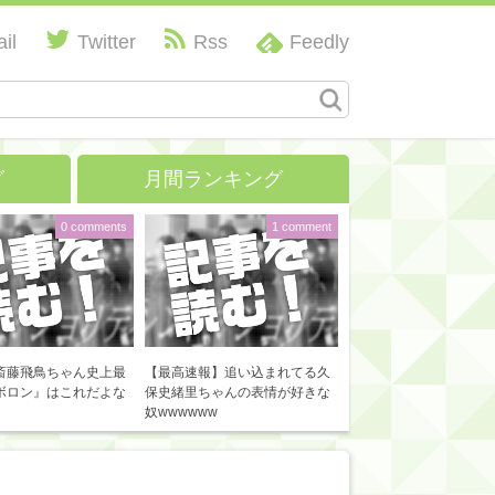
il
Twitter
Rss
Feedly
グ
月間ランキング
0 comments
1 comment
斎藤飛鳥ちゃん史上最
【最高速報】追い込まれてる久
ボロン』はこれだよな
保史緒里ちゃんの表情が好きな
奴wwwwww