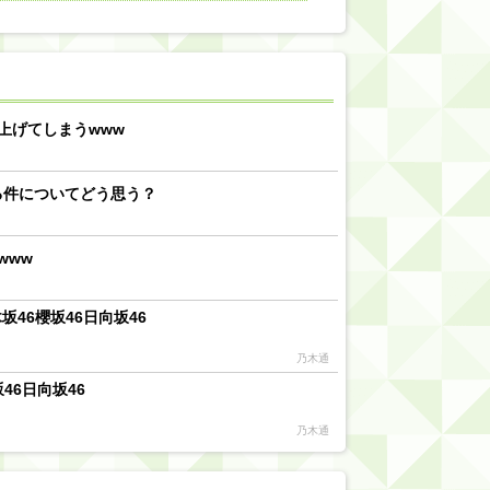
【川﨑桜】まあ、でも筑駒は断れないだろ？
乃木坂46『オリコン上半期SG1位獲得!!』←もうこれ今が全盛期だろwwwwww
d by livedoor 相互RSS
上げてしまうwww
る件についてどう思う？
www
46櫻坂46日向坂46
乃木通
46日向坂46
乃木通