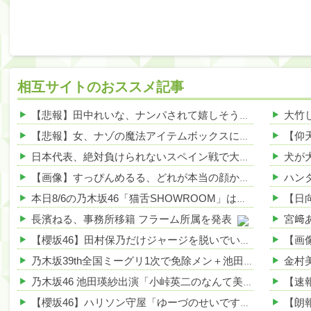
相互サイトのおススメ記事
【悲報】田中れいな、ナンパされて嬉しそうwwwwwww 他
【悲報】女、ナゾの魔法アイテムボックスに頼りすぎｗｗｗｗ 他
日本代表、絶対負けられないスペイン戦で大ピンチ、その理由がこれｗｗｗｗ 他
【画像】すっぴんめるる、どれが本当の顔かわからないwwwww 他
本日8/6の乃木坂46「猫舌SHOWROOM」は筒井あやめ＆鈴木佑捺
長濱ねる、事務所移籍 フラーム所属を発表
【櫻坂46】田村保乃だけジャージを脱いでいた理由
乃木坂39th全国ミーグリ1次で免除メン＋池田・一ノ瀬・井上・川﨑・菅原・中西が全完売
乃木坂46 池田瑛紗出演「小峠英二のなんて美だ！」テーマ：徳川家康【2025.8.5 24:00〜 TOKYO MX】
【櫻坂46】ハリソン守屋「ゆーづのせいです」【ラヴィット!】