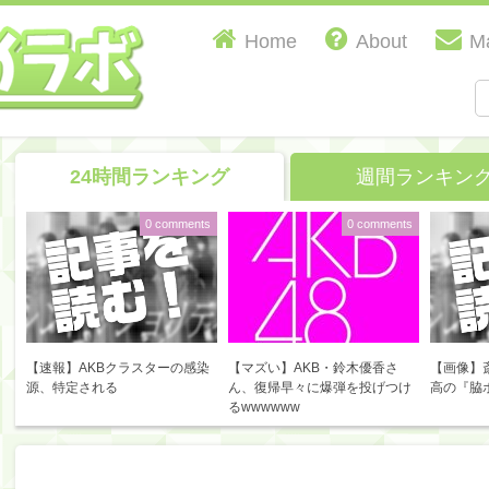
Home
About
Ma
24時間ランキング
週間ランキン
0 comments
0 comments
【速報】AKBクラスターの感染
【マズい】AKB・鈴木優香さ
【画像】
源、特定される
ん、復帰早々に爆弾を投げつけ
高の『脇
るwwwwww