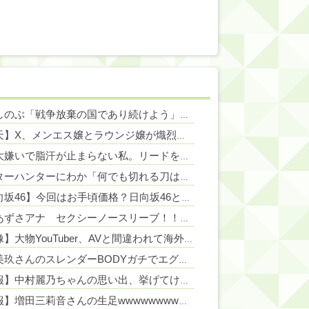
NEW!
大竹しのぶ「戦争放棄の国であり続けよう」←この投稿が話題に
NEW!
NEW!
【仰天】X、メンエス嬢とラウンジ嬢が熾烈な女の争いを繰り広げ対戦型になってしまうw w w w w w w w
NEW!
犬が大嫌いで脂汗が止まらない私。リードをつけ放置された犬に絡まれ、追いかけられた先で『信じられない光景』を目撃→必死で救急車を呼ぶも犬と取り残されて・・・
NEW!
ハンターハンターにわか「何でも切れる刀は具現化できない(ﾆﾁｯ」←これ
【日向坂46】今回はお手頃価格？日向坂46とBEAMSのコラボが決定！！
宮﨑あずさアナ セクシーノースリーブ！！
NEW!
【画像】大物YouTuber、AVと間違われて海外でバズるwww
NEW!
金村美玖さんのスレンダーBODYガチでエグいって・・・ガチでエグいって・・・
【速報】中村麗乃ちゃんの思い出、挙げてけwwwwwwwwwww
【朗報】増田三莉音さんの生足wwwwwwwwwwww