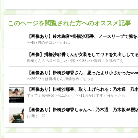
阪口珠美出演「秘密のストレス共有バラエティ め組の園」男の余計な一言SP【2025.8.5 23:56〜 TBS】
【櫻坂46】ミーグリで喧嘩！？山下瞳月、これはマジギレしてる
このページを閲覧された方へのオススメ記事
【日向坂46】この月、何かあるのか！？『お願いバッハ！』ミーグリ日程がこちら
Powere
Powered by livedoor 相互RSS
【画像あり】鈴木絢音×掛橋沙耶香、ノースリーブで腕を
>>487男の子コンビかわよ
【画像】掛橋沙耶香くんが女装をしてワキを丸出しして
掛橋くんのペロペロしたい部 >>183いや普通に女舐めてえ
【画像あり】掛橋沙耶香さん、思ったより小さかったww
>>260ワイは掛橋くん 掛橋改めてちっさ
【画像あり】掛橋沙耶香、取り上げられる : 乃木通 乃木坂
てぇてぇ😭😭😭 >>11おかけ >>11おかけてすぐ分かったわ
【画像あり】掛橋沙耶香ちゃんへ : 乃木通 乃木坂46櫻坂
お掛け…😢