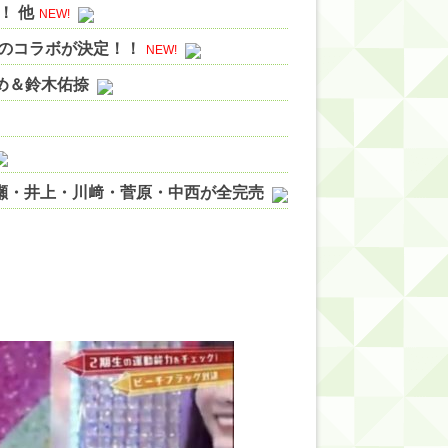
！ 他
NEW!
Sのコラボが決定！！
NEW!
やめ＆鈴木佑捺
ノ瀬・井上・川﨑・菅原・中西が全完売
ィット!】
ジギレしてる
ッハ！』ミーグリ日程がこちら
wwwww