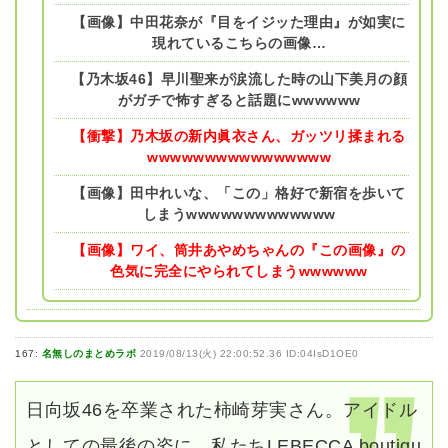
【画像】中田花奈が『目をイジッた理由』が如実に
現れているこちらの画像…
【乃木坂46】早川聖来が涙流した時の山下美月の顔
がガチで怖すぎると話題にwwwwww
【衝撃】乃木坂の新内眞衣さん、ガッツリ揉まれる
wwwwwwwwwwwwwwww
【画像】田中れいな、「この」格好で新宿を歩いて
しまうwwwwwwwwwwwww
【画像】ワイ、筒井あやめちゃんの『この画像』の
色気に完全にやられてしまうwwwwww
167:
名無しのまとめラボ
2019/08/13(火) 22:00:52.36 ID:04IsD1OE0
日向坂46を卒業された柿崎芽実さん。アイドル
としての最後の姿に、私たちLEBECCA boutiqu