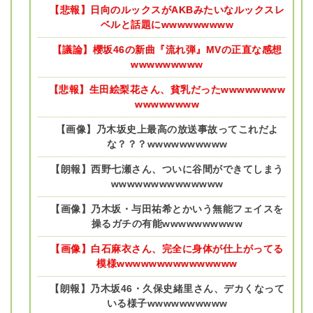
【悲報】日向のルックスがAKBみたいなルックスレ
ベルと話題にwwwwwwwww
【議論】櫻坂46の新曲『流れ弾』MVの正直な感想
wwwwwwwww
【悲報】生田絵梨花さん、貧乳だったwwwwwwww
wwwwwwww
【画像】乃木坂史上最高の放送事故ってこれだよ
な？？？wwwwwwwwww
【朗報】西野七瀬さん、ついに谷間ができてしまう
wwwwwwwwwwwwww
【画像】乃木坂・与田祐希とかいう無能フェイスを
操るガチの有能wwwwwwwwww
【画像】白石麻衣さん、完全に身体が仕上がってる
模様wwwwwwwwwwwwwww
【朗報】乃木坂46・久保史緒里さん、デカくなって
いる様子wwwwwwwwww