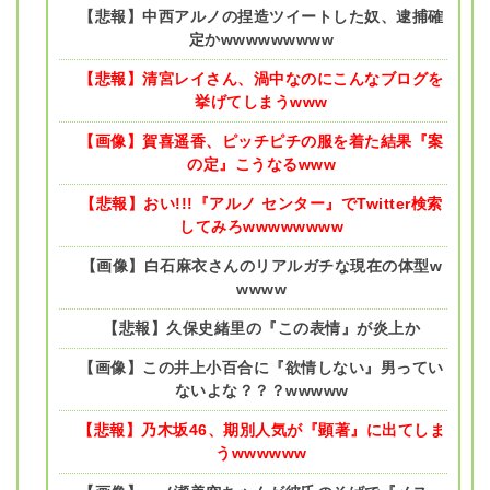
【悲報】中西アルノの捏造ツイートした奴、逮捕確
定かwwwwwwwww
【悲報】清宮レイさん、渦中なのにこんなブログを
挙げてしまうwww
【画像】賀喜遥香、ピッチピチの服を着た結果『案
の定』こうなるwww
【悲報】おい!!!『アルノ センター』でTwitter検索
してみろwwwwwwww
【画像】白石麻衣さんのリアルガチな現在の体型w
wwww
【悲報】久保史緒里の『この表情』が炎上か
【画像】この井上小百合に『欲情しない』男ってい
ないよな？？？wwwww
【悲報】乃木坂46、期別人気が『顕著』に出てしま
うwwwwww