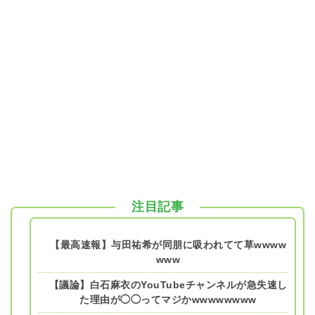
注目記事
【最高速報】与田祐希が同朋に吸われてて草wwww
www
【議論】白石麻衣のYouTubeチャンネルが急失速し
た理由が◯◯ってマジかwwwwwwww