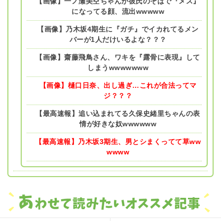
【画像】一ノ瀬美空ちゃんが彼氏のそばで『メス』
になってる顔、流出wwwww
【画像】乃木坂4期生に『ガチ』でイカれてるメン
バーが1人だけいるよな？？？
【画像】齋藤飛鳥さん、ワキを『露骨に表現』して
しまうwwwwwww
【画像】樋口日奈、出し過ぎ…これが合法ってマ
ジ？？？
【最高速報】追い込まれてる久保史緒里ちゃんの表
情が好きな奴wwwwww
【最高速報】乃木坂3期生、男とシまくってて草ww
wwww