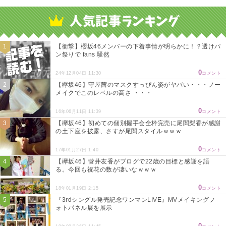
Powered by livedoor 相互RSS
【衝撃】櫻坂46メンバーの下着事情が明らかに！？透けパ
ン祭りで fans 騒然
0
24年12月04日 11:30
コメント
【欅坂46】守屋茜のマスクすっぴん姿がヤバい・・・ノー
メイクでこのレベルの高さ ・・・
0
16年06月11日 11:39
コメント
【欅坂46】初めての個別握手会全枠完売に尾関梨香が感謝
の土下座を披露、さすが尾関スタイルｗｗｗ
0
17年01月27日 1:40
コメント
【欅坂46】菅井友香がブログで22歳の目標と感謝を語
る。今回も祝花の数が凄いなｗｗｗ
0
18年01月19日 2:15
コメント
『3rdシングル発売記念ワンマンLIVE』MVメイキングフ
ォトパネル展を展示
0