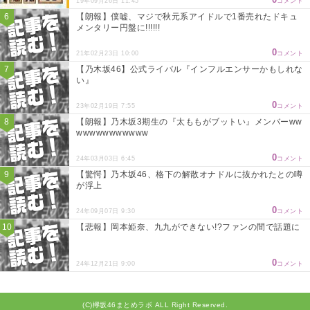
19年09月26日 11:45
コメント
【朗報】僕嘘、マジで秋元系アイドルで1番売れたドキュ
メンタリー円盤に!!!!!!
0
21年02月23日 10:00
コメント
【乃木坂46】公式ライバル『インフルエンサーかもしれな
い』
0
23年02月19日 7:55
コメント
【朗報】乃木坂3期生の『太ももがブットい』メンバーww
wwwwwwwwwww
0
24年03月03日 6:45
コメント
【驚愕】乃木坂46、格下の解散オナドルに抜かれたとの噂
が浮上
0
24年09月07日 9:30
コメント
【悲報】岡本姫奈、九九ができない!?ファンの間で話題に
0
24年12月21日 9:00
コメント
(C)欅坂46まとめラボ ALL Right Reserved.