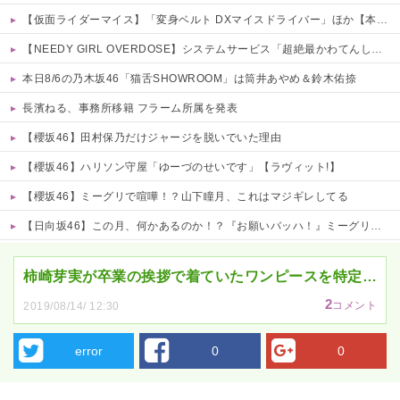
【仮面ライダーマイス】「変身ベルト DXマイスドライバー」ほか【本日予約開始！】
【NEEDY GIRL OVERDOSE】システムサービス「超絶最かわてんしちゃん」プライズフィギュア【彩色原型公開】
本日8/6の乃木坂46「猫舌SHOWROOM」は筒井あやめ＆鈴木佑捺
長濱ねる、事務所移籍 フラーム所属を発表
【櫻坂46】田村保乃だけジャージを脱いでいた理由
【櫻坂46】ハリソン守屋「ゆーづのせいです」【ラヴィット!】
【櫻坂46】ミーグリで喧嘩！？山下瞳月、これはマジギレしてる
【日向坂46】この月、何かあるのか！？『お願いバッハ！』ミーグリ日程がこちら
Powered by livedoor 相互RSS
柿崎芽実が卒業の挨拶で着ていたワンピースを特定…
2
コメント
2019/08/14/ 12:30
error
0
0