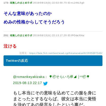
173:
名無しのまとめラボ
2019/08/13(火) 22:02:50.75 ID:nL2tNL5g0
そんな意味があったのか
めみの性格からしてそうだろう
201:
名無しのまとめラボ
2019/08/13(火) 22:13:17.26 ID:fPOdeXHia
泣ける
引用元：
https://fate.5ch.net/test/read.cgi/hinatazaka46/1565697349/
Twitterの反応
@romankeyakizaka： 🌳📦そらいろ欅◢ ￨⁴⁶📦🌳
2019-08-13 22:17
もし本当にその意味を込めてこの服を身に
まとったとするならば、彼女は本当に覚悟
を決めてあの発言をしたという事だ。