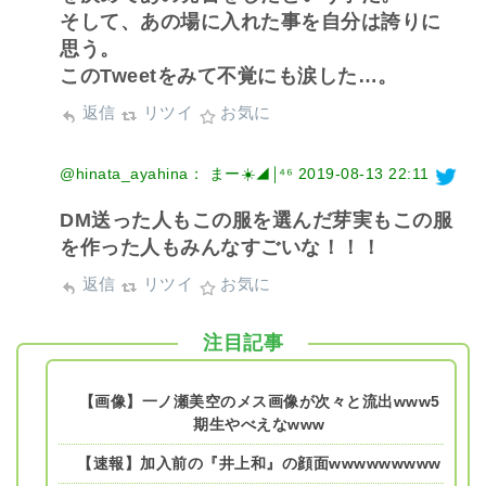
そして、あの場に入れた事を自分は誇りに
思う。
このTweetをみて不覚にも涙した…。
返信
リツイ
お気に
@hinata_ayahina： まー☀️◢￨⁴⁶
2019-08-13 22:11
DM送った人もこの服を選んだ芽実もこの服
を作った人もみんなすごいな！！！
返信
リツイ
お気に
注目記事
【画像】一ノ瀬美空のメス画像が次々と流出www5
期生やべえなwww
【速報】加入前の『井上和』の顔面wwwwwwwww