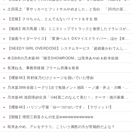
土田晃之「草サッカーとフットサルやめました」と告白 「20代の若手が来るんです。つまんなくて」 他
【悲報】クロちゃん、とんでもないツイートをする 他
【動画】両方馬鹿（笑）ミニストップでトラックと衝突したドラレコが（ノ∇`）
【仮面ライダーマイス】「変身ベルト DXマイスドライバー」ほか【本日予約開始！】
【NEEDY GIRL OVERDOSE】システムサービス「超絶最かわてんしちゃん」プライズフィギュア【彩色原型公開】
本日8/6の乃木坂46「猫舌SHOWROOM」は筒井あやめ＆鈴木佑捺
長濱ねる、事務所移籍 フラーム所属を発表
【櫻坂46】田村保乃だけジャージを脱いでいた理由
乃木坂39th全国ミーグリ1次で免除メン＋池田・一ノ瀬・井上・川﨑・菅原・中西が全完売
乃木坂46 池田瑛紗出演「小峠英二のなんて美だ！」テーマ：徳川家康【2025.8.5 24:00〜 TOKYO MX】
【櫻坂46】ハリソン守屋「ゆーづのせいです」【ラヴィット!】
【朗報】増田三莉音さんの生足wwwwwwwwwwww
筒井あやめ、アレをチラリ。こういう偶然の方が官能的だよな？