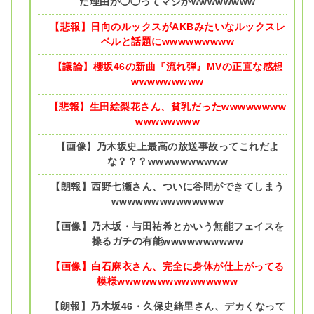
た理由が◯◯ってマジかwwwwwwww
【悲報】日向のルックスがAKBみたいなルックスレ
ベルと話題にwwwwwwwww
【議論】櫻坂46の新曲『流れ弾』MVの正直な感想
wwwwwwwww
【悲報】生田絵梨花さん、貧乳だったwwwwwwww
wwwwwwww
【画像】乃木坂史上最高の放送事故ってこれだよ
な？？？wwwwwwwwww
【朗報】西野七瀬さん、ついに谷間ができてしまう
wwwwwwwwwwwwww
【画像】乃木坂・与田祐希とかいう無能フェイスを
操るガチの有能wwwwwwwwww
【画像】白石麻衣さん、完全に身体が仕上がってる
模様wwwwwwwwwwwwwww
【朗報】乃木坂46・久保史緒里さん、デカくなって