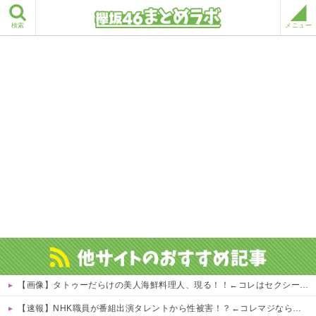
検索
メニュー
【画像】タトゥーだらけの美人海鮮料理人、現る！！←コレはセクシー過ぎてワイらにブッ刺さりまくりw w w w w w w w w
【速報】NHK職員が番組出演タレントから性被害！？←コレマジならヤバくねーか？