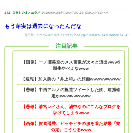
242:
名無しのまとめラボ
2019/08/16(金) 15:47:07.15 ID:91ANYoXXM
もう芽実は過去になったんだな
引用元：
https://fate.5ch.net/test/read.cgi/hinatazaka46/1565908734/
注目記事
【画像】一ノ瀬美空のメス画像が次々と流出www5
期生やべえなwww
【速報】加入前の『井上和』の顔面wwwwwwwww
【悲報】中西アルノの捏造ツイートした奴、逮捕確
定かwwwwwwwww
【悲報】清宮レイさん、渦中なのにこんなブログを
挙げてしまうwww
【画像】賀喜遥香、ピッチピチの服を着た結果『案
の定』こうなるwww