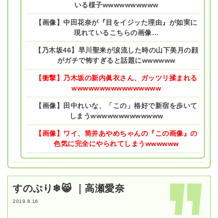
いる様子wwwwwwwwww
【画像】中田花奈が『目をイジッた理由』が如実に
現れているこちらの画像…
【乃木坂46】早川聖来が涙流した時の山下美月の顔
がガチで怖すぎると話題にwwwwww
【衝撃】乃木坂の新内眞衣さん、ガッツリ揉まれる
wwwwwwwwwwwwwwww
【画像】田中れいな、「この」格好で新宿を歩いて
しまうwwwwwwwwwwwww
【画像】ワイ、筒井あやめちゃんの『この画像』の
色気に完全にやられてしまうwwwwww
すのぷり❄😸 ｜高瀬愛奈
2019.8.16