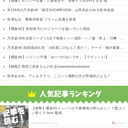
【画像】セクシー女優・三浦恵理子、全裸ナマ乳がHすぎる 他
本日8/6の乃木坂46「猫舌SHOWROOM」は筒井あやめ＆鈴木佑捺
長濱ねる、事務所移籍 フラーム所属を発表
【櫻坂46】田村保乃だけジャージを脱いでいた理由
乃木坂39th全国ミーグリ1次で免除メン＋池田・一ノ瀬・井上・川﨑・菅原・中西が全完売
乃木坂46 池田瑛紗出演「小峠英二のなんて美だ！」テーマ：徳川家康【2025.8.5 24:00〜 TOKYO MX】
【櫻坂46】ハリソン守屋「ゆーづのせいです」【ラヴィット!】
【朗報】増田三莉音さんの生足wwwwwwwwwwww
筒井あやめ、アレをチラリ。こういう偶然の方が官能的だよな？
Powered by livedoor 相互RSS
【衝撃】櫻坂46メンバーの下着事情が明らかに！？透けパ
ン祭りで fans 騒然
0
24年12月04日 11:30
コメント