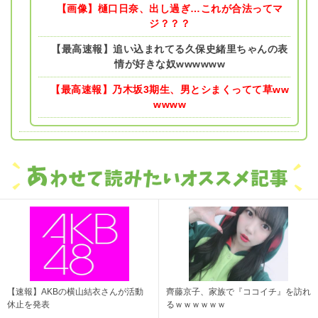
【画像】樋口日奈、出し過ぎ…これが合法ってマ
ジ？？？
【最高速報】追い込まれてる久保史緒里ちゃんの表
情が好きな奴wwwwww
【最高速報】乃木坂3期生、男とシまくってて草ww
wwww
【速報】AKBの横山結衣さんが活動
齊藤京子、家族で『ココイチ』を訪れ
休止を発表
るｗｗｗｗｗｗ