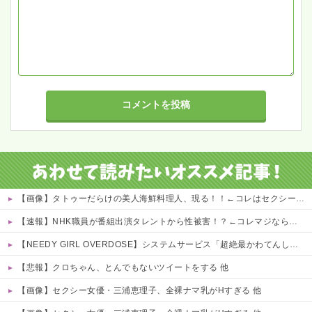
【画像】タトゥーだらけの美人海鮮料理人、現る！！←コレはセクシー過ぎてワイらにブッ刺さりまくりw w w w w w w w w
【速報】NHK職員が番組出演タレントから性被害！？←コレマジならヤバくねーか？
【NEEDY GIRL OVERDOSE】システムサービス「超絶最かわてんしちゃん」プライズフィギュア【彩色原型公開】
【悲報】クロちゃん、とんでもないツイートをする 他
【画像】セクシー女優・三浦恵理子、全裸ナマ乳がHすぎる 他