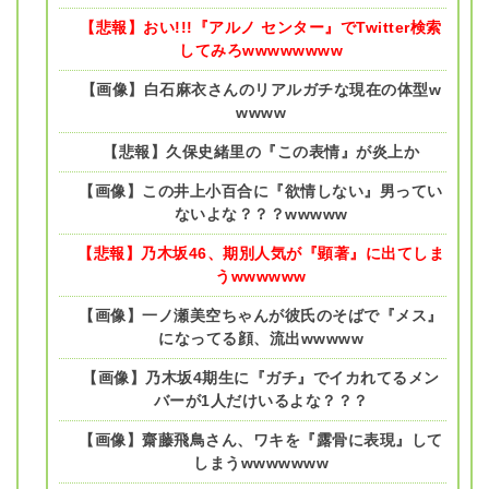
【悲報】おい!!!『アルノ センター』でTwitter検索
してみろwwwwwwww
【画像】白石麻衣さんのリアルガチな現在の体型w
wwww
【悲報】久保史緒里の『この表情』が炎上か
【画像】この井上小百合に『欲情しない』男ってい
ないよな？？？wwwww
【悲報】乃木坂46、期別人気が『顕著』に出てしま
うwwwwww
【画像】一ノ瀬美空ちゃんが彼氏のそばで『メス』
になってる顔、流出wwwww
【画像】乃木坂4期生に『ガチ』でイカれてるメン
バーが1人だけいるよな？？？
【画像】齋藤飛鳥さん、ワキを『露骨に表現』して
しまうwwwwwww