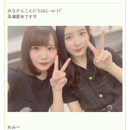
みなさんこんにちは(｡･ω･)ﾉﾞ
高瀬愛奈です🐰
めみー