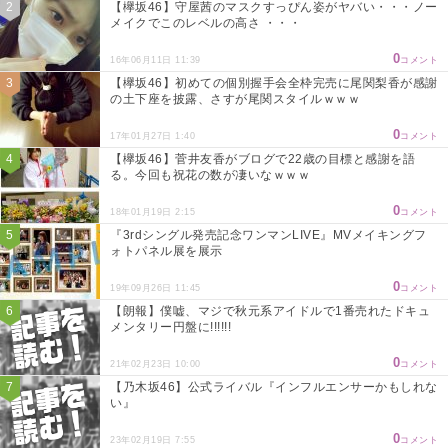
【欅坂46】守屋茜のマスクすっぴん姿がヤバい・・・ノー
メイクでこのレベルの高さ ・・・
0
16年06月11日 11:39
コメント
【欅坂46】初めての個別握手会全枠完売に尾関梨香が感謝
の土下座を披露、さすが尾関スタイルｗｗｗ
0
17年01月27日 1:40
コメント
【欅坂46】菅井友香がブログで22歳の目標と感謝を語
る。今回も祝花の数が凄いなｗｗｗ
0
18年01月19日 2:15
コメント
『3rdシングル発売記念ワンマンLIVE』MVメイキングフ
ォトパネル展を展示
0
19年09月26日 11:45
コメント
【朗報】僕嘘、マジで秋元系アイドルで1番売れたドキュ
メンタリー円盤に!!!!!!
0
21年02月23日 10:00
コメント
【乃木坂46】公式ライバル『インフルエンサーかもしれな
い』
0
23年02月19日 7:55
コメント