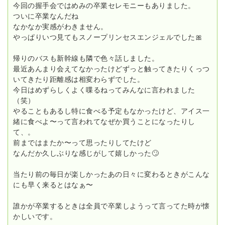
今回の握手会ではめみの卒業セレモニーもありました。
ついに卒業なんだね
なかなか実感がわきません。
やっぱりいつ見てもスノープリンセスエンジェルでした🎀
帰りのバスも新幹線も隣で色々話しました。
最近あんまり会えてなかったけどずっと触ってきたりくっつ
いてきたり距離感は相変わらずでした。
今日はめずらしくよく喋るねってみんなに言われました
（笑）
やることもあるし特に食べる予定もなかったけど、アイス一
緒に食べよ〜って言われてなぜか買うことになったりし
て、。
前まではまたか〜って思ったりしてたけど
なんだか久しぶりな感じがして嬉しかった🙄
当たり前の毎日が楽しかったあの日々に変わるときがこんな
にも早く来るとはなぁ〜
誰かが卒業するときは全員で卒業しようって言ってた時が懐
かしいです。