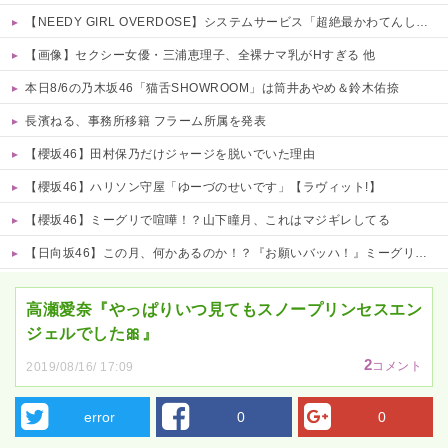
【NEEDY GIRL OVERDOSE】システムサービス「超絶最かわてんしちゃん」プライズフィギュア【彩色原型公開】
【画像】セクシー女優・三浦恵理子、全裸ナマ乳がHすぎる 他
本日8/6の乃木坂46「猫舌SHOWROOM」は筒井あやめ＆鈴木佑捺
長濱ねる、事務所移籍 フラーム所属を発表
【櫻坂46】田村保乃だけジャージを脱いでいた理由
【櫻坂46】ハリソン守屋「ゆーづのせいです」【ラヴィット!】
【櫻坂46】ミーグリで喧嘩！？山下瞳月、これはマジギレしてる
【日向坂46】この月、何かあるのか！？『お願いバッハ！』ミーグリ日程がこちら
Powered by livedoor 相互RSS
高瀬愛奈『やっぱりいつ見てもスノープリンセスエン
ジェルでした🎀』
2
コメント
2019/08/16/ 17:09
error
0
0