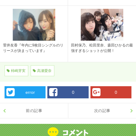
菅井友香『年内に9枚目シングルのリ
田村保乃、松田里奈、森田ひかるの最
リースが決まっています』
強すぎるショットが公開！
柿崎芽実
高瀬愛奈
error
0
0
前の記事
次の記事