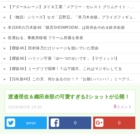
【アズールレーン】ダイキ工業「メアリー・セレスト グリムナイト・リーパー」フィギュア【10日予約開始】
【〈物語〉シリーズ】セガ「忍野忍」「斧乃木余接」プライズフィギュア【彩色原型公開】
本日8/6の乃木坂46「猫舌SHOWROOM」は筒井あやめ＆鈴木佑捺
長濱ねる、事務所移籍 フラーム所属を発表
【櫻坂46】田村保乃だけジャージを脱いでいた理由
【櫻坂46】ハリソン守屋「ゆーづのせいです」【ラヴィット!】
【櫻坂46】ミーグリで喧嘩！？山下瞳月、これはマジギレしてる
【日向坂46】この月、何かあるのか！？『お願いバッハ！』ミーグリ日程がこちら
Powered by livedoor 相互RSS
渡邉理佐＆織田奈那の可愛すぎる2ショットが公開！
0
コメント
2019/08/19/ 19:30
error
0
0