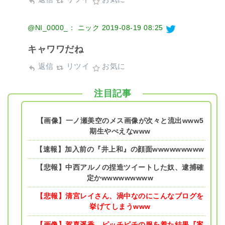
@NI_0000_： ニック
2019-08-19 08:25
キャワワだね
返信
リツイ
お気に
注目記事
【画像】一ノ瀬美空のメス画像が次々と流出www5
期生やべえなwww
【速報】加入前の『井上和』の顔面wwwwwwwww
【悲報】中西アルノの捏造ツイートした奴、逮捕確
定かwwwwwwwww
【悲報】清宮レイさん、渦中なのにこんなブログを
挙げてしまうwww
【画像】賀喜遥香、ピッチピチの服を着た結果『案