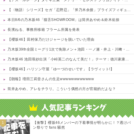
【アズールレーン】ダイキ工業「メアリー・セレスト グリムナイト・リーパー」フィギュア【10日予約開始】
【〈物語〉シリーズ】セガ「忍野忍」「斧乃木余接」プライズフィギュア【彩色原型公開】
本日8/6の乃木坂46「猫舌SHOWROOM」は筒井あやめ＆鈴木佑捺
長濱ねる、事務所移籍 フラーム所属を発表
【櫻坂46】田村保乃だけジャージを脱いでいた理由
乃木坂39th全国ミーグリ1次で免除メン＋池田・一ノ瀬・井上・川﨑・菅原・中西が全完売
乃木坂46 池田瑛紗出演「小峠英二のなんて美だ！」テーマ：徳川家康【2025.8.5 24:00〜 TOKYO MX】
【櫻坂46】ハリソン守屋「ゆーづのせいです」【ラヴィット!】
【朗報】増田三莉音さんの生足wwwwwwwwwwww
筒井あやめ、アレをチラリ。こういう偶然の方が官能的だよな？
Powered by livedoor 相互RSS
【衝撃】櫻坂46メンバーの下着事情が明らかに！？透けパ
ン祭りで fans 騒然