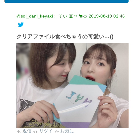
@soi_dani_keyaki： そい ◢͟￨⁴⁶ 🐪🍊
2019-08-19 02:46
クリアファイル食べちゃうの可愛い…()
返信
リツイ
お気に