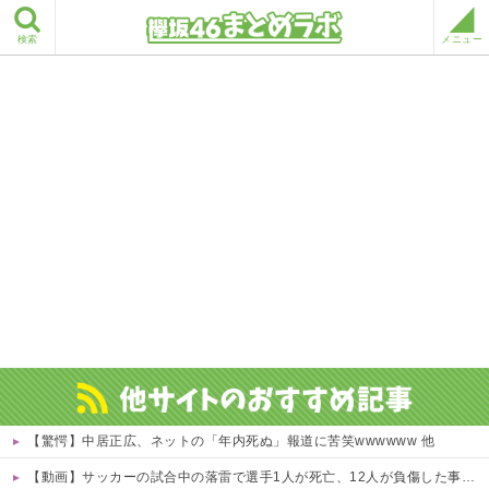
検索
メニュー
【驚愕】中居正広、ネットの「年内死ぬ」報道に苦笑wwwwww 他
【動画】サッカーの試合中の落雷で選手1人が死亡、12人が負傷した事故。