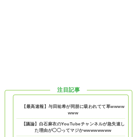
注目記事
【最高速報】与田祐希が同朋に吸われてて草wwww
www
【議論】白石麻衣のYouTubeチャンネルが急失速し
た理由が◯◯ってマジかwwwwwwww