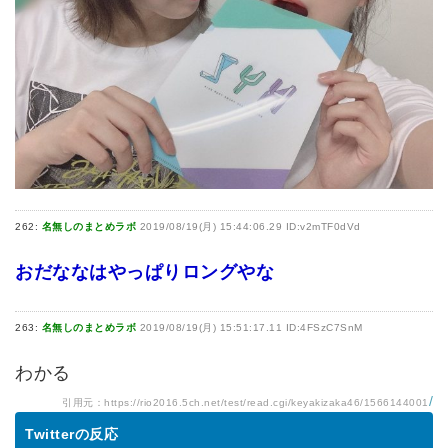
262:
名無しのまとめラボ
2019/08/19(月) 15:44:06.29 ID:v2mTF0dVd
おだななはやっぱりロングやな
263:
名無しのまとめラボ
2019/08/19(月) 15:51:17.11 ID:4FSzC7SnM
わかる
/
引用元：
https://rio2016.5ch.net/test/read.cgi/keyakizaka46/1566144001
Twitterの反応