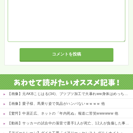
【画像】元AKBこじはる(34)、ブツブツ加工で大暴れww身体はめっちゃいいのにな・・・ 他
【画像】愛子様、馬乗り姿で気品がハンパないｗｗｗｗ 他
【驚愕】中居正広、ネットの「年内死ぬ」報道に苦笑wwwwww 他
【動画】サッカーの試合中の落雷で選手1人が死亡、12人が負傷した事故。