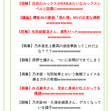
【悲報】日向のルックスがAKBみたいなルックスレ
ベルと話題にwwwwwwwww
【議論】櫻坂46の新曲『流れ弾』MVの正直な感想
wwwwwwwww
【悲報】生田絵梨花さん、貧乳だったwwwwwwww
wwwwwwww
【画像】乃木坂史上最高の放送事故ってこれだよ
な？？？wwwwwwwwww
【朗報】西野七瀬さん、ついに谷間ができてしまう
wwwwwwwwwwwwww
【画像】乃木坂・与田祐希とかいう無能フェイスを
操るガチの有能wwwwwwwwww
【画像】白石麻衣さん、完全に身体が仕上がってる
模様wwwwwwwwwwwwwww
【朗報】乃木坂46・久保史緒里さん、デカくなって
いる様子wwwwwwwwww