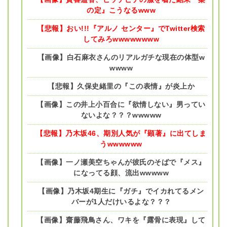
の定』こうなるwww
【悲報】おい!!!『アルノ センター』でTwitter検索
してみろwwwwwwww
【画像】白石麻衣さんのリアルガチな現在の体型w
wwww
【悲報】久保史緒里の『この表情』が炎上か
【画像】この井上小百合に『欲情しない』男ってい
ないよな？？？wwwww
【悲報】乃木坂46、期別人気が『顕著』に出てしま
うwwwwww
【画像】一ノ瀬美空ちゃんが彼氏のそばで『メス』
になってる顔、流出wwwww
【画像】乃木坂4期生に『ガチ』でイカれてるメン
バーが1人だけいるよな？？？
【画像】齋藤飛鳥さん、ワキを『露骨に表現』して