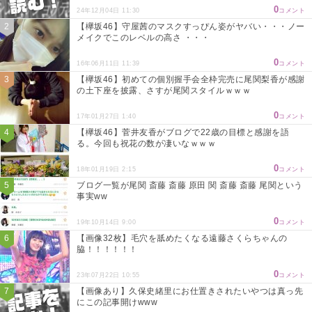
0
24年12月04日 11:30
コメント
【欅坂46】守屋茜のマスクすっぴん姿がヤバい・・・ノー
メイクでこのレベルの高さ ・・・
0
16年06月11日 11:39
コメント
【欅坂46】初めての個別握手会全枠完売に尾関梨香が感謝
の土下座を披露、さすが尾関スタイルｗｗｗ
0
17年01月27日 1:40
コメント
【欅坂46】菅井友香がブログで22歳の目標と感謝を語
る。今回も祝花の数が凄いなｗｗｗ
0
18年01月19日 2:15
コメント
ブログ一覧が尾関 斎藤 斎藤 原田 関 斎藤 斎藤 尾関という
事実ww
0
19年10月14日 9:00
コメント
【画像32枚】毛穴を舐めたくなる遠藤さくらちゃんの
脇！！！！！！
0
23年07月22日 10:55
コメント
【画像あり】久保史緒里にお仕置きされたいやつは真っ先
にこの記事開けwww