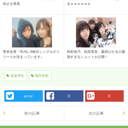
休止を発表
るｗｗｗｗｗｗ
菅井友香『年内に9枚目シングルのリ
田村保乃、松田里奈、森田ひかるの最
リースが決まっています』
強すぎるショットが公開！
渡邉理佐
織田奈那
error
0
0
前の記事
次の記事