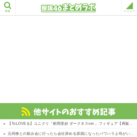
検索
メニュー
【ToLOVEる】ユニクリ「籾岡里紗 ダークネスver.」フィギュア【再販予約開始】
元同僚との飲み会に行ったら会社辞める原因になったパワハラ上司がいてブチ切れそう！「俺が鍛えたから出世したんだろ奢れ」とか何様のつもりだ？