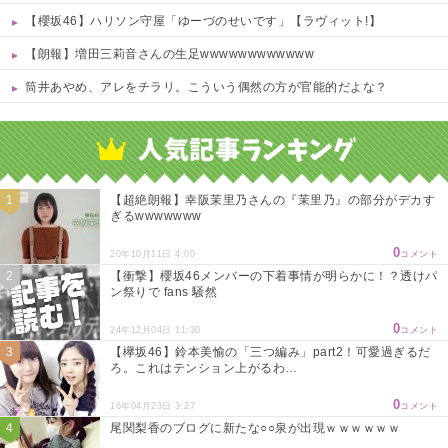
【櫻坂46】ハリソン守屋「ゆーづのせいです」【ラヴィット!】
【朗報】増田三莉音さんの生足wwwwwwwwwwww
筒井あやめ、アレをチラリ。こういう偶然の方が官能的だよな？
Powered by livedoor 相互RSS
【超絶朗報】幸阪茉里乃さんの『茉里乃』の部分がデカす
ぎるwwwwwww
0
20年10月11日 4:00
コメント
【衝撃】櫻坂46メンバーの下着事情が明らかに！？透けパ
ン祭りで fans 騒然
0
24年12月04日 11:30
コメント
【欅坂46】鈴本美愉の「三つ編み」part2！可愛過ぎるだ
ろ。これはテンション上がるわ…
0
16年04月23日 3:27
コメント
尾関梨香のブログに新たな○○泉が出現ｗｗｗｗｗｗ