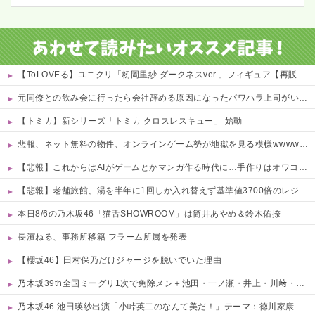
【ToLOVEる】ユニクリ「籾岡里紗 ダークネスver.」フィギュア【再販予約開始】
元同僚との飲み会に行ったら会社辞める原因になったパワハラ上司がいてブチ切れそう！「俺が鍛えたから出世したんだろ奢れ」とか何様のつもりだ？
【トミカ】新シリーズ「トミカ クロスレスキュー」 始動
悲報、ネット無料の物件、オンラインゲーム勢が地獄を見る模様wwwwww 他
【悲報】これからはAIがゲームとかマンガ作る時代に…手作りはオワコン？ 他
【悲報】老舗旅館、湯を半年に1回しか入れ替えず基準値3700倍のレジオネラ菌増殖…その理由がこれｗｗｗｗ 他
本日8/6の乃木坂46「猫舌SHOWROOM」は筒井あやめ＆鈴木佑捺
長濱ねる、事務所移籍 フラーム所属を発表
【櫻坂46】田村保乃だけジャージを脱いでいた理由
乃木坂39th全国ミーグリ1次で免除メン＋池田・一ノ瀬・井上・川﨑・菅原・中西が全完売
乃木坂46 池田瑛紗出演「小峠英二のなんて美だ！」テーマ：徳川家康【2025.8.5 24:00〜 TOKYO MX】