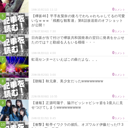
0
16年10月21日 11:12
コメント
【欅坂46】平手友梨奈の後ろでわちゃわちゃしてるの可愛
いなｗｗｗ「残酷な観客達」第8話放送前のオフショット
が公開！
0
17年07月04日 7:30
コメント
日向坂が当て付けで欅坂共和国発表の翌日に発表をかぶせ
たのでは？と勘繰る人もいる模様・・・
0
19年06月01日 4:00
コメント
虹花センターといえばこの曲だよな。。。
0
20年09月20日 3:00
コメント
【朗報】秋元康、美少女だったwwwwwwww
0
22年09月09日 10:55
コメント
【速報】正源司陽子、脇汗ビッシャビシャ姿を1億人に見
せつけてしまうwwwwwwwww
0
24年02月15日 9:45
コメント
【衝撃】蛙亭イワクラの彼氏、オズワルド伊藤だった!? 3