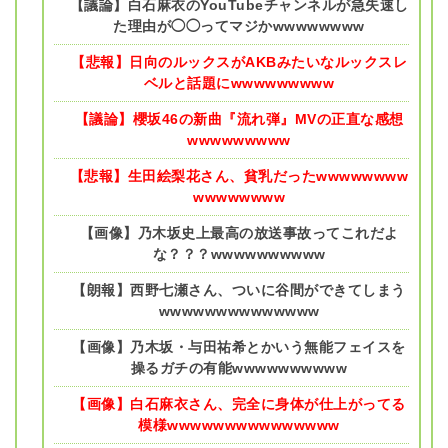
【議論】白石麻衣のYouTubeチャンネルが急失速し
た理由が◯◯ってマジかwwwwwwww
【悲報】日向のルックスがAKBみたいなルックスレ
ベルと話題にwwwwwwwww
【議論】櫻坂46の新曲『流れ弾』MVの正直な感想
wwwwwwwww
【悲報】生田絵梨花さん、貧乳だったwwwwwwww
wwwwwwww
【画像】乃木坂史上最高の放送事故ってこれだよ
な？？？wwwwwwwwww
【朗報】西野七瀬さん、ついに谷間ができてしまう
wwwwwwwwwwwwww
【画像】乃木坂・与田祐希とかいう無能フェイスを
操るガチの有能wwwwwwwwww
【画像】白石麻衣さん、完全に身体が仕上がってる
模様wwwwwwwwwwwwwww