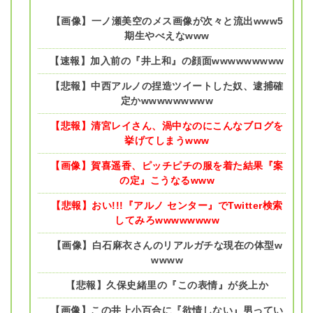
【画像】一ノ瀬美空のメス画像が次々と流出www5
期生やべえなwww
【速報】加入前の『井上和』の顔面wwwwwwwww
【悲報】中西アルノの捏造ツイートした奴、逮捕確
定かwwwwwwwww
【悲報】清宮レイさん、渦中なのにこんなブログを
挙げてしまうwww
【画像】賀喜遥香、ピッチピチの服を着た結果『案
の定』こうなるwww
【悲報】おい!!!『アルノ センター』でTwitter検索
してみろwwwwwwww
【画像】白石麻衣さんのリアルガチな現在の体型w
wwww
【悲報】久保史緒里の『この表情』が炎上か
【画像】この井上小百合に『欲情しない』男ってい