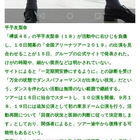
平手友梨奈
「欅坂４６」の平手友梨奈（１８）が活動中に右ひじを負傷
し、１６日開幕の「全国アリーナツアー２０１９」の出演を見
合わせることが１５日、グループの公式サイトで発表された。
けがの時期や、細かい箇所などは明かされていない。
サイトによると「一定期間安静にするように」との診断を受け
「万全の状態でダンスパフォーマンスが出来ない状況」だとい
う。ダンスを伴わない活動は無理のない範囲で継続する。
ツアーは１６日に仙台でスタートし、１０公演を開催。９月１
８、１９日には追加公演として初の東京ドーム公演を行う。活
動再開について「回復の状況と医師の判断に従って決定致しま
す」としており、関係者によると、ツアー途中から復帰する可
能性もあるという。