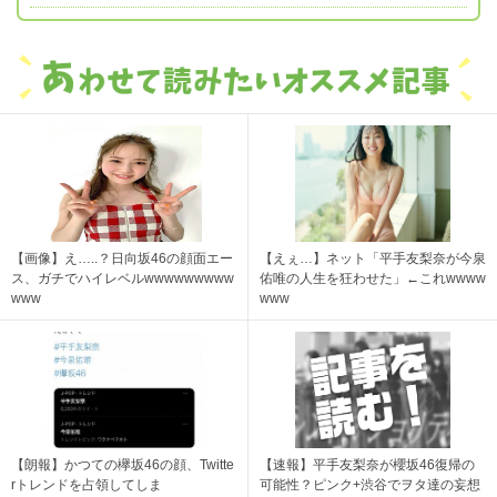
【画像】え…..？日向坂46の顔面エー
【えぇ…】ネット「平手友梨奈が今泉
ス、ガチでハイレベルwwwwwwwww
佑唯の人生を狂わせた」←これwwww
www
www
【朗報】かつての欅坂46の顔、Twitte
【速報】平手友梨奈が櫻坂46復帰の
rトレンドを占領してしま
可能性？ピンク+渋谷でヲタ達の妄想