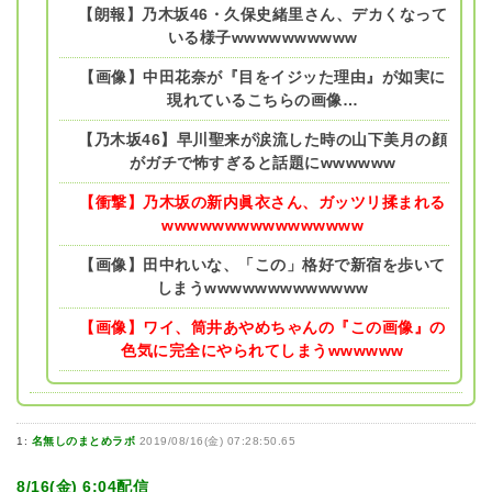
【朗報】乃木坂46・久保史緒里さん、デカくなって
いる様子wwwwwwwwww
【画像】中田花奈が『目をイジッた理由』が如実に
現れているこちらの画像…
【乃木坂46】早川聖来が涙流した時の山下美月の顔
がガチで怖すぎると話題にwwwwww
【衝撃】乃木坂の新内眞衣さん、ガッツリ揉まれる
wwwwwwwwwwwwwwww
【画像】田中れいな、「この」格好で新宿を歩いて
しまうwwwwwwwwwwwww
【画像】ワイ、筒井あやめちゃんの『この画像』の
色気に完全にやられてしまうwwwwww
1:
名無しのまとめラボ
2019/08/16(金) 07:28:50.65
8/16(金) 6:04配信