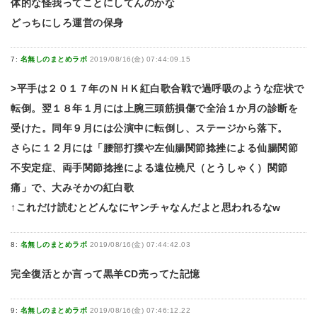
体的な怪我ってことにしてんのかな
どっちにしろ運営の保身
7:
名無しのまとめラボ
2019/08/16(金) 07:44:09.15
>平手は２０１７年のＮＨＫ紅白歌合戦で過呼吸のような症状で
転倒。翌１８年１月には上腕三頭筋損傷で全治１か月の診断を
受けた。同年９月には公演中に転倒し、ステージから落下。
さらに１２月には「腰部打撲や左仙腸関節捻挫による仙腸関節
不安定症、両手関節捻挫による遠位橈尺（とうしゃく）関節
痛」で、大みそかの紅白歌
↑これだけ読むとどんなにヤンチャなんだよと思われるなw
8:
名無しのまとめラボ
2019/08/16(金) 07:44:42.03
完全復活とか言って黒羊CD売ってた記憶
9:
名無しのまとめラボ
2019/08/16(金) 07:46:12.22