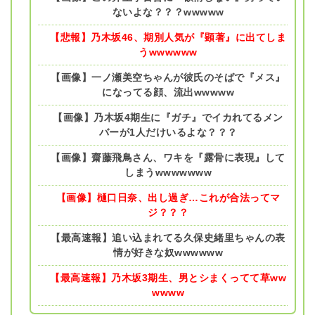
ないよな？？？wwwww
【悲報】乃木坂46、期別人気が『顕著』に出てしま
うwwwwww
【画像】一ノ瀬美空ちゃんが彼氏のそばで『メス』
になってる顔、流出wwwww
【画像】乃木坂4期生に『ガチ』でイカれてるメン
バーが1人だけいるよな？？？
【画像】齋藤飛鳥さん、ワキを『露骨に表現』して
しまうwwwwwww
【画像】樋口日奈、出し過ぎ…これが合法ってマ
ジ？？？
【最高速報】追い込まれてる久保史緒里ちゃんの表
情が好きな奴wwwwww
【最高速報】乃木坂3期生、男とシまくってて草ww
wwww