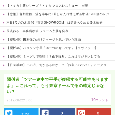
【トミカ】新シリーズ「トミカ クロスレスキュー」 始動
【悲報】老舗旅館、湯を半年に1回しか入れ替えず基準値3700倍のレジオネラ菌増殖…その理由がこれｗｗｗｗ 他
本日8/6の乃木坂46「猫舌SHOWROOM」は筒井あやめ＆鈴木佑捺
長濱ねる、事務所移籍 フラーム所属を発表
【櫻坂46】田村保乃だけジャージを脱いでいた理由
【櫻坂46】ハリソン守屋「ゆーづのせいです」【ラヴィット!】
【櫻坂46】ミーグリで喧嘩！？山下瞳月、これはマジギレしてる
【日向坂46】この月、何かあるのか！？『お願いバッハ！』ミーグリ日程がこちら
Powered by livedoor 相互RSS
関係者「ツアー途中で平手が復帰する可能性あります
よ」←これって、もう東京ドームでるの確定じゃな
い？
10
コメント
2019/08/22/ 8:00
error
0
0