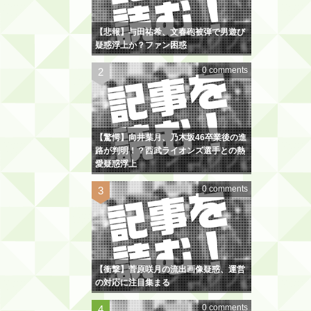
【悲報】与田祐希、文春砲被弾で男遊び
疑惑浮上か？ファン困惑
0 comments
【驚愕】向井葉月、乃木坂46卒業後の進
路が判明！？西武ライオンズ選手との熱
愛疑惑浮上
0 comments
【衝撃】菅原咲月の流出画像疑惑、運営
の対応に注目集まる
0 comments