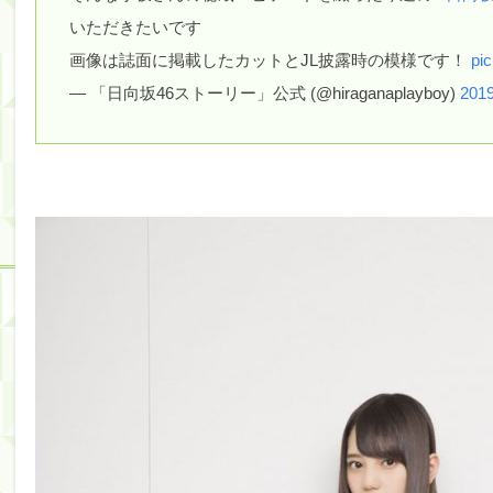
【川﨑桜】まあ、でも筑駒は断れないだろ？
いただきたいです
筒井あやめ、アレをチラリ。こういう偶然の方が官能
画像は誌面に掲載したカットとJL披露時の模様です！
pi
— 「日向坂46ストーリー」公式 (@hiraganaplayboy)
20
Powered by livedoor 相互RSS