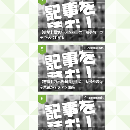
【衝撃】櫻坂46メンバーの下着事情、ガ
チでヤバすぎる
0 comments
【悲報】乃木坂46りりちん、結婚発表は
卒業後か？ファン困惑
0 comments