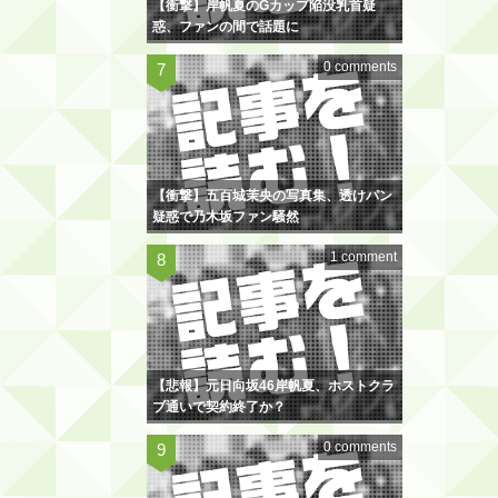
【衝撃】岸帆夏のGカップ陥没乳首疑
惑、ファンの間で話題に
0 comments
【衝撃】五百城茉央の写真集、透けパン
疑惑で乃木坂ファン騒然
1 comment
【悲報】元日向坂46岸帆夏、ホストクラ
ブ通いで契約終了か？
0 comments