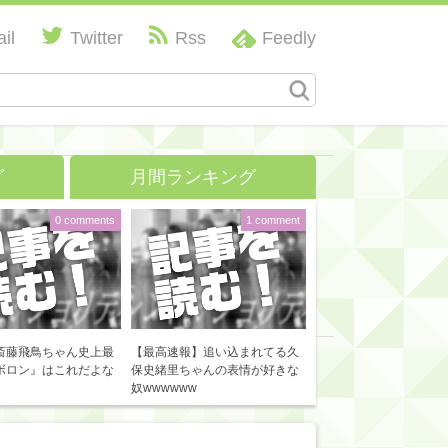
il
Twitter
Rss
Feedly
グ
月間ランキング
0 comments
1 comment
斎藤飛鳥ちゃん史上最
【最高速報】追い込まれてる久
ボロン』はこれだよな
保史緒里ちゃんの表情が好きな
奴wwwwww