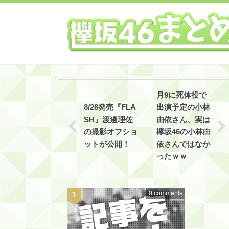
月9に死体役で
8/28発売『FLA
出演予定の小林
SH』渡邉理佐
由依さん、実は
の撮影オフショ
欅坂46の小林由
ットが公開！
依さんではなか
ったｗｗ
0 comments