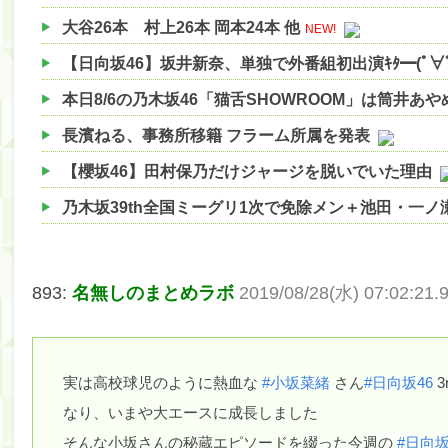
大谷26本 村上26本 岡本24本 他
NEW!
【日向坂46】坂井新奈、単独で外番組初出演ｷﾀ━(ﾟ∀ﾟ)━
本日8/6の乃木坂46「猫舌SHOWROOM」は筒井あ
長濱ねる、事務所移籍 フラーム所属を発表
【櫻坂46】田村保乃だけジャージを脱いでいた理由
乃木坂39th全国ミーグリ1次で免除メン＋池田・一
【櫻坂46】ハリソン守屋「ゆーづのせいです」【ラヴ
【櫻坂46】ミーグリで喧嘩！？山下瞳月、これはマ
893:
名無しのまとめラボ
2019/08/28(水) 07:02:21.
【日向坂46】この月、何かあるのか！？『お願いバ
【速報】中村麗乃ちゃんの思い出、挙げてけwwwwww
実は高校球児のように熱血な
#小坂菜緒
さん
#日向坂46
3
【朗報】増田三莉音さんの生足wwwwwwwwwwww
なり、いまや大エースに成長しました
【朗報】増田三莉音さんの生足wwwwwwwwwwww
そんな小坂さんの秘蔵エピソードを綴った今週の
#日向