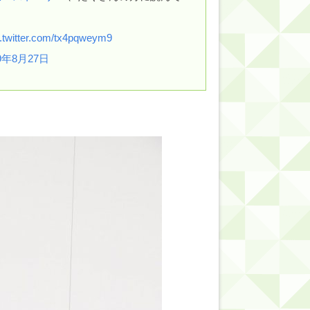
的だよな？
c.twitter.com/tx4pqweym9
19年8月27日