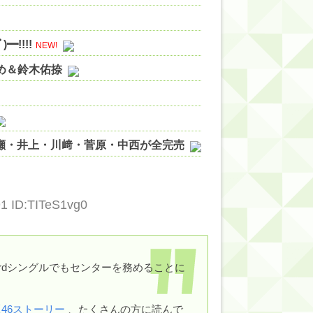
!!!!
NEW!
やめ＆鈴木佑捺
ノ瀬・井上・川﨑・菅原・中西が全完売
ィット!】
ジギレしてる
91 ID:TITeS1vg0
ッハ！』ミーグリ日程がこちら
wwwww
rdシングルでもセンターを務めることに
坂46ストーリー
、たくさんの方に読んで