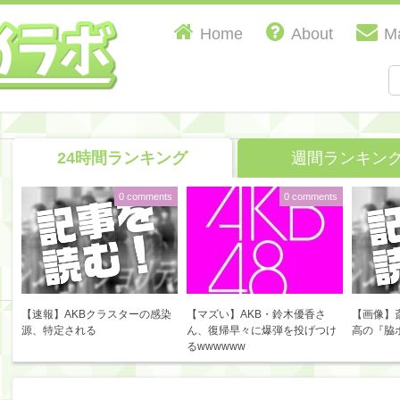
Home
About
Ma
24時間ランキング
週間ランキン
0 comments
0 comments
【速報】AKBクラスターの感染
【マズい】AKB・鈴木優香さ
【画像】
源、特定される
ん、復帰早々に爆弾を投げつけ
高の『脇
るwwwwww