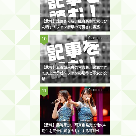
【悲報】遠藤さくら、紅白裏側で素っぴ
ん晒す！ファン衝撃の可愛さに困惑
0 comments
【悲報】五百城茉央の写真集、過激すぎ
て炎上の予感？ファンの期待と不安が交
錯
0 comments
【悲報】藤嶌果歩、写真集発売で他の4
期生を完全に置き去りにする可能性