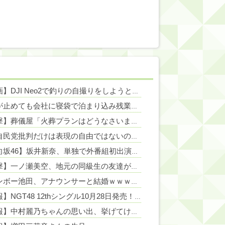
NEW!
【動画】DJI Neo2で釣りの自撮りをしようとした男の悲劇（ノ∇`）
NEW
NEW!
周りが止めても会社に寝袋で泊まり込み残業を続ける先輩Aさん。寝ないように社長が椅子を変えても残る、さらに上司が帰るのを待って戻ってくる始末…そんなある日、出社すると社内が騒然としていて・・・
NEW!
【衝撃】葬儀屋「火葬プランはどうなさいますか？」ワイ喪主「直葬で(即答)」→結果ァw w w w w w w w w w
NEW!
なぜ自民党批判だけは表現の自由ではないのか
NEW!
【日向坂46】坂井新奈、単独で外番組初出演ｷﾀ━(ﾟ∀ﾟ)━!!!!
NEW!
【衝撃】一ノ瀬美空、地元の同級生の友達が地方局の新人アナウンサーwwwwww
レインボー池田、アナウンサーと結婚ｗｗｗｗｗ
NEW!
【朗報】NGT48 12thシングル10月28日発売！2025年6月の「希望列車」以来1年4カ月ぶりの発売！！
【速報】中村麗乃ちゃんの思い出、挙げてけwwwwwwwwwww