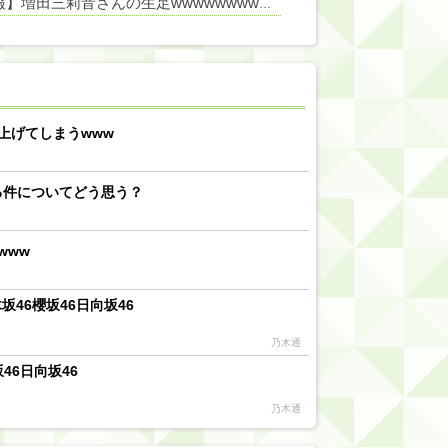
【朗報】増田三莉音さんの生足wwwwwwwwwwww
【川﨑桜】まあ、でも筑駒は断れないだろ？
乃木坂46『オリコン上半期SG1位獲得!!』←もうこれ今が全盛期だろwwwwww
d by livedoor 相互RSS
上げてしまうwww
る件についてどう思う？
www
46櫻坂46日向坂46
乃木通
46日向坂46
乃木通