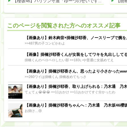
【櫻坂46】ハリソン守屋「ゆーづのせいです」【ラヴィット!】
阪口珠美出演「秘密のストレス共有バラエティ め組の園」男の余計な一言SP【2025.8.5 23:56〜 TBS】
【櫻坂46】ミーグリで喧嘩！？山下瞳月、これはマジギレしてる
このページを閲覧された方へのオススメ記事
【日向坂46】この月、何かあるのか！？『お願いバッハ！』ミーグリ日程がこちら
Powere
Powered by livedoor 相互RSS
【画像あり】鈴木絢音×掛橋沙耶香、ノースリーブで腕を
>>487男の子コンビかわよ
【画像】掛橋沙耶香くんが女装をしてワキを丸出しして
掛橋くんのペロペロしたい部 >>183いや普通に女舐めてえ
【画像あり】掛橋沙耶香さん、思ったより小さかったww
>>260ワイは掛橋くん 掛橋改めてちっさ
【画像あり】掛橋沙耶香、取り上げられる : 乃木通 乃木坂
てぇてぇ😭😭😭 >>11おかけ >>11おかけてすぐ分かったわ
【画像あり】掛橋沙耶香ちゃんへ : 乃木通 乃木坂46櫻坂
お掛け…😢