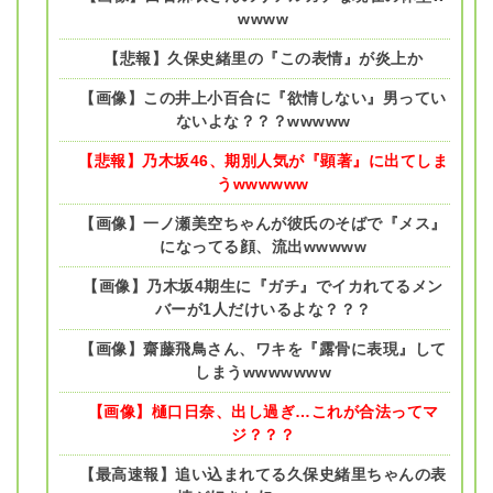
wwww
【悲報】久保史緒里の『この表情』が炎上か
【画像】この井上小百合に『欲情しない』男ってい
ないよな？？？wwwww
【悲報】乃木坂46、期別人気が『顕著』に出てしま
うwwwwww
【画像】一ノ瀬美空ちゃんが彼氏のそばで『メス』
になってる顔、流出wwwww
【画像】乃木坂4期生に『ガチ』でイカれてるメン
バーが1人だけいるよな？？？
【画像】齋藤飛鳥さん、ワキを『露骨に表現』して
しまうwwwwwww
【画像】樋口日奈、出し過ぎ…これが合法ってマ
ジ？？？
【最高速報】追い込まれてる久保史緒里ちゃんの表