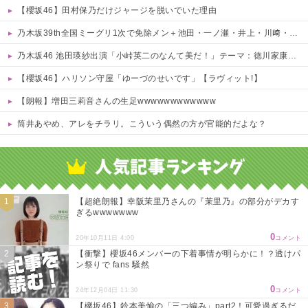
【櫻坂46】田村保乃だけジャージを脱いでいた理由
乃木坂39th全国ミーグリ1次で免除メン＋池田・一ノ瀬・井上・川﨑・菅原・中西が全完売
乃木坂46 池田瑛紗出演「小峠英二のなんて美だ！」テーマ：徳川家康【2025.8.5 24:00〜 TOKYO MX】
【櫻坂46】ハリソン守屋「ゆーづのせいです」【ラヴィット!】
【朗報】増田三莉音さんの生足wwwwwwwwwwww
筒井あやめ、アレをチラリ。こういう偶然の方が官能的だよな？
Powered by livedoor 相互RSS
【超絶朗報】幸阪茉里乃さんの『茉里乃』の部分がデカす
ぎるwwwwwww
0
20年10月11日 4:00
コメント
【衝撃】櫻坂46メンバーの下着事情が明らかに！？透けパ
ン祭りで fans 騒然
0
24年12月04日 11:30
コメント
【欅坂46】鈴本美愉の「三つ編み」part2！可愛過ぎるだ