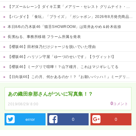
【アズールレーン】ダイキ工業「メアリー・セレスト グリムナイト・リーパー」フィギュア【10日予約開始】
【バンダイ】「食玩」「プライズ」「ガシャポン」2026年8月発売商品【発売スケジュール】
本日8/6の乃木坂46「猫舌SHOWROOM」は筒井あやめ＆鈴木佑捺
長濱ねる、事務所移籍 フラーム所属を発表
【櫻坂46】田村保乃だけジャージを脱いでいた理由
【櫻坂46】ハリソン守屋「ゆーづのせいです」【ラヴィット!】
【櫻坂46】ミーグリで喧嘩！？山下瞳月、これはマジギレしてる
【日向坂46】この月、何かあるのか！？『お願いバッハ！』ミーグリ日程がこちら
Powered by livedoor 相互RSS
あの織田奈那さんがついに写真集！？
0
コメント
2019/08/29/ 8:00
error
0
0