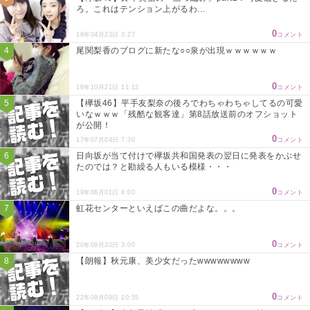
ろ。これはテンション上がるわ…
0
16年04月23日 3:27
コメント
尾関梨香のブログに新たな○○泉が出現ｗｗｗｗｗｗ
0
16年10月21日 11:12
コメント
【欅坂46】平手友梨奈の後ろでわちゃわちゃしてるの可愛
いなｗｗｗ「残酷な観客達」第8話放送前のオフショット
が公開！
0
17年07月04日 7:30
コメント
日向坂が当て付けで欅坂共和国発表の翌日に発表をかぶせ
たのでは？と勘繰る人もいる模様・・・
0
19年06月01日 4:00
コメント
虹花センターといえばこの曲だよな。。。
0
20年09月20日 3:00
コメント
【朗報】秋元康、美少女だったwwwwwwww
0
22年09月09日 10:55
コメント