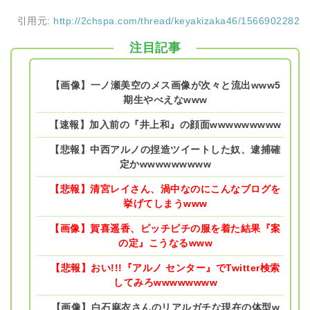
引用元:
http://2chspa.com/thread/keyakizaka46/1566902282
注目記事
【画像】一ノ瀬美空のメス画像が次々と流出www5
期生やべえなwww
【速報】加入前の『井上和』の顔面wwwwwwwww
【悲報】中西アルノの捏造ツイートした奴、逮捕確
定かwwwwwwwww
【悲報】清宮レイさん、渦中なのにこんなブログを
挙げてしまうwww
【画像】賀喜遥香、ピッチピチの服を着た結果『案
の定』こうなるwww
【悲報】おい!!!『アルノ センター』でTwitter検索
してみろwwwwwwww
【画像】白石麻衣さんのリアルガチな現在の体型w