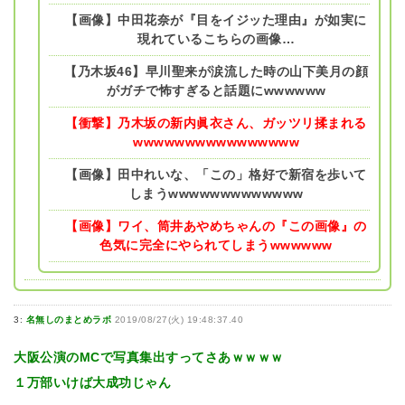
【画像】中田花奈が『目をイジッた理由』が如実に
現れているこちらの画像…
【乃木坂46】早川聖来が涙流した時の山下美月の顔
がガチで怖すぎると話題にwwwwww
【衝撃】乃木坂の新内眞衣さん、ガッツリ揉まれる
wwwwwwwwwwwwwwww
【画像】田中れいな、「この」格好で新宿を歩いて
しまうwwwwwwwwwwwww
【画像】ワイ、筒井あやめちゃんの『この画像』の
色気に完全にやられてしまうwwwwww
3:
名無しのまとめラボ
2019/08/27(火) 19:48:37.40
大阪公演のMCで写真集出すってさあｗｗｗｗ
１万部いけば大成功じゃん