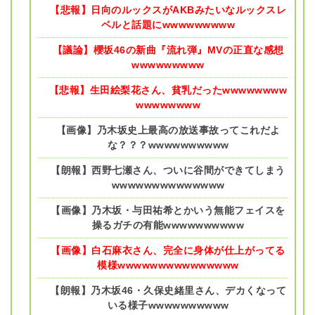
【悲報】日向のルックスがAKBみたいなルックスレ
ベルと話題にwwwwwwwww
【議論】櫻坂46の新曲『流れ弾』MVの正直な感想
wwwwwwwww
【悲報】生田絵梨花さん、貧乳だったwwwwwwww
wwwwwwww
【画像】乃木坂史上最高の放送事故ってこれだよ
な？？？wwwwwwwwww
【朗報】西野七瀬さん、ついに谷間ができてしまう
wwwwwwwwwwwwww
【画像】乃木坂・与田祐希とかいう無能フェイスを
操るガチの有能wwwwwwwwww
【画像】白石麻衣さん、完全に身体が仕上がってる
模様wwwwwwwwwwwwwww
【朗報】乃木坂46・久保史緒里さん、デカくなって
いる様子wwwwwwwwww