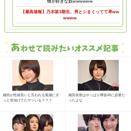
情が好きな奴wwwwww
【最高速報】乃木坂3期生、男とシまくってて草ww
wwww
織田が性格良いと言われる風潮にず
織田奈那はやっぱり欅坂46に必要だ
っと首傾げてたヤツいる？？？
ったよな