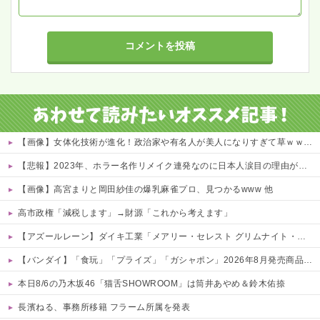
【画像】女体化技術が進化！政治家や有名人が美人になりすぎて草ｗｗｗｗ 他
【悲報】2023年、ホラー名作リメイク連発なのに日本人涙目の理由がこれｗｗｗｗ 他
【画像】高宮まりと岡田紗佳の爆乳麻雀プロ、見つかるwww 他
高市政権「減税します」→財源「これから考えます」
【アズールレーン】ダイキ工業「メアリー・セレスト グリムナイト・リーパー」フィギュア【10日予約開始】
【バンダイ】「食玩」「プライズ」「ガシャポン」2026年8月発売商品【発売スケジュール】
本日8/6の乃木坂46「猫舌SHOWROOM」は筒井あやめ＆鈴木佑捺
長濱ねる、事務所移籍 フラーム所属を発表