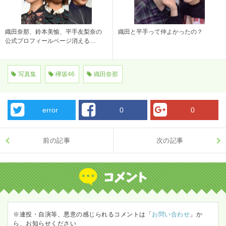
織田奈那、鈴本美愉、平手友梨奈の
織田と平手って仲よかったの？
公式プロフィールページ消える…
写真集
欅坂46
織田奈那
error
0
0
前の記事
次の記事
※連投・自演等、悪意の感じられるコメントは「
お問い合わせ
」か
ら、お知らせください