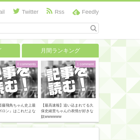
il
Twitter
Rss
Feedly
グ
月間ランキング
0 comments
1 comment
斎藤飛鳥ちゃん史上最
【最高速報】追い込まれてる久
ボロン』はこれだよな
保史緒里ちゃんの表情が好きな
奴wwwwww