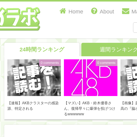
Home
About
Ma
24時間ランキング
週間ランキン
0 comments
0 comments
【速報】AKBクラスターの感染
【マズい】AKB・鈴木優香さ
【画像】
源、特定される
ん、復帰早々に爆弾を投げつけ
高の『脇
るwwwwww