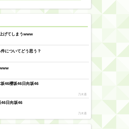
【川﨑桜】まあ、でも筑駒は断れないだろ？
乃木坂46『オリコン上半期SG1位獲得!!』←もうこれ今が全盛期だろwwwwww
d by livedoor 相互RSS
上げてしまうwww
る件についてどう思う？
www
46櫻坂46日向坂46
乃木通
46日向坂46
乃木通