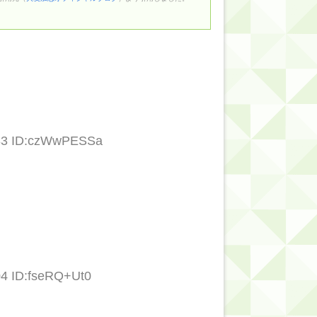
.83 ID:czWwPESSa
04 ID:fseRQ+Ut0