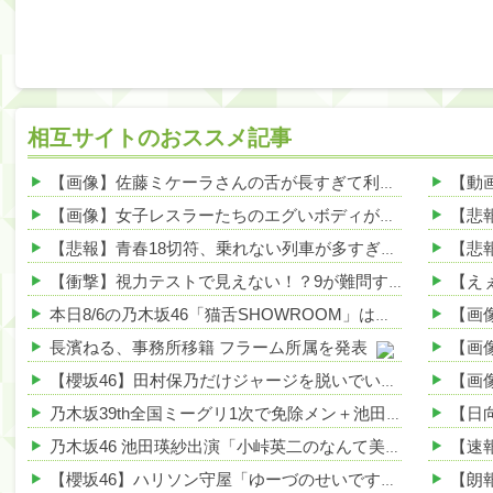
相互サイトのおススメ記事
【画像】佐藤ミケーラさんの舌が長すぎて利点エロしかない件ｗｗｗｗｗ 他
【画像】女子レスラーたちのエグいボディが話題にwwwwww 他
【悲報】青春18切符、乗れない列車が多すぎる理由がこれｗｗｗｗ 他
【衝撃】視力テストで見えない！？9が難問すぎるwwwwww 他
本日8/6の乃木坂46「猫舌SHOWROOM」は筒井あやめ＆鈴木佑捺
長濱ねる、事務所移籍 フラーム所属を発表
【櫻坂46】田村保乃だけジャージを脱いでいた理由
乃木坂39th全国ミーグリ1次で免除メン＋池田・一ノ瀬・井上・川﨑・菅原・中西が全完売
乃木坂46 池田瑛紗出演「小峠英二のなんて美だ！」テーマ：徳川家康【2025.8.5 24:00〜 TOKYO MX】
【櫻坂46】ハリソン守屋「ゆーづのせいです」【ラヴィット!】