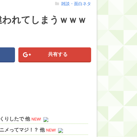
雑談・面白ネタ
違われてしまうｗｗｗ
共有する
くりしたで 他
NEW!
ニメってマジ！？ 他
NEW!