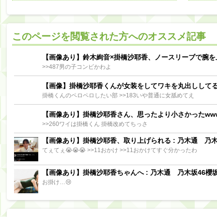
阪口珠美出演「秘密のストレス共有バラエティ め組の園」男の余計な一言SP【2025.8.5 23:56〜 TBS】
【櫻坂46】ミーグリで喧嘩！？山下瞳月、これはマジギレしてる
このページを閲覧された方へのオススメ記事
【日向坂46】この月、何かあるのか！？『お願いバッハ！』ミーグリ日程がこちら
Powere
Powered by livedoor 相互RSS
【画像あり】鈴木絢音×掛橋沙耶香、ノースリーブで腕を
>>487男の子コンビかわよ
【画像】掛橋沙耶香くんが女装をしてワキを丸出しして
掛橋くんのペロペロしたい部 >>183いや普通に女舐めてえ
【画像あり】掛橋沙耶香さん、思ったより小さかったww
>>260ワイは掛橋くん 掛橋改めてちっさ
【画像あり】掛橋沙耶香、取り上げられる : 乃木通 乃木坂
てぇてぇ😭😭😭 >>11おかけ >>11おかけてすぐ分かったわ
【画像あり】掛橋沙耶香ちゃんへ : 乃木通 乃木坂46櫻坂
お掛け…😢