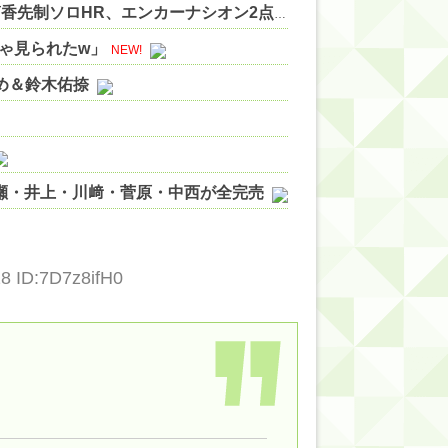
ベイスターズ 3ー0 カープ 片山6回無失点の好投 筒香先制ソロHR、エンカーナシオン2点タイムリー 他
NEW!
ゃ見られたw」
NEW!
やめ＆鈴木佑捺
ノ瀬・井上・川﨑・菅原・中西が全完売
ィット!】
ジギレしてる
28 ID:7D7z8ifH0
ッハ！』ミーグリ日程がこちら
wwwww