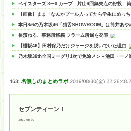
【画像】まま「なんかプール入ってたら学生にめっち
本日8/6の乃木坂46「猫舌SHOWROOM」は筒井あ
長濱ねる、事務所移籍 フラーム所属を発表
【櫻坂46】田村保乃だけジャージを脱いでいた理由
乃木坂39th全国ミーグリ1次で免除メン＋池田・一
【櫻坂46】ハリソン守屋「ゆーづのせいです」【ラヴ
【櫻坂46】ミーグリで喧嘩！？山下瞳月、これはマ
463:
名無しのまとめラボ
2019/08/30(金) 22:28:48.
【日向坂46】この月、何かあるのか！？『お願いバ
【速報】中村麗乃ちゃんの思い出、挙げてけwwwwww
セブンティーン！
【朗報】増田三莉音さんの生足wwwwwwwwwwww
【朗報】増田三莉音さんの生足wwwwwwwwwwww
2019-08-30
【川﨑桜】まあ、でも筑駒は断れないだろ？