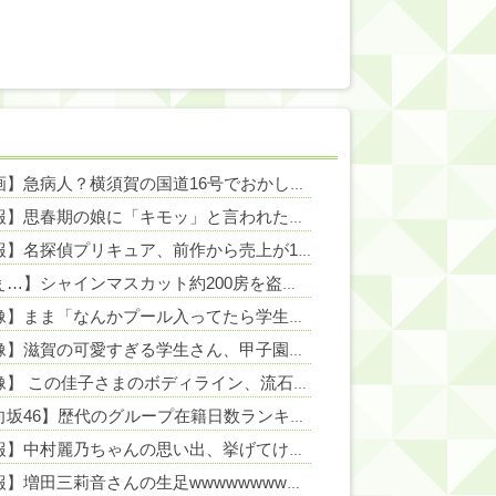
NEW!
【動画】急病人？横須賀の国道16号でおかしな事故が撮影される。
NEW!
NEW!
【悲報】思春期の娘に「キモッ」と言われたお父さん、グレるｗｗｗｗｗｗｗ
NEW!
【悲報】名探偵プリキュア、前作から売上が10億円ダウンwwwwwwwww
NEW!
【えぇ…】シャインマスカット約200房を盗んだ男の自宅を調べた結果ｗｗｗｗｗｗｗｗ
【画像】まま「なんかプール入ってたら学生にめっちゃ見られたw」
NE
【画像】滋賀の可愛すぎる学生さん、甲子園で発見される
NEW!
【画像】 この佳子さまのボディライン、流石にエチエチすぎやろ！
NEW
【日向坂46】歴代のグループ在籍日数ランキングがこちら…
NEW!
【速報】中村麗乃ちゃんの思い出、挙げてけwwwwwwwwwww
【朗報】増田三莉音さんの生足wwwwwwwwwwww