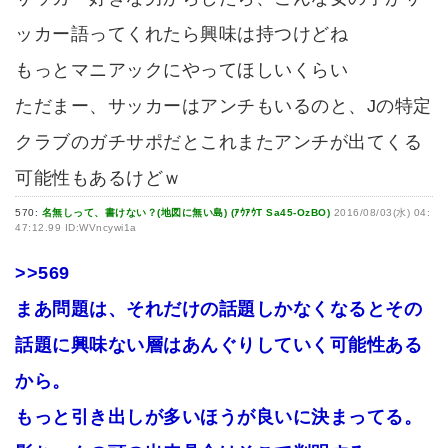
ッカー語ってくれたら興味は持つけどね
もっとマニアックにやってほしいくらい
ただまー、サッカーはアンチもいるのと、Jの特定
クラブのガチサポだとこれまたアンチが出てくる
可能性もあるけどｗ
570:
名無しって、書けない？(地図に無い島) (ｱｳｱｳT Sa45-OzBO)
2016/08/03(水) 04:
47:12.99 ID:WVncywi1a
>>569
まあ問題は、それだけの話題しかなくなるとその
話題に興味ない層はあんぐりしていく可能性ある
から。
もっと引き出しが多いほうが良いに決まってる。