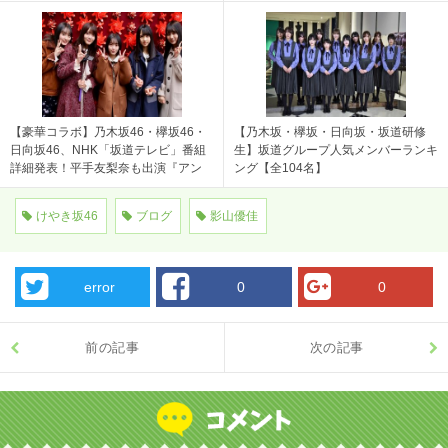
リスマス思い出した
【豪華コラボ】乃木坂46・欅坂46・
【乃木坂・欅坂・日向坂・坂道研修
日向坂46、NHK「坂道テレビ」番組
生】坂道グループ人気メンバーランキ
詳細発表！平手友梨奈も出演『アン
ング【全104名】
ビバレント』パフォーマンス
けやき坂46
ブログ
影山優佳
error
0
0
前の記事
次の記事