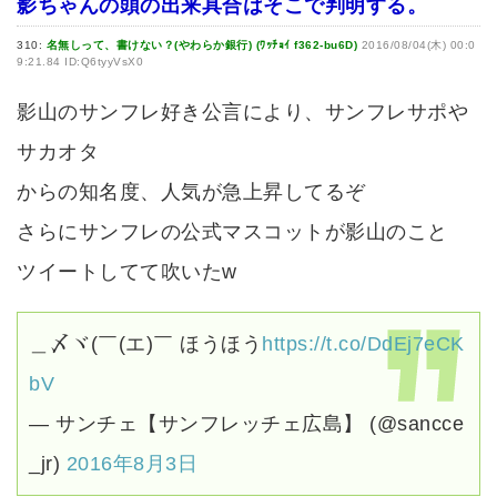
影ちゃんの頭の出来具合はそこで判明する。
310:
名無しって、書けない？(やわらか銀行) (ﾜｯﾁｮｲ f362-bu6D)
2016/08/04(木) 00:0
9:21.84 ID:Q6tyyVsX0
影山のサンフレ好き公言により、サンフレサポや
サカオタ
からの知名度、人気が急上昇してるぞ
さらにサンフレの公式マスコットが影山のこと
ツイートしてて吹いたw
＿〆ヾ(￣(エ)￣ ほうほう
https://t.co/DdEj7eCK
bV
— サンチェ【サンフレッチェ広島】 (@sancce
_jr)
2016年8月3日