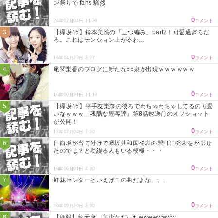
ン祭りで fans 騒然
0
24年12月04日 11:30
コメント
【欅坂46】鈴本美愉の「三つ編み」part2！可愛過ぎるだ
ろ。これはテンション上がるわ…
0
16年04月23日 3:27
コメント
尾関梨香のブログに新たな○○泉が出現ｗｗｗｗｗｗ
0
16年10月21日 11:12
コメント
【欅坂46】平手友梨奈の後ろでわちゃわちゃしてるの可愛
いなｗｗｗ「残酷な観客達」第8話放送前のオフショット
が公開！
0
17年07月04日 7:30
コメント
日向坂が当て付けで欅坂共和国発表の翌日に発表をかぶせ
たのでは？と勘繰る人もいる模様・・・
0
19年06月01日 4:00
コメント
虹花センターといえばこの曲だよな。。。
0
20年09月20日 3:00
コメント
【朗報】秋元康、美少女だったwwwwwwww