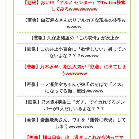
【悲報】おい!!!『アルノ センター』でTwitter検索
してみろwwwwwwww
【画像】白石麻衣さんのリアルガチな現在の体型w
wwww
【悲報】久保史緒里の『この表情』が炎上か
【画像】この井上小百合に『欲情しない』男ってい
ないよな？？？wwwww
【悲報】乃木坂46、期別人気が『顕著』に出てしま
うwwwwww
【画像】一ノ瀬美空ちゃんが彼氏のそばで『メス』
になってる顔、流出wwwww
【画像】乃木坂4期生に『ガチ』でイカれてるメン
バーが1人だけいるよな？？？
【画像】齋藤飛鳥さん、ワキを『露骨に表現』して
しまうwwwwwww
【画像】樋口日奈、出し過ぎ…これが合法ってマ