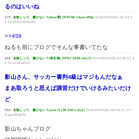
るのはいいね
475:
名無しって、書けない？(dion軍) (ﾜｯﾁｮｲW 74ad-xRNj)
2016/08/03(水) 02:34:0
1.19 ID:bfc4P9UG0
>>459
ねるも前にブログでそんな事書いてたな
464:
名無しって、書けない？(東京都) (ﾜｯﾁｮｲ b285-oK17)
2016/08/03(水) 02:30:57.4
2 ID:u1U8ca5v0
影山さん、サッカー審判4級はマジもんだなぁ
まあ取ろうと思えば講習だけでいけるみたいだけ
ど
564:
名無しって、書けない？(catv?) (JP 0H7c-Sije)
2016/08/03(水) 04:09:21.27 I
D:apv80s47H
影山ちゃんブログ