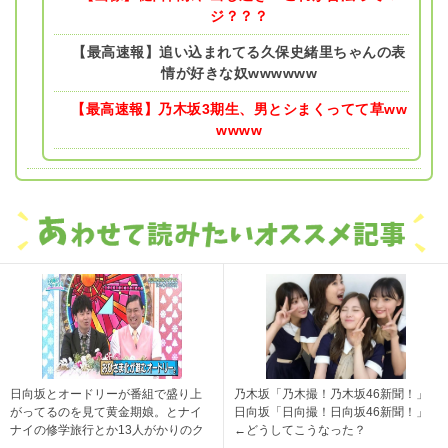
ジ？？？
【最高速報】追い込まれてる久保史緒里ちゃんの表
情が好きな奴wwwwww
【最高速報】乃木坂3期生、男とシまくってて草ww
wwww
日向坂とオードリーが番組で盛り上
乃木坂「乃木撮！乃木坂46新聞！」
がってるのを見て黄金期娘。とナイ
日向坂「日向撮！日向坂46新聞！」
ナイの修学旅行とか13人がかりのク
←どうしてこうなった？