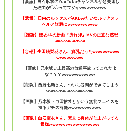
【議論】白石麻衣のYouTubeチャンネルが急失速し
た理由が◯◯ってマジかwwwwwwww
【悲報】日向のルックスがAKBみたいなルックスレ
ベルと話題にwwwwwwwww
【議論】櫻坂46の新曲『流れ弾』MVの正直な感想
wwwwwwwww
【悲報】生田絵梨花さん、貧乳だったwwwwwwww
wwwwwwww
【画像】乃木坂史上最高の放送事故ってこれだよ
な？？？wwwwwwwwww
【朗報】西野七瀬さん、ついに谷間ができてしまう
wwwwwwwwwwwwww
【画像】乃木坂・与田祐希とかいう無能フェイスを
操るガチの有能wwwwwwwwww
【画像】白石麻衣さん、完全に身体が仕上がってる
模様wwwwwwwwwwwwwww