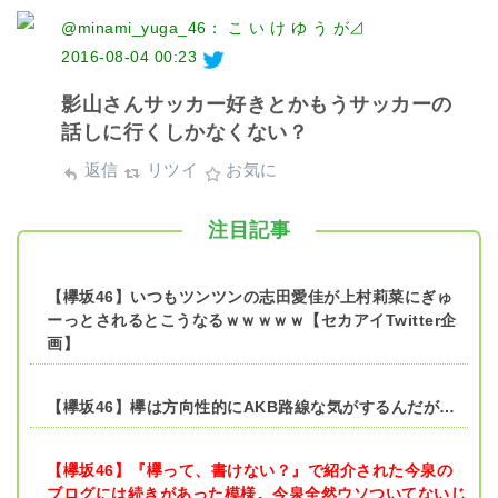
@minami_yuga_46： こ い け ゆ う が⊿
2016-08-04 00:23
影山さんサッカー好きとかもうサッカーの
話しに行くしかなくない？
返信
リツイ
お気に
注目記事
【欅坂46】いつもツンツンの志田愛佳が上村莉菜にぎゅ
ーっとされるとこうなるｗｗｗｗｗ【セカアイTwitter企
画】
【欅坂46】欅は方向性的にAKB路線な気がするんだが…
【欅坂46】『欅って、書けない？』で紹介された今泉の
ブログには続きがあった模様。今泉全然ウソついてないじ