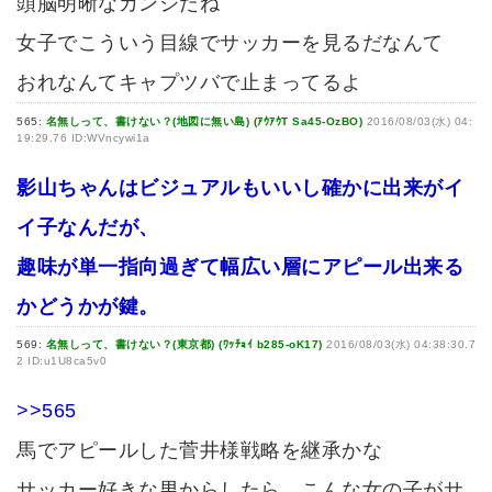
頭脳明晰なカンジだね
女子でこういう目線でサッカーを見るだなんて
おれなんてキャプツバで止まってるよ
565:
名無しって、書けない？(地図に無い島) (ｱｳｱｳT Sa45-OzBO)
2016/08/03(水) 04:
19:29.76 ID:WVncywi1a
影山ちゃんはビジュアルもいいし確かに出来がイ
イ子なんだが、
趣味が単一指向過ぎて幅広い層にアピール出来る
かどうかが鍵。
569:
名無しって、書けない？(東京都) (ﾜｯﾁｮｲ b285-oK17)
2016/08/03(水) 04:38:30.7
2 ID:u1U8ca5v0
>>565
馬でアピールした菅井様戦略を継承かな
サッカー好きな男からしたら、こんな女の子がサ