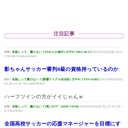
注目記事
456:
名無しって、書けない？(やわらか銀行) (ﾜｯﾁｮｲ df62-oK17)
2016/08/03(水) 02:2
5:59.99 ID:kAdaSIwI0
影ちゃんサッカー審判4級の資格持っているのか
457:
名無しって書けない？(新疆ウイグル自治区) (ﾜｯﾁｮｲ 2750-OzBO)
2016/08/03(水)
02:26:41.47 ID:+0K50R300
ハーフツインの方がイイじゃんｗ
459:
名無しって、書けない？(茸) (ｽｯｯﾌﾟ Sdb8-Y0VN)
2016/08/03(水) 02:27:57.20 I
D:YrEerlGed
全国高校サッカーの応援マネージャーを目標にす