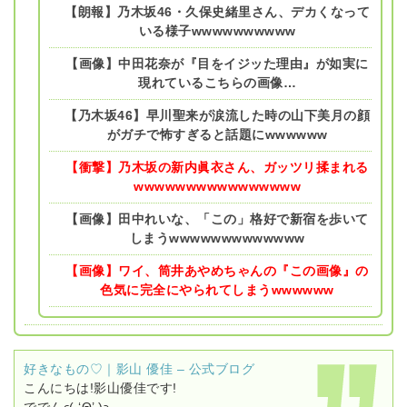
【朗報】乃木坂46・久保史緒里さん、デカくなって
いる様子wwwwwwwwww
【画像】中田花奈が『目をイジッた理由』が如実に
現れているこちらの画像…
【乃木坂46】早川聖来が涙流した時の山下美月の顔
がガチで怖すぎると話題にwwwwww
【衝撃】乃木坂の新内眞衣さん、ガッツリ揉まれる
wwwwwwwwwwwwwwww
【画像】田中れいな、「この」格好で新宿を歩いて
しまうwwwwwwwwwwwww
【画像】ワイ、筒井あやめちゃんの『この画像』の
色気に完全にやられてしまうwwwwww
好きなもの♡｜影山 優佳 – 公式ブログ
こんにちは!影山優佳です!
ででんϵ( ‘Θ’ )϶