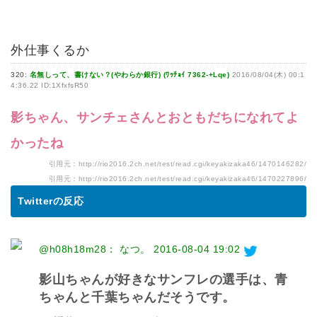
外仕事くるか
320:
名無しって、書けない？(やわらか銀行) (ﾜｯﾁｮｲ 7362-+Lqe)
2016/08/04(木) 00:1
4:36.22 ID:1XfxfsR50
影ちゃん、サンチェさんとおともだちになれてよ
かったね
引用元：
http://rio2016.2ch.net/test/read.cgi/keyakizaka46/1470146282/
引用元：
http://rio2016.2ch.net/test/read.cgi/keyakizaka46/1470227896/
Twitterの反応
@h08h18m28： なつ。
2016-08-04 19:02
影山ちゃんが好きなサンフレの選手は、青
ちゃんと千葉ちゃんだそうです。