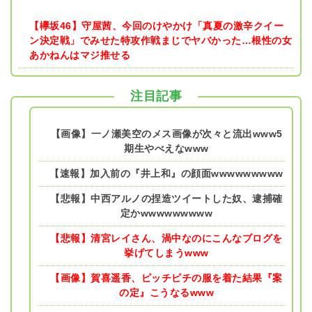
【欅坂46】守屋茜、今回のけやかけ「真夏の激辛クイー
ン決定戦」でみせた特攻作戦まじでヤバかった…根性の女
あかねんはマジ推せる
注目記事
【画像】一ノ瀬美空のメス画像が次々と流出www5
期生やべえなwww
【速報】加入前の『井上和』の顔面wwwwwwwww
【悲報】中西アルノの捏造ツイートした奴、逮捕確
定かwwwwwwwww
【悲報】清宮レイさん、渦中なのにこんなブログを
挙げてしまうwww
【画像】賀喜遥香、ピッチピチの服を着た結果『案
の定』こうなるwww