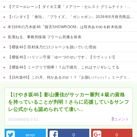
【アズールレーン】ダイキ工業「メアリー・セレスト グリムナイト・リーパー」フィギュア【10日予約開始】
【バンダイ】「食玩」「プライズ」「ガシャポン」2026年8月発売商品【発売スケジュール】
本日8/6の乃木坂46「猫舌SHOWROOM」は筒井あやめ＆鈴木佑捺
長濱ねる、事務所移籍 フラーム所属を発表
【櫻坂46】田村保乃だけジャージを脱いでいた理由
【櫻坂46】ハリソン守屋「ゆーづのせいです」【ラヴィット!】
【櫻坂46】ミーグリで喧嘩！？山下瞳月、これはマジギレしてる
【日向坂46】この月、何かあるのか！？『お願いバッハ！』ミーグリ日程がこちら
Powered by livedoor 相互RSS
【けやき坂46】影山優佳がサッカー審判４級の資格
を持っていることが判明！さらに応援しているサンフ
レ公式からも認められてて凄い…
3
コメント
2016/08/05/ 0:51
error
0
0