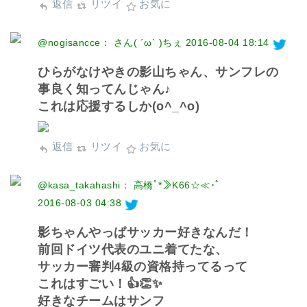
返信
リツイ
お気に
@nogisancce： さん( ´ω` )ちぇ
2016-08-04 18:14
ひらがなけやきの影山ちゃん、サンフレの
事良く知ってんじゃん♪
これは応援するしか(o^_^o)
返信
リツイ
お気に
@kasa_takahashi： 高橋ﾟ*≫K66☆≪･ﾟ
2016-08-03 04:38
影ちゃんやっぱサッカー好きなんだ！
前回ドイツ代表のユニ着てたな、
サッカー審判4級の資格持ってるって
これはすごい！👍👏✨
好きなチームはサンフ