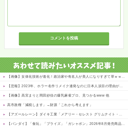
【画像】女体化技術が進化！政治家や有名人が美人になりすぎて草ｗｗｗｗ 他
【悲報】2023年、ホラー名作リメイク連発なのに日本人涙目の理由がこれｗｗｗｗ 他
【画像】高宮まりと岡田紗佳の爆乳麻雀プロ、見つかるwww 他
高市政権「減税します」→財源「これから考えます」
【アズールレーン】ダイキ工業「メアリー・セレスト グリムナイト・リーパー」フィギュア【10日予約開始】
【バンダイ】「食玩」「プライズ」「ガシャポン」2026年8月発売商品【発売スケジュール】