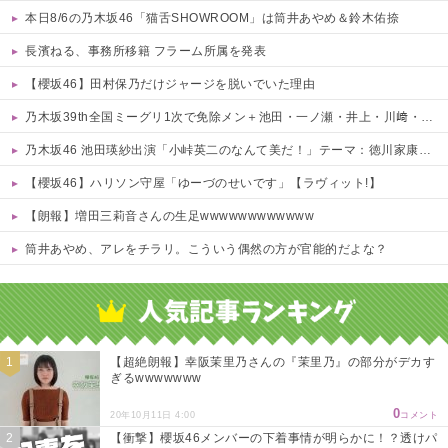
本日8/6の乃木坂46「猫舌SHOWROOM」は筒井あやめ＆鈴木佑捺
長濱ねる、事務所移籍 フラーム所属を発表
【櫻坂46】田村保乃だけジャージを脱いでいた理由
乃木坂39th全国ミーグリ1次で免除メン＋池田・一ノ瀬・井上・川﨑・菅原・中西が全完売
乃木坂46 池田瑛紗出演「小峠英二のなんて美だ！」テーマ：徳川家康【2025.8.5 24:00〜 TOKYO MX】
【櫻坂46】ハリソン守屋「ゆーづのせいです」【ラヴィット!】
【朗報】増田三莉音さんの生足wwwwwwwwwwww
筒井あやめ、アレをチラリ。こういう偶然の方が官能的だよな？
Powered by livedoor 相互RSS
【超絶朗報】幸阪茉里乃さんの『茉里乃』の部分がデカす
ぎるwwwwwww
0
20年10月11日 4:00
コメント
【衝撃】櫻坂46メンバーの下着事情が明らかに！？透けパ