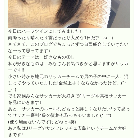
今日はハーフツインにしてみました♪
雨降ったり晴れたり雷だったり大変な1日だ(*￣ω￣)
さてさて、このブログでちょっとずつ自己紹介していきたい
な〜って思ってます♪
今日のテーマは「好きなもの①!」
私が好きなものは、みなさんお気づきかと思いますがサッカ
ーです!!
小さい時から地元のサッカーチームで男の子の中に一人、混
じってやっていたました!全然上手くならなかったけど…(´･
_･`)
でも家族みんなサッカーが大好きでJリーグや高校サッカー
を見にいきます♪
あと、サッカーのルールなどもっと詳しくなりたい!って思っ
てサッカー審判4級の資格も取っちゃいました(*^^*)
(使う場面ないんですけどねっ♪笑)
あと私はJリーグでサンフレッチェ広島というチームが大好
きです!