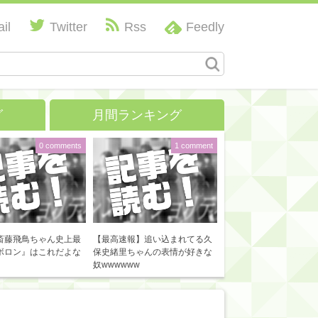
il
Twitter
Rss
Feedly
グ
月間ランキング
0 comments
1 comment
斎藤飛鳥ちゃん史上最
【最高速報】追い込まれてる久
ボロン』はこれだよな
保史緒里ちゃんの表情が好きな
奴wwwwww