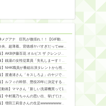
NEW!
宇賀神メグアナ 巨乳が微揺れ！！【GIF動画あり】
NEW!
NEW!
冨里奈央、超薄着。背徳感ヤバすぎだってwwwwwww
NEW!
【朗報】AKB伊藤百花 オルビス ザ クレンジングオイルとのタイアップ決定！！【AKB48いともも】
【画像】銭湯の女性従業員「失礼しまーす！！」
NEW!
【速報】NHK職員が番組出演タレントから性被害！？←コレマジならヤバくねーか？
【悲報】渡邊渚さん「キスしろよ」のヤジでPTSD発症時の状態に逆戻り
【速報】ルフィの幹部、懲役20年に決定する←コレは妥当か？？？？？？？
【爆笑動画】ママさん「新しい洗濯機買って1発目に回したらコレw」←こwれwはw w w w w w w w w w
【速報】中村麗乃ちゃんの思い出、挙げてけwwwwwwwwwww
【朗報】増田三莉音さんの生足wwwwwwwwwwww