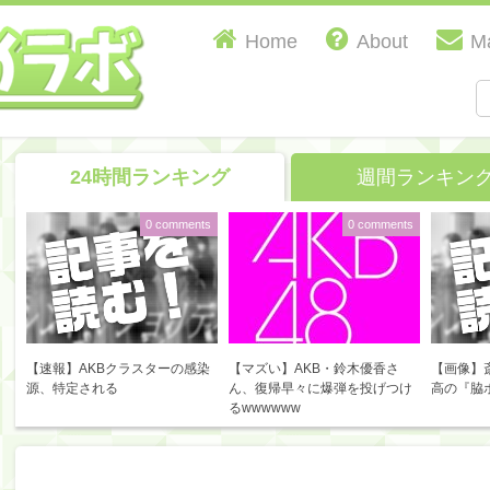
Home
About
Ma
24時間ランキング
週間ランキン
0 comments
0 comments
【速報】AKBクラスターの感染
【マズい】AKB・鈴木優香さ
【画像】
源、特定される
ん、復帰早々に爆弾を投げつけ
高の『脇
るwwwwww