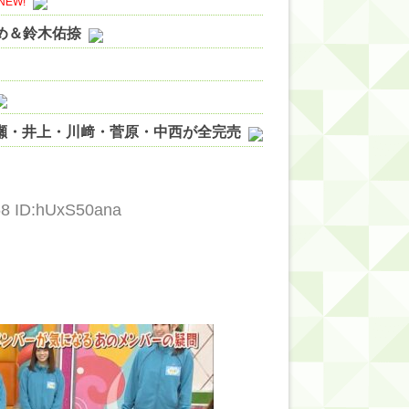
NEW!
やめ＆鈴木佑捺
ノ瀬・井上・川﨑・菅原・中西が全完売
ィット!】
ジギレしてる
68 ID:hUxS50ana
ッハ！』ミーグリ日程がこちら
wwwww
的だよな？