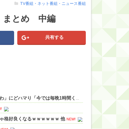
TV番組・ネット番組・ニュース番組
況、まとめ 中編
共有する
【ホロライブ】アキロゼ、映画をきっかけに「ちいかわ」にどハマり「今では毎晩1時間くらい見ながら入眠しています」 他
!
ゃ格好良くなるｗｗｗｗｗｗ 他
NEW!