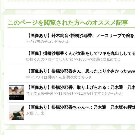
阪口珠美出演「秘密のストレス共有バラエティ め組の園」男の余計な一言SP【2025.8.5 23:56〜 TBS】
【櫻坂46】ミーグリで喧嘩！？山下瞳月、これはマジギレしてる
このページを閲覧された方へのオススメ記事
【日向坂46】この月、何かあるのか！？『お願いバッハ！』ミーグリ日程がこちら
Powere
Powered by livedoor 相互RSS
【画像あり】鈴木絢音×掛橋沙耶香、ノースリーブで腕を
>>487男の子コンビかわよ
【画像】掛橋沙耶香くんが女装をしてワキを丸出しして
掛橋くんのペロペロしたい部 >>183いや普通に女舐めてえ
【画像あり】掛橋沙耶香さん、思ったより小さかったww
>>260ワイは掛橋くん 掛橋改めてちっさ
【画像あり】掛橋沙耶香、取り上げられる : 乃木通 乃木坂
てぇてぇ😭😭😭 >>11おかけ >>11おかけてすぐ分かったわ
【画像あり】掛橋沙耶香ちゃんへ : 乃木通 乃木坂46櫻坂
お掛け…😢