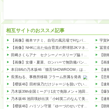
相互サイトのおススメ記事
【画像】橋本マナミ、自宅の風呂場でHなパンティ姿を見せつける 他
【画像】NHKに出た仙台育英の野球部JKマネージャー、ガチで可愛いぞ 他
田﨑さくらアナ セクシーノースリーブ脇！！ 他
NEW!
【画像】女優・夏菜、ロンハーで無防備パンチラ 他
NEW!
本日8/6の乃木坂46「猫舌SHOWROOM」は筒井あやめ＆鈴木佑捺
長濱ねる、事務所移籍 フラーム所属を発表
【櫻坂46】田村保乃だけジャージを脱いでいた理由
乃木坂39th全国ミーグリ1次で免除メン＋池田・一ノ瀬・井上・川﨑・菅原・中西が全完売
乃木坂46 池田瑛紗出演「小峠英二のなんて美だ！」テーマ：徳川家康【2025.8.5 24:00〜 TOKYO MX】
【櫻坂46】ハリソン守屋「ゆーづのせいです」【ラヴィット!】