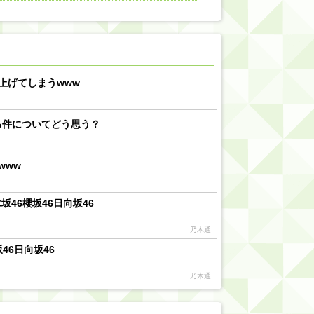
【川﨑桜】まあ、でも筑駒は断れないだろ？
乃木坂46『オリコン上半期SG1位獲得!!』←もうこれ今が全盛期だろwwwwww
d by livedoor 相互RSS
上げてしまうwww
る件についてどう思う？
www
46櫻坂46日向坂46
乃木通
46日向坂46
乃木通