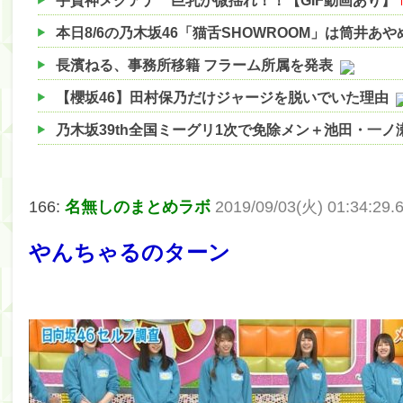
宇賀神メグアナ 巨乳が微揺れ！！【GIF動画あり】
本日8/6の乃木坂46「猫舌SHOWROOM」は筒井あ
長濱ねる、事務所移籍 フラーム所属を発表
【櫻坂46】田村保乃だけジャージを脱いでいた理由
乃木坂39th全国ミーグリ1次で免除メン＋池田・一
【櫻坂46】ハリソン守屋「ゆーづのせいです」【ラヴ
【櫻坂46】ミーグリで喧嘩！？山下瞳月、これはマ
166:
名無しのまとめラボ
2019/09/03(火) 01:34:29.
【日向坂46】この月、何かあるのか！？『お願いバ
やんちゃるのターン
【速報】中村麗乃ちゃんの思い出、挙げてけwwwwww
【朗報】増田三莉音さんの生足wwwwwwwwwwww
【朗報】増田三莉音さんの生足wwwwwwwwwwww
【川﨑桜】まあ、でも筑駒は断れないだろ？
筒井あやめ、アレをチラリ。こういう偶然の方が官能