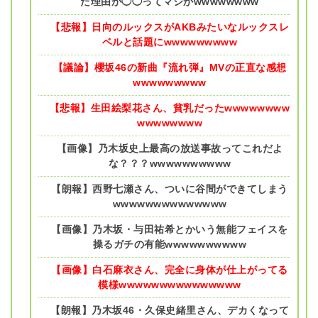
た理由が◯◯ってマジかwwwwwwww
【悲報】日向のルックスがAKBみたいなルックスレ
ベルと話題にwwwwwwwww
【議論】櫻坂46の新曲『流れ弾』MVの正直な感想
wwwwwwwww
【悲報】生田絵梨花さん、貧乳だったwwwwwwww
wwwwwwww
【画像】乃木坂史上最高の放送事故ってこれだよ
な？？？wwwwwwwwww
【朗報】西野七瀬さん、ついに谷間ができてしまう
wwwwwwwwwwwwww
【画像】乃木坂・与田祐希とかいう無能フェイスを
操るガチの有能wwwwwwwwww
【画像】白石麻衣さん、完全に身体が仕上がってる
模様wwwwwwwwwwwwwww
【朗報】乃木坂46・久保史緒里さん、デカくなって