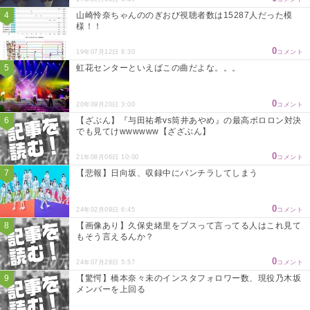
山崎怜奈ちゃんののぎおび視聴者数は15287人だった模
様！！
0
19年07月12日 8:30
コメント
虹花センターといえばこの曲だよな。。。
0
20年09月20日 3:00
コメント
【ざぶん】『与田祐希vs筒井あやめ』の最高ボロロン対決
でも見てけwwwwww【ざざぶん】
0
21年08月06日 10:00
コメント
【悲報】日向坂、収録中にパンチラしてしまう
0
24年02月09日 6:45
コメント
【画像あり】久保史緒里をブスって言ってる人はこれ見て
もそう言えるんか？
0
24年07月28日 5:57
コメント
【驚愕】橋本奈々未のインスタフォロワー数、現役乃木坂
メンバーを上回る