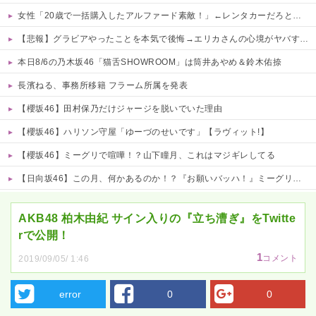
女性「20歳で一括購入したアルファード素敵！」←レンタカーだろと批判殺到
【悲報】グラビアやったことを本気で後悔→エリカさんの心境がヤバすぎるwwww 他
本日8/6の乃木坂46「猫舌SHOWROOM」は筒井あやめ＆鈴木佑捺
長濱ねる、事務所移籍 フラーム所属を発表
【櫻坂46】田村保乃だけジャージを脱いでいた理由
【櫻坂46】ハリソン守屋「ゆーづのせいです」【ラヴィット!】
【櫻坂46】ミーグリで喧嘩！？山下瞳月、これはマジギレしてる
【日向坂46】この月、何かあるのか！？『お願いバッハ！』ミーグリ日程がこちら
Powered by livedoor 相互RSS
AKB48 柏木由紀 サイン入りの『立ち漕ぎ』をTwitte
rで公開！
1
コメント
2019/09/05/ 1:46
error
0
0