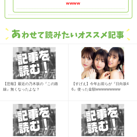
wwww
【悲報】最近の乃木坂の『この路
【すげえ】今年お前らが『日向坂4
線』無くなったよな？
6』使った金額wwwwwwwww