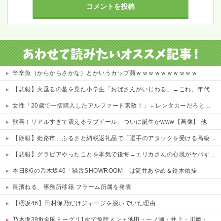
辛辛魚（からからさかな）とかいうカップ麺ｗｗｗｗｗｗｗｗｗｗ
【悲報】火垂るの墓を見た小学生「おばさんがいじわる」←これ、年代とともに変わっていくよな…
女性「20歳で一括購入したアルファード素敵！」←レンタカーだろと批判殺到
歓喜！リアルすぎて震えるラブドール、ついに誕生かwww【画像】 他
【朗報】姫路市、ふるさと納税返礼品で「選手のアタックを受ける高級SM」ｗｗｗｗ 他
【悲報】グラビアやったことを本気で後悔→エリカさんの心境がヤバすぎるwwww 他
本日8/6の乃木坂46「猫舌SHOWROOM」は筒井あやめ＆鈴木佑捺
長濱ねる、事務所移籍 フラーム所属を発表
【櫻坂46】田村保乃だけジャージを脱いでいた理由
乃木坂39th全国ミーグリ1次で免除メン＋池田・一ノ瀬・井上・川﨑・菅原・中西が全完売