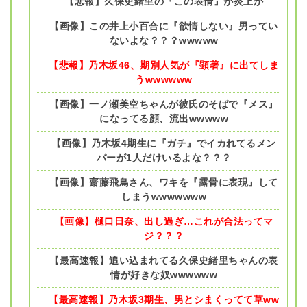
【悲報】久保史緒里の『この表情』が炎上か
【画像】この井上小百合に『欲情しない』男ってい
ないよな？？？wwwww
【悲報】乃木坂46、期別人気が『顕著』に出てしま
うwwwwww
【画像】一ノ瀬美空ちゃんが彼氏のそばで『メス』
になってる顔、流出wwwww
【画像】乃木坂4期生に『ガチ』でイカれてるメン
バーが1人だけいるよな？？？
【画像】齋藤飛鳥さん、ワキを『露骨に表現』して
しまうwwwwwww
【画像】樋口日奈、出し過ぎ…これが合法ってマ
ジ？？？
【最高速報】追い込まれてる久保史緒里ちゃんの表
情が好きな奴wwwwww
【最高速報】乃木坂3期生、男とシまくってて草ww