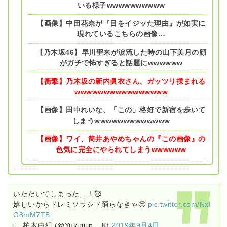
いる様子wwwwwwwwww
【画像】中田花奈が『目をイジッた理由』が如実に
現れているこちらの画像…
【乃木坂46】早川聖来が涙流した時の山下美月の顔
がガチで怖すぎると話題にwwwwww
【衝撃】乃木坂の新内眞衣さん、ガッツリ揉まれる
wwwwwwwwwwwwwwww
【画像】田中れいな、「この」格好で新宿を歩いて
しまうwwwwwwwwwwwww
【画像】ワイ、筒井あやめちゃんの『この画像』の
色気に完全にやられてしまうwwwwww
いただいてしまった…！🥰
嬉しいからドレミソラシド踊らなきゃ🥺
pic.twitter.com/NxI
O8mM7TB
— 柏木由紀 (@Yukiriiiin__K)
2019年9月4日