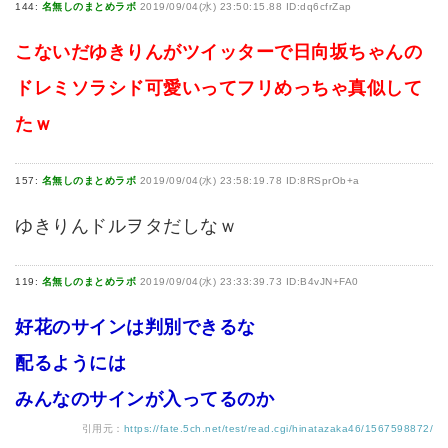
144:
名無しのまとめラボ
2019/09/04(水) 23:50:15.88 ID:dq6cfrZap
こないだゆきりんがツイッターで日向坂ちゃんの
ドレミソラシド可愛いってフリめっちゃ真似して
たｗ
157:
名無しのまとめラボ
2019/09/04(水) 23:58:19.78 ID:8RSprOb+a
ゆきりんドルヲタだしなｗ
119:
名無しのまとめラボ
2019/09/04(水) 23:33:39.73 ID:B4vJN+FA0
好花のサインは判別できるな
配るようには
みんなのサインが入ってるのか
引用元：
https://fate.5ch.net/test/read.cgi/hinatazaka46/1567598872/