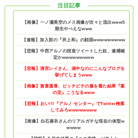
注目記事
【画像】一ノ瀬美空のメス画像が次々と流出www5
期生やべえなwww
【速報】加入前の『井上和』の顔面wwwwwwwww
【悲報】中西アルノの捏造ツイートした奴、逮捕確
定かwwwwwwwww
【悲報】清宮レイさん、渦中なのにこんなブログを
挙げてしまうwww
【画像】賀喜遥香、ピッチピチの服を着た結果『案
の定』こうなるwww
【悲報】おい!!!『アルノ センター』でTwitter検索
してみろwwwwwwww
【画像】白石麻衣さんのリアルガチな現在の体型w
wwww