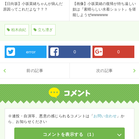
【日向坂】小坂菜緒ちゃんが病んだ
【画像】小坂菜緒の復帰が待ち遠しい
原因ってこれだよな？？？
奴は『素晴らしい水着ショット』を堪
能しようぜwwwwww
柏木由紀
立ち漕ぎ
error
0
0
前の記事
次の記事
※連投・自演等、悪意の感じられるコメントは「
お問い合わせ
」か
ら、お知らせください
コメントを表示する
（1）