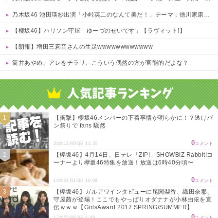
乃木坂46 池田瑛紗出演「小峠英二のなんて美だ！」テーマ：徳川家康【2025.8.5 24:00〜 TOKYO MX】
【櫻坂46】ハリソン守屋「ゆーづのせいです」【ラヴィット!】
【朗報】増田三莉音さんの生足wwwwwwwwwwww
筒井あやめ、アレをチラリ。こういう偶然の方が官能的だよな？
Powered by livedoor 相互RSS
【衝撃】櫻坂46メンバーの下着事情が明らかに！？透けパ
ン祭りで fans 騒然
0
24年12月04日 11:30
コメント
【欅坂46】4月14日、日テレ「ZIP!」SHOWBIZ Rabbit!コ
ーナーより欅坂46特集を放送！放送は6時40分頃〜
0
16年04月13日 10:08
コメント
【欅坂46】ガルアワインタビューに尾関梨香、織田奈那、
守屋茜が登場！ここでもやっぱりオダナナが小林由依を宣
伝ｗｗｗ【GirlsAward 2017 SPRING/SUMMER】
0
17年05月03日 4:49
コメント