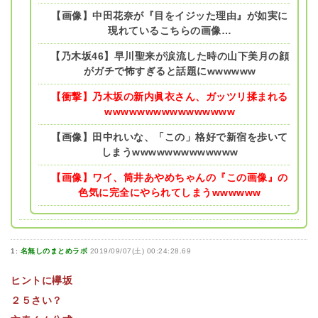
【画像】中田花奈が『目をイジッた理由』が如実に
現れているこちらの画像…
【乃木坂46】早川聖来が涙流した時の山下美月の顔
がガチで怖すぎると話題にwwwwww
【衝撃】乃木坂の新内眞衣さん、ガッツリ揉まれる
wwwwwwwwwwwwwwww
【画像】田中れいな、「この」格好で新宿を歩いて
しまうwwwwwwwwwwwww
【画像】ワイ、筒井あやめちゃんの『この画像』の
色気に完全にやられてしまうwwwwww
1:
名無しのまとめラボ
2019/09/07(土) 00:24:28.69
ヒントに欅坂
２５さい？