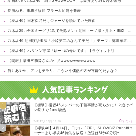
本日8/6の乃木坂46「猫舌SHOWROOM」は筒井あやめ＆鈴木佑捺
長濱ねる、事務所移籍 フラーム所属を発表
【櫻坂46】田村保乃だけジャージを脱いでいた理由
乃木坂39th全国ミーグリ1次で免除メン＋池田・一ノ瀬・井上・川﨑・菅原・中西が全完売
乃木坂46 池田瑛紗出演「小峠英二のなんて美だ！」テーマ：徳川家康【2025.8.5 24:00〜 TOKYO MX】
【櫻坂46】ハリソン守屋「ゆーづのせいです」【ラヴィット!】
【朗報】増田三莉音さんの生足wwwwwwwwwwww
筒井あやめ、アレをチラリ。こういう偶然の方が官能的だよな？
Powered by livedoor 相互RSS
【衝撃】櫻坂46メンバーの下着事情が明らかに！？透けパ
ン祭りで fans 騒然
0
24年12月04日 11:30
コメント
【欅坂46】4月14日、日テレ「ZIP!」SHOWBIZ Rabbit!コ
ーナーより欅坂46特集を放送！放送は6時40分頃〜