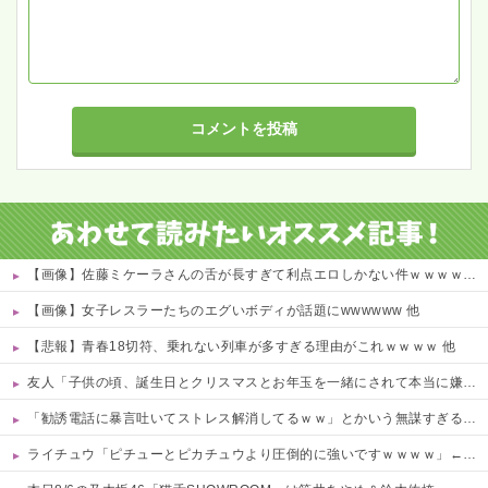
【画像】佐藤ミケーラさんの舌が長すぎて利点エロしかない件ｗｗｗｗｗ 他
【画像】女子レスラーたちのエグいボディが話題にwwwwww 他
【悲報】青春18切符、乗れない列車が多すぎる理由がこれｗｗｗｗ 他
友人「子供の頃、誕生日とクリスマスとお年玉を一緒にされて本当に嫌だった！」と毎年愚痴ってたのに……結婚式と入籍を誕生日と同じ日に決定！←いや、毎年の愚痴は何だったんだよ！？
「勧誘電話に暴言吐いてストレス解消してるｗｗ」とかいう無謀すぎる同僚！住所や個人情報を握られてる恐怖すら理解できない頭の弱さに絶句
ライチュウ「ピチューとピカチュウより圧倒的に強いですｗｗｗｗ」←こいつが不人気な理由