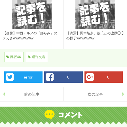
【画像】中西アルノの『膨らみ』の
【終焉】岡本姫奈、彼氏との濃厚◯◯
デカさwwwwwwww
の様子wwwwwww
欅坂46
週刊文春
error
0
0
前の記事
次の記事