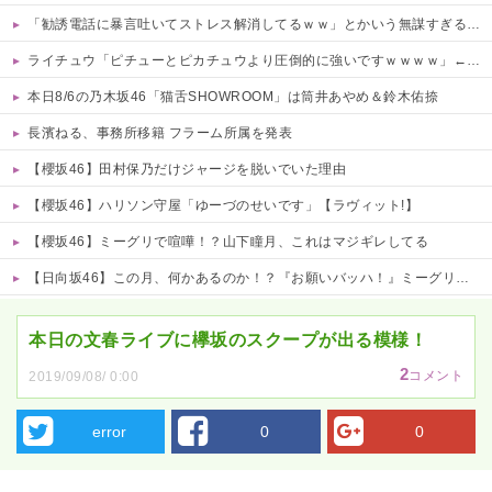
「勧誘電話に暴言吐いてストレス解消してるｗｗ」とかいう無謀すぎる同僚！住所や個人情報を握られてる恐怖すら理解できない頭の弱さに絶句
ライチュウ「ピチューとピカチュウより圧倒的に強いですｗｗｗｗ」←こいつが不人気な理由
本日8/6の乃木坂46「猫舌SHOWROOM」は筒井あやめ＆鈴木佑捺
長濱ねる、事務所移籍 フラーム所属を発表
【櫻坂46】田村保乃だけジャージを脱いでいた理由
【櫻坂46】ハリソン守屋「ゆーづのせいです」【ラヴィット!】
【櫻坂46】ミーグリで喧嘩！？山下瞳月、これはマジギレしてる
【日向坂46】この月、何かあるのか！？『お願いバッハ！』ミーグリ日程がこちら
Powered by livedoor 相互RSS
本日の文春ライブに欅坂のスクープが出る模様！
2
コメント
2019/09/08/ 0:00
error
0
0