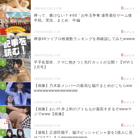
0
16年04月13日 10:08
コメント
欅って、書けない？＃66「お年玉争奪 連帯責任ゲーム後
半戦」実況、まとめ 中編
0
17年01月30日 3:18
コメント
欅坂46ツイプロ検索数ランキングを再確認してみたwwww
0
18年07月14日 8:00
コメント
平手友梨奈、クマに抱きつく先行カットが公開！【ViVi 1
2月号】
0
19年10月19日 2:58
コメント
【画像】乃木坂メンバーの最高な脇汗まとめがこちらww
wwwwwwwwwwwwwww
0
21年05月15日 12:00
コメント
【画像】おい!!! 井上和のブトももが最高すぎるぞwwwマ
ジでwww【画像】
0
22年06月10日 6:30
コメント
【速報】正源司陽子、脇汗ビッシャビシャ姿を1億人に見
せつけてしまうwwwwwwwww