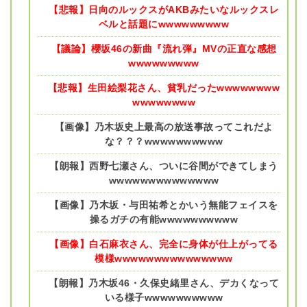
【悲報】日向のルックスがAKBみたいなルックスレ
ベルと話題にwwwwwwwww
【議論】櫻坂46の新曲『流れ弾』MVの正直な感想
wwwwwwwww
【悲報】生田絵梨花さん、貧乳だったwwwwwwww
wwwwwwww
【画像】乃木坂史上最高の放送事故ってこれだよ
な？？？wwwwwwwwww
【朗報】西野七瀬さん、ついに谷間ができてしまう
wwwwwwwwwwwwww
【画像】乃木坂・与田祐希とかいう無能フェイスを
操るガチの有能wwwwwwwwww
【画像】白石麻衣さん、完全に身体が仕上がってる
模様wwwwwwwwwwwwwww
【朗報】乃木坂46・久保史緒里さん、デカくなって
いる様子wwwwwwwwww