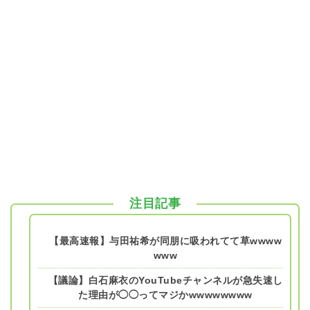
注目記事
【最高速報】与田祐希が同朋に吸われてて草wwww
www
【議論】白石麻衣のYouTubeチャンネルが急失速し
た理由が◯◯ってマジかwwwwwwww