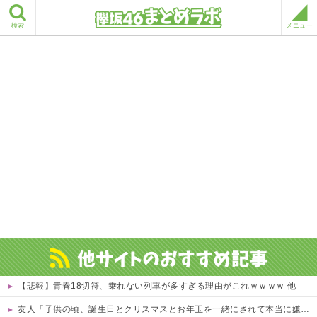
検索
メニュー
【悲報】青春18切符、乗れない列車が多すぎる理由がこれｗｗｗｗ 他
友人「子供の頃、誕生日とクリスマスとお年玉を一緒にされて本当に嫌だった！」と毎年愚痴ってたのに……結婚式と入籍を誕生日と同じ日に決定！←いや、毎年の愚痴は何だったんだよ！？