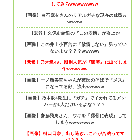
してみろwwwwwwww
【画像】白石麻衣さんのリアルガチな現在の体型w
wwww
【悲報】久保史緒里の『この表情』が炎上か
【画像】この井上小百合に『欲情しない』男ってい
ないよな？？？wwwww
【悲報】乃木坂46、期別人気が『顕著』に出てしま
うwwwwww
【画像】一ノ瀬美空ちゃんが彼氏のそばで『メス』
になってる顔、流出wwwww
【画像】乃木坂4期生に『ガチ』でイカれてるメン
バーが1人だけいるよな？？？
【画像】齋藤飛鳥さん、ワキを『露骨に表現』して
しまうwwwwwww
【画像】樋口日奈、出し過ぎ…これが合法ってマ