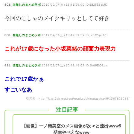
803:
名無しのまとめラボ
2019/09/07(土) 15:41:26.99 ID:ELG5BsMl0
今回のこしゃのメイクキリッとしてて好き
808:
名無しのまとめラボ
2019/09/07(土) 15:42:51.59 ID:jaSC5pn60
これが17歳になった小坂菜緒の顔面力表現力
811:
名無しのまとめラボ
2019/09/07(土) 15:43:48.67 ID:Swi8DO2ga
これで17歳かぁ
すごいなあ
引用元：
http://fate.5ch.net/test/read.cgi/hinatazaka46/1567823088/
注目記事
【画像】一ノ瀬美空のメス画像が次々と流出www5
期生やべえなwww