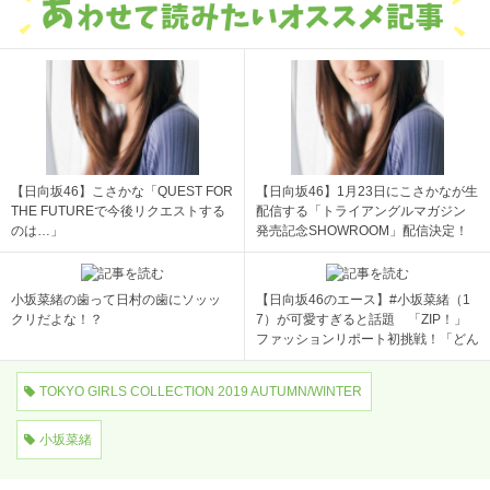
【日向坂46】こさかな「QUEST FOR
【日向坂46】1月23日にこさかなが生
THE FUTUREで今後リクエストする
配信する「トライアングルマガジン
のは…」
発売記念SHOWROOM」配信決定！
小坂菜緒の歯って日村の歯にソッッ
【日向坂46のエース】#小坂菜緒（1
クリだよな！？
7）が可愛すぎると話題 「ZIP！」
ファッションリポート初挑戦！「どん
な服着ていても可愛い」絶賛の声 [ジ
ョーカーマン★]
TOKYO GIRLS COLLECTION 2019 AUTUMN/WINTER
小坂菜緒