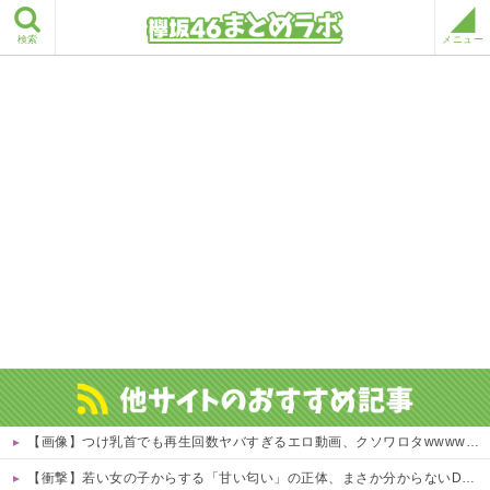
検索
メニュー
【画像】つけ乳首でも再生回数ヤバすぎるエロ動画、クソワロタwwww 他
【衝撃】若い女の子からする「甘い匂い」の正体、まさか分からないDTなんておらんよな？よな？w w w w w w w w w w w