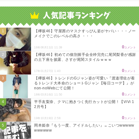
Powered by livedoor 相互RSS
【欅坂46】守屋茜のマスクすっぴん姿がヤバい・・・ノー
メイクでこのレベルの高さ ・・・
0
16年06月11日 11:39
コメント
【欅坂46】初めての個別握手会全枠完売に尾関梨香が感謝
の土下座を披露、さすが尾関スタイルｗｗｗ
0
17年01月27日 1:40
コメント
【欅坂46】トレンドのGジャン姿が可愛い『渡邉理佐が着
るトレンド大本命のショートGジャン【毎日コーデ】』が
non-noWebにて公開！
0
18年03月16日 11:50
コメント
平手友梨奈、クマに抱きつく先行カットが公開！【ViVi 1
2月号】
0
19年10月19日 2:58
コメント
岡本姫奈『もう一度、アイドルしたい』←こいつwwwww
wwwwww