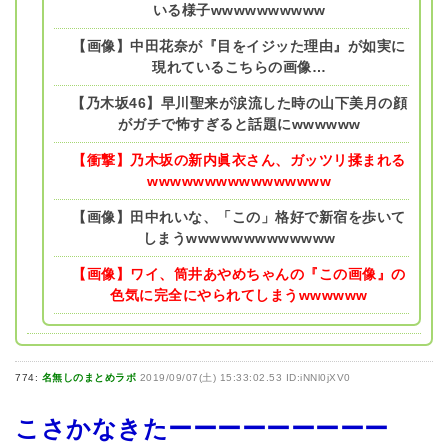
いる様子wwwwwwwwww
【画像】中田花奈が『目をイジッた理由』が如実に
現れているこちらの画像…
【乃木坂46】早川聖来が涙流した時の山下美月の顔
がガチで怖すぎると話題にwwwwww
【衝撃】乃木坂の新内眞衣さん、ガッツリ揉まれる
wwwwwwwwwwwwwwww
【画像】田中れいな、「この」格好で新宿を歩いて
しまうwwwwwwwwwwwww
【画像】ワイ、筒井あやめちゃんの『この画像』の
色気に完全にやられてしまうwwwwww
774:
名無しのまとめラボ
2019/09/07(土) 15:33:02.53 ID:iNNl0jXV0
こさかなきたーーーーーーーーー