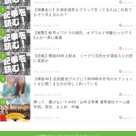
0
23年10月12日 11:55
コメント
【画像あり】久保史緒里をブスって言ってる人はこれ見て
もそう言えるんか？
0
24年07月28日 5:57
コメント
【衝撃】蛙亭イワクラの彼氏、オズワルド伊藤だった!? 3
5人が一斉に暴露
0
24年09月29日 8:00
コメント
【悲報】櫻坂46井上梨名、ミーグリ完売せず選抜入りの壁
に直面か
0
24年12月21日 8:00
コメント
【欅坂46】志田愛佳ブログにてBOMB今月号のオフショッ
トを公開！まなかが珍しく釣っている
0
16年06月16日 10:05
コメント
欅って、書けない？＃66「お年玉争奪 連帯責任ゲーム後
半戦」実況、まとめ 中編
0
17年01月30日 3:18
コメント