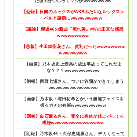
た理由が◯◯ってマジかwwwwwwww
【悲報】日向のルックスがAKBみたいなルックスレ
ベルと話題にwwwwwwwww
【議論】櫻坂46の新曲『流れ弾』MVの正直な感想
wwwwwwwww
【悲報】生田絵梨花さん、貧乳だったwwwwwwww
wwwwwwww
【画像】乃木坂史上最高の放送事故ってこれだよ
な？？？wwwwwwwwww
【朗報】西野七瀬さん、ついに谷間ができてしまう
wwwwwwwwwwwwww
【画像】乃木坂・与田祐希とかいう無能フェイスを
操るガチの有能wwwwwwwwww
【画像】白石麻衣さん、完全に身体が仕上がってる
模様wwwwwwwwwwwwwww
【朗報】乃木坂46・久保史緒里さん、デカくなって