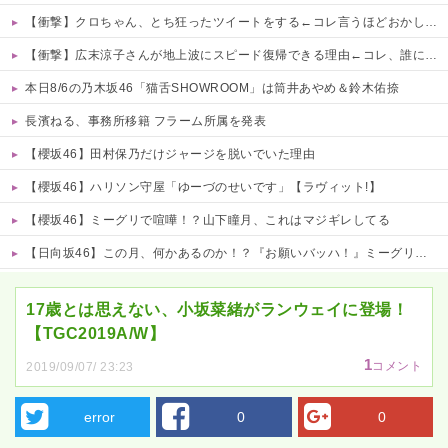
【衝撃】クロちゃん、とち狂ったツイートをする←コレ言うほどおかしいか？？？？？？
【衝撃】広末涼子さんが地上波にスピード復帰できる理由←コレ、誰にも分からない模様w w w w w w w w
本日8/6の乃木坂46「猫舌SHOWROOM」は筒井あやめ＆鈴木佑捺
長濱ねる、事務所移籍 フラーム所属を発表
【櫻坂46】田村保乃だけジャージを脱いでいた理由
【櫻坂46】ハリソン守屋「ゆーづのせいです」【ラヴィット!】
【櫻坂46】ミーグリで喧嘩！？山下瞳月、これはマジギレしてる
【日向坂46】この月、何かあるのか！？『お願いバッハ！』ミーグリ日程がこちら
Powered by livedoor 相互RSS
17歳とは思えない、小坂菜緒がランウェイに登場！
【TGC2019A/W】
1
コメント
2019/09/07/ 23:23
error
0
0