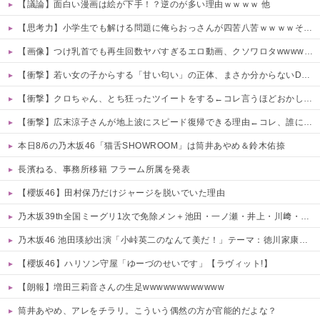
【議論】面白い漫画は絵が下手！？逆のが多い理由ｗｗｗｗ 他
【思考力】小学生でも解ける問題に俺らおっさんが四苦八苦ｗｗｗｗその答えは？ｗ 他
【画像】つけ乳首でも再生回数ヤバすぎるエロ動画、クソワロタwwww 他
【衝撃】若い女の子からする「甘い匂い」の正体、まさか分からないDTなんておらんよな？よな？w w w w w w w w w w w
【衝撃】クロちゃん、とち狂ったツイートをする←コレ言うほどおかしいか？？？？？？
【衝撃】広末涼子さんが地上波にスピード復帰できる理由←コレ、誰にも分からない模様w w w w w w w w
本日8/6の乃木坂46「猫舌SHOWROOM」は筒井あやめ＆鈴木佑捺
長濱ねる、事務所移籍 フラーム所属を発表
【櫻坂46】田村保乃だけジャージを脱いでいた理由
乃木坂39th全国ミーグリ1次で免除メン＋池田・一ノ瀬・井上・川﨑・菅原・中西が全完売
乃木坂46 池田瑛紗出演「小峠英二のなんて美だ！」テーマ：徳川家康【2025.8.5 24:00〜 TOKYO MX】
【櫻坂46】ハリソン守屋「ゆーづのせいです」【ラヴィット!】
【朗報】増田三莉音さんの生足wwwwwwwwwwww
筒井あやめ、アレをチラリ。こういう偶然の方が官能的だよな？