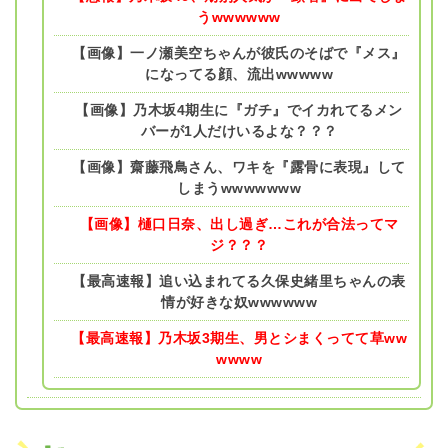
うwwwwww
【画像】一ノ瀬美空ちゃんが彼氏のそばで『メス』
になってる顔、流出wwwww
【画像】乃木坂4期生に『ガチ』でイカれてるメン
バーが1人だけいるよな？？？
【画像】齋藤飛鳥さん、ワキを『露骨に表現』して
しまうwwwwwww
【画像】樋口日奈、出し過ぎ…これが合法ってマ
ジ？？？
【最高速報】追い込まれてる久保史緒里ちゃんの表
情が好きな奴wwwwww
【最高速報】乃木坂3期生、男とシまくってて草ww
wwww