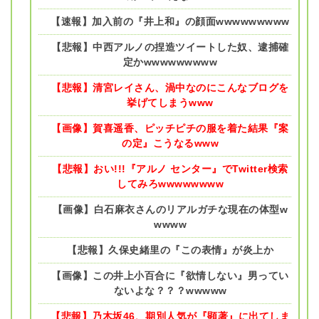
【速報】加入前の『井上和』の顔面wwwwwwwww
【悲報】中西アルノの捏造ツイートした奴、逮捕確
定かwwwwwwwww
【悲報】清宮レイさん、渦中なのにこんなブログを
挙げてしまうwww
【画像】賀喜遥香、ピッチピチの服を着た結果『案
の定』こうなるwww
【悲報】おい!!!『アルノ センター』でTwitter検索
してみろwwwwwwww
【画像】白石麻衣さんのリアルガチな現在の体型w
wwww
【悲報】久保史緒里の『この表情』が炎上か
【画像】この井上小百合に『欲情しない』男ってい
ないよな？？？wwwww
【悲報】乃木坂46、期別人気が『顕著』に出てしま