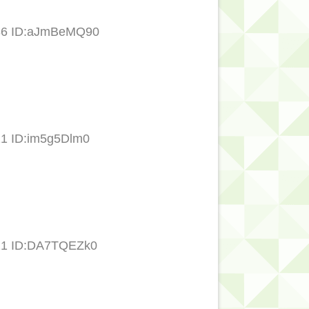
.86 ID:aJmBeMQ90
21 ID:im5g5Dlm0
.21 ID:DA7TQEZk0