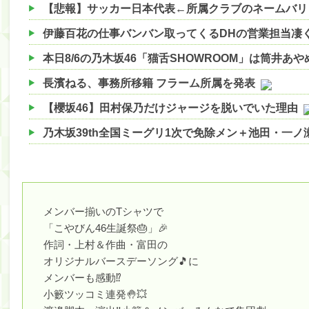
本日8/6の乃木坂46「猫舌SHOWROOM」は筒井あ
長濱ねる、事務所移籍 フラーム所属を発表
【櫻坂46】田村保乃だけジャージを脱いでいた理由
乃木坂39th全国ミーグリ1次で免除メン＋池田・一
【櫻坂46】ハリソン守屋「ゆーづのせいです」【ラヴ
【櫻坂46】ミーグリで喧嘩！？山下瞳月、これはマ
【日向坂46】この月、何かあるのか！？『お願いバ
メンバー揃いのTシャツで
「こやびん46生誕祭🎂」🎉
【速報】中村麗乃ちゃんの思い出、挙げてけwwwwww
作詞・上村＆作曲・富田の
【朗報】増田三莉音さんの生足wwwwwwwwwwww
オリジナルバースデーソング🎵に
メンバーも感動⁉️
【朗報】増田三莉音さんの生足wwwwwwwwwwww
小籔ツッコミ連発🤚💥
【川﨑桜】まあ、でも筑駒は断れないだろ？