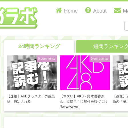
Home
About
Ma
24時間ランキング
週間ランキン
0 comments
0 comments
【速報】AKBクラスターの感染
【マズい】AKB・鈴木優香さ
【画像】
源、特定される
ん、復帰早々に爆弾を投げつけ
高の『脇
るwwwwww