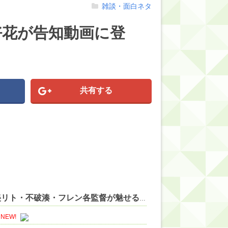
雑談・面白ネタ
好花が告知動画に登
共有する
【にじ甲2026総括】怒涛の躍進が止まらない！宇佐美リト・不破湊・フレン各監督が魅せる劇的ドラマと快進撃の記録を徹底プレイバック！ 他
NEW!