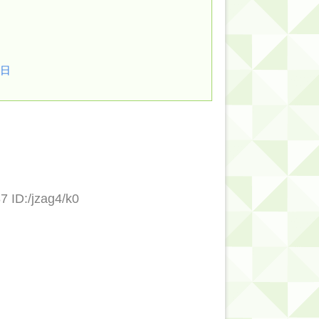
的だよな？
7日
7 ID:/jzag4/k0