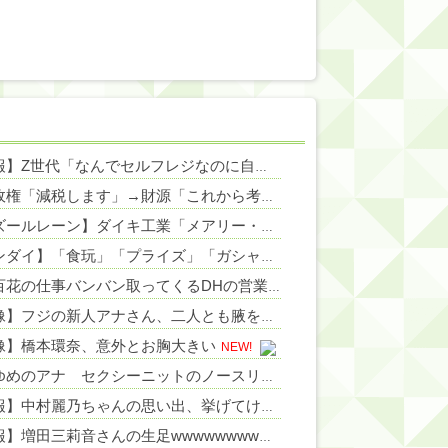
NEW!
【悲報】Z世代「なんでセルフレジなのに自分で商品通さないといけないんだ」
NEW!
高市政権「減税します」→財源「これから考えます」
NEW!
NEW!
【アズールレーン】ダイキ工業「メアリー・セレスト グリムナイト・リーパー」フィギュア【10日予約開始】
NEW!
【バンダイ】「食玩」「プライズ」「ガシャポン」2026年8月発売商品【発売スケジュール】
伊藤百花の仕事バンバン取ってくるDHの営業担当凄くないか？今年のボーナス凄いことになりそう！！【AKB48いともも】
【画像】フジの新人アナさん、二人とも腋を見せてくれない
NEW!
像】橋本環奈、意外とお胸大きい
NEW!
白戸ゆめのアナ セクシーニットのノースリーブ巨乳！！【GIF動画あり】
【速報】中村麗乃ちゃんの思い出、挙げてけwwwwwwwwwww
【朗報】増田三莉音さんの生足wwwwwwwwwwww