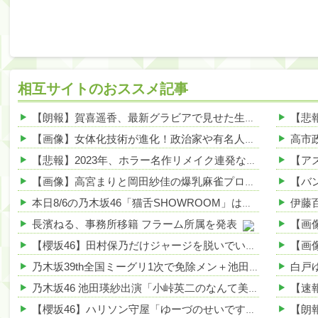
相互サイトのおススメ記事
【朗報】賀喜遥香、最新グラビアで見せた生足がエグすぎる 他
【画像】女体化技術が進化！政治家や有名人が美人になりすぎて草ｗｗｗｗ 他
【悲報】2023年、ホラー名作リメイク連発なのに日本人涙目の理由がこれｗｗｗｗ 他
【画像】高宮まりと岡田紗佳の爆乳麻雀プロ、見つかるwww 他
本日8/6の乃木坂46「猫舌SHOWROOM」は筒井あやめ＆鈴木佑捺
長濱ねる、事務所移籍 フラーム所属を発表
【画
【櫻坂46】田村保乃だけジャージを脱いでいた理由
乃木坂39th全国ミーグリ1次で免除メン＋池田・一ノ瀬・井上・川﨑・菅原・中西が全完売
乃木坂46 池田瑛紗出演「小峠英二のなんて美だ！」テーマ：徳川家康【2025.8.5 24:00〜 TOKYO MX】
【櫻坂46】ハリソン守屋「ゆーづのせいです」【ラヴィット!】