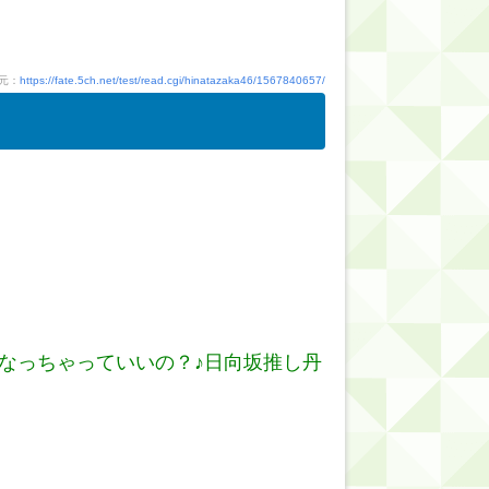
元：
https://fate.5ch.net/test/read.cgi/hinatazaka46/1567840657/
好きになっちゃっていいの？♪日向坂推し丹