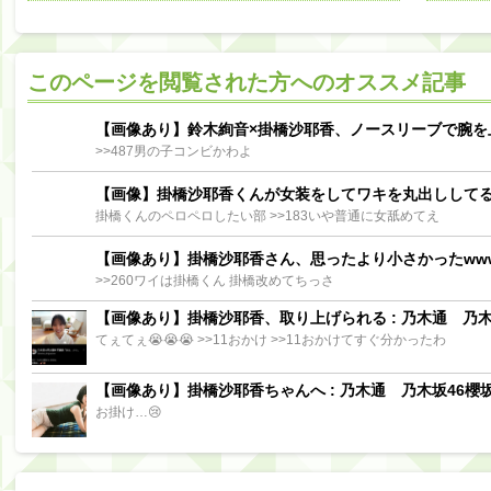
阪口珠美出演「秘密のストレス共有バラエティ め組の園」男の余計な一言SP【2025.8.5 23:56〜 TBS】
【櫻坂46】ミーグリで喧嘩！？山下瞳月、これはマジギレしてる
このページを閲覧された方へのオススメ記事
【日向坂46】この月、何かあるのか！？『お願いバッハ！』ミーグリ日程がこちら
Powere
Powered by livedoor 相互RSS
【画像あり】鈴木絢音×掛橋沙耶香、ノースリーブで腕を
>>487男の子コンビかわよ
【画像】掛橋沙耶香くんが女装をしてワキを丸出しして
掛橋くんのペロペロしたい部 >>183いや普通に女舐めてえ
【画像あり】掛橋沙耶香さん、思ったより小さかったww
>>260ワイは掛橋くん 掛橋改めてちっさ
【画像あり】掛橋沙耶香、取り上げられる : 乃木通 乃木坂
てぇてぇ😭😭😭 >>11おかけ >>11おかけてすぐ分かったわ
【画像あり】掛橋沙耶香ちゃんへ : 乃木通 乃木坂46櫻坂
お掛け…😢