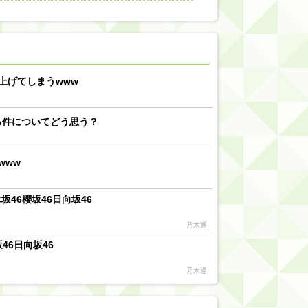
【川﨑桜】まあ、でも筑駒は断れないだろ？
乃木坂46『オリコン上半期SG1位獲得!!』←もうこれ今が全盛期だろwwwwww
d by livedoor 相互RSS
上げてしまうwww
る件についてどう思う？
www
46櫻坂46日向坂46
乃木通
46日向坂46
乃木通