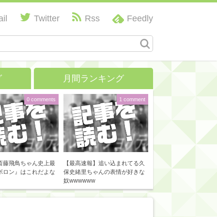
il
Twitter
Rss
Feedly
グ
月間ランキング
0 comments
1 comment
斎藤飛鳥ちゃん史上最
【最高速報】追い込まれてる久
ボロン』はこれだよな
保史緒里ちゃんの表情が好きな
奴wwwwww