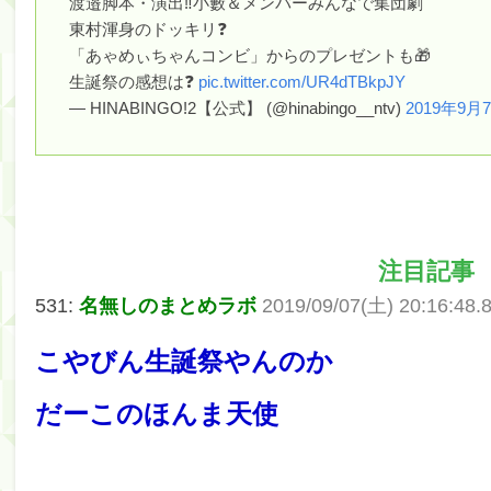
渡邉脚本・演出‼️小籔＆メンバーみんなで集団劇
東村渾身のドッキリ❓
筒井あやめ、アレをチラリ。こういう偶然の方が官能
「あゃめぃちゃんコンビ」からのプレゼントも🎁
Powered by livedoor 相互RSS
生誕祭の感想は❓
pic.twitter.com/UR4dTBkpJY
— HINABINGO!2【公式】 (@hinabingo__ntv)
2019年9月
注目記事
531:
名無しのまとめラボ
2019/09/07(土) 20:16:48.8
こやびん生誕祭やんのか
だーこのほんま天使