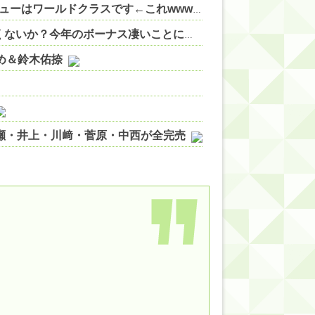
【悲報】サッカー日本代表←所属クラブのネームバリューはワールドクラスです←これwwww 他
NEW!
伊藤百花の仕事バンバン取ってくるDHの営業担当凄くないか？今年のボーナス凄いことになりそう！！【AKB48いともも】
やめ＆鈴木佑捺
ノ瀬・井上・川﨑・菅原・中西が全完売
ィット!】
ジギレしてる
ッハ！』ミーグリ日程がこちら
wwwww