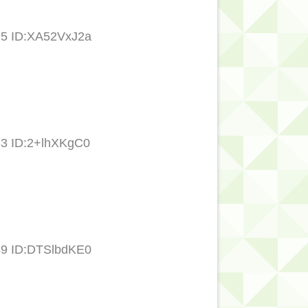
75 ID:XA52VxJ2a
33 ID:2+lhXKgC0
49 ID:DTSlbdKE0