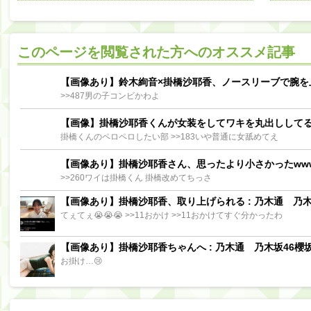
阪口珠美出演「秘密のストレス共有バラエティ め組の園」男の余計な一言SP【2025.8.5 23:56〜 TBS】
【櫻坂46】ミーグリで喧嘩！？山下瞳月、これはマジギレしてる
このページを閲覧された方へのオススメ記事
【日向坂46】この月、何かあるのか！？『お願いバッハ！』ミーグリ日程がこちら
Powere
Powered by livedoor 相互RSS
【画像あり】鈴木絢音×掛橋沙耶香、ノースリーブで腕を
>>487男の子コンビかわよ
【画像】掛橋沙耶香くんが女装をしてワキを丸出しして
掛橋くんのペロペロしたい部 >>183いや普通に女舐めてえ
【画像あり】掛橋沙耶香さん、思ったより小さかったww
>>260ワイは掛橋くん 掛橋改めてちっさ
【画像あり】掛橋沙耶香、取り上げられる : 乃木通 乃木坂
てぇてぇ😭😭😭 >>11おかけ >>11おかけてすぐ分かったわ
【画像あり】掛橋沙耶香ちゃんへ : 乃木通 乃木坂46櫻坂
お掛け…😢