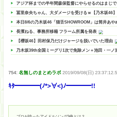
アジア杯までの半年間森保監督にやらせるのはまじで
冨里奈央ちゃん、大ダメージを受けるｗ【乃木坂46】
本日8/6の乃木坂46「猫舌SHOWROOM」は筒井あ
長濱ねる、事務所移籍 フラーム所属を発表
【櫻坂46】田村保乃だけジャージを脱いでいた理由
乃木坂39th全国ミーグリ1次で免除メン＋池田・一
【櫻坂46】ハリソン守屋「ゆーづのせいです」【ラヴ
【櫻坂46】ミーグリで喧嘩！？山下瞳月、これはマ
754:
名無しのまとめラボ
2019/09/08(日) 23:37:12
【日向坂46】この月、何かあるのか！？『お願いバ
ｷﾀ━━━━(ﾉ*>∀<)ﾉ━━━━!!
【速報】中村麗乃ちゃんの思い出、挙げてけwwwwww
【朗報】増田三莉音さんの生足wwwwwwwwwwww
【朗報】増田三莉音さんの生足wwwwwwwwwwww
【川﨑桜】まあ、でも筑駒は断れないだろ？
プロが唸ったアイドルソング9曲とは？