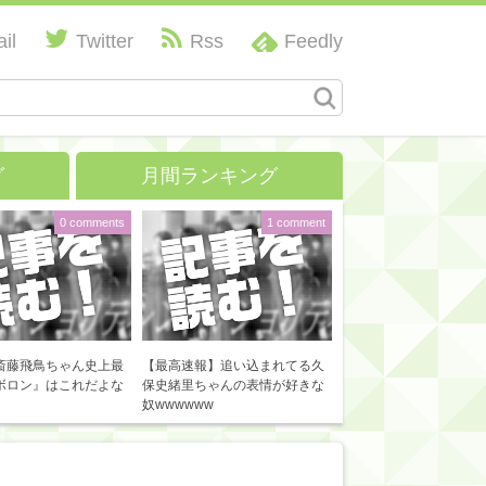
il
Twitter
Rss
Feedly
グ
月間ランキング
0 comments
1 comment
斎藤飛鳥ちゃん史上最
【最高速報】追い込まれてる久
ボロン』はこれだよな
保史緒里ちゃんの表情が好きな
奴wwwwww