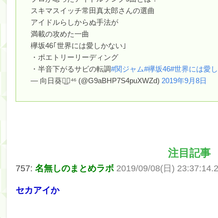
スキマスイッチ常田真太郎さんの選曲
筒井あやめ、アレをチラリ。こういう偶然の方が官能
アイドルらしからぬ手法が
満載の攻めた一曲
Powered by livedoor 相互RSS
欅坂46｢世界には愛しかない｣
・ポエトリーリーディング
・半音下がるサビの転調
#関ジャム
#欅坂46
#世界には愛
— 向日葵◢͟￨⁴⁶ (@G9aBHP7S4puXWZd)
2019年9月8日
注目記事
757:
名無しのまとめラボ
2019/09/08(日) 23:37:14.
セカアイか