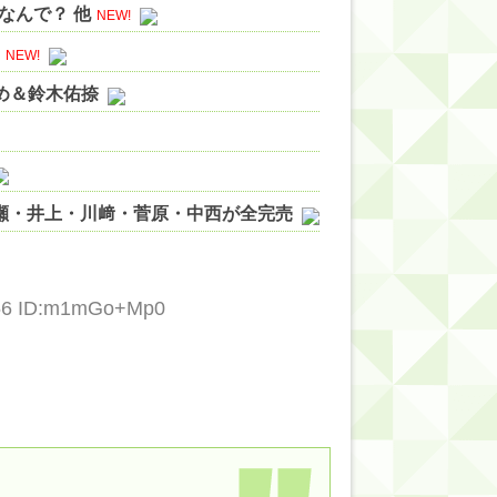
なんで？ 他
NEW!
NEW!
やめ＆鈴木佑捺
ノ瀬・井上・川﨑・菅原・中西が全完売
ィット!】
ジギレしてる
.56 ID:m1mGo+Mp0
ッハ！』ミーグリ日程がこちら
wwwww