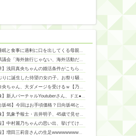
NEW!
人の睡眠と食事に過剰に口を出してくる母親と彼氏うるさい…薬を飲まないと眠れない苦しさも知らないくせに「薬やめな」、食べたくない時に「一口食べて」としつこい無神経すぎる！！
NEW!
福岡県議会「海外旅行じゃない、海外活動だ！」→視察費2.65億円公開で再炎上ｗｗｗ
【衝撃】浅田真央ちゃんの婚活条件がこちら←むしろコレは普通じゃね？w w w w w w w w
90年ぶりに誕生した待望の女の子。お祭り騒ぎの義実家の一方で、近所の婦人会メンバーから「死なないといいね」と不吉な言葉を何度も繰り返されてしまう・・・
冨里奈央ちゃん、大ダメージを受けるｗ【乃木坂46】
NEW!
【画像】新人バーチャルYoutuberさん、ドエ●すぎるｗｗｗ
NEW!
【日向坂46】今回はお手頃価格？日向坂46とBEAMSのコラボが決定！！
【画像】気象予報士・吉井明子、45歳で見せたビキニ姿がHすぎる
NEW!
【速報】中村麗乃ちゃんの思い出、挙げてけwwwwwwwwwww
【朗報】増田三莉音さんの生足wwwwwwwwwwww