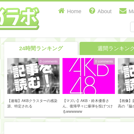
Home
About
Ma
24時間ランキング
週間ランキン
0 comments
0 comments
【速報】AKBクラスターの感染
【マズい】AKB・鈴木優香さ
【画像】
源、特定される
ん、復帰早々に爆弾を投げつけ
高の『脇
るwwwwww