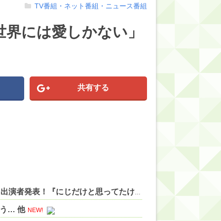
TV番組・ネット番組・ニュース番組
世界には愛しかない」
共有する
【VTuber】Google Play「選抜！推しナイン発表会」出演者発表！『にじだけと思ってたけど座長と除夜のケツおるやんけ』 他
う… 他
NEW!