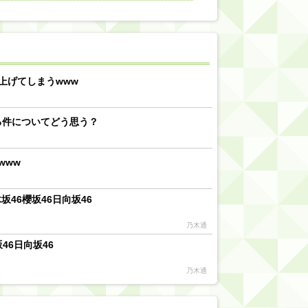
【川﨑桜】まあ、でも筑駒は断れないだろ？
乃木坂46『オリコン上半期SG1位獲得!!』←もうこれ今が全盛期だろwwwwww
d by livedoor 相互RSS
上げてしまうwww
る件についてどう思う？
www
46櫻坂46日向坂46
乃木通
46日向坂46
乃木通