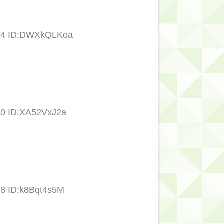
.94 ID:DWXkQLKoa
30 ID:XA52VxJ2a
48 ID:k8Bqt4s5M