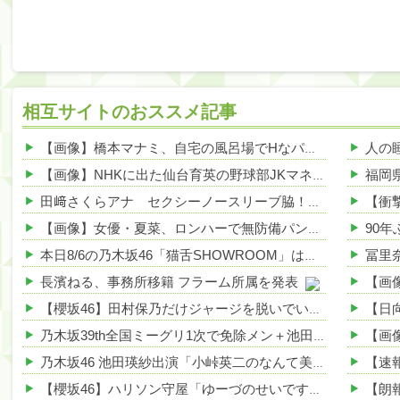
相互サイトのおススメ記事
【画像】橋本マナミ、自宅の風呂場でHなパンティ姿を見せつける 他
【画像】NHKに出た仙台育英の野球部JKマネージャー、ガチで可愛いぞ 他
田﨑さくらアナ セクシーノースリーブ脇！！ 他
NEW!
【画像】女優・夏菜、ロンハーで無防備パンチラ 他
NEW!
本日8/6の乃木坂46「猫舌SHOWROOM」は筒井あやめ＆鈴木佑捺
長濱ねる、事務所移籍 フラーム所属を発表
【櫻坂46】田村保乃だけジャージを脱いでいた理由
乃木坂39th全国ミーグリ1次で免除メン＋池田・一ノ瀬・井上・川﨑・菅原・中西が全完売
乃木坂46 池田瑛紗出演「小峠英二のなんて美だ！」テーマ：徳川家康【2025.8.5 24:00〜 TOKYO MX】
【櫻坂46】ハリソン守屋「ゆーづのせいです」【ラヴィット!】