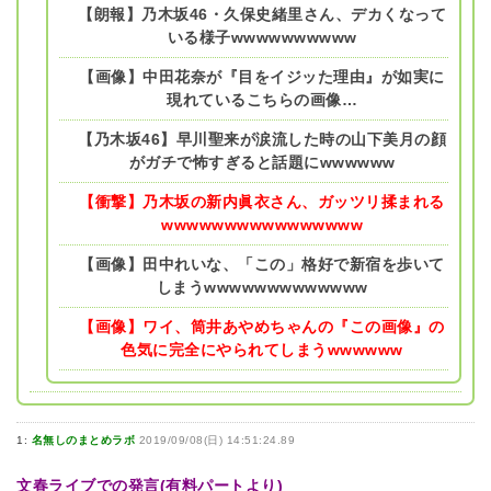
【朗報】乃木坂46・久保史緒里さん、デカくなって
いる様子wwwwwwwwww
【画像】中田花奈が『目をイジッた理由』が如実に
現れているこちらの画像…
【乃木坂46】早川聖来が涙流した時の山下美月の顔
がガチで怖すぎると話題にwwwwww
【衝撃】乃木坂の新内眞衣さん、ガッツリ揉まれる
wwwwwwwwwwwwwwww
【画像】田中れいな、「この」格好で新宿を歩いて
しまうwwwwwwwwwwwww
【画像】ワイ、筒井あやめちゃんの『この画像』の
色気に完全にやられてしまうwwwwww
1:
名無しのまとめラボ
2019/09/08(日) 14:51:24.89
文春ライブでの発言(有料パートより)