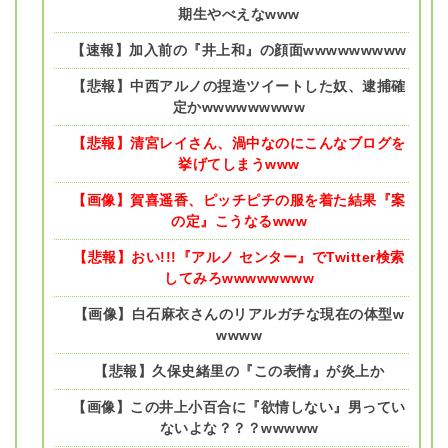
期生やべえなwww
【速報】加入前の『井上和』の顔面wwwwwwwww
【悲報】中西アルノの捏造ツイートした奴、逮捕確
定かwwwwwwwww
【悲報】清宮レイさん、渦中なのにこんなブログを
挙げてしまうwww
【画像】賀喜遥香、ピッチピチの服を着た結果『案
の定』こうなるwww
【悲報】おい!!!『アルノ センター』でTwitter検索
してみろwwwwwwww
【画像】白石麻衣さんのリアルガチな現在の体型w
wwww
【悲報】久保史緒里の『この表情』が炎上か
【画像】この井上小百合に『欲情しない』男ってい
ないよな？？？wwwww