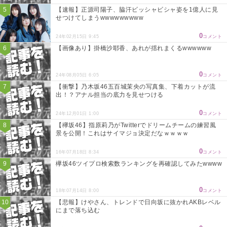
【速報】正源司陽子、脇汗ビッシャビシャ姿を1億人に見
せつけてしまうwwwwwwwww
0
24年02月15日 9:45
コメント
【画像あり】掛橋沙耶香、あれが揺れまくるwwwwww
0
24年08月05日 6:05
コメント
【衝撃】乃木坂46五百城茉央の写真集、下着カットが流
出！？アナル担当の底力を見せつける
0
24年12月01日 1:00
コメント
【欅坂46】指原莉乃がTwitterでドリームチームの練習風
景を公開！これはサイマジョ決定だなｗｗｗｗ
0
16年07月18日 8:34
コメント
欅坂46ツイプロ検索数ランキングを再確認してみたwwww
0
18年07月14日 8:00
コメント
【悲報】けやさん、トレンドで日向坂に抜かれAKBレベル
にまで落ち込む