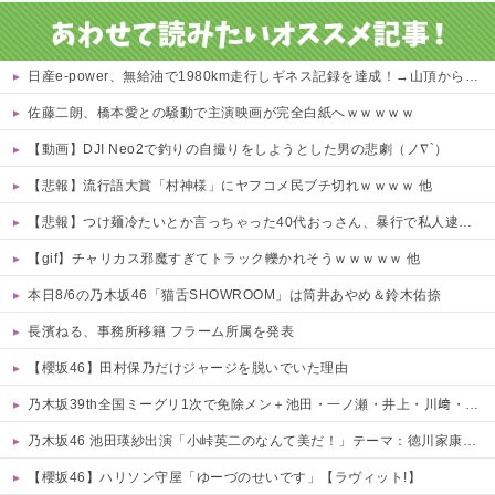
日産e-power、無給油で1980km走行しギネス記録を達成！→山頂から下ってるだけでした…
佐藤二朗、橋本愛との騒動で主演映画が完全白紙へｗｗｗｗｗ
【動画】DJI Neo2で釣りの自撮りをしようとした男の悲劇（ノ∇`）
【悲報】流行語大賞「村神様」にヤフコメ民ブチ切れｗｗｗｗ 他
【悲報】つけ麺冷たいとか言っちゃった40代おっさん、暴行で私人逮捕されるｗｗｗｗ 他
【gif】チャリカス邪魔すぎてトラック轢かれそうｗｗｗｗｗ 他
本日8/6の乃木坂46「猫舌SHOWROOM」は筒井あやめ＆鈴木佑捺
長濱ねる、事務所移籍 フラーム所属を発表
【櫻坂46】田村保乃だけジャージを脱いでいた理由
乃木坂39th全国ミーグリ1次で免除メン＋池田・一ノ瀬・井上・川﨑・菅原・中西が全完売
乃木坂46 池田瑛紗出演「小峠英二のなんて美だ！」テーマ：徳川家康【2025.8.5 24:00〜 TOKYO MX】
【櫻坂46】ハリソン守屋「ゆーづのせいです」【ラヴィット!】