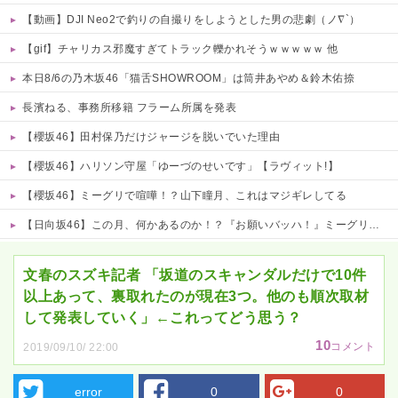
【動画】DJI Neo2で釣りの自撮りをしようとした男の悲劇（ノ∇`）
【gif】チャリカス邪魔すぎてトラック轢かれそうｗｗｗｗｗ 他
本日8/6の乃木坂46「猫舌SHOWROOM」は筒井あやめ＆鈴木佑捺
長濱ねる、事務所移籍 フラーム所属を発表
【櫻坂46】田村保乃だけジャージを脱いでいた理由
【櫻坂46】ハリソン守屋「ゆーづのせいです」【ラヴィット!】
【櫻坂46】ミーグリで喧嘩！？山下瞳月、これはマジギレしてる
【日向坂46】この月、何かあるのか！？『お願いバッハ！』ミーグリ日程がこちら
Powered by livedoor 相互RSS
文春のスズキ記者 「坂道のスキャンダルだけで10件
以上あって、裏取れたのが現在3つ。他のも順次取材
して発表していく」←これってどう思う？
10
コメント
2019/09/10/ 22:00
error
0
0