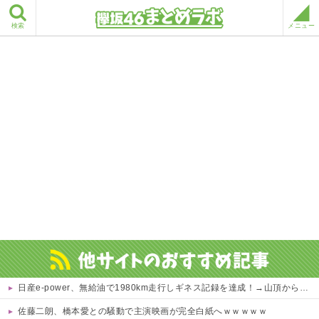
検索
メニュー
日産e-power、無給油で1980km走行しギネス記録を達成！→山頂から下ってるだけでした…
佐藤二朗、橋本愛との騒動で主演映画が完全白紙へｗｗｗｗｗ