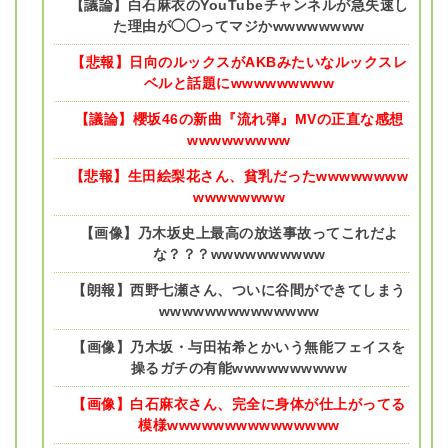
【議論】白石麻衣のYouTubeチャンネルが急失速し
た理由が◯◯ってマジかwwwwwwww
【悲報】日向のルックスがAKBみたいなルックスレ
ベルと話題にwwwwwwwww
【議論】櫻坂46の新曲『流れ弾』MVの正直な感想
wwwwwwwww
【悲報】生田絵梨花さん、貧乳だったwwwwwwww
wwwwwwww
【画像】乃木坂史上最高の放送事故ってこれだよ
な？？？wwwwwwwwww
【朗報】西野七瀬さん、ついに谷間ができてしまう
wwwwwwwwwwwwww
【画像】乃木坂・与田祐希とかいう無能フェイスを
操るガチの有能wwwwwwwwww
【画像】白石麻衣さん、完全に身体が仕上がってる
模様wwwwwwwwwwwwwww