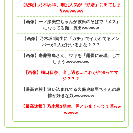
【悲報】乃木坂46、期別人気が『顕著』に出てしま
うwwwwww
【画像】一ノ瀬美空ちゃんが彼氏のそばで『メス』
になってる顔、流出wwwww
【画像】乃木坂4期生に『ガチ』でイカれてるメン
バーが1人だけいるよな？？？
【画像】齋藤飛鳥さん、ワキを『露骨に表現』して
しまうwwwwwww
【画像】樋口日奈、出し過ぎ…これが合法ってマ
ジ？？？
【最高速報】追い込まれてる久保史緒里ちゃんの表
情が好きな奴wwwwww
【最高速報】乃木坂3期生、男とシまくってて草ww
wwww