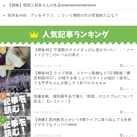
【朗報】増田三莉音さんの生足wwwwwwwwwwww
筒井あやめ、アレをチラリ。こういう偶然の方が官能的だよな？
Powered by livedoor 相互RSS
【欅坂46】守屋茜のマスクすっぴん姿がヤバい・・・ノー
メイクでこのレベルの高さ ・・・
0
16年06月11日 11:39
コメント
【欅坂46】ライブ衣装、ステージ装飾など7/23開催『欅
共和国2017』の様子を各ニュースサイトが紹介！放水し
てる平手ちゃんが楽しそう杉ワロタｗｗｗ
0
17年07月23日 9:17
コメント
加藤史帆、個別握手会で着た「怪獣」のコスプレについて
語る！【レコメン！】
0
19年10月30日 2:42
コメント
【画像】新内眞衣とかいう4期ライブに放り込んでも全然
イケそうなメンバーwww
0
21年08月01日 10:00
コメント