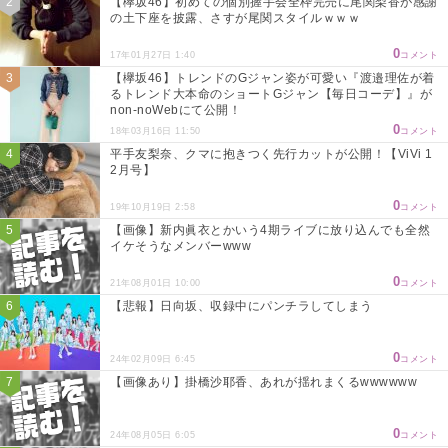
【欅坂46】初めての個別握手会全枠完売に尾関梨香が感謝
の土下座を披露、さすが尾関スタイルｗｗｗ
0
17年01月27日 1:40
コメント
【欅坂46】トレンドのGジャン姿が可愛い『渡邉理佐が着
るトレンド大本命のショートGジャン【毎日コーデ】』が
non-noWebにて公開！
0
18年03月16日 11:50
コメント
平手友梨奈、クマに抱きつく先行カットが公開！【ViVi 1
2月号】
0
19年10月19日 2:58
コメント
【画像】新内眞衣とかいう4期ライブに放り込んでも全然
イケそうなメンバーwww
0
21年08月01日 10:00
コメント
【悲報】日向坂、収録中にパンチラしてしまう
0
24年02月09日 6:45
コメント
【画像あり】掛橋沙耶香、あれが揺れまくるwwwwww
0
24年08月05日 6:05
コメント