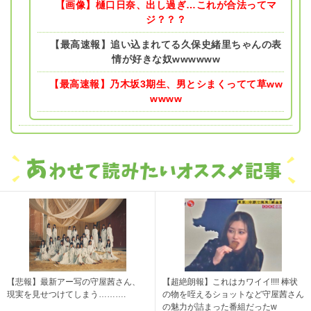
【画像】樋口日奈、出し過ぎ…これが合法ってマ
ジ？？？
【最高速報】追い込まれてる久保史緒里ちゃんの表
情が好きな奴wwwwww
【最高速報】乃木坂3期生、男とシまくってて草ww
wwww
【悲報】最新アー写の守屋茜さん、
【超絶朗報】これはカワイイ!!!! 棒状
現実を見せつけてしまう……….
の物を咥えるショットなど守屋茜さん
の魅力が詰まった番組だったw