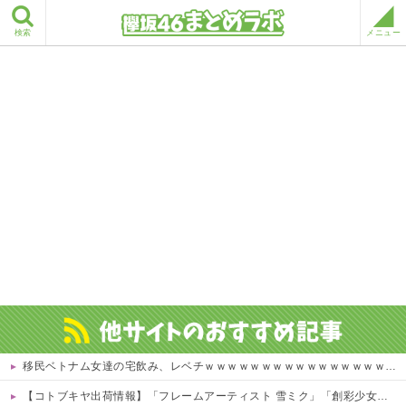
検索
メニュー
移民ベトナム女達の宅飲み、レベチｗｗｗｗｗｗｗｗｗｗｗｗｗｗｗｗｗｗｗｗｗｗｗｗ
【コトブキヤ出荷情報】「フレームアーティスト 雪ミク」「創彩少女庭園 早乙女 瑠衣【桃桜高校・競泳水着】」プラモデルほか【発売日決定】