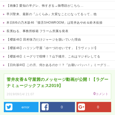
【画像】愛知の半グレ、怖すぎる→御尊顔がこちら…
早川聖来、最新の『ふくらみ』大変なことになってるって... 他
本日8/6の乃木坂46「猫舌SHOWROOM」は筒井あやめ＆鈴木佑捺
長濱ねる、事務所移籍 フラーム所属を発表
【櫻坂46】田村保乃だけジャージを脱いでいた理由
【櫻坂46】ハリソン守屋「ゆーづのせいです」【ラヴィット!】
【櫻坂46】ミーグリで喧嘩！？山下瞳月、これはマジギレしてる
【日向坂46】この月、何かあるのか！？『お願いバッハ！』ミーグリ日程がこちら
Powered by livedoor 相互RSS
菅井友香＆守屋茜のメッセージ動画が公開！【ラグー
ナミュージックフェス2019】
0
コメント
2019/09/14/ 21:07
error
0
0