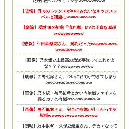
た理由が◯◯ってマジかwwwwwwww
【悲報】日向のルックスがAKBみたいなルックスレ
ベルと話題にwwwwwwwww
【議論】櫻坂46の新曲『流れ弾』MVの正直な感想
wwwwwwwww
【悲報】生田絵梨花さん、貧乳だったwwwwwwww
wwwwwwww
【画像】乃木坂史上最高の放送事故ってこれだよ
な？？？wwwwwwwwww
【朗報】西野七瀬さん、ついに谷間ができてしまう
wwwwwwwwwwwwww
【画像】乃木坂・与田祐希とかいう無能フェイスを
操るガチの有能wwwwwwwwww
【画像】白石麻衣さん、完全に身体が仕上がってる
模様wwwwwwwwwwwwwww
【朗報】乃木坂46・久保史緒里さん、デカくなって