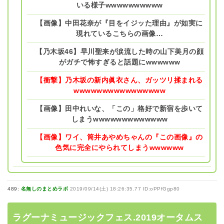
いる様子wwwwwwwwww
【画像】中田花奈が『目をイジッた理由』が如実に
現れているこちらの画像…
【乃木坂46】早川聖来が涙流した時の山下美月の顔
がガチで怖すぎると話題にwwwwww
【衝撃】乃木坂の新内眞衣さん、ガッツリ揉まれる
wwwwwwwwwwwwwwww
【画像】田中れいな、「この」格好で新宿を歩いて
しまうwwwwwwwwwwwww
【画像】ワイ、筒井あやめちゃんの『この画像』の
色気に完全にやられてしまうwwwwww
489:
名無しのまとめラボ
2019/09/14(土) 18:26:35.77 ID:oPPfGgp80
ラグーナミュージックフェス.2019オータムス