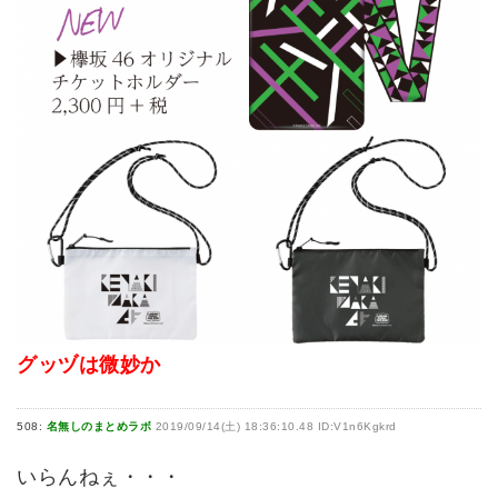
グッヅは微妙か
508:
名無しのまとめラボ
2019/09/14(土) 18:36:10.48 ID:V1n6Kgkrd
いらんねぇ・・・