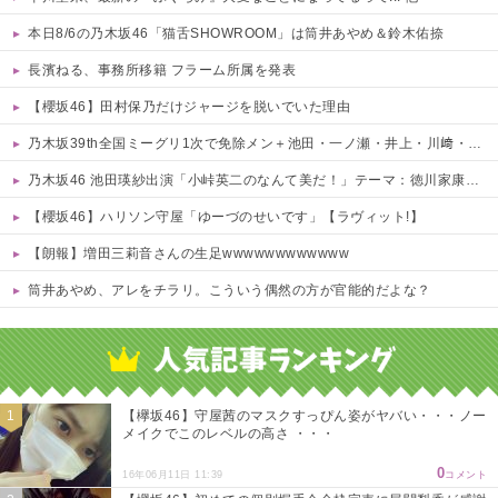
本日8/6の乃木坂46「猫舌SHOWROOM」は筒井あやめ＆鈴木佑捺
長濱ねる、事務所移籍 フラーム所属を発表
【櫻坂46】田村保乃だけジャージを脱いでいた理由
乃木坂39th全国ミーグリ1次で免除メン＋池田・一ノ瀬・井上・川﨑・菅原・中西が全完売
乃木坂46 池田瑛紗出演「小峠英二のなんて美だ！」テーマ：徳川家康【2025.8.5 24:00〜 TOKYO MX】
【櫻坂46】ハリソン守屋「ゆーづのせいです」【ラヴィット!】
【朗報】増田三莉音さんの生足wwwwwwwwwwww
筒井あやめ、アレをチラリ。こういう偶然の方が官能的だよな？
Powered by livedoor 相互RSS
【欅坂46】守屋茜のマスクすっぴん姿がヤバい・・・ノー
メイクでこのレベルの高さ ・・・
0
16年06月11日 11:39
コメント