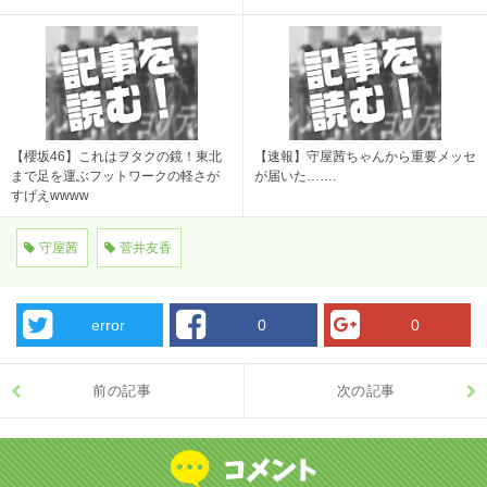
【櫻坂46】これはヲタクの鏡！東北
【速報】守屋茜ちゃんから重要メッセ
まで足を運ぶフットワークの軽さが
が届いた…….
すげえwwww
守屋茜
菅井友香
error
0
0
前の記事
次の記事