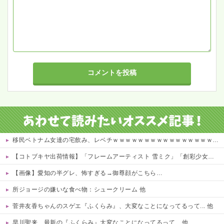
移民ベトナム女達の宅飲み、レベチｗｗｗｗｗｗｗｗｗｗｗｗｗｗｗｗｗｗｗｗｗｗｗｗ
【コトブキヤ出荷情報】「フレームアーティスト 雪ミク」「創彩少女庭園 早乙女 瑠衣【桃桜高校・競泳水着】」プラモデルほか【発売日決定】
【画像】愛知の半グレ、怖すぎる→御尊顔がこちら…
所ジョージの嫌いな食べ物：シュークリーム 他
菅井友香ちゃんのスゲエ『ふくらみ』、大変なことになってるって... 他
早川聖来、最新の『ふくらみ』大変なことになってるって... 他