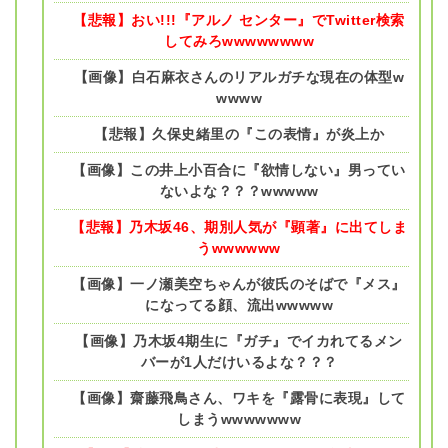
【悲報】おい!!!『アルノ センター』でTwitter検索
してみろwwwwwwww
【画像】白石麻衣さんのリアルガチな現在の体型w
wwww
【悲報】久保史緒里の『この表情』が炎上か
【画像】この井上小百合に『欲情しない』男ってい
ないよな？？？wwwww
【悲報】乃木坂46、期別人気が『顕著』に出てしま
うwwwwww
【画像】一ノ瀬美空ちゃんが彼氏のそばで『メス』
になってる顔、流出wwwww
【画像】乃木坂4期生に『ガチ』でイカれてるメン
バーが1人だけいるよな？？？
【画像】齋藤飛鳥さん、ワキを『露骨に表現』して
しまうwwwwwww