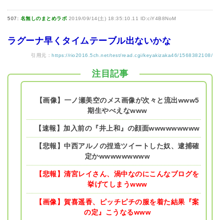
507:
名無しのまとめラボ
2019/09/14(土) 18:35:10.11 ID:ciY4B8NoM
ラグーナ早くタイムテーブル出ないかな
引用元：
https://rio2016.5ch.net/test/read.cgi/keyakizaka46/1568382108/
注目記事
【画像】一ノ瀬美空のメス画像が次々と流出www5
期生やべえなwww
【速報】加入前の『井上和』の顔面wwwwwwwww
【悲報】中西アルノの捏造ツイートした奴、逮捕確
定かwwwwwwwww
【悲報】清宮レイさん、渦中なのにこんなブログを
挙げてしまうwww
【画像】賀喜遥香、ピッチピチの服を着た結果『案
の定』こうなるwww