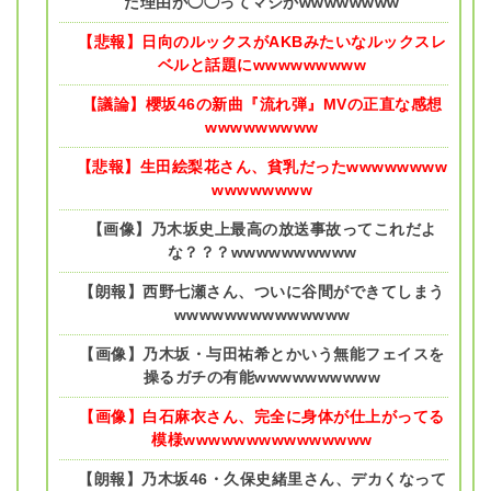
た理由が◯◯ってマジかwwwwwwww
【悲報】日向のルックスがAKBみたいなルックスレ
ベルと話題にwwwwwwwww
【議論】櫻坂46の新曲『流れ弾』MVの正直な感想
wwwwwwwww
【悲報】生田絵梨花さん、貧乳だったwwwwwwww
wwwwwwww
【画像】乃木坂史上最高の放送事故ってこれだよ
な？？？wwwwwwwwww
【朗報】西野七瀬さん、ついに谷間ができてしまう
wwwwwwwwwwwwww
【画像】乃木坂・与田祐希とかいう無能フェイスを
操るガチの有能wwwwwwwwww
【画像】白石麻衣さん、完全に身体が仕上がってる
模様wwwwwwwwwwwwwww
【朗報】乃木坂46・久保史緒里さん、デカくなって