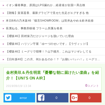
イオン爆発事故、原因はLPG漏れか…経産省が全国一斉点検
【朗報】賀喜遥香、最新グラビアで見せた生足がエグすぎる 他
本日8/6の乃木坂46「猫舌SHOWROOM」は筒井あやめ＆鈴木佑捺
長濱ねる、事務所移籍 フラーム所属を発表
【櫻坂46】田村保乃だけジャージを脱いでいた理由
【櫻坂46】ハリソン守屋「ゆーづのせいです」【ラヴィット!】
【櫻坂46】ミーグリで喧嘩！？山下瞳月、これはマジギレしてる
【日向坂46】この月、何かあるのか！？『お願いバッハ！』ミーグリ日程がこちら
Powered by livedoor 相互RSS
金村美玖＆丹生明里『憂鬱な朝に届けたい楽曲』を紹
介！【UNI’S ON AIR】
0
コメント
2019/09/19/ 13:34
error
0
0