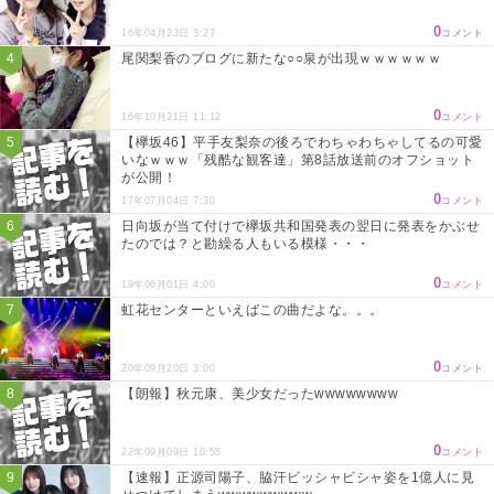
0
16年04月23日 3:27
コメント
尾関梨香のブログに新たな○○泉が出現ｗｗｗｗｗｗ
0
16年10月21日 11:12
コメント
【欅坂46】平手友梨奈の後ろでわちゃわちゃしてるの可愛
いなｗｗｗ「残酷な観客達」第8話放送前のオフショット
が公開！
0
17年07月04日 7:30
コメント
日向坂が当て付けで欅坂共和国発表の翌日に発表をかぶせ
たのでは？と勘繰る人もいる模様・・・
0
19年06月01日 4:00
コメント
虹花センターといえばこの曲だよな。。。
0
20年09月20日 3:00
コメント
【朗報】秋元康、美少女だったwwwwwwww
0
22年09月09日 10:55
コメント
【速報】正源司陽子、脇汗ビッシャビシャ姿を1億人に見