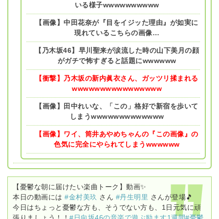
いる様子wwwwwwwwww
【画像】中田花奈が『目をイジッた理由』が如実に
現れているこちらの画像…
【乃木坂46】早川聖来が涙流した時の山下美月の顔
がガチで怖すぎると話題にwwwwww
【衝撃】乃木坂の新内眞衣さん、ガッツリ揉まれる
wwwwwwwwwwwwwwww
【画像】田中れいな、「この」格好で新宿を歩いて
しまうwwwwwwwwwwwww
【画像】ワイ、筒井あやめちゃんの『この画像』の
色気に完全にやられてしまうwwwwww
【憂鬱な朝に届けたい楽曲トーク】動画✨
本日の動画には
#金村美玖
さん
#丹生明里
さんが登場🎵
今日はちょっと憂鬱な方も、そうでない方も、1日元気に頑
張りましょう！！
#日向坂46の音楽で遊ぶ励ます1週間
#憂鬱