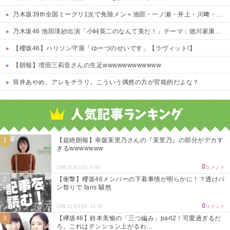
乃木坂39th全国ミーグリ1次で免除メン＋池田・一ノ瀬・井上・川﨑・菅原・中西が全完売
乃木坂46 池田瑛紗出演「小峠英二のなんて美だ！」テーマ：徳川家康【2025.8.5 24:00〜 TOKYO MX】
【櫻坂46】ハリソン守屋「ゆーづのせいです」【ラヴィット!】
【朗報】増田三莉音さんの生足wwwwwwwwwwww
筒井あやめ、アレをチラリ。こういう偶然の方が官能的だよな？
Powered by livedoor 相互RSS
【超絶朗報】幸阪茉里乃さんの『茉里乃』の部分がデカす
ぎるwwwwwww
0
20年10月11日 4:00
コメント
【衝撃】櫻坂46メンバーの下着事情が明らかに！？透けパ
ン祭りで fans 騒然
0
24年12月04日 11:30
コメント
【欅坂46】鈴本美愉の「三つ編み」part2！可愛過ぎるだ
ろ。これはテンション上がるわ…