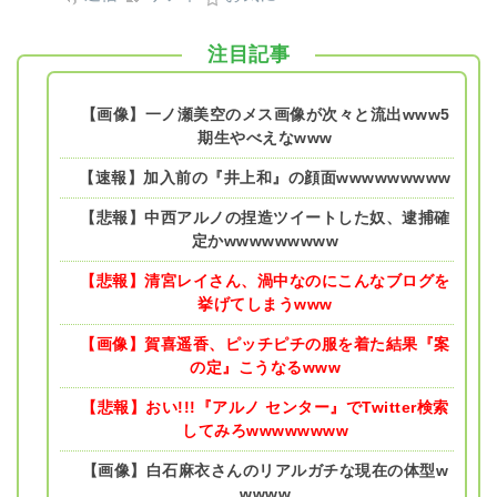
注目記事
【画像】一ノ瀬美空のメス画像が次々と流出www5
期生やべえなwww
【速報】加入前の『井上和』の顔面wwwwwwwww
【悲報】中西アルノの捏造ツイートした奴、逮捕確
定かwwwwwwwww
【悲報】清宮レイさん、渦中なのにこんなブログを
挙げてしまうwww
【画像】賀喜遥香、ピッチピチの服を着た結果『案
の定』こうなるwww
【悲報】おい!!!『アルノ センター』でTwitter検索
してみろwwwwwwww
【画像】白石麻衣さんのリアルガチな現在の体型w
wwww