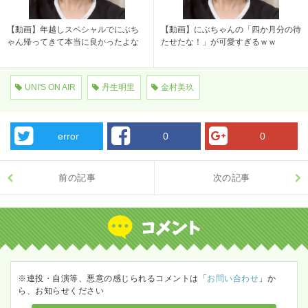
【動画】年越しスペシャルでにぶち
【動画】にぶちゃんの「四か月分の待
ゃん帰ってきて本当に良かったよな
たせたな！」が可愛すぎるｗｗ
UNI'S ON AIR
丹生明里
金村美玖
error
0
0
前の記事
次の記事
※連投・自演等、悪意の感じられるコメントは「
お問い合わせ
」か
ら、お知らせください