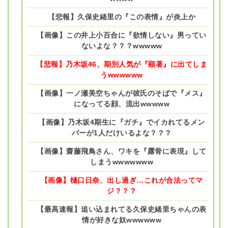
【悲報】久保史緒里の『この表情』が炎上か
【画像】この井上小百合に『欲情しない』男ってい
ないよな？？？wwwww
【悲報】乃木坂46、期別人気が『顕著』に出てしま
うwwwwww
【画像】一ノ瀬美空ちゃんが彼氏のそばで『メス』
になってる顔、流出wwwww
【画像】乃木坂4期生に『ガチ』でイカれてるメン
バーが1人だけいるよな？？？
【画像】齋藤飛鳥さん、ワキを『露骨に表現』して
しまうwwwwwww
【画像】樋口日奈、出し過ぎ…これが合法ってマ
ジ？？？
【最高速報】追い込まれてる久保史緒里ちゃんの表
情が好きな奴wwwwww