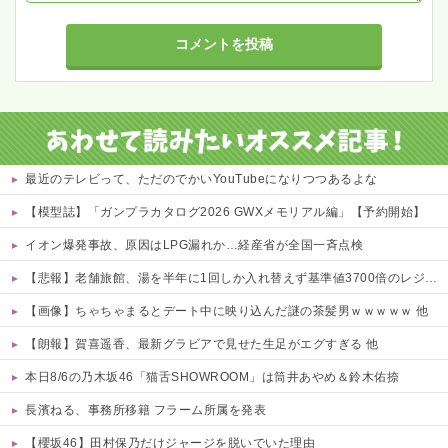
最近のテレビって、ただのでかいYouTubeになりつつあるよな
【模型誌】「ガンプラカタログ2026 GWXメモリアル編」【予約開始】
イオン爆発事故、原因はLPG漏れか…経産省が全国一斉点検
【悲報】老舗旅館、湯を半年に1回しか入れ替えず基準値3700倍のレジオネラ菌増殖…その理由がこれｗｗｗｗ 他
【画像】ちゃちゃまるとデート中に映り込んだ謎の茶髪男ｗｗｗｗｗ 他
【朗報】賀喜遥香、最新グラビアで見せた生足がエグすぎる 他
本日8/6の乃木坂46「猫舌SHOWROOM」は筒井あやめ＆鈴木佑捺
長濱ねる、事務所移籍 フラーム所属を発表
【櫻坂46】田村保乃だけジャージを脱いでいた理由