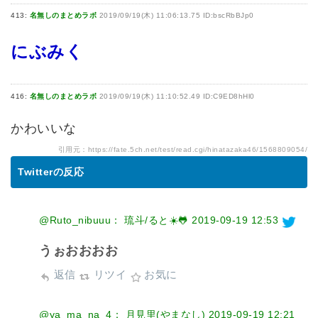
413:
名無しのまとめラボ
2019/09/19(木) 11:06:13.75 ID:bscRbBJp0
にぶみく
416:
名無しのまとめラボ
2019/09/19(木) 11:10:52.49 ID:C9ED8hHl0
かわいいな
引用元：
https://fate.5ch.net/test/read.cgi/hinatazaka46/1568809054/
Twitterの反応
@Ruto_nibuuu： 琉斗/ると☀️🐸
2019-09-19 12:53
うぉおおおお
返信
リツイ
お気に
@ya_ma_na_4： 月見里(やまなし)
2019-09-19 12:21