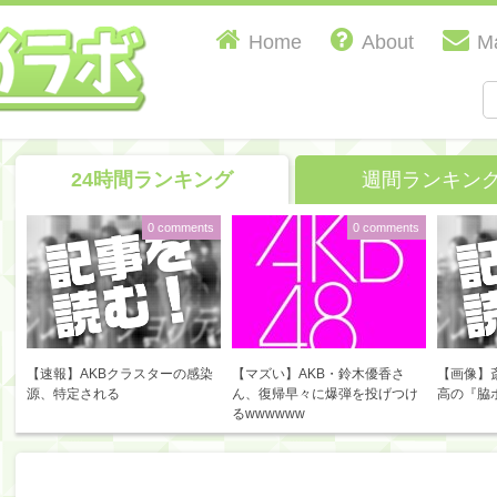
Home
About
Ma
24時間ランキング
週間ランキン
0 comments
0 comments
【速報】AKBクラスターの感染
【マズい】AKB・鈴木優香さ
【画像】
源、特定される
ん、復帰早々に爆弾を投げつけ
高の『脇
るwwwwww