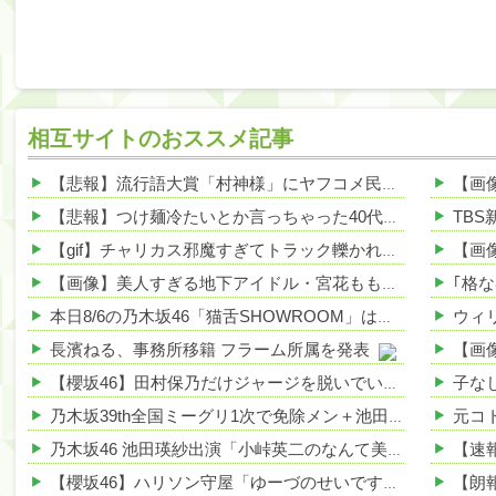
相互サイトのおススメ記事
【悲報】流行語大賞「村神様」にヤフコメ民ブチ切れｗｗｗｗ 他
【悲報】つけ麺冷たいとか言っちゃった40代おっさん、暴行で私人逮捕されるｗｗｗｗ 他
【gif】チャリカス邪魔すぎてトラック轢かれそうｗｗｗｗｗ 他
【画像】美人すぎる地下アイドル・宮花ももちゃん、高すぎるスペックがこちらｗｗｗｗ 他
本日8/6の乃木坂46「猫舌SHOWROOM」は筒井あやめ＆鈴木佑捺
長濱ねる、事務所移籍 フラーム所属を発表
【櫻坂46】田村保乃だけジャージを脱いでいた理由
乃木坂39th全国ミーグリ1次で免除メン＋池田・一ノ瀬・井上・川﨑・菅原・中西が全完売
乃木坂46 池田瑛紗出演「小峠英二のなんて美だ！」テーマ：徳川家康【2025.8.5 24:00〜 TOKYO MX】
【櫻坂46】ハリソン守屋「ゆーづのせいです」【ラヴィット!】