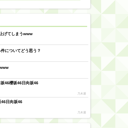
【川﨑桜】まあ、でも筑駒は断れないだろ？
乃木坂46『オリコン上半期SG1位獲得!!』←もうこれ今が全盛期だろwwwwww
d by livedoor 相互RSS
上げてしまうwww
る件についてどう思う？
www
46櫻坂46日向坂46
乃木通
46日向坂46
乃木通