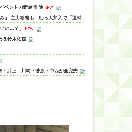
イベントの新展開 他
NEW!
元日本代表太田宏介氏も注目のJ1クラブ「すごく楽しみ」 主力移籍も…助っ人加入で「適材適所の見事な補強」 他
いいの…？」
NEW!
やめ＆鈴木佑捺
ノ瀬・井上・川﨑・菅原・中西が全完売
ィット!】
ジギレしてる
ッハ！』ミーグリ日程がこちら
wwwww