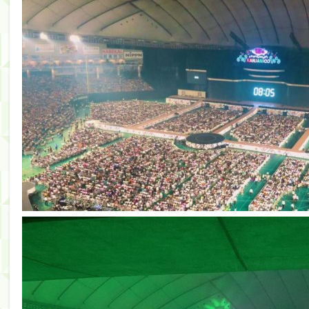
【朗報】増田三莉音さんの生足wwwwwwwwwwww
【川﨑桜】まあ、でも筑駒は断れないだろ？
筒井あやめ、アレをチラリ。こういう偶然の方が官能
Powered by livedoor 相互RSS