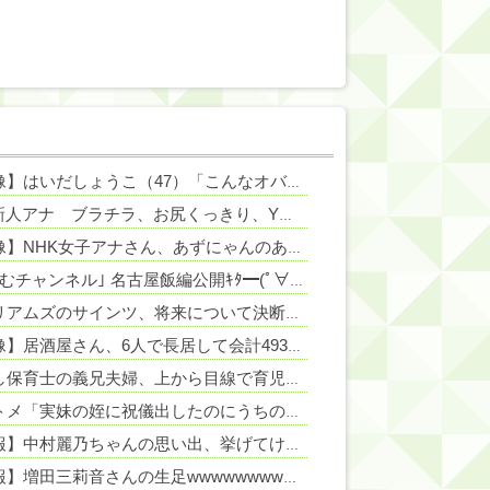
NEW!
【画像】はいだしょうこ（47）「こんなオバサンでいいの…？」
NEW!
NEW!
TBS新人アナ ブラチラ、お尻くっきり、Y字開脚！！
NEW!
NEW!
【画像】NHK女子アナさん、あずにゃんのあずにゃんが張ってしまう
N
NEW!
｢格なむチャンネル｣ 名古屋飯編公開ｷﾀ━(ﾟ∀ﾟ)━!【乃木坂46】
NEW!
ウィリアムズのサインツ、将来について決断できず「分からない」「いつまでに決めるのかも言えない」
【画像】居酒屋さん、6人で長居して会計4939円しか使わない客にお気持ち表明してしまう←コレどっちが悪いんや？？？？？？
子なし保育士の義兄夫婦、上から目線で育児アドバイスされる日々に限界！「この時期は知育おもちゃが〜」と理想論を語り、義父母も「頼れ頼れ」とウザすぎる・・・
元コトメ「実妹の姪に祝儀出したのにうちの娘には出さないの!?差別だ100万出せ！」→断ったら我が家に侵入して1000万相当の宝飾品を泥＆夫の形見を破壊！
【速報】中村麗乃ちゃんの思い出、挙げてけwwwwwwwwwww
【朗報】増田三莉音さんの生足wwwwwwwwwwww