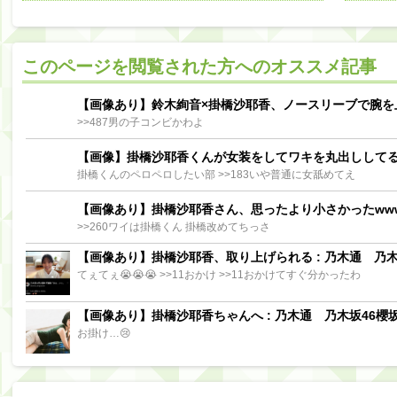
阪口珠美出演「秘密のストレス共有バラエティ め組の園」男の余計な一言SP【2025.8.5 23:56〜 TBS】
【櫻坂46】ミーグリで喧嘩！？山下瞳月、これはマジギレしてる
このページを閲覧された方へのオススメ記事
【日向坂46】この月、何かあるのか！？『お願いバッハ！』ミーグリ日程がこちら
Powere
Powered by livedoor 相互RSS
【画像あり】鈴木絢音×掛橋沙耶香、ノースリーブで腕を
>>487男の子コンビかわよ
【画像】掛橋沙耶香くんが女装をしてワキを丸出しして
掛橋くんのペロペロしたい部 >>183いや普通に女舐めてえ
【画像あり】掛橋沙耶香さん、思ったより小さかったww
>>260ワイは掛橋くん 掛橋改めてちっさ
【画像あり】掛橋沙耶香、取り上げられる : 乃木通 乃木坂
てぇてぇ😭😭😭 >>11おかけ >>11おかけてすぐ分かったわ
【画像あり】掛橋沙耶香ちゃんへ : 乃木通 乃木坂46櫻坂
お掛け…😢