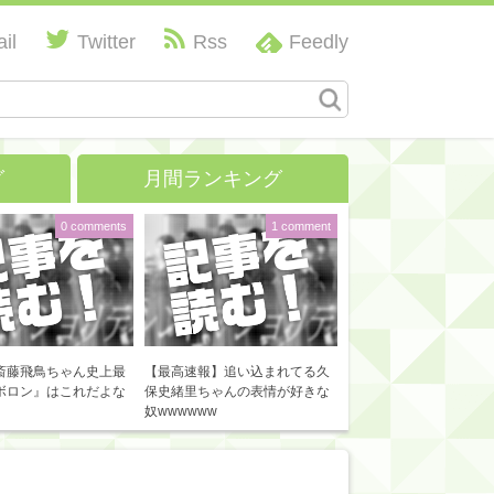
il
Twitter
Rss
Feedly
グ
月間ランキング
0 comments
1 comment
斎藤飛鳥ちゃん史上最
【最高速報】追い込まれてる久
ボロン』はこれだよな
保史緒里ちゃんの表情が好きな
奴wwwwww