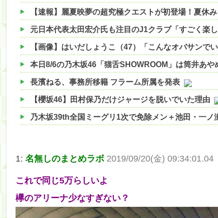
【速報】麗夏映夢の超究極クエストが初登場！夏休み
【画像】はいだしょうこ（47）「こんなオバサンで
本日8/6の乃木坂46「猫舌SHOWROOM」は筒井あ
長濱ねる、事務所移籍 フラーム所属を発表
【櫻坂46】田村保乃だけジャージを脱いでいた理由
乃木坂39th全国ミーグリ1次で免除メン＋池田・一
【櫻坂46】ハリソン守屋「ゆーづのせいです」【ラヴ
【櫻坂46】ミーグリで喧嘩！？山下瞳月、これはマ
1:
名無しのまとめラボ
2019/09/20(金) 09:34:01.04
【日向坂46】この月、何かあるのか！？『お願いバ
これで同じ5万らしいよ
【速報】中村麗乃ちゃんの思い出、挙げてけwwwwww
欅のアリーナ少なすぎない？
【朗報】増田三莉音さんの生足wwwwwwwwwwww