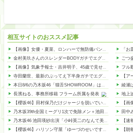
相互サイトのおススメ記事
【画像】女優・夏菜、ロンハーで無防備パンチラ 他
NEW!
金村美玖さんのスレンダーBODYガチでエグいって・・・ガチでエグいって・・・ 他
【画像】気象予報士・吉井明子、45歳で見せたビキニ姿がHすぎる 他
寺田蘭世、最新のぶってえ下半身ガチでエグいって・・・ 他
本日8/6の乃木坂46「猫舌SHOWROOM」は筒井あやめ＆鈴木佑捺
長濱ねる、事務所移籍 フラーム所属を発表
【櫻坂46】田村保乃だけジャージを脱いでいた理由
乃木坂39th全国ミーグリ1次で免除メン＋池田・一ノ瀬・井上・川﨑・菅原・中西が全完売
乃木坂46 池田瑛紗出演「小峠英二のなんて美だ！」テーマ：徳川家康【2025.8.5 24:00〜 TOKYO MX】
【櫻坂46】ハリソン守屋「ゆーづのせいです」【ラヴィット!】