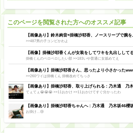
阪口珠美出演「秘密のストレス共有バラエティ め組の園」男の余計な一言SP【2025.8.5 23:56〜 TBS】
【櫻坂46】ミーグリで喧嘩！？山下瞳月、これはマジギレしてる
このページを閲覧された方へのオススメ記事
【日向坂46】この月、何かあるのか！？『お願いバッハ！』ミーグリ日程がこちら
Powere
Powered by livedoor 相互RSS
【画像あり】鈴木絢音×掛橋沙耶香、ノースリーブで腕を
>>487男の子コンビかわよ
【画像】掛橋沙耶香くんが女装をしてワキを丸出しして
掛橋くんのペロペロしたい部 >>183いや普通に女舐めてえ
【画像あり】掛橋沙耶香さん、思ったより小さかったww
>>260ワイは掛橋くん 掛橋改めてちっさ
【画像あり】掛橋沙耶香、取り上げられる : 乃木通 乃木坂
てぇてぇ😭😭😭 >>11おかけ >>11おかけてすぐ分かったわ
【画像あり】掛橋沙耶香ちゃんへ : 乃木通 乃木坂46櫻坂
お掛け…😢