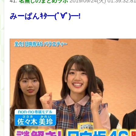
41:
名無しのまとめラボ
2019/09/24(火) 01:39:32.
Powered by livedoor 相互RSS
みーぱんｷﾀ━(ﾟ∀ﾟ)━!