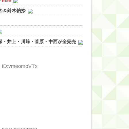
w
NEW!
やめ＆鈴木佑捺
ノ瀬・井上・川﨑・菅原・中西が全完売
ィット!】
ジギレしてる
20 ID:vmeomoVTx
ッハ！』ミーグリ日程がこちら
wwwww
的だよな？