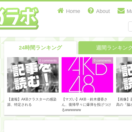
Home
About
Ma
24時間ランキング
週間ランキン
0 comments
0 comments
【速報】AKBクラスターの感染
【マズい】AKB・鈴木優香さ
【画像】
源、特定される
ん、復帰早々に爆弾を投げつけ
高の『脇
るwwwwww