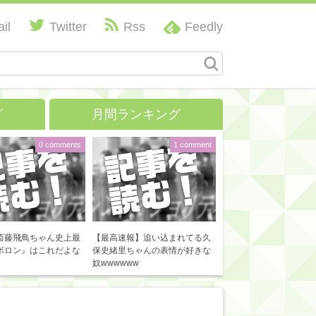
il
Twitter
Rss
Feedly
グ
月間ランキング
0 comments
1 comment
斎藤飛鳥ちゃん史上最
【最高速報】追い込まれてる久
ボロン』はこれだよな
保史緒里ちゃんの表情が好きな
奴wwwwww