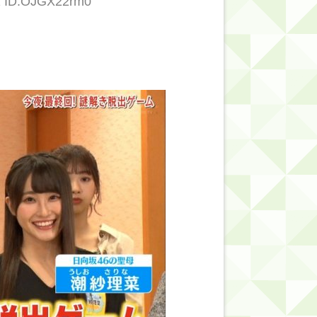
81 ID:OJGX22rm0