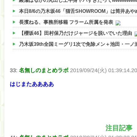
綾瀬はるかの丸出し上半身ヤバすぎだってwwwwww
本日8/6の乃木坂46「猫舌SHOWROOM」は筒井あ
長濱ねる、事務所移籍 フラーム所属を発表
【櫻坂46】田村保乃だけジャージを脱いでいた理由
乃木坂39th全国ミーグリ1次で免除メン＋池田・一
【櫻坂46】ハリソン守屋「ゆーづのせいです」【ラヴ
【櫻坂46】ミーグリで喧嘩！？山下瞳月、これはマ
33:
名無しのまとめラボ
2019/09/24(火) 01:39:14.
【日向坂46】この月、何かあるのか！？『お願いバ
はじまたああああ
【速報】中村麗乃ちゃんの思い出、挙げてけwwwwww
【朗報】増田三莉音さんの生足wwwwwwwwwwww
【朗報】増田三莉音さんの生足wwwwwwwwwwww
【川﨑桜】まあ、でも筑駒は断れないだろ？
注目記事
筒井あやめ、アレをチラリ。こういう偶然の方が官能