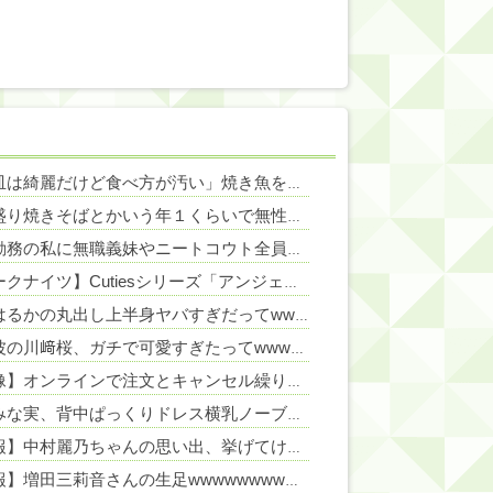
「お皿は綺麗だけど食べ方が汚い」焼き魚を食べた知人の信じられない所作…両手で1本ずつ箸を持ち、骨や手をしゃぶり、口から出した骨をテーブルに並べる・・・
NEW!
ごつ盛り焼きそばとかいう年１くらいで無性に食いたくなるやつｗｗｗｗｗｗｗｗ
NEW!
フル勤務の私に無職義妹やニートコウト全員分の家事を押し付ける義家族！早朝4時起き生活に限界。ついに言い放った「強烈なド直球正論」に義一族阿鼻叫喚ｗｗ←怠け者どもに正論のナイフをグサリ
NEW!
【アークナイツ】Cutiesシリーズ「アンジェリーナ」「テキーラ」デフォルメフィギュア【予約開始】
綾瀬はるかの丸出し上半身ヤバすぎだってwwwwwww
NEW!
地上波の川﨑桜、ガチで可愛すぎたってwwwwww
NEW!
【画像】オンラインで注文とキャンセル繰り返し総額43億円被害32歳の美女を逮捕
田中みな実、背中ぱっくりドレス横乳ノーブラお●ぱい！スリット内腿
N
【速報】中村麗乃ちゃんの思い出、挙げてけwwwwwwwwwww
【朗報】増田三莉音さんの生足wwwwwwwwwwww