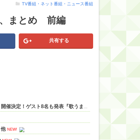
TV番組・ネット番組・ニュース番組
実況、まとめ 前編
共有する
【にじさんじ】レヴィちゃん、3Dライブ「人間燦歌」開催決定！ゲスト8名も発表『歌うまバイキングなゲストや』【8/18(火)21:00】 他
 他
NEW!