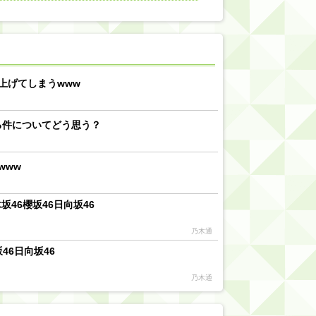
【川﨑桜】まあ、でも筑駒は断れないだろ？
乃木坂46『オリコン上半期SG1位獲得!!』←もうこれ今が全盛期だろwwwwww
d by livedoor 相互RSS
上げてしまうwww
る件についてどう思う？
www
46櫻坂46日向坂46
乃木通
46日向坂46
乃木通