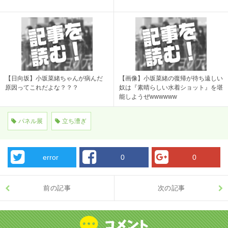
【日向坂】小坂菜緒ちゃんが病んだ
【画像】小坂菜緒の復帰が待ち遠しい
原因ってこれだよな？？？
奴は『素晴らしい水着ショット』を堪
能しようぜwwwwww
パネル展
立ち漕ぎ
error
0
0
前の記事
次の記事