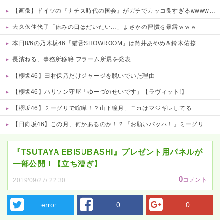
【画像】ドイツの『ナチス時代の国会』がガチでカッコ良すぎるwwwwwww
大久保佳代子「休みの日はだいたい…」まさかの習慣を暴露ｗｗｗ
本日8/6の乃木坂46「猫舌SHOWROOM」は筒井あやめ＆鈴木佑捺
長濱ねる、事務所移籍 フラーム所属を発表
【櫻坂46】田村保乃だけジャージを脱いでいた理由
【櫻坂46】ハリソン守屋「ゆーづのせいです」【ラヴィット!】
【櫻坂46】ミーグリで喧嘩！？山下瞳月、これはマジギレしてる
【日向坂46】この月、何かあるのか！？『お願いバッハ！』ミーグリ日程がこちら
Powered by livedoor 相互RSS
『TSUTAYA EBISUBASHI』プレゼント用パネルが
一部公開！【立ち漕ぎ】
0
コメント
2019/09/27/ 22:30
error
0
0