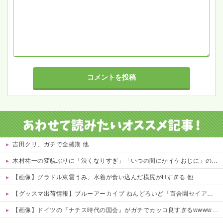
吉田クリ、ガチで全盛期 他
木村祐一の変貌ぶりに「渋くなりすぎ」「いつの間にかイケおじに」の声 他
【画像】グラドル東雲うみ、水着が食い込んだ横尻がHすぎる 他
【グッスマ出荷情報】ブルーアーカイブ ねんどろいど「百合園セイア」「竜華キサキ」「早瀬ユウカ(再販)」ほか【発売日決定】
【画像】ドイツの『ナチス時代の国会』がガチでカッコ良すぎるwwwwwww