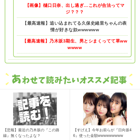
【画像】樋口日奈、出し過ぎ…これが合法ってマ
ジ？？？
【最高速報】追い込まれてる久保史緒里ちゃんの表
情が好きな奴wwwwww
【最高速報】乃木坂3期生、男とシまくってて草ww
wwww
【悲報】最近の乃木坂の『この路
【すげえ】今年お前らが『日向坂4
線』無くなったよな？
6』使った金額wwwwwwwww