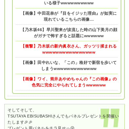
いる様子wwwwwwwwww
【画像】中田花奈が『目をイジッた理由』が如実に
現れているこちらの画像…
【乃木坂46】早川聖来が涙流した時の山下美月の顔
がガチで怖すぎると話題にwwwwww
【衝撃】乃木坂の新内眞衣さん、ガッツリ揉まれる
wwwwwwwwwwwwwwww
【画像】田中れいな、「この」格好で新宿を歩いて
しまうwwwwwwwwwwwww
【画像】ワイ、筒井あやめちゃんの『この画像』の
色気に完全にやられてしまうwwwwww
そしてそして、
TSUTAYA EBISUBASHIさんでもパネルプレゼントを開催い
たします🎉🎉
プレゼント用パネルをチラ見せっ😜