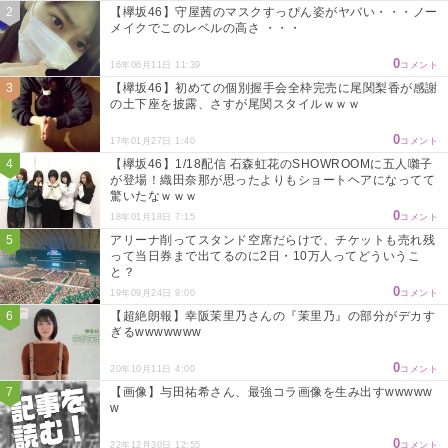
【欅坂46】守屋茜のマスクすっぴん姿がヤバい・・・ノー
メイクでこのレベルの高さ ・・・
0
16年06月11日 11:39
コメント
【欅坂46】初めての個別握手会全枠完売に尾関梨香が感謝
の土下座を披露、さすが尾関スタイルｗｗｗ
0
17年01月27日 1:40
コメント
【欅坂46】1/18配信 石森虹花のSHOWROOMに五人囃子
が登場！織田奈那が思ったよりもショートヘアになってて
驚いたなｗｗｗ
0
18年01月18日 7:15
コメント
アリーナ削ってスタンド空席だらけで、チケットも売れ残
って当日券まで出てるのに2日・10万人ってどういうこ
と？
0
19年09月24日 9:00
コメント
【超絶朗報】幸阪茉里乃さんの『茉里乃』の部分がデカす
ぎるwwwwwww
0
20年10月11日 4:00
コメント
【画像】与田祐希さん、最強コラ画像を生み出すwwwww
w
0
22年12月30日 12:55
コメント