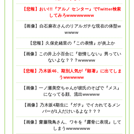
【悲報】おい!!!『アルノ センター』でTwitter検索
してみろwwwwwwww
【画像】白石麻衣さんのリアルガチな現在の体型w
wwww
【悲報】久保史緒里の『この表情』が炎上か
【画像】この井上小百合に『欲情しない』男ってい
ないよな？？？wwwww
【悲報】乃木坂46、期別人気が『顕著』に出てしま
うwwwwww
【画像】一ノ瀬美空ちゃんが彼氏のそばで『メス』
になってる顔、流出wwwww
【画像】乃木坂4期生に『ガチ』でイカれてるメン
バーが1人だけいるよな？？？
【画像】齋藤飛鳥さん、ワキを『露骨に表現』して
しまうwwwwwww