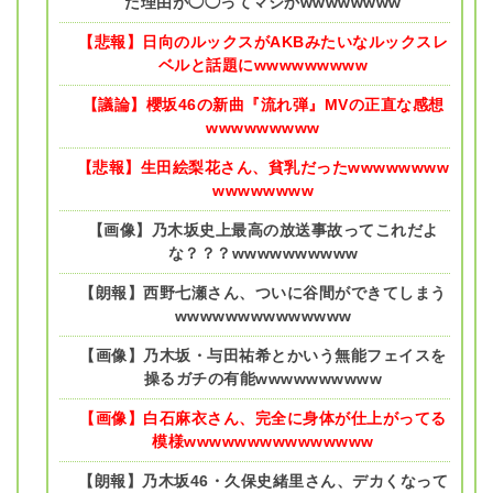
た理由が◯◯ってマジかwwwwwwww
【悲報】日向のルックスがAKBみたいなルックスレ
ベルと話題にwwwwwwwww
【議論】櫻坂46の新曲『流れ弾』MVの正直な感想
wwwwwwwww
【悲報】生田絵梨花さん、貧乳だったwwwwwwww
wwwwwwww
【画像】乃木坂史上最高の放送事故ってこれだよ
な？？？wwwwwwwwww
【朗報】西野七瀬さん、ついに谷間ができてしまう
wwwwwwwwwwwwww
【画像】乃木坂・与田祐希とかいう無能フェイスを
操るガチの有能wwwwwwwwww
【画像】白石麻衣さん、完全に身体が仕上がってる
模様wwwwwwwwwwwwwww
【朗報】乃木坂46・久保史緒里さん、デカくなって