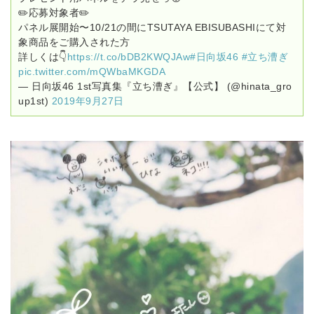
✏️応募対象者✏️
パネル展開始〜10/21の間にTSUTAYA EBISUBASHIにて対
象商品をご購入された方
詳しくは👇
https://t.co/bDB2KWQJAw
#日向坂46
#立ち漕ぎ
pic.twitter.com/mQWbaMKGDA
— 日向坂46 1st写真集『立ち漕ぎ』【公式】 (@hinata_gro
up1st)
2019年9月27日