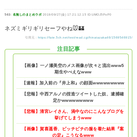
563:
名無しのまとめラボ
2019/09/27(金) 17:21:12.15 ID:UMOJ5PoP0
ネズミギリギリセーフやね🐭🏰
引用元：
https://fate.5ch.net/test/read.cgi/hinatazaka46/1569546915/
注目記事
【画像】一ノ瀬美空のメス画像が次々と流出www5
期生やべえなwww
【速報】加入前の『井上和』の顔面wwwwwwwww
【悲報】中西アルノの捏造ツイートした奴、逮捕確
定かwwwwwwwww
【悲報】清宮レイさん、渦中なのにこんなブログを
挙げてしまうwww
【画像】賀喜遥香、ピッチピチの服を着た結果『案
の定』こうなるwww