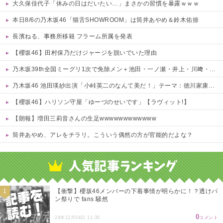
大久保佳代子「休みの日はだいたい…」まさかの習慣を暴露ｗｗｗ
本日8/6の乃木坂46「猫舌SHOWROOM」は筒井あやめ＆鈴木佑捺
長濱ねる、事務所移籍 フラーム所属を発表
【櫻坂46】田村保乃だけジャージを脱いでいた理由
乃木坂39th全国ミーグリ1次で免除メン＋池田・一ノ瀬・井上・川﨑・菅原・中西が全完売
乃木坂46 池田瑛紗出演「小峠英二のなんて美だ！」テーマ：徳川家康【2025.8.5 24:00〜 TOKYO MX】
【櫻坂46】ハリソン守屋「ゆーづのせいです」【ラヴィット!】
【朗報】増田三莉音さんの生足wwwwwwwwwwww
筒井あやめ、アレをチラリ。こういう偶然の方が官能的だよな？
Powered by livedoor 相互RSS
【衝撃】櫻坂46メンバーの下着事情が明らかに！？透けパ
ン祭りで fans 騒然
0
24年12月04日 11:30
コメント