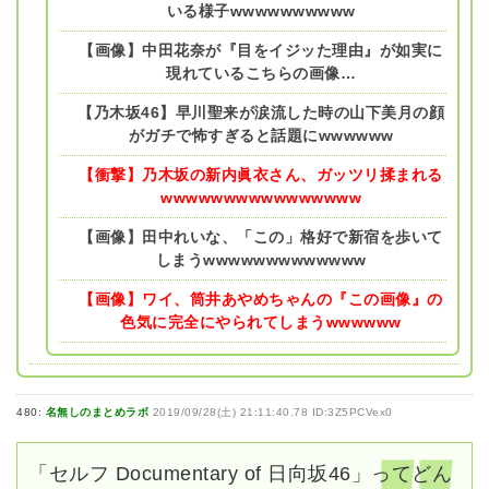
いる様子wwwwwwwwww
【画像】中田花奈が『目をイジッた理由』が如実に
現れているこちらの画像…
【乃木坂46】早川聖来が涙流した時の山下美月の顔
がガチで怖すぎると話題にwwwwww
【衝撃】乃木坂の新内眞衣さん、ガッツリ揉まれる
wwwwwwwwwwwwwwww
【画像】田中れいな、「この」格好で新宿を歩いて
しまうwwwwwwwwwwwww
【画像】ワイ、筒井あやめちゃんの『この画像』の
色気に完全にやられてしまうwwwwww
480:
名無しのまとめラボ
2019/09/28(土) 21:11:40.78 ID:3Z5PCVex0
「セルフ Documentary of 日向坂46」ってどん