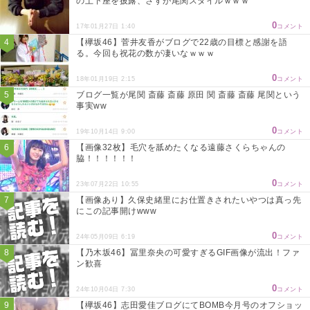
の土下座を披露、さすが尾関スタイルｗｗｗ
0
17年01月27日 1:40
コメント
【欅坂46】菅井友香がブログで22歳の目標と感謝を語
る。今回も祝花の数が凄いなｗｗｗ
0
18年01月19日 2:15
コメント
ブログ一覧が尾関 斎藤 斎藤 原田 関 斎藤 斎藤 尾関という
事実ww
0
19年10月14日 9:00
コメント
【画像32枚】毛穴を舐めたくなる遠藤さくらちゃんの
脇！！！！！！
0
23年07月22日 10:55
コメント
【画像あり】久保史緒里にお仕置きされたいやつは真っ先
にこの記事開けwww
0
24年05月09日 6:19
コメント
【乃木坂46】冨里奈央の可愛すぎるGIF画像が流出！ファ
ン歓喜
0
24年10月04日 7:30
コメント
【欅坂46】志田愛佳ブログにてBOMB今月号のオフショッ