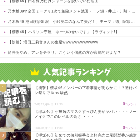
【櫻坂46】田村保乃だけジャージを脱いでいた理由
乃木坂39th全国ミーグリ1次で免除メン＋池田・一ノ瀬・井上・川﨑・菅原・中西が全完売
乃木坂46 池田瑛紗出演「小峠英二のなんて美だ！」テーマ：徳川家康【2025.8.5 24:00〜 TOKYO MX】
【櫻坂46】ハリソン守屋「ゆーづのせいです」【ラヴィット!】
【朗報】増田三莉音さんの生足wwwwwwwwwwww
筒井あやめ、アレをチラリ。こういう偶然の方が官能的だよな？
Powered by livedoor 相互RSS
【衝撃】櫻坂46メンバーの下着事情が明らかに！？透けパ
ン祭りで fans 騒然
0
24年12月04日 11:30
コメント
【欅坂46】守屋茜のマスクすっぴん姿がヤバい・・・ノー
メイクでこのレベルの高さ ・・・
0
16年06月11日 11:39
コメント
【欅坂46】初めての個別握手会全枠完売に尾関梨香が感謝