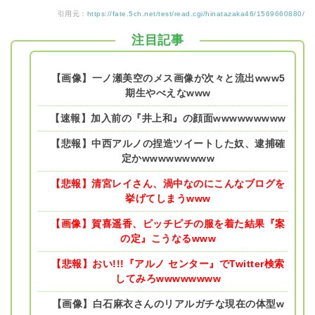
引用元：
https://fate.5ch.net/test/read.cgi/hinatazaka46/1569660880/
注目記事
【画像】一ノ瀬美空のメス画像が次々と流出www5
期生やべえなwww
【速報】加入前の『井上和』の顔面wwwwwwwww
【悲報】中西アルノの捏造ツイートした奴、逮捕確
定かwwwwwwwww
【悲報】清宮レイさん、渦中なのにこんなブログを
挙げてしまうwww
【画像】賀喜遥香、ピッチピチの服を着た結果『案
の定』こうなるwww
【悲報】おい!!!『アルノ センター』でTwitter検索
してみろwwwwwwww
【画像】白石麻衣さんのリアルガチな現在の体型w