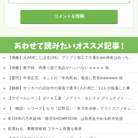
【画像】元AKBこじはる(34)、ブツブツ加工で大暴れww身体はめっちゃいいのにな・・・ 他
【画像】愛子様、馬乗り姿で気品がハンパないｗｗｗｗ 他
【驚愕】中居正広、ネットの「年内死ぬ」報道に苦笑wwwwww 他
【動画】サッカーの試合中の落雷で選手1人が死亡、12人が負傷した事故。
【アズールレーン】ダイキ工業「メアリー・セレスト グリムナイト・リーパー」フィギュア【10日予約開始】
【〈物語〉シリーズ】セガ「忍野忍」「斧乃木余接」プライズフィギュア【彩色原型公開】
本日8/6の乃木坂46「猫舌SHOWROOM」は筒井あやめ＆鈴木佑捺
長濱ねる、事務所移籍 フラーム所属を発表