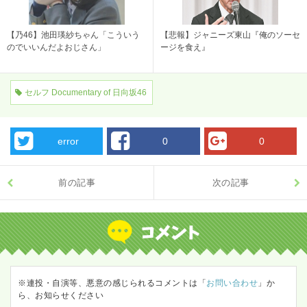
【乃46】池田瑛紗ちゃん「こういう
【悲報】ジャニーズ東山『俺のソーセ
のでいいんだよおじさん」
ージを食え』
セルフ Documentary of 日向坂46
error
0
0
前の記事
次の記事
※連投・自演等、悪意の感じられるコメントは「
お問い合わせ
」か
ら、お知らせください