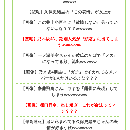
wwww
【悲報】久保史緒里の『この表情』が炎上か
【画像】この井上小百合に『欲情しない』男ってい
ないよな？？？wwwww
【悲報】乃木坂46、期別人気が『顕著』に出てしま
うwwwwww
【画像】一ノ瀬美空ちゃんが彼氏のそばで『メス』
になってる顔、流出wwwww
【画像】乃木坂4期生に『ガチ』でイカれてるメン
バーが1人だけいるよな？？？
【画像】齋藤飛鳥さん、ワキを『露骨に表現』して
しまうwwwwwww
【画像】樋口日奈、出し過ぎ…これが合法ってマ
ジ？？？
【最高速報】追い込まれてる久保史緒里ちゃんの表
情が好きな奴wwwwww