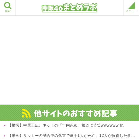
検索
メニュー
【驚愕】中居正広、ネットの「年内死ぬ」報道に苦笑wwwwww 他
【動画】サッカーの試合中の落雷で選手1人が死亡、12人が負傷した事故。