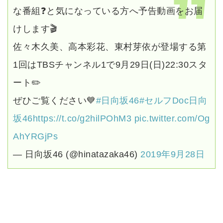
な番組❓と気になっている方へ予告動画をお届
けします🎬
佐々木久美、高本彩花、東村芽依が登場する第
1回はTBSチャンネル1で9月29日(日)22:30スタ
ート✏️
ぜひご覧ください💙
#日向坂46
#セルフDoc日向
坂46
https://t.co/g2hilPOhM3
pic.twitter.com/Og
AhYRGjPs
— 日向坂46 (@hinatazaka46)
2019年9月28日