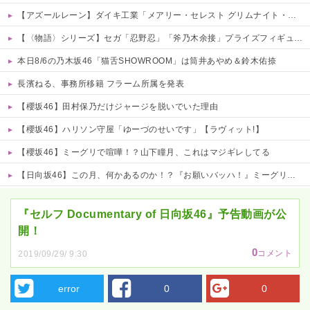
【アズールレーン】ダイキ工業「メアリー・セレスト グリムナイト・リーパー」フィギュア【10日予約開始】
【〈物語〉シリーズ】セガ「忍野忍」「斧乃木余接」プライズフィギュア【彩色原型公開】
本日8/6の乃木坂46「猫舌SHOWROOM」は筒井あやめ＆鈴木佑捺
長濱ねる、事務所移籍 フラーム所属を発表
【櫻坂46】田村保乃だけジャージを脱いでいた理由
【櫻坂46】ハリソン守屋「ゆーづのせいです」【ラヴィット!】
【櫻坂46】ミーグリで喧嘩！？山下瞳月、これはマジギレしてる
【日向坂46】この月、何かあるのか！？『お願いバッハ！』ミーグリ日程がこちら
Powered by livedoor 相互RSS
『セルフ Documentary of 日向坂46』予告動画が公
開！
0
コメント
2019/09/29/ 9:30
error
0
0