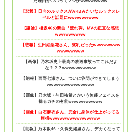
た理由が◯◯ってマジかwwwwwwww
【悲報】日向のルックスがAKBみたいなルックスレ
ベルと話題にwwwwwwwww
【議論】櫻坂46の新曲『流れ弾』MVの正直な感想
wwwwwwwww
【悲報】生田絵梨花さん、貧乳だったwwwwwwww
wwwwwwww
【画像】乃木坂史上最高の放送事故ってこれだよ
な？？？wwwwwwwwww
【朗報】西野七瀬さん、ついに谷間ができてしまう
wwwwwwwwwwwwww
【画像】乃木坂・与田祐希とかいう無能フェイスを
操るガチの有能wwwwwwwwww
【画像】白石麻衣さん、完全に身体が仕上がってる
模様wwwwwwwwwwwwwww
【朗報】乃木坂46・久保史緒里さん、デカくなって