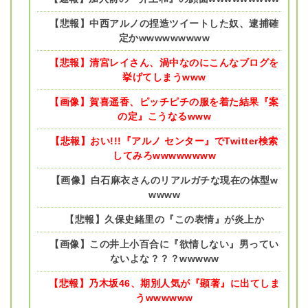
【悲報】中西アルノの捏造ツイートした奴、逮捕確
定かwwwwwwwww
【悲報】清宮レイさん、渦中なのにこんなブログを
挙げてしまうwww
【画像】賀喜遥香、ピッチピチの服を着た結果『案
の定』こうなるwww
【悲報】おい!!!『アルノ センター』でTwitter検索
してみろwwwwwwww
【画像】白石麻衣さんのリアルガチな現在の体型w
wwww
【悲報】久保史緒里の『この表情』が炎上か
【画像】この井上小百合に『欲情しない』男ってい
ないよな？？？wwwww
【悲報】乃木坂46、期別人気が『顕著』に出てしま
うwwwwww