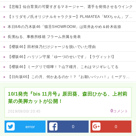
【悲報】仙台育英の可愛すぎるマネージャー、選手を発情させるウインク
【トリダモノ氏オリジナルキャラクター】PLAMATEA「MXちゃん」プラモデル【駿河屋 予約開始】
本日8/6の乃木坂46「猫舌SHOWROOM」は筒井あやめ＆鈴木佑捺
長濱ねる、事務所移籍 フラーム所属を発表
【櫻坂46】田村保乃だけジャージを脱いでいた理由
【櫻坂46】ハリソン守屋「ゆーづのせいです」【ラヴィット!】
【櫻坂46】ミーグリで喧嘩！？山下瞳月、これはマジギレしてる
【日向坂46】この月、何かあるのか！？『お願いバッハ！』ミーグリ日程がこちら
Powered by livedoor 相互RSS
10/1発売『bis 11月号』原田葵、森田ひかる、上村莉
菜の美脚カットが公開！
0
コメント
2019/09/30/ 20:45
error
0
0