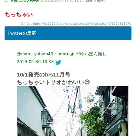
82:
名無しのまとめラボ
2019/09/30(月) 16:40:11.10 ID:bPLfzgyz0
ちっちゃい
引用元：
https://rio2016.5ch.net/test/read.cgi/keyakizaka46/1569812975
Twitterの反応
@maru_yuipon46： maru◢￨⁴⁶ゆいぽん推し
2019-09-30 16:38
10/1発売のbis11月号
ちっちゃいトリオかわいい😊