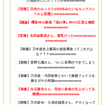
た理由が◯◯ってマジかwwwwwwww
【悲報】日向のルックスがAKBみたいなルックスレ
ベルと話題にwwwwwwwww
【議論】櫻坂46の新曲『流れ弾』MVの正直な感想
wwwwwwwww
【悲報】生田絵梨花さん、貧乳だったwwwwwwww
wwwwwwww
【画像】乃木坂史上最高の放送事故ってこれだよ
な？？？wwwwwwwwww
【朗報】西野七瀬さん、ついに谷間ができてしまう
wwwwwwwwwwwwww
【画像】乃木坂・与田祐希とかいう無能フェイスを
操るガチの有能wwwwwwwwww
【画像】白石麻衣さん、完全に身体が仕上がってる
模様wwwwwwwwwwwwwww
【朗報】乃木坂46・久保史緒里さん、デカくなって