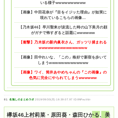
いる様子wwwwwwwwww
【画像】中田花奈が『目をイジッた理由』が如実に
現れているこちらの画像…
【乃木坂46】早川聖来が涙流した時の山下美月の顔
がガチで怖すぎると話題にwwwwww
【衝撃】乃木坂の新内眞衣さん、ガッツリ揉まれる
wwwwwwwwwwwwwwww
【画像】田中れいな、「この」格好で新宿を歩いて
しまうwwwwwwwwwwwww
【画像】ワイ、筒井あやめちゃんの『この画像』の
色気に完全にやられてしまうwwwwww
81:
名無しのまとめラボ
2019/09/30(月) 16:39:07.97 ID:llNFeuVdr
欅坂46上村莉菜・原田葵・森田ひかる、美