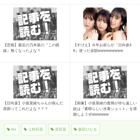
【悲報】最近の乃木坂の『この路
【すげえ】今年お前らが『日向坂4
線』無くなったよな？
6』使った金額wwwwwwwww
【日向坂】小坂菜緒ちゃんが病んだ
【画像】小坂菜緒の復帰が待ち遠しい
原因ってこれだよな？？？
奴は『素晴らしい水着ショット』を堪
能しようぜwwwwww
bis
上村莉菜
原田葵
森田ひかる