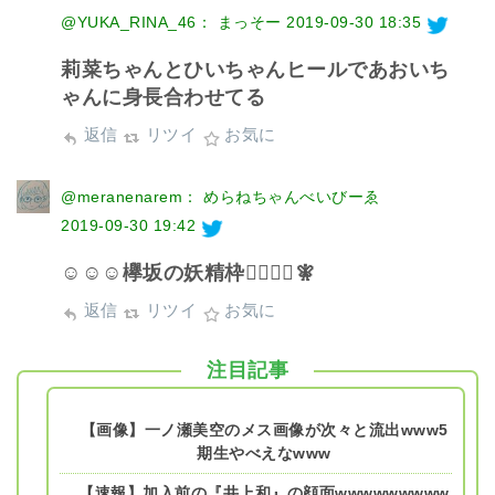
@YUKA_RINA_46： まっそー
2019-09-30 18:35
莉菜ちゃんとひいちゃんヒールであおいち
ゃんに身長合わせてる
返信
リツイ
お気に
@meranenarem： めらねちゃんべいびーゑ
2019-09-30 19:42
☺️☺️☺️欅坂の妖精枠🧚‍♀️🧚‍♀️🧚‍
返信
リツイ
お気に
注目記事
【画像】一ノ瀬美空のメス画像が次々と流出www5
期生やべえなwww
【速報】加入前の『井上和』の顔面wwwwwwwww