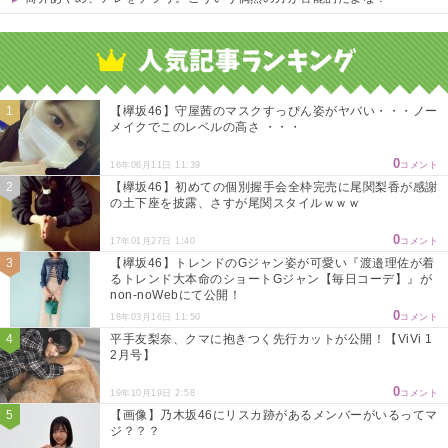
Powered by livedoor 相互RSS
【欅坂46】守屋茜のマスクすっぴん姿がヤバい・・・ノー
メイクでこのレベルの高さ ・・・
0
16年06月11日 11:39
コメント
【欅坂46】初めての個別握手会全枠完売に尾関梨香が感謝
の土下座を披露、さすが尾関スタイルｗｗｗ
0
17年01月27日 1:40
コメント
【欅坂46】トレンドのGジャン姿が可愛い『渡邉理佐が着
るトレンド大本命のショートGジャン【毎日コーデ】』が
non-noWebにて公開！
0
18年03月16日 11:50
コメント
平手友梨奈、クマに抱きつく先行カットが公開！【ViVi 1
2月号】
0
19年10月19日 2:58
コメント
【画像】乃木坂46にリスカ跡があるメンバーがいるってマ
ジ？？？