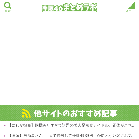
検索
メニュー
【にわか御免】胸揉みたすぎて話題の美人昆虫食アイドル、正体がこちらwwwwww 他
【画像】居酒屋さん、6人で長居して会計4939円しか使わない客にお気持ち表明してしまう←コレどっちが悪いんや？？？？？？