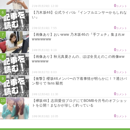
0
21年05月29日 12:00
コメント
【乃木坂46】公式ライバル『インフルエンサーかもしれな
い』
0
23年02月19日 7:55
コメント
【画像あり】おいwww 乃木坂46の『手フェチ』集まれw
wwwwwww
0
24年05月10日 9:19
コメント
【画像あり】秋元真夏さんの、ほぼ全見えのこの画像ww
wwwwww
0
24年08月27日 8:03
コメント
【衝撃】櫻坂46メンバーの下着事情が明らかに！？透けパ
ン祭りで fans 騒然
0
24年12月04日 11:30
コメント
【欅坂46】志田愛佳ブログにてBOMB今月号のオフショッ
トを公開！まなかが珍しく釣っている
0
16年06月16日 10:05
コメント