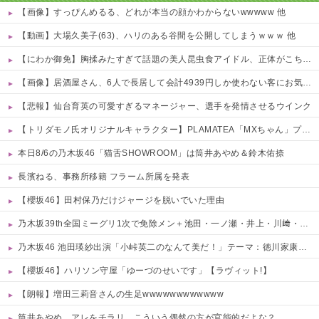
【画像】すっぴんめるる、どれが本当の顔かわからないwwwww 他
【動画】大場久美子(63)、ハリのある谷間を公開してしまうｗｗｗ 他
【にわか御免】胸揉みたすぎて話題の美人昆虫食アイドル、正体がこちらwwwwww 他
【画像】居酒屋さん、6人で長居して会計4939円しか使わない客にお気持ち表明してしまう←コレどっちが悪いんや？？？？？？
【悲報】仙台育英の可愛すぎるマネージャー、選手を発情させるウインク
【トリダモノ氏オリジナルキャラクター】PLAMATEA「MXちゃん」プラモデル【駿河屋 予約開始】
本日8/6の乃木坂46「猫舌SHOWROOM」は筒井あやめ＆鈴木佑捺
長濱ねる、事務所移籍 フラーム所属を発表
【櫻坂46】田村保乃だけジャージを脱いでいた理由
乃木坂39th全国ミーグリ1次で免除メン＋池田・一ノ瀬・井上・川﨑・菅原・中西が全完売
乃木坂46 池田瑛紗出演「小峠英二のなんて美だ！」テーマ：徳川家康【2025.8.5 24:00〜 TOKYO MX】
【櫻坂46】ハリソン守屋「ゆーづのせいです」【ラヴィット!】
【朗報】増田三莉音さんの生足wwwwwwwwwwww
筒井あやめ、アレをチラリ。こういう偶然の方が官能的だよな？