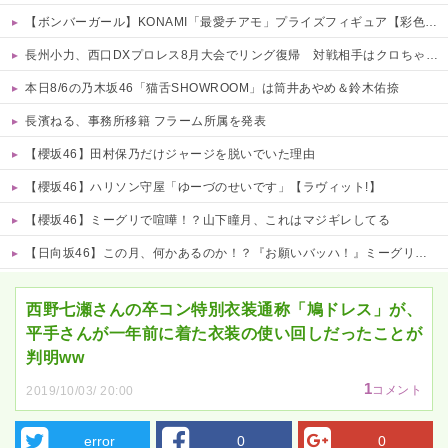
【ボンバーガール】KONAMI「最愛チアモ」プライズフィギュア【彩色原型公開】
長州小力、西口DXプロレス8月大会でリング復帰 対戦相手はクロちゃん 他
本日8/6の乃木坂46「猫舌SHOWROOM」は筒井あやめ＆鈴木佑捺
長濱ねる、事務所移籍 フラーム所属を発表
【櫻坂46】田村保乃だけジャージを脱いでいた理由
【櫻坂46】ハリソン守屋「ゆーづのせいです」【ラヴィット!】
【櫻坂46】ミーグリで喧嘩！？山下瞳月、これはマジギレしてる
【日向坂46】この月、何かあるのか！？『お願いバッハ！』ミーグリ日程がこちら
Powered by livedoor 相互RSS
西野七瀬さんの卒コン特別衣装通称「鳩ドレス」が、
平手さんが一年前に着た衣装の使い回しだったことが
判明ww
1
コメント
2019/10/03/ 20:00
error
0
0