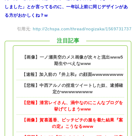
しました」とか言ってるのに、一年以上前に同じデザインがあ
る方がおかしくね？w
引用元:
http://2chspa.com/thread/nogizaka/1569731737
注目記事
【画像】一ノ瀬美空のメス画像が次々と流出www5
期生やべえなwww
【速報】加入前の『井上和』の顔面wwwwwwwww
【悲報】中西アルノの捏造ツイートした奴、逮捕確
定かwwwwwwwww
【悲報】清宮レイさん、渦中なのにこんなブログを
挙げてしまうwww
【画像】賀喜遥香、ピッチピチの服を着た結果『案
の定』こうなるwww