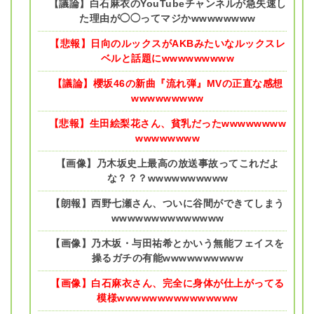
【議論】白石麻衣のYouTubeチャンネルが急失速し
た理由が◯◯ってマジかwwwwwwww
【悲報】日向のルックスがAKBみたいなルックスレ
ベルと話題にwwwwwwwww
【議論】櫻坂46の新曲『流れ弾』MVの正直な感想
wwwwwwwww
【悲報】生田絵梨花さん、貧乳だったwwwwwwww
wwwwwwww
【画像】乃木坂史上最高の放送事故ってこれだよ
な？？？wwwwwwwwww
【朗報】西野七瀬さん、ついに谷間ができてしまう
wwwwwwwwwwwwww
【画像】乃木坂・与田祐希とかいう無能フェイスを
操るガチの有能wwwwwwwwww
【画像】白石麻衣さん、完全に身体が仕上がってる
模様wwwwwwwwwwwwwww