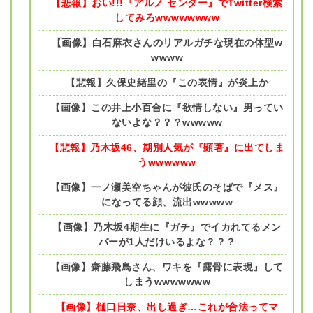
【悲報】おい!!!『アルノ センター』でTwitter検索
してみろwwwwwwww
【画像】白石麻衣さんのリアルガチな現在の体型w
wwww
【悲報】久保史緒里の『この表情』が炎上か
【画像】この井上小百合に『欲情しない』男ってい
ないよな？？？wwwww
【悲報】乃木坂46、期別人気が『顕著』に出てしま
うwwwwww
【画像】一ノ瀬美空ちゃんが彼氏のそばで『メス』
になってる顔、流出wwwww
【画像】乃木坂4期生に『ガチ』でイカれてるメン
バーが1人だけいるよな？？？
【画像】齋藤飛鳥さん、ワキを『露骨に表現』して
しまうwwwwwww
【画像】樋口日奈、出し過ぎ…これが合法ってマ