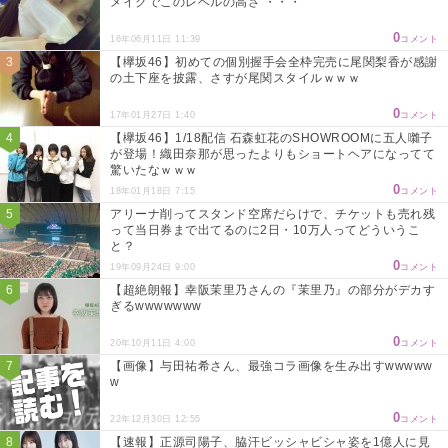
メイクでこのレベルの高さ ・・・
0
16年06月11日 11:39
コメント
【欅坂46】初めての個別握手会全枠完売に尾関梨香が感謝
の土下座を披露、さすが尾関スタイルｗｗｗ
0
17年01月27日 1:40
コメント
【欅坂46】1/18配信 石森虹花のSHOWROOMに五人囃子
が登場！織田奈那が思ったよりもショートヘアになってて
驚いたなｗｗｗ
0
18年01月18日 7:15
コメント
アリーナ削ってスタンド空席だらけで、チケットも売れ残
って当日券まで出てるのに2日・10万人ってどういうこ
と？
0
19年09月24日 9:00
コメント
【超絶朗報】幸阪茉里乃さんの『茉里乃』の部分がデカす
ぎるwwwwwww
0
20年10月11日 4:00
コメント
【画像】与田祐希さん、最強コラ画像を生み出すwwwww
w
0
22年12月30日 12:55
コメント
【速報】正源司陽子、脇汗ビッシャビシャ姿を1億人に見