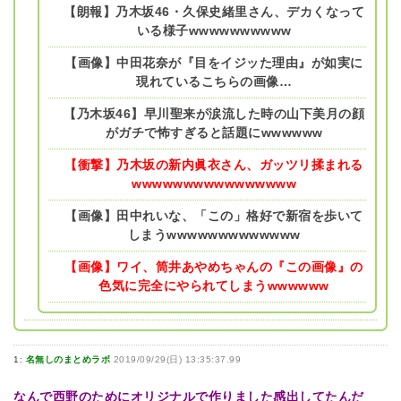
【朗報】乃木坂46・久保史緒里さん、デカくなって
いる様子wwwwwwwwww
【画像】中田花奈が『目をイジッた理由』が如実に
現れているこちらの画像…
【乃木坂46】早川聖来が涙流した時の山下美月の顔
がガチで怖すぎると話題にwwwwww
【衝撃】乃木坂の新内眞衣さん、ガッツリ揉まれる
wwwwwwwwwwwwwwww
【画像】田中れいな、「この」格好で新宿を歩いて
しまうwwwwwwwwwwwww
【画像】ワイ、筒井あやめちゃんの『この画像』の
色気に完全にやられてしまうwwwwww
1:
名無しのまとめラボ
2019/09/29(日) 13:35:37.99
なんで西野のためにオリジナルで作りました感出してたんだ