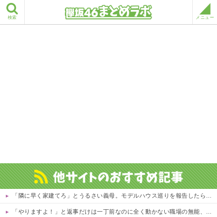
検索
メニュー
「隣に早く家建てろ」とうるさい義母。モデルハウス巡りを報告したら「草刈り誰がするのw」と煽ってきたので…旦那が放った「一言」に義母オロオロｗｗ←嫌味を逆手にとった神対応すぎる
「やりますよ！」と返事だけは一丁前なのに全く動かない職場の無能、催促しても放置→引き取ろうとすると「申し訳ないからやる」と拒否…やる気ないなら引き受けるなよ・・・