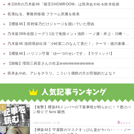
本日8/6の乃木坂46「猫舌SHOWROOM」は筒井あやめ＆鈴木佑捺
長濱ねる、事務所移籍 フラーム所属を発表
【櫻坂46】田村保乃だけジャージを脱いでいた理由
乃木坂39th全国ミーグリ1次で免除メン＋池田・一ノ瀬・井上・川﨑・菅原・中西が全完売
乃木坂46 池田瑛紗出演「小峠英二のなんて美だ！」テーマ：徳川家康【2025.8.5 24:00〜 TOKYO MX】
【櫻坂46】ハリソン守屋「ゆーづのせいです」【ラヴィット!】
【朗報】増田三莉音さんの生足wwwwwwwwwwww
筒井あやめ、アレをチラリ。こういう偶然の方が官能的だよな？
Powered by livedoor 相互RSS
【衝撃】櫻坂46メンバーの下着事情が明らかに！？透けパ
ン祭りで fans 騒然
0
24年12月04日 11:30
コメント
【欅坂46】守屋茜のマスクすっぴん姿がヤバい・・・ノー