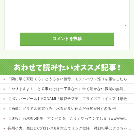
「隣に早く家建てろ」とうるさい義母。モデルハウス巡りを報告したら「草刈り誰がするのw」と煽ってきたので…旦那が放った「一言」に義母オロオロｗｗ←嫌味を逆手にとった神対応すぎる
「やりますよ！」と返事だけは一丁前なのに全く動かない職場の無能、催促しても放置→引き取ろうとすると「申し訳ないからやる」と拒否…やる気ないなら引き受けるなよ・・・
【ボンバーガール】KONAMI「最愛チアモ」プライズフィギュア【彩色原型公開】
【画像】グラドル東雲うみ、水着が食い込んだ横尻がHすぎる 他
【速報】乃木坂5期生、すぐベロを「こう」やってシてしまうwwwwww 他
長州小力、西口DXプロレス8月大会でリング復帰 対戦相手はクロちゃん 他