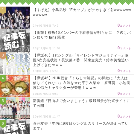
【すげえ】小島凪紗『Eカップ』がデカすぎて射wwwwww
wwwww
0
24年02月08日 7:45
コメント
【衝撃】櫻坂46メンバーの下着事情が明らかに！？透けパ
ン祭りで fans 騒然
0
24年12月04日 11:30
コメント
【欅坂46】1stシングル『サイレントマジョリティー』個
握6次完売状況！長沢菜々香、関東全完売！鈴本美愉追い
上げてきたｗｗｗ
0
16年03月24日 5:58
コメント
【欅坂46】NHK総合「くらし☆解説」の挿絵に『大人は
信じてくれない』衣装を来た平手友梨奈・原田葵・小池美
波に似たキャラクターが登場！ｗｗｗ
0
17年02月03日 6:53
コメント
新番組『日向坂で会いましょう』収録風景が公式サイトに
て公開！
0
19年04月03日 11:47
コメント
菅井友香『年内に9枚目シングルのリリースが決まってい
ます』