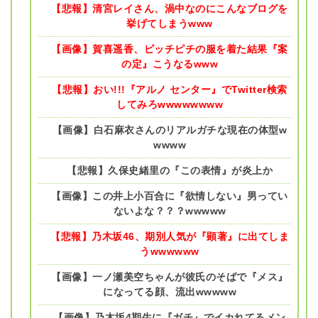
【悲報】清宮レイさん、渦中なのにこんなブログを
挙げてしまうwww
【画像】賀喜遥香、ピッチピチの服を着た結果『案
の定』こうなるwww
【悲報】おい!!!『アルノ センター』でTwitter検索
してみろwwwwwwww
【画像】白石麻衣さんのリアルガチな現在の体型w
wwww
【悲報】久保史緒里の『この表情』が炎上か
【画像】この井上小百合に『欲情しない』男ってい
ないよな？？？wwwww
【悲報】乃木坂46、期別人気が『顕著』に出てしま
うwwwwww
【画像】一ノ瀬美空ちゃんが彼氏のそばで『メス』
になってる顔、流出wwwww
【画像】乃木坂4期生に『ガチ』でイカれてるメン