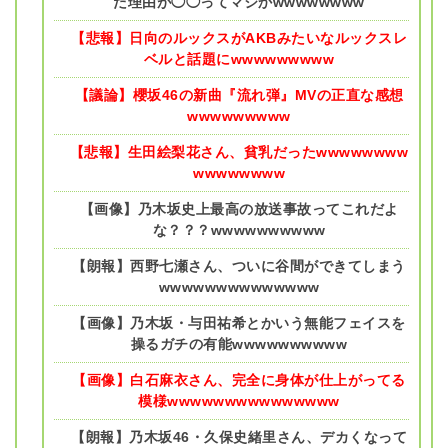
た理由が◯◯ってマジかwwwwwwww
【悲報】日向のルックスがAKBみたいなルックスレ
ベルと話題にwwwwwwwww
【議論】櫻坂46の新曲『流れ弾』MVの正直な感想
wwwwwwwww
【悲報】生田絵梨花さん、貧乳だったwwwwwwww
wwwwwwww
【画像】乃木坂史上最高の放送事故ってこれだよ
な？？？wwwwwwwwww
【朗報】西野七瀬さん、ついに谷間ができてしまう
wwwwwwwwwwwwww
【画像】乃木坂・与田祐希とかいう無能フェイスを
操るガチの有能wwwwwwwwww
【画像】白石麻衣さん、完全に身体が仕上がってる
模様wwwwwwwwwwwwwww
【朗報】乃木坂46・久保史緒里さん、デカくなって