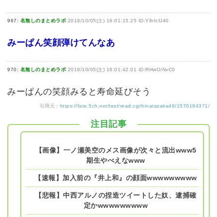
967:
名無しのまとめラボ
2019/10/05(土) 16:01:15.25 ID:Y8rIcfJ40
みーぱん笑顔弾けてんなあ
970:
名無しのまとめラボ
2019/10/05(土) 16:01:42.01 ID:RHwO/NvC0
みーぱんの笑顔みると寿命延びそう
引用元：
https://fate.5ch.net/test/read.cgi/hinatazaka46/1570184371/
注目記事
【画像】一ノ瀬美空のメス画像が次々と流出www5
期生やべえなwww
【速報】加入前の『井上和』の顔面wwwwwwwww
【悲報】中西アルノの捏造ツイートした奴、逮捕確
定かwwwwwwwww