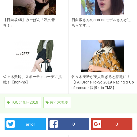
【日向坂46】みーぱん「私の青
日向坂さんのnon-noモデルさんがこ
春！」
ちらです…
佐々木美玲、スポーティコーデに挑
佐々木美玲が美人過ぎると話題に！
戦！【non-no】
【FAI Drone Tokyo 2019 Racing & Co
nference〈決勝〉in TMS】
TGC北九州2019
佐々木美玲
error
0
0