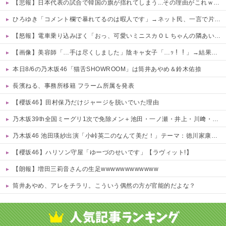
【悲報】日本代表の試合で韓国の旗が揺れてしまう...その理由がこれｗｗｗｗ 他
ひろゆき「コメント欄で暴れてるのは暇人です」→ネット民、一言で片付けられてしまうｗｗｗｗｗ
【怒報】電車乗り込みぼく「おっ、可愛いミニスカＯＬちゃんの隣あいてんじゃん！座ったろ！」→結果w w w w w w w w
【画像】美容師「…手は尽くしました」陰キャ女子「…ｯ！！」→結果をご覧くださいw w w w w w w w
本日8/6の乃木坂46「猫舌SHOWROOM」は筒井あやめ＆鈴木佑捺
長濱ねる、事務所移籍 フラーム所属を発表
【櫻坂46】田村保乃だけジャージを脱いでいた理由
乃木坂39th全国ミーグリ1次で免除メン＋池田・一ノ瀬・井上・川﨑・菅原・中西が全完売
乃木坂46 池田瑛紗出演「小峠英二のなんて美だ！」テーマ：徳川家康【2025.8.5 24:00〜 TOKYO MX】
【櫻坂46】ハリソン守屋「ゆーづのせいです」【ラヴィット!】
【朗報】増田三莉音さんの生足wwwwwwwwwwww
筒井あやめ、アレをチラリ。こういう偶然の方が官能的だよな？
Powered by livedoor 相互RSS