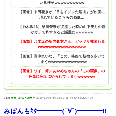
いる様子wwwwwwwwww
【画像】中田花奈が『目をイジッた理由』が如実に
現れているこちらの画像…
【乃木坂46】早川聖来が涙流した時の山下美月の顔
がガチで怖すぎると話題にwwwwww
【衝撃】乃木坂の新内眞衣さん、ガッツリ揉まれる
wwwwwwwwwwwwwwww
【画像】田中れいな、「この」格好で新宿を歩いて
しまうwwwwwwwwwwwww
【画像】ワイ、筒井あやめちゃんの『この画像』の
色気に完全にやられてしまうwwwwww
953:
名無しのまとめラボ
2019/10/05(土) 16:00:35.76 ID:baXKf7NS0
みぱんもｷﾀ━━━━(ﾟ∀ﾟ)━━━━!!