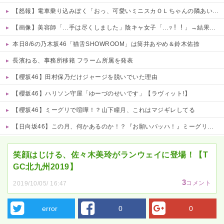
【怒報】電車乗り込みぼく「おっ、可愛いミニスカＯＬちゃんの隣あいてんじゃん！座ったろ！」→結果w w w w w w w w
【画像】美容師「…手は尽くしました」陰キャ女子「…ｯ！！」→結果をご覧くださいw w w w w w w w
本日8/6の乃木坂46「猫舌SHOWROOM」は筒井あやめ＆鈴木佑捺
長濱ねる、事務所移籍 フラーム所属を発表
【櫻坂46】田村保乃だけジャージを脱いでいた理由
【櫻坂46】ハリソン守屋「ゆーづのせいです」【ラヴィット!】
【櫻坂46】ミーグリで喧嘩！？山下瞳月、これはマジギレしてる
【日向坂46】この月、何かあるのか！？『お願いバッハ！』ミーグリ日程がこちら
Powered by livedoor 相互RSS
笑顔はじける、佐々木美玲がランウェイに登場！【T
GC北九州2019】
3
コメント
2019/10/05/ 16:47
error
0
0