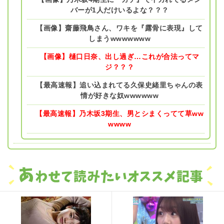
バーが1人だけいるよな？？？
【画像】齋藤飛鳥さん、ワキを『露骨に表現』して
しまうwwwwwww
【画像】樋口日奈、出し過ぎ…これが合法ってマ
ジ？？？
【最高速報】追い込まれてる久保史緒里ちゃんの表
情が好きな奴wwwwww
【最高速報】乃木坂3期生、男とシまくってて草ww
wwww