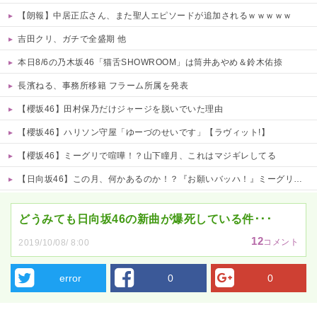
【朗報】中居正広さん、また聖人エピソードが追加されるｗｗｗｗｗ
吉田クリ、ガチで全盛期 他
本日8/6の乃木坂46「猫舌SHOWROOM」は筒井あやめ＆鈴木佑捺
長濱ねる、事務所移籍 フラーム所属を発表
【櫻坂46】田村保乃だけジャージを脱いでいた理由
【櫻坂46】ハリソン守屋「ゆーづのせいです」【ラヴィット!】
【櫻坂46】ミーグリで喧嘩！？山下瞳月、これはマジギレしてる
【日向坂46】この月、何かあるのか！？『お願いバッハ！』ミーグリ日程がこちら
Powered by livedoor 相互RSS
どうみても日向坂46の新曲が爆死している件･･･
12
コメント
2019/10/08/ 8:00
error
0
0