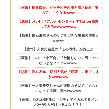
【画像】賀喜遥香、ピッチピチの服を着た結果『案
の定』こうなるwww
【悲報】おい!!!『アルノ センター』でTwitter検索
してみろwwwwwwww
【画像】白石麻衣さんのリアルガチな現在の体型w
wwww
【悲報】久保史緒里の『この表情』が炎上か
【画像】この井上小百合に『欲情しない』男ってい
ないよな？？？wwwww
【悲報】乃木坂46、期別人気が『顕著』に出てしま
うwwwwww
【画像】一ノ瀬美空ちゃんが彼氏のそばで『メス』
になってる顔、流出wwwww
【画像】乃木坂4期生に『ガチ』でイカれてるメン
バーが1人だけいるよな？？？