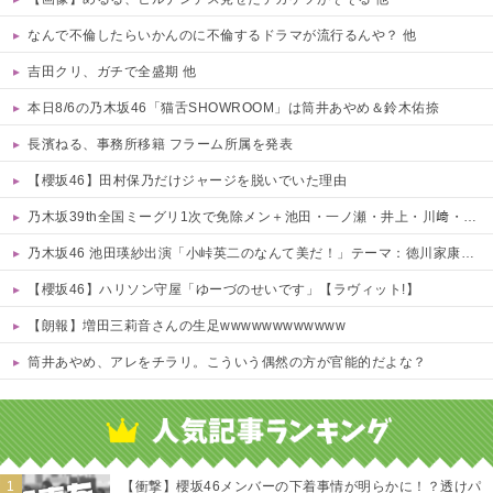
なんで不倫したらいかんのに不倫するドラマが流行るんや？ 他
吉田クリ、ガチで全盛期 他
本日8/6の乃木坂46「猫舌SHOWROOM」は筒井あやめ＆鈴木佑捺
長濱ねる、事務所移籍 フラーム所属を発表
【櫻坂46】田村保乃だけジャージを脱いでいた理由
乃木坂39th全国ミーグリ1次で免除メン＋池田・一ノ瀬・井上・川﨑・菅原・中西が全完売
乃木坂46 池田瑛紗出演「小峠英二のなんて美だ！」テーマ：徳川家康【2025.8.5 24:00〜 TOKYO MX】
【櫻坂46】ハリソン守屋「ゆーづのせいです」【ラヴィット!】
【朗報】増田三莉音さんの生足wwwwwwwwwwww
筒井あやめ、アレをチラリ。こういう偶然の方が官能的だよな？
Powered by livedoor 相互RSS
【衝撃】櫻坂46メンバーの下着事情が明らかに！？透けパ