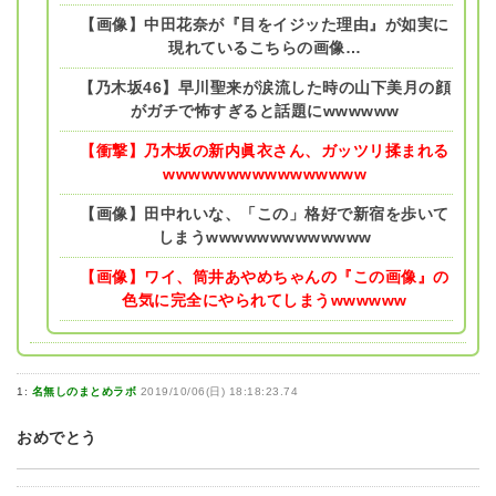
【画像】中田花奈が『目をイジッた理由』が如実に
現れているこちらの画像…
【乃木坂46】早川聖来が涙流した時の山下美月の顔
がガチで怖すぎると話題にwwwwww
【衝撃】乃木坂の新内眞衣さん、ガッツリ揉まれる
wwwwwwwwwwwwwwww
【画像】田中れいな、「この」格好で新宿を歩いて
しまうwwwwwwwwwwwww
【画像】ワイ、筒井あやめちゃんの『この画像』の
色気に完全にやられてしまうwwwwww
1:
名無しのまとめラボ
2019/10/06(日) 18:18:23.74
おめでとう