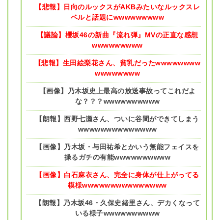
【悲報】日向のルックスがAKBみたいなルックスレ
ベルと話題にwwwwwwwww
【議論】櫻坂46の新曲『流れ弾』MVの正直な感想
wwwwwwwww
【悲報】生田絵梨花さん、貧乳だったwwwwwwww
wwwwwwww
【画像】乃木坂史上最高の放送事故ってこれだよ
な？？？wwwwwwwwww
【朗報】西野七瀬さん、ついに谷間ができてしまう
wwwwwwwwwwwwww
【画像】乃木坂・与田祐希とかいう無能フェイスを
操るガチの有能wwwwwwwwww
【画像】白石麻衣さん、完全に身体が仕上がってる
模様wwwwwwwwwwwwwww
【朗報】乃木坂46・久保史緒里さん、デカくなって
いる様子wwwwwwwwww