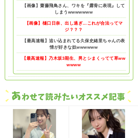
【画像】齋藤飛鳥さん、ワキを『露骨に表現』して
しまうwwwwwww
【画像】樋口日奈、出し過ぎ…これが合法ってマ
ジ？？？
【最高速報】追い込まれてる久保史緒里ちゃんの表
情が好きな奴wwwwww
【最高速報】乃木坂3期生、男とシまくってて草ww
wwww