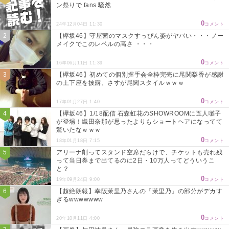
ン祭りで fans 騒然
0
24年12月04日 11:30
コメント
【欅坂46】守屋茜のマスクすっぴん姿がヤバい・・・ノー
メイクでこのレベルの高さ ・・・
0
16年06月11日 11:39
コメント
【欅坂46】初めての個別握手会全枠完売に尾関梨香が感謝
の土下座を披露、さすが尾関スタイルｗｗｗ
0
17年01月27日 1:40
コメント
【欅坂46】1/18配信 石森虹花のSHOWROOMに五人囃子
が登場！織田奈那が思ったよりもショートヘアになってて
驚いたなｗｗｗ
0
18年01月18日 7:15
コメント
アリーナ削ってスタンド空席だらけで、チケットも売れ残
って当日券まで出てるのに2日・10万人ってどういうこ
と？
0
19年09月24日 9:00
コメント
【超絶朗報】幸阪茉里乃さんの『茉里乃』の部分がデカす
ぎるwwwwwww
0
20年10月11日 4:00
コメント