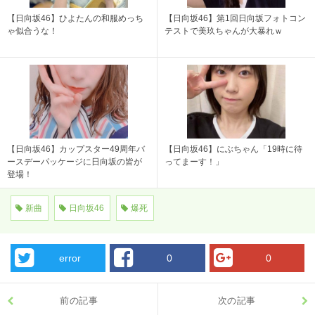
【日向坂46】ひよたんの和服めっち
【日向坂46】第1回日向坂フォトコン
ゃ似合うな！
テストで美玖ちゃんが大暴れｗ
【日向坂46】カップスター49周年バ
【日向坂46】にぶちゃん「19時に待
ースデーパッケージに日向坂の皆が
ってまーす！」
登場！
新曲
日向坂46
爆死
error
0
0
前の記事
次の記事