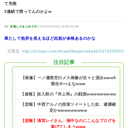
て失敗
3連続で滑ってんのかよw
30:
名無しのまとめラボ
2019/10/06(日) 19:50:40.98
果たして他所を笑えるほど此処が余裕あるのかな
引用元:
http://2chspa.com/thread/keyakizaka46/1570353503
注目記事
【画像】一ノ瀬美空のメス画像が次々と流出www5
期生やべえなwww
【速報】加入前の『井上和』の顔面wwwwwwwww
【悲報】中西アルノの捏造ツイートした奴、逮捕確
定かwwwwwwwww
【悲報】清宮レイさん、渦中なのにこんなブログを
挙げてしまうwww