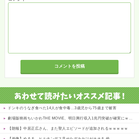
ドンキのうなぎ食べた14人が食中毒…3歳児から75歳まで被害
劇場版映画ちいかわTHE MOVIE、明日興行収入1兆円突破が確実にｗｗｗｗｗｗｗｗｗｗｗｗｗ
【朗報】中居正広さん、また聖人エピソードが追加されるｗｗｗｗｗ
【画像】めるる、ヒルナンデス見せたデカケツがそそる 他