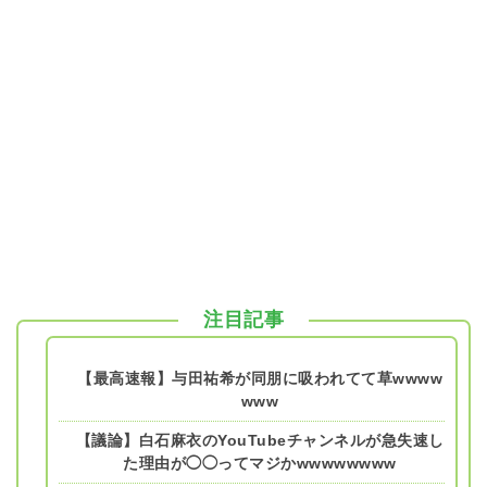
注目記事
【最高速報】与田祐希が同朋に吸われてて草wwww
www
【議論】白石麻衣のYouTubeチャンネルが急失速し
た理由が◯◯ってマジかwwwwwwww