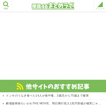
検索
メニュー
ドンキのうなぎ食べた14人が食中毒…3歳児から75歳まで被害
劇場版映画ちいかわTHE MOVIE、明日興行収入1兆円突破が確実にｗｗｗｗｗｗｗｗｗｗｗｗｗ