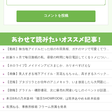
【動画】御当地アイドルだった頃の今田美桜、ガチのマジで可愛くてワイらをびびらせまくってしまうw w w w w w w w
妊娠５ヶ月で毎日激眠の私。昼寝の時間に毎日電話してくるトメについにブチギレ「ボケ入ってんのか！」怒鳴ってガチャ切りした結果ｗｗ←妊婦の睡眠を邪魔する奴は容赦しない
【ホロライブ】メイドインアビスまじか、カリオペすげえな
【画像】美人すぎる地下アイドル・宮花ももちゃん、高すぎるスペックがこちらｗｗｗｗ 他
【悲報】ブタゴリラとか往年のアニメキャラ、いま放送したら大問題になる模様www 他
【朗報】グラドル・磯部優花、次に爆売れ間違いなしのイベントが話題にｗｗｗｗ 他
本日8/6の乃木坂46「猫舌SHOWROOM」は筒井あやめ＆鈴木佑捺
長濱ねる、事務所移籍 フラーム所属を発表