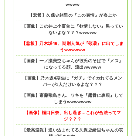
wwww
【悲報】久保史緒里の『この表情』が炎上か
【画像】この井上小百合に『欲情しない』男ってい
ないよな？？？wwwww
【悲報】乃木坂46、期別人気が『顕著』に出てしま
うwwwwww
【画像】一ノ瀬美空ちゃんが彼氏のそばで『メス』
になってる顔、流出wwwww
【画像】乃木坂4期生に『ガチ』でイカれてるメン
バーが1人だけいるよな？？？
【画像】齋藤飛鳥さん、ワキを『露骨に表現』して
しまうwwwwwww
【画像】樋口日奈、出し過ぎ…これが合法ってマ
ジ？？？
【最高速報】追い込まれてる久保史緒里ちゃんの表