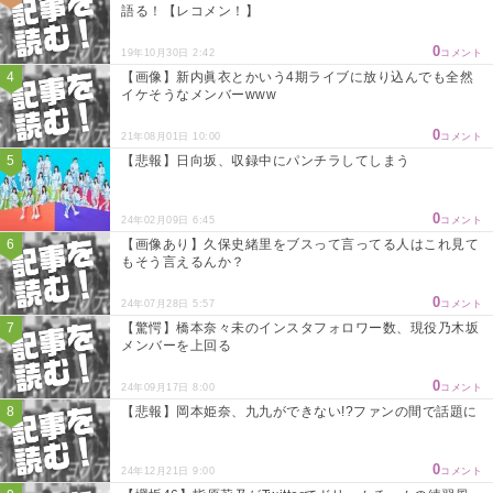
語る！【レコメン！】
0
19年10月30日 2:42
コメント
【画像】新内眞衣とかいう4期ライブに放り込んでも全然
イケそうなメンバーwww
0
21年08月01日 10:00
コメント
【悲報】日向坂、収録中にパンチラしてしまう
0
24年02月09日 6:45
コメント
【画像あり】久保史緒里をブスって言ってる人はこれ見て
もそう言えるんか？
0
24年07月28日 5:57
コメント
【驚愕】橋本奈々未のインスタフォロワー数、現役乃木坂
メンバーを上回る
0
24年09月17日 8:00
コメント
【悲報】岡本姫奈、九九ができない!?ファンの間で話題に
0
24年12月21日 9:00
コメント