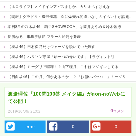
【ホロライブ】メイドインアビスまじか、カリオペすげえな
【朗報】グラドル・磯部優花、次に爆売れ間違いなしのイベントが話題にｗｗｗｗ 他
本日8/6の乃木坂46「猫舌SHOWROOM」は筒井あやめ＆鈴木佑捺
長濱ねる、事務所移籍 フラーム所属を発表
【櫻坂46】田村保乃だけジャージを脱いでいた理由
【櫻坂46】ハリソン守屋「ゆーづのせいです」【ラヴィット!】
【櫻坂46】ミーグリで喧嘩！？山下瞳月、これはマジギレしてる
【日向坂46】この月、何かあるのか！？『お願いバッハ！』ミーグリ日程がこちら
Powered by livedoor 相互RSS
渡邉理佐『100問100答 メイク編』がnon-noWebに
て公開！
0
コメント
2019/10/09/ 21:02
error
0
0