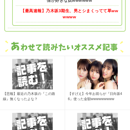
情が好きな奴wwwwww
【最高速報】乃木坂3期生、男とシまくってて草ww
wwww
【悲報】最近の乃木坂の『この路
【すげえ】今年お前らが『日向坂4
線』無くなったよな？
6』使った金額wwwwwwwww