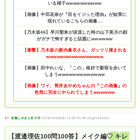
いる様子wwwwwwwwww
【画像】中田花奈が『目をイジッた理由』が如実に
現れているこちらの画像…
【乃木坂46】早川聖来が涙流した時の山下美月の顔
がガチで怖すぎると話題にwwwwww
【衝撃】乃木坂の新内眞衣さん、ガッツリ揉まれる
wwwwwwwwwwwwwwww
【画像】田中れいな、「この」格好で新宿を歩いて
しまうwwwwwwwwwwwww
【画像】ワイ、筒井あやめちゃんの『この画像』の
色気に完全にやられてしまうwwwwww
37:
名無しのまとめラボ
2019/10/09(水) 19:06:31.98 ID:g4x2qXXur
【渡邉理佐100問100答】メイク編♡ キレ