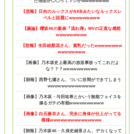
た理由が◯◯ってマジかwwwwwwww
【悲報】日向のルックスがAKBみたいなルックスレ
ベルと話題にwwwwwwwww
【議論】櫻坂46の新曲『流れ弾』MVの正直な感想
wwwwwwwww
【悲報】生田絵梨花さん、貧乳だったwwwwwwww
wwwwwwww
【画像】乃木坂史上最高の放送事故ってこれだよ
な？？？wwwwwwwwww
【朗報】西野七瀬さん、ついに谷間ができてしまう
wwwwwwwwwwwwww
【画像】乃木坂・与田祐希とかいう無能フェイスを
操るガチの有能wwwwwwwwww
【画像】白石麻衣さん、完全に身体が仕上がってる
模様wwwwwwwwwwwwwww
【朗報】乃木坂46・久保史緒里さん、デカくなって