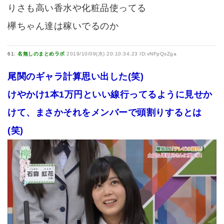
りさも高い香水や化粧品使ってる
欅ちゃん達は稼いでるのか
61:
名無しのまとめラボ
2019/10/09(水) 20:10:34.23 ID:vNFpQsZga
尾関のギャラ計算思い出した(笑)
けやかけ1本1万円といい線行ってるように見せか
けて、まさかそれをメンバーで頭割りするとは
(笑)