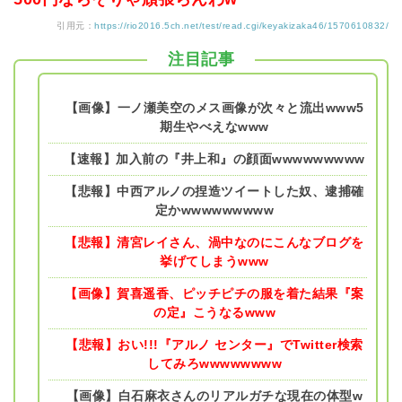
引用元：
https://rio2016.5ch.net/test/read.cgi/keyakizaka46/1570610832/
注目記事
【画像】一ノ瀬美空のメス画像が次々と流出www5
期生やべえなwww
【速報】加入前の『井上和』の顔面wwwwwwwww
【悲報】中西アルノの捏造ツイートした奴、逮捕確
定かwwwwwwwww
【悲報】清宮レイさん、渦中なのにこんなブログを
挙げてしまうwww
【画像】賀喜遥香、ピッチピチの服を着た結果『案
の定』こうなるwww
【悲報】おい!!!『アルノ センター』でTwitter検索
してみろwwwwwwww
【画像】白石麻衣さんのリアルガチな現在の体型w