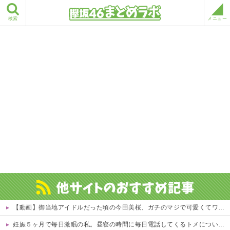
検索
メニュー
【動画】御当地アイドルだった頃の今田美桜、ガチのマジで可愛くてワイらをびびらせまくってしまうw w w w w w w w
妊娠５ヶ月で毎日激眠の私。昼寝の時間に毎日電話してくるトメについにブチギレ「ボケ入ってんのか！」怒鳴ってガチャ切りした結果ｗｗ←妊婦の睡眠を邪魔する奴は容赦しない