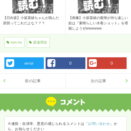
【日向坂】小坂菜緒ちゃんが病んだ
【画像】小坂菜緒の復帰が待ち遠しい
原因ってこれだよな？？？
奴は『素晴らしい水着ショット』を堪
能しようぜwwwwww
non-no
渡邉理佐
error
0
0
前の記事
次の記事
※連投・自演等、悪意の感じられるコメントは「
お問い合わせ
」か
ら、お知らせください